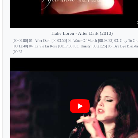
Halie Loren - After Dark (2010)
[00:00:00] 01. After Dark [00:03:56] 02. Water Of March [00:08:23] 03. Gray To Gr
[00:12:40] 04. La Vie En Rose [00:17:08] 05. Thirsty [00:21:25] 06. Bye Bye Blackb
[00:25...