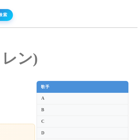
ロレン)
歌手
A
B
C
D