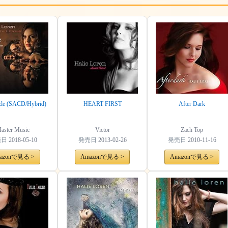
rcle (SACD/Hybrid)
HEART FIRST
After Dark
aster Music
Victor
Zach Top
売日
2018-05-10
発売日
2013-02-26
発売日
2010-11-16
azonで見る >
Amazonで見る >
Amazonで見る >