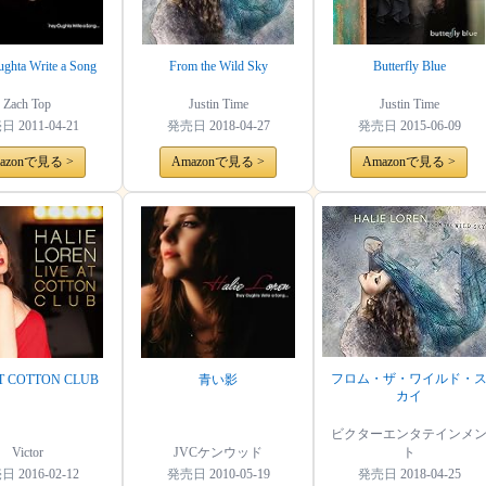
ghta Write a Song
From the Wild Sky
Butterfly Blue
Zach Top
Justin Time
Justin Time
売日
2011-04-21
発売日
2018-04-27
発売日
2015-06-09
azonで見る >
Amazonで見る >
Amazonで見る >
フロム・ザ・ワイルド・
AT COTTON CLUB
青い影
カイ
ビクターエンタテインメ
Victor
JVCケンウッド
ト
売日
2016-02-12
発売日
2010-05-19
発売日
2018-04-25