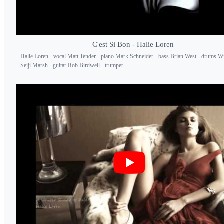
C'est Si Bon - Halie Loren
Halie Loren - vocal Matt Tender - piano Mark Schneider - bass Brian West - drums W
Seiji Marsh - guitar Rob Birdwell - trumpet