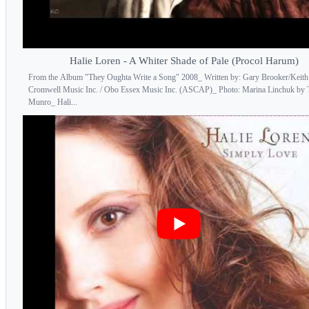
Halie Loren - A Whiter Shade of Pale (Procol Harum)
From the Album "They Oughta Write a Song" 2008_ Written by: Gary Brooker/Keith
Cromwell Music Inc. / Obo Essex Music Inc. (ASCAP)_ Photo: Marina Linchuk by
Munro_ Hali...