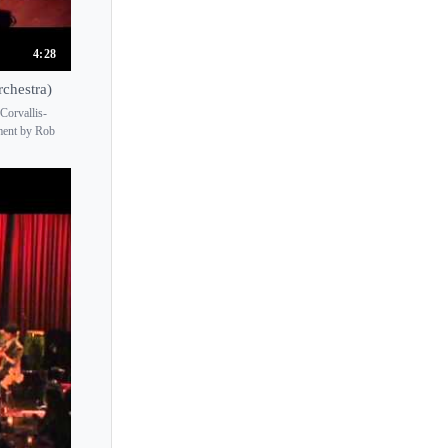
4:28
chestra)
Corvallis-
ment by Rob