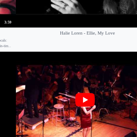
3:59
Halie Loren - Ellie, My Love
cals:
n-tim...