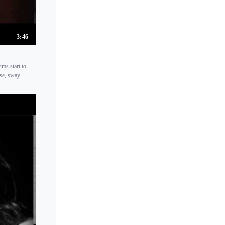
3:46
ms start to
e, sway ...