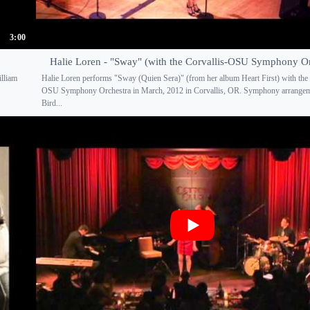
3:00
Halie Loren - "Sway" (with the Corvallis-OSU Symphony Or
illiam
Halie Loren performs "Sway (Quien Sera)" (from her album Heart First) with the 
OSU Symphony Orchestra in March, 2012 in Corvallis, OR. Symphony arrange
Bird...