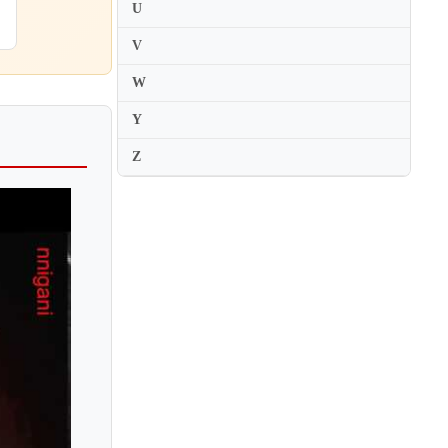
U
V
W
Y
Z