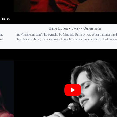
1:04:45
Halie Loren - Sway / Quien sera
and
http://halieloren.com/ Photography by Maurizio Raffa Lyrics: When marimba rhyth
ird
play Dance with me, make me sway Like a lazy ocean hugs the shore Hold me clos