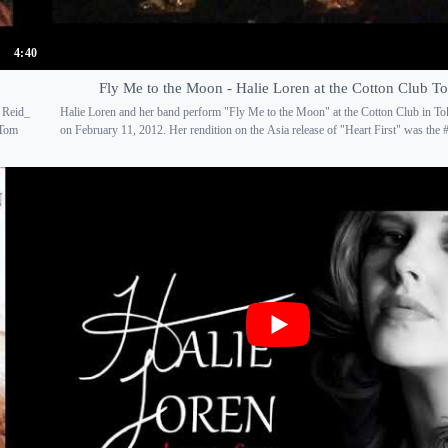
4:40
Fly Me to the Moon - Halie Loren at the Cotton Club T
 Reid_
Halie Loren and her band perform "Fly Me to the Moon" at the Cotton Club in To
 Tom
on February 11, 2012. Her rendition on the Asia release of "Heart First" was the #1