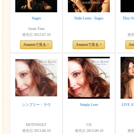
Stages
Halie Loren - Stages
They Ou
Justin Time
発売日
2012-07-10
発
Amazonで見る >
Amazonで見る >
Am
シンプリー・ラヴ
Simply Love
LIVE 
MOTOWOLF
CD
発売日
2013-06-19
発売日
2013-09-10
発