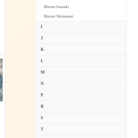
Hiromi Iwasaki
Hitomi Shimatani
I
J
K
L
M
N
P
R
ス
S
ン
T