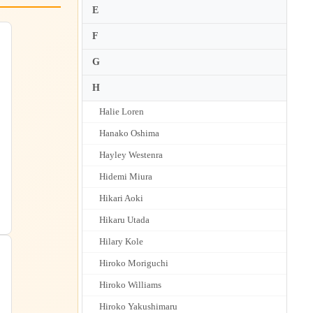
E
F
G
H
Halie Loren
Hanako Oshima
Hayley Westenra
Hidemi Miura
Hikari Aoki
Hikaru Utada
Hilary Kole
Hiroko Moriguchi
Hiroko Williams
Hiroko Yakushimaru