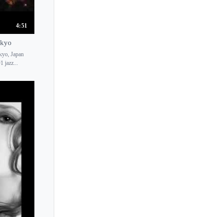
4:51
okyo
kyo, Japan
 jazz...