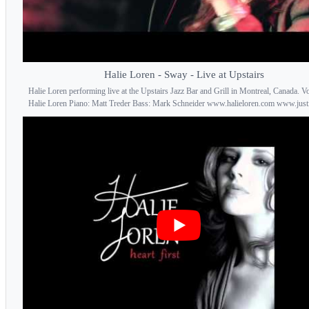
Halie Loren - Sway - Live at Upstairs
Halie Loren performing live at the Upstairs Jazz Bar and Grill in Montreal, Canada. Vo
Halie Loren Piano: Matt Treder Bass: Mark Schneider www.halieloren.com www.justi