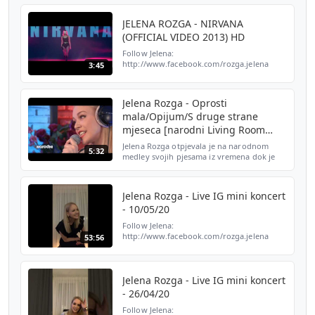
http://www.twitter.com/jelenarozga
Subscribe to Jelena Rozga:
http://bit.ly/Jele...
JELENA ROZGA - NIRVANA
(OFFICIAL VIDEO 2013) HD
Follow Jelena:
http://www.facebook.com/rozga.jelena
3:45
http://www.instagram.com/rozgajelenaofficial
http://www.twitter.com/jelenarozga
Subscribe to Jelena Rozga:
Jelena Rozga - Oprosti
http://bit.ly/Jele...
mala/Opijum/S druge strane
mjeseca [narodni Living Room
Acoustic]
Jelena Rozga otpjevala je na narodnom
5:32
medley svojih pjesama iz vremena dok je
bila u grupi Magazin... Follow narodni
online: ➤Instagram:
https://www.instagram.com/narodni.offici...
Jelena Rozga - Live IG mini koncert
- 10/05/20
Follow Jelena:
http://www.facebook.com/rozga.jelena
53:56
http://www.instagram.com/rozgajelenaofficial
http://www.twitter.com/jelenarozga
Subscribe to Jelena Rozga:
http://bit.ly/Jele...
Jelena Rozga - Live IG mini koncert
- 26/04/20
Follow Jelena: