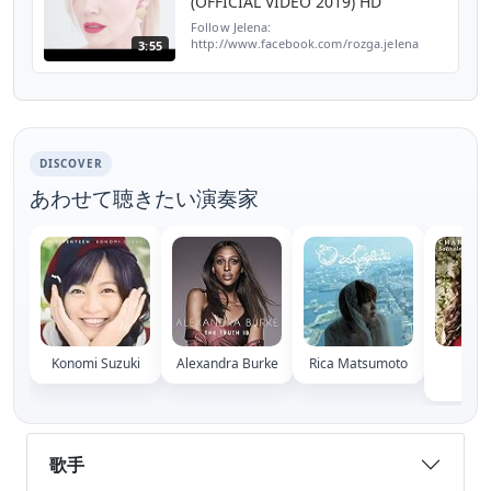
(OFFICIAL VIDEO 2019) HD
Follow Jelena:
http://www.facebook.com/rozga.jelena
3:55
http://www.instagram.com/rozgajelenaofficial
http://www.twitter.com/jelenarozga
Subscribe to Jelena Rozga:
http://bit.ly/Jele...
DISCOVER
あわせて聴きたい演奏家
Konomi Suzuki
Alexandra Burke
Rica Matsumoto
Char
Jaco
歌手