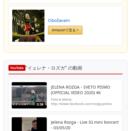
Obožavam
Amazonで見る >
"イェレナ・ロズガ" の動画
YouTube
JELENA ROZGA - SVETO PISMO
(OFFICIAL VIDEO 2020) 4K
Follow Jelena:
http://www.facebook.com/rozga.jelena
3:38
http://www.instagram.com/rozgajelenaofficial
http://www.twitter.com/jelenarozga
Subscribe to Jelena Rozga:
http://bit.ly/Jele...
Jelena Rozga - Live IG mini koncert
- 03/05/20