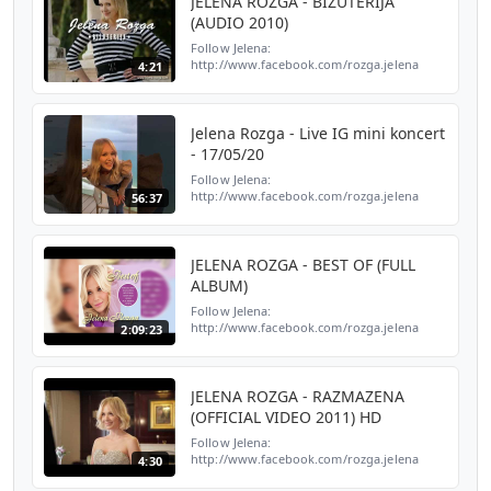
JELENA ROZGA - BIZUTERIJA
(AUDIO 2010)
Follow Jelena:
http://www.facebook.com/rozga.jelena
4:21
http://www.instagram.com/rozgajelenaofficial
http://www.twitter.com/jelenarozga
Subscribe to Jelena Rozga:
http://bit.ly/Jele...
Jelena Rozga - Live IG mini koncert
- 17/05/20
Follow Jelena:
http://www.facebook.com/rozga.jelena
56:37
http://www.instagram.com/rozgajelenaofficial
http://www.twitter.com/jelenarozga
Subscribe to Jelena Rozga:
http://bit.ly/Jele...
JELENA ROZGA - BEST OF (FULL
ALBUM)
Follow Jelena:
http://www.facebook.com/rozga.jelena
2:09:23
http://www.instagram.com/rozgajelenaofficial
http://www.twitter.com/jelenarozga
Subscribe to Jelena Rozga:
http://bit.ly/Jele...
JELENA ROZGA - RAZMAZENA
(OFFICIAL VIDEO 2011) HD
Follow Jelena:
http://www.facebook.com/rozga.jelena
4:30
http://www.instagram.com/rozgajelenaofficial