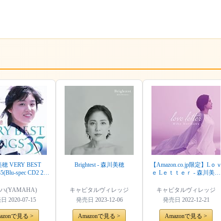
穂 VERY BEST
Brightest - 森川美穂
【Amazon.co.jp限定】Lｏ
5(Blu-spec CD2 2枚
ｅ Lｅｔｔｅｒ - 森川美穂
組)
(特典:メガジャケ付)
ハ(YAMAHA)
キャピタルヴィレッジ
キャピタルヴィレッジ
売日
2020-07-15
発売日
2023-12-06
発売日
2022-12-21
azonで見る >
Amazonで見る >
Amazonで見る >