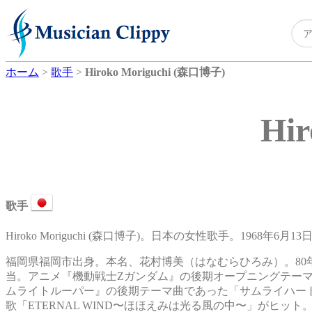
ホーム
>
歌手
>
Hiroko Moriguchi (森口博子)
Hi
歌手
Hiroko Moriguchi (森口博子)。日本の女性歌手。1968年6月1
福岡県福岡市出身。本名、花村博美（はなむらひろみ）。8
当。アニメ『機動戦士Ζガンダム』の後期オープニングテー
ムライトルーパー』の後期テーマ曲であった「サムライハート」
歌「ETERNAL WIND〜ほほえみは光る風の中〜」がヒット