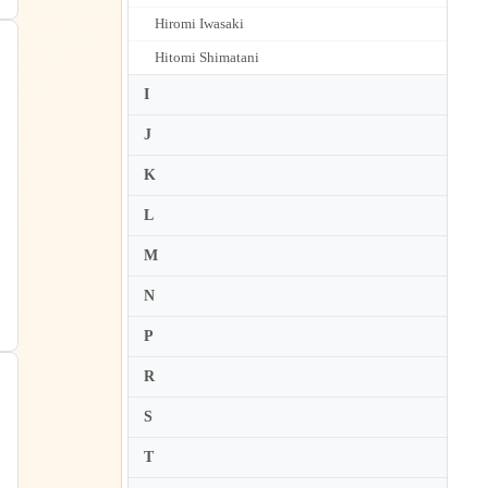
Hiromi Iwasaki
Hitomi Shimatani
I
J
K
L
M
N
P
R
S
T