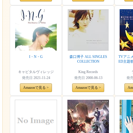
I・N・G
森口博子 ALL SINGLES
TVアニ
COLLECTION
ED主題
キャピタルヴィレッジ
King Records
発売日
2021-11-24
発売日
2000-06-13
発
Amazonで見る >
Amazonで見る >
Am