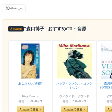
hiloko_m
"森口博子"
おすすめCD・音源
Amazon
あなたといた時間
バップ・シングル・コレク
森川美
ション
SONGS 3
King Records
ヴィヴィド・サウンド
ヤマ
発売日
1995-09-21
発売日
2007-03-21
発
Amazonで見る >
Amazonで見る >
Am