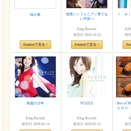
追憶シンフォニア／果てな
Ｉ ｗ
暁の車
い宇宙へ
King Records
KI
発売日
2019-10-23
発
Amazonで見る >
Amazonで見る >
Am
鳥籠の少年
PUZZLE
Best o
ヒロコ
King Records
King Records
K
発売日
2018-02-14
発売日
2010-05-12
発