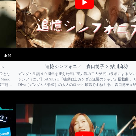
4:20
r.
追憶シンフォニア 森口博子 X 鮎川麻弥
２位とな
ガンダム生誕４０周年を迎えた年に実力派の二人が 初コラボによるシ
usic
シンフォニア】SANKYO『機動戦士ガンダム逆襲のシャア』搭載曲 。 G
D主題
DIva（ガンダムの歌姫）の大人のロック 最高ですね！ 歌：森口博
­グルは
作詞：六ツ見 純代 / 作曲：あいあい リリース：2019：10月23日