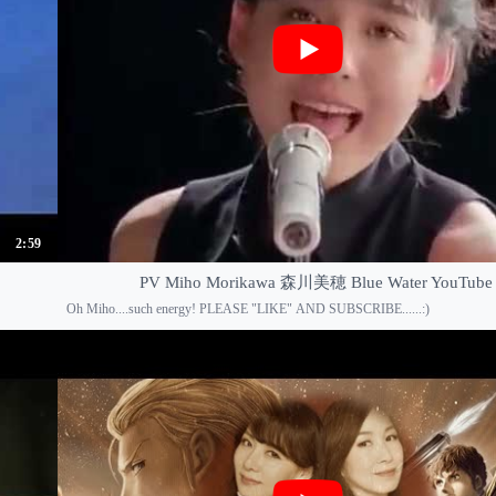
2:59
PV Miho Morikawa 森川美穂 Blue Water YouTube
Oh Miho....such energy! PLEASE "LIKE" AND SUBSCRIBE......:)