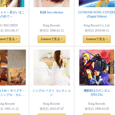
ｉｓｈ～君がいるこ
軌跡 best selection
GUNDAM SONG COVER
の街で～
(Digital Edition)
NG RECORDS
King Records
King Record Co.,Ltd.
売日
2015-06-17
発売日
1998-02-21
発売日
2019-09-11
azonで見る >
Amazonで見る >
Amazonで見る >
f My Life～モリグチ・
シングル ベスト コレクショ
機動戦士Zガンダム
・シングル・セレク
ン
SPECIAL
ション
ing Records
King Records
King Records
売日
1995-11-22
発売日
2010-07-07
発売日
1999-03-05