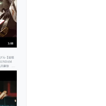
3:08
ングル【追憶
UNDAM
子ｘ鮎川麻弥