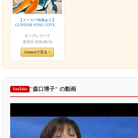
【メーカー特典あり】
GUNDAM SONG COVERS
2(ことぶきつかさ描き下ろ
しジャケットイラストA4ク
キングレコード
リアファイル付き)
発売日
2020-09-16
Amazonで見る >
"森口博子"
の動画
YouTube