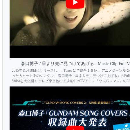
森口博子 / 星より先に見つけてあげる - Music Clip Full Ve
2015年11月18日にリリースし、 i-Tunes にて総合１５位！ アニメジャンル
った大ヒット中のシングル、 森口博子「星より先に見つけてあげる」のFull M
Videoを大公開！ テレビ東京他にて放送中のTVアニメ『ワンパンマ­ン』のE
歌。 歌うのは、本年活動３０周年を迎えた森口博子。 記念すべきニューシン
デビュー...