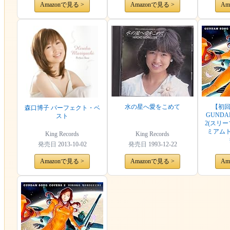
Amazonで見る >
Amazonで見る >
Am
水の星へ愛をこめて
【初
森口博子 パーフェクト・ベ
GUNDA
スト
2(スリ
ミアム
King Records
King Records
発売日
2013-10-02
発売日
1993-12-22
Amazonで見る >
Amazonで見る >
Am