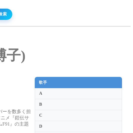
口博子)
歌手
A
B
バーを数多く担
C
アニメ『鎧伝サ
F91』の主題
D