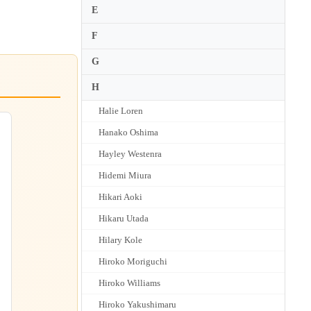
E
F
G
H
Halie Loren
Hanako Oshima
Hayley Westenra
Hidemi Miura
Hikari Aoki
Hikaru Utada
ｖ
Hilary Kole
Hiroko Moriguchi
Hiroko Williams
Hiroko Yakushimaru