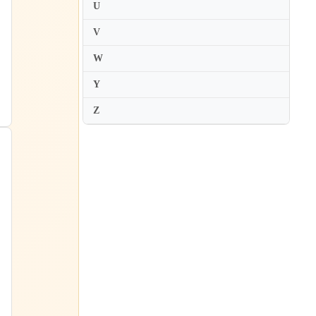
U
V
S
W
Y
Z