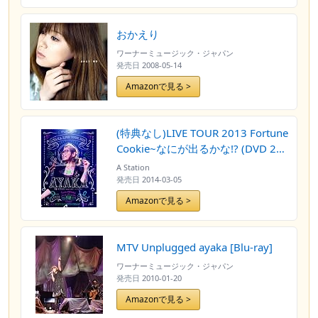
おかえり
ワーナーミュージック・ジャパン
発売日
2008-05-14
Amazonで見る >
(特典なし)LIVE TOUR 2013 Fortune
Cookie~なにが出るかな!? (DVD 2枚
組)
A Station
発売日
2014-03-05
Amazonで見る >
MTV Unplugged ayaka [Blu-ray]
ワーナーミュージック・ジャパン
発売日
2010-01-20
Amazonで見る >