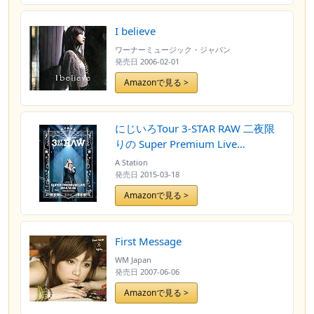
I believe
ワーナーミュージック・ジャパン
発売日
2006-02-01
Amazonで見る >
にじいろTour 3-STAR RAW 二夜限
りの Super Premium Live
2014.12.26 [DVD]
A Station
発売日
2015-03-18
Amazonで見る >
First Message
WM Japan
発売日
2007-06-06
Amazonで見る >