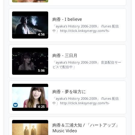
id=tNvpscFzLZM&subid=&offerid=94348.1&type=10&tmpid=5572&RD_PARM1=http%3A%2F%2Fitunes.apple.com...
絢香 - I believe
「ayaka's History 2006-2009」 iTunes 配信
中： http://click.linksynergy.com/fs-
4:56
bin/click?
id=tNvpscFzLZM&subid=&offerid=94348.1&type=10&tmpid=5572&RD_PARM1=http%3A%2F%2Fitunes.apple.com...
絢香 - 三日月
「ayaka's History 2006-2009」 音楽配信サー
ビスで配信中：
5:06
https://WarnerMusicJapan.lnk.to/ayaka_mikazukiAY
絢香 - 夢を味方に
「ayaka's History 2006-2009」 iTunes 配信
中： http://click.linksynergy.com/fs-
4:25
bin/click?
id=tNvpscFzLZM&subid=&offerid=94348.1&type=10&tmpid=5572&RD_PARM1=http%3A%2F%2Fitunes.apple.com...
絢香＆三浦大知 / 「ハートアップ」
Music Video