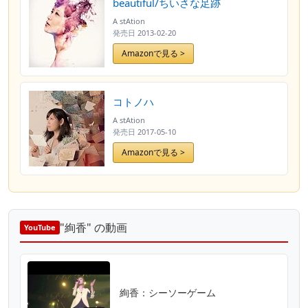
beautiful/ちいさな足跡
A stAtion
発売日
2013-02-20
Amazonで見る >
コトノハ
A stAtion
発売日
2017-05-10
Amazonで見る >
"絢香" の動画
YouTube
絢香：シーソーゲーム