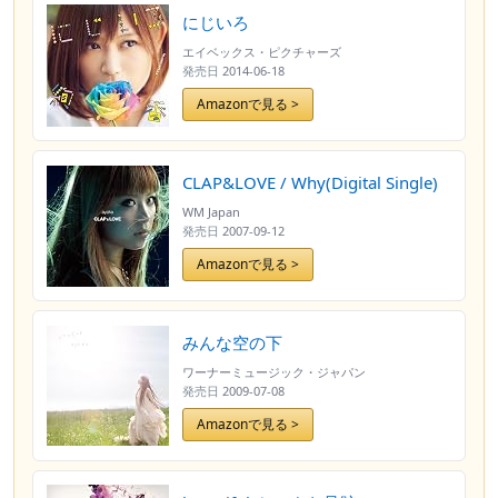
にじいろ
エイベックス・ピクチャーズ
発売日
2014-06-18
Amazonで見る >
CLAP&LOVE / Why(Digital Single)
WM Japan
発売日
2007-09-12
Amazonで見る >
みんな空の下
ワーナーミュージック・ジャパン
発売日
2009-07-08
Amazonで見る >