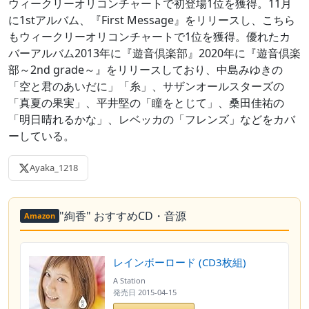
ウィークリーオリコンチャートで初登場1位を獲得。11月
に1stアルバム、『First Message』をリリースし、こちら
もウィークリーオリコンチャートで1位を獲得。優れたカ
バーアルバム2013年に『遊音倶楽部』2020年に『遊音倶楽
部～2nd grade～』をリリースしており、中島みゆきの
「空と君のあいだに」「糸」、サザンオールスターズの
「真夏の果実」、平井堅の「瞳をとじて」、桑田佳祐の
「明日晴れるかな」、レベッカの「フレンズ」などをカバ
ーしている。
Ayaka_1218
"絢香" おすすめCD・音源
Amazon
レインボーロード (CD3枚組)
A Station
発売日
2015-04-15