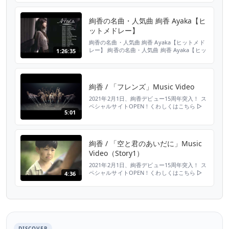
ドレー絢香最新ベストヒット Ayaka Best
Songs – 絢香 の人気曲 公式 ♪ ヒットメドレー
絢香の名曲・人気曲 絢香 Ayaka【ヒ
絢香最新ベストヒット
ットメドレー】
絢香の名曲・人気曲 絢香 Ayaka【ヒットメド
レー】 絢香の名曲・人気曲 絢香 Ayaka【ヒッ
1:26:35
トメドレー】 絢香の名曲・人気曲 絢香
Ayaka【ヒットメドレー】
絢香 / 「フレンズ」Music Video
2021年2月1日、絢香デビュー15周年突入！ ス
ペシャルサイトOPEN！くわしくはこちら ▷
5:01
https://room-ayaka.jp/15th/ 絢香 カバーアル
バム第2弾『遊音倶楽部～2nd grade～』収録
■ダウンロード・ストリーミング：
https://avex.lnk.to/yuonclub2 ■CD：
絢香 / 「空と君のあいだに」Music
https://avex.ln...
Video（Story1）
2021年2月1日、絢香デビュー15周年突入！ ス
ペシャルサイトOPEN！くわしくはこちら ▷
4:36
https://room-ayaka.jp/15th/ 絢香初のカバー
アルバム「遊音倶楽部～1st grade～」収録
「空と君のあいだに」 「LA・LA・LA LOVE
SONG」 「瞳をとじて」 の3曲が、ミュージッ
クビデオ化されました。 この3本のMV...
DISCOVER