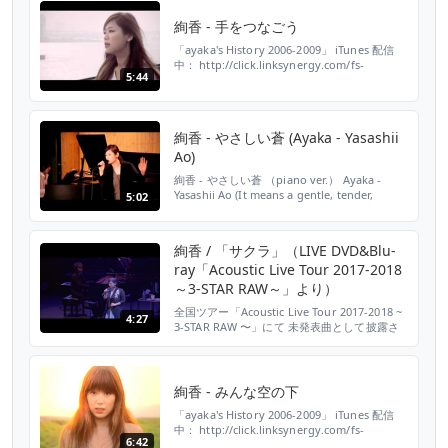
絢香 - 手をつなごう
「ayaka's History 2006-2009」 iTunes 配信
中： http://click.linksynergy.com/fs-
5:44
bin/click?
id=tNvpscFzLZM&subid=&offerid=94348.1&type=10&tmpid=5572&RD_PARM1=http%3A%2F%2Fitunes.apple.com...
絢香 - やさしい蒼 (Ayaka - Yasashii
Ao)
絢香 - やさしい蒼 （piano ver.） Ayaka -
Yasashii Ao (It means a gentle, tender,
5:02
warm, soft, mild or peaceful blue in the
sky.)
絢香 / 「サクラ」（LIVE DVD&Blu-
ray「Acoustic Live Tour 2017-2018
～3-STAR RAW～」より）
全国ツアー「Acoustic Live Tour 2017-2018 ~
4:27
3-STAR RAW 〜」にて 未発表曲として披露さ
れてきた新曲「サクラ」は、絢香初の卒業ソン
グ。 今年の春に制作された本楽曲は、ツアー
で聴いた様々な世代の方々に共感を頂きまし
た。 【絢香コメント】 「サクラ」は私にとっ
絢香 - みんな空の下
て初めての季節ソング、そして卒業や別れを表
「ayaka's History 2006-2009」 iTunes 配信
現した曲です。 こ...
中： http://click.linksynergy.com/fs-
6:42
bin/click?