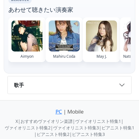
あわせて聴きたい演奏家
Aimyon
Mahiru Coda
May J.
Natsumi
歌手
PC
| Mobile
X
|
おすすめヴァイオリン楽譜
|
ヴァイオリニスト特集1
|
ヴァイオリニスト特集2
|
ヴァイオリニスト特集3
|
ピアニスト特集1
|
ピアニスト特集2
|
ピアニスト特集3