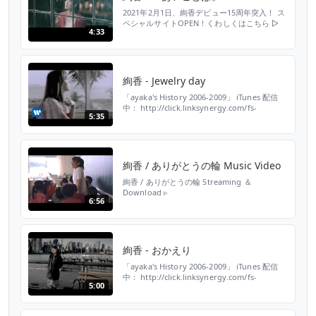
2021年2月1日、絢香デビュー15周年突入！ ス
ペシャルサイトOPEN！くわしくはこちら ▷
4:33
https://room-ayaka.jp/15th/ 絢香 5th
ALBUM 「30 y/o」 ■ダウンロード・ストリー
ミング：https://avexjp.lnk.to/30y_o
■amazon：http://ur0.biz/NgKc 約3年半ぶり
の...
絢香 - Jewelry day
「ayaka's History 2006-2009」 iTunes 配信
中： http://click.linksynergy.com/fs-
5:35
bin/click?
id=tNvpscFzLZM&subid=&offerid=94348.1&type=10&tmpid=5572&RD_PARM1=http%3A%2F%2Fitunes.apple.com...
絢香 / ありがとうの輪 Music Video
絢香 / ありがとうの輪 Streaming ＆
Download ▹
6:56
https://ayaka.lnk.to/Arigatounowa TikTok ▹
https://www.tiktok.com/music/ありがとうの
輪-6630800537195382790 YouTube Shorts ▹
https://youtube.com/sour...
絢香 - おかえり
「ayaka's History 2006-2009」 iTunes 配信
中： http://click.linksynergy.com/fs-
5:00
bin/click?
id=tNvpscFzLZM&subid=&offerid=94348.1&type=10&tmpid=5572&RD_PARM1=http%3A%2F%2Fitunes.apple.com...