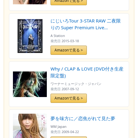
Amazonで見る >
にじいろTour 3-STAR RAW 二夜限
りの Super Premium Live
2014.12.26 (Blu-ray Disc)
A Station
発売日
2015-03-18
Amazonで見る >
Why / CLAP & LOVE (DVD付き生産
限定盤)
ワーナーミュージック・ジャパン
発売日
2007-09-12
Amazonで見る >
夢を味方に／恋焦がれて見た夢
WM Japan
発売日
2009-04-22