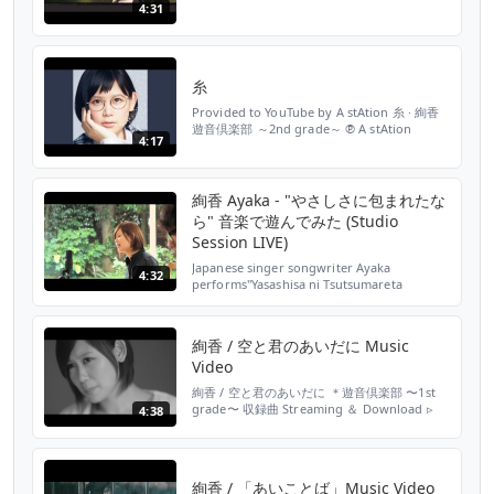
4:31
糸
Provided to YouTube by A stAtion 糸 · 絢香
遊音倶楽部 ～2nd grade～ ℗ A stAtion
4:17
Released on: 2020-04-22 Composer: 中島み
ゆき Lyricist: 中島みゆき Auto-generated by
YouTube.
絢香 Ayaka - "やさしさに包まれたな
ら" 音楽で遊んでみた (Studio
Session LIVE)
Japanese singer songwriter Ayaka
4:32
performs"Yasashisa ni Tsutsumareta
nara"with her friends LIVE at shilo studio
TOKYO. This footage is included as one of
the special movie conten...
絢香 / 空と君のあいだに Music
Video
絢香 / 空と君のあいだに ＊遊音倶楽部 〜1st
grade〜 収録曲 Streaming ＆ Download ▹
4:38
https://ayaka.lnk.to/artistpage ✼••┈┈
Official info ┈┈••✼ Instagram：
https://www.instagram.com/ayaka_official_jp/
TikT...
絢香 / 「あいことば」Music Video