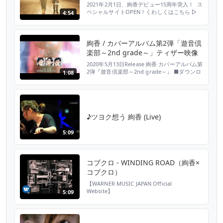
2021年2月1日、絢香デビュー15周年突入！ ス
ペシャルサイトOPEN！くわしくはこちら ▷
4:54
https://room-ayaka.jp/15th/ 絢香 5th
ALBUM 「30 y/o」収録 ■ダウンロード・スト
リーミング：https://avexjp.lnk.to/30y_o
■amazon：http://ur0.biz/NgKc 「圧倒的...
絢香 / カバーアルバム第2弾「遊音倶
楽部～2nd grade～」ティザー映像
2020年5月13日Release 絢香 カバーアルバム第
2弾『遊音倶楽部～2nd grade～』 ■ダウンロ
1:08
ード・ストリーミング：
https://avex.lnk.to/yuonclub2 「フレンズ」
先行配信中／アルバム「遊音倶楽部〜2nd
grade〜」プレオーダー開始 ＜先行配信＞ 4
月22日〜「糸」 4月29日〜「『バッハの旋律
♪ツヨク想う 絢香 (Live)
を夜に聴...
5:09
コブクロ - WINDING ROAD（絢香×
コブクロ）
【WARNER MUSIC JAPAN Official
Website】
5:09
http://wmg.jp/artist/ayakakobukuro/WPCL0000103
【コブクロ Official Website】
http://kobukuro.com/