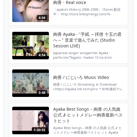
絢香 - Real voice
「ayaka's History 2006-2009」 iTunes 配信
中： http://click.linksynergy.com/fs-
4:04
bin/click?
id=tNvpscFzLZM&subid=&offerid=94348.1&type=10&tmpid=5572&RD_PARM1=http%3A%2F%2Fitunes.apple.com...
絢香 Ayaka - "手紙 ～拝啓 十五の君
へ～" 音楽で遊んでみた (Studio
Session LIVE)
Japanese singer songwriter Ayaka
4:54
performs"Tegami ~haikei 15 no kimi
he~"with her friends LIVE at shilo studio
TOKYO. #絢香 #live
絢香 / にじいろ Music Video
絢香 / にじいろ Streaming ＆ Download
▹https://ayaka.lnk.to/nijiiro ＊NHK連続テレ
3:48
ビ小説『花子とアン』主題歌 ✼••┈┈ Official
info ┈┈••✼ Instagram：
https://www.instagram.com/ayaka_official_jp/
TikTok：https:...
Ayaka Best Songs – 絢香 の人気曲
公式 ♪ ヒットメドレー絢香最新ベス
トヒット
Ayaka Best Songs – 絢香 の人気曲 公式 ♪ ヒ
1:20:55
ットメドレー絢香最新ベストヒット Ayaka
Best Songs – 絢香 の人気曲 公式 ♪ ヒットメ