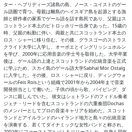
ター・ヘブリディーズ諸島の島、ノース・ユイストのゲー
ル語圏で育つ。母親は離島のヘイスギア島を起源とする漁
師と耕作者の家系でゲール語を話す島民であり、父親はス
コットランド本土のピトロッホリー出身であった。15歳の
時、父親の転勤に伴い、両親と共にスコットランド本土の
ロス・シャーに移り住む。その後、グラスゴーのストラス
クライド大学に入学し、オーボエとイングリッシュホルン
を学び、2000年に応用音楽の学士号を取得した。大学卒業
後は、ゲール語の上達とスコットランドの伝統音楽を正式
に学ぶため、スカイ島のゲール語大学Sabhal Mor Ostaig
に入学した。その後、ロス・シャーに戻り、ディングウォ
ールのFeis Roisという組織で2001年から2004年まで音楽
開発担当として働いた。子供の頃から歌、パイピング、ダ
ンスに親しんでいた。 彼女はシェトランドのフィドル奏者
ジェナ・リードを含むスコットランドの六重奏団Dochas
のメンバーとしてプロの音楽キャリアを始めた。スコット
ランドとアイルランドのハイランド地方と島々の伝統音楽
を演奏する、若くてダイナミックな女性バンドと称され、
2002年にファーストアルバムをリリースした。自身も同年