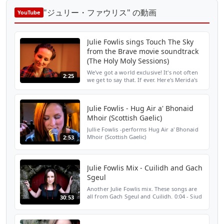
"ジュリー・ファウリス" の動画
YouTube
Julie Fowlis sings Touch The Sky
from the Brave movie soundtrack
(The Holy Moly Sessions)
We've got a world exclusive! It's not often
2:25
we get to say that. If ever. Here's Merida's
song from the Disney/Pixar animation
Brave, sung and played live by the very
people who ...
Julie Fowlis - Hug Air a' Bhonaid
Mhoir (Scottish Gaelic)
Jullie Fowlis -performs Hug Air a' Bhonaid
Mhoir (Scottish Gaelic)
2:53
Julie Fowlis Mix - Cuilidh and Gach
Sgeul
Another Julie Fowlis mix. These songs are
all from Gach Sgeul and Cuilidh. 0:04 - Siud
30:53
Thu llle Ruaidh Ghallain (Gach Sgeul) 3:26 -
Mo Bheannachd Dhan Bhlidh Ur (Cuilidh)
7:36 -...