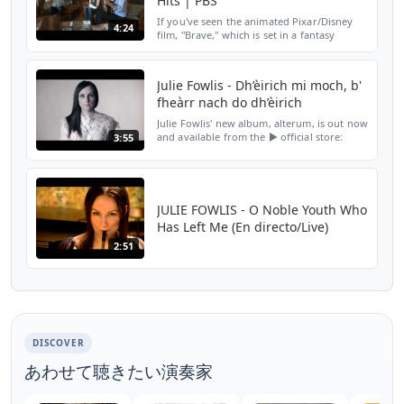
Hits | PBS
If you've seen the animated Pixar/Disney
4:24
film, "Brave," which is set in a fantasy
medieval Scotland, you've heard the voice
of Scottish folk singer Julie Fowlis. She
sings mainl...
Julie Fowlis - Dh’èirich mi moch, b'
fheàrr nach do dh’èirich
Julie Fowlis' new album, alterum, is out now
and available from the ► official store:
3:55
http://smarturl.it/alterum/officialstorepreorder
► Amazon:
http://smarturl.it/alterum/amazo...
JULIE FOWLIS - O Noble Youth Who
Has Left Me (En directo/Live)
2:51
DISCOVER
あわせて聴きたい演奏家