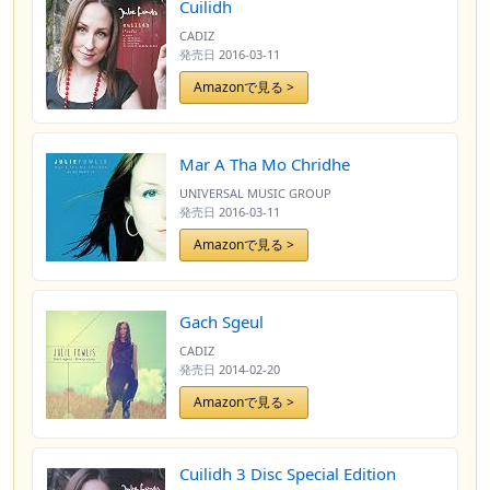
Cuilidh
CADIZ
発売日
2016-03-11
Amazonで見る >
Mar A Tha Mo Chridhe
UNIVERSAL MUSIC GROUP
発売日
2016-03-11
Amazonで見る >
Gach Sgeul
CADIZ
発売日
2014-02-20
Amazonで見る >
Cuilidh 3 Disc Special Edition