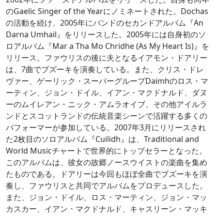
のGaelic Singer of the Yearにノミネートされた。Dochas
の活動を続け、2005年にバンドのセカンドアルバム『An
Darna Umhail』をリリースした。2005年には自身初のソ
ロアルバム『Mar a Tha Mo Chridhe (As My Heart Is)』を
リリース。ファウリスの後に夫となるイアモン・ドアリー
は、7曲でブズーキを演奏している。また、クリス・ドレ
ヴァー、ゲーリック・スーパーグループDaimhのロス・マ
ーティン、ジョン・ドイル、イアン・マクドナルド、ダヌ
ーのムイレアン・ニック・アムラオイブ、その他アイルラ
ンドとスコットランドの伝統音楽シーンで活躍する多くの
パフォーマーが参加している。2007年3月にリリースされ
た2枚目のソロアルバム『Cuilidh』は、Traditional and
World Musicチャートで世界的にトップセラーとなった。
このアルバムは、彼女の故郷ノースウイストの楽曲を集め
たものである。ドアリーは今回もほぼ全曲でブズーキを演
奏し、ファウリスと共同でアルバムをプロデュースした。
また、ジョン・ドイル、ロス・マーティン、ジョン・マッ
カスカー、イアン・マクドナルド、キャスリーン・マッキ