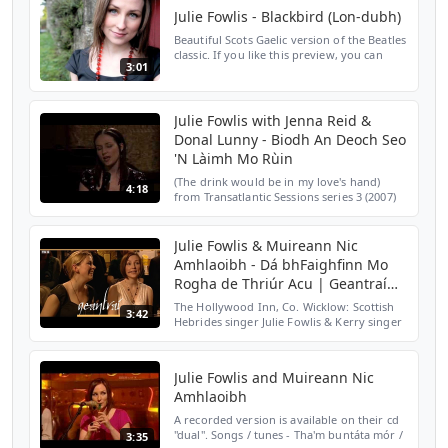
Julie Fowlis - Blackbird (Lon-dubh)
Beautiful Scots Gaelic version of the Beatles
classic. If you like this preview, you can
3:01
support Julie by buying it at the following
link:
http://www.juliefowlis.com/product/lon...
Julie Fowlis with Jenna Reid &
Donal Lunny - Biodh An Deoch Seo
'N Làimh Mo Rùin
(The drink would be in my love's hand)
4:18
from Transatlantic Sessions series 3 (2007)
bouzouki - Donal Lunny dobro - Jerry
Douglas whistle - Michael McGoldrick
guitar - Russ Barenberg
Julie Fowlis & Muireann Nic
Amhlaoibh - Dá bhFaighfinn Mo
Rogha de Thriúr Acu | Geantraí
2009 | TG4
The Hollywood Inn, Co. Wicklow: Scottish
3:42
Hebrides singer Julie Fowlis & Kerry singer
Muireann Nic Amhlaoibh singing 'Dá
bhFaighfinn Mo Rogha de Thriúr Acu'
(0:00), Dhannsamaid L...
Julie Fowlis and Muireann Nic
Amhlaoibh
A recorded version is available on their cd
"dual". Songs / tunes - Tha'm buntáta mór /
3:35