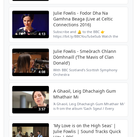
An Bairille / Boc liath nan gobhar
Julie Fowlis - Fodor Dha Na
Gamhna Beaga (Live at Celtic
Connections 2016)
Subscribe and 🔔 to the BBC 👉
4:13
https://bit.ly/BBCYouTubeSub Watch the
BBC first on iPlayer 👉
https://bbc.in/iPlayer-Home Filmed for BBC
Radio 2 and Celtic Connections with Mark...
Julie Fowlis - Smeòrach Chlann
Dòmhnaill (‘The Mavis of Clan
Donald’)
With BBC Scotland’s Scottish Symphony
4:08
Orchestra
A Ghaoil, Leig Dhachaigh Gum
Mhathair Mi
'A Ghaoil, Leig Dhachaigh Gum Mhathair Mi'
is from the album 'Gach Sgeul / Every
3:57
Story', available now. Julie Fowlis' new
album, Alterum, is released throughout the
world on the...
'My Love is on the High Seas' |
Julie Fowlis | Sound Tracks Quick