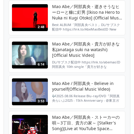
https://www.uta-net.com/song/111795/ 配
Mao Abe／阿部真央 - 逝きそうなヒ
信はこちら↓ https://lnk.to/abemaoID
ーローと糠に釘男 [Ikiso na Hero to
【INFO...
Nuka ni Kugi Otoko] (Official Music
Video)
Best ALBUM「阿部真央ベスト」DL/サブスク
2:48
配信中 https://lnk.to/AbeMaoBestID New
ALBUM「まだいけます」DL/サブスク配信中
https://lnk.to/abemaomadaikemasuID 阿部
真央 7thアルバム「Babe.」収録「逝きそうな
Mao Abe／阿部真央 - 貴方が好きな
ヒーローと糠に釘男」MV 「逝きそうなヒーロ
私(anataga suki na watashi)
ーと糠に釘男」...
[Official Music Video]
DL/サブスク配信中 https://lnk.to/abemaoID
6:14
阿部真央 10th single「貴方が好きな
私/boyfriend」より「貴方が好きな私」
（AL「貴方を好きな私」収録） 「貴方が好き
な私」歌詞はこちら↓ https://www.uta-
Mao Abe / 阿部真央 - Believe in
net.com/song/145990/ 配信はこちら↓
yourself(Official Music Video)
https://lnk.to/abe...
🎶2025.08.06 Release Blu-ray/DVD『阿部真
央らいぶ2025 - 15th Anniversary - @東京ガ
3:53
ーデンシアター』 👀
https://special.abemao.com/abemaolive2025/
🎧https://abemao.lnk.to/abemao_live2025
Mao Abe／阿部真央 - ストーカーの
【完全生産限定盤】 ※...
唄～3丁目、貴方の家～ [Stalker's
Song](Live at YouTube Space