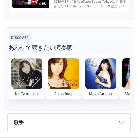
Tokyo)
2018年3月11日YouTube Space Tokyoにて開催
4:08
された8thアルバム「YOU」リリース記念イベ
ントから「ストーカーの唄～3丁目、貴方の家
～」 「YOU」iTunes購入はこちら
https://itunes.apple.com/jp/album/id1348153437?
l=ja&ls=1&app=itunes 《リリース情報》 20...
DISCOVER
あわせて聴きたい演奏家
Kei Takebuchi
Shino Inagi
Mayo Amagai
Mashir
歌手