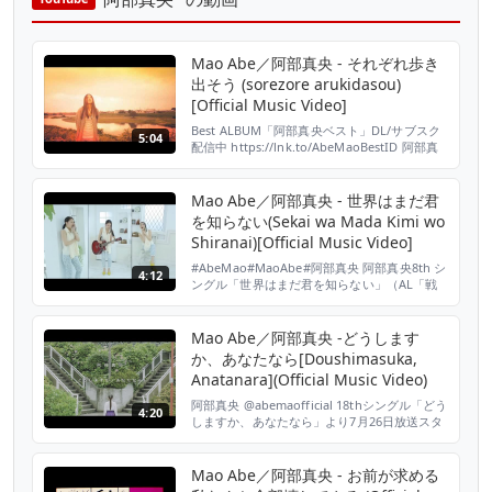
Mao Abe／阿部真央 - それぞれ歩き
出そう (sorezore arukidasou)
[Official Music Video]
Best ALBUM「阿部真央ベスト」DL/サブスク
5:04
配信中 https://lnk.to/AbeMaoBestID 阿部真
央 12thシングル「それぞれ歩き出そう」
（AL「おっぱじめ！」収録） 映画『小野寺の
弟・小野寺の姉』の主題歌 「それぞれ歩き出
Mao Abe／阿部真央 - 世界はまだ君
そう」歌詞はこちら↓ https://www.uta-
を知らない(Sekai wa Mada Kimi wo
net.com/song/170457/ 配信はこ...
Shiranai)[Official Music Video]
#AbeMao#MaoAbe#阿部真央 阿部真央8th シ
4:12
ングル「世界はまだ君を知らない」（AL「戦
いは終わらない」収録） 「世界はまだ君を知
らない」歌詞はこちら↓ https://www.uta-
net.com/song/128661/ 配信はこちら↓
Mao Abe／阿部真央 -どうします
https://lnk.to/abemaoID 【INFORMATION】
か、あなたなら[Doushimasuka,
阿部真央、初のアコース...
Anatanara](Official Music Video)
阿部真央 @abemaofficial 18thシングル「どう
4:20
しますか、あなたなら」より7月26日放送スタ
ートNHKドラマ「これは経費で落ちませ
ん！」主題歌「どうしますか、あなたなら」
MV DL＆ストリーミング配信中
Mao Abe／阿部真央 - お前が求める
https://lnk.to/abemaomadaikemasuID