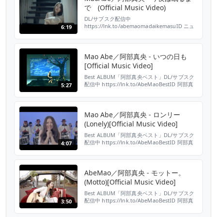
で (Official Music Video)
DL/サブスク配信中
https://lnk.to/abemaomadaikemasuID ニュ
6:19
ーアルバム「まだいけます」より、「今夜は眠
るまで」MV公開＆先行配信スタート！ 「今夜
は眠るまで」歌詞はこちら https://www.uta-
net.com/song/278961/ 2020年1月22日 阿部
Mao Abe／阿部真央 - いつの日も
真央 9thアルバム「まだいけます」 http...
[Official Music Video]
Best ALBUM「阿部真央ベスト」DL/サブスク
配信中 https://lnk.to/AbeMaoBestID 阿部真
5:27
央 3rdシングル「いつの日も」（AL「ポっ
ぷ」収録） - - - - - - - - - - - - - - - - 阿部真央
(Mao Abe) New Digital Singe "進むために"(To
Go Forward) S...
Mao Abe／阿部真央 - ロンリー
(Lonely)[Official Music Video]
Best ALBUM「阿部真央ベスト」DL/サブスク
配信中 https://lnk.to/AbeMaoBestID 阿部真
4:07
央 4th シングル「ロンリー」（AL「素。」収
録） 「ロンリー」歌詞はこちら↓
https://www.uta-net.com/song/93504/ 配信
はこちら↓ https://lnk.to/abemaoID
AbeMao／阿部真央 - モットー。
【INFORM...
(Motto)[Official Music Video]
Best ALBUM「阿部真央ベスト」DL/サブスク
配信中 https://lnk.to/AbeMaoBestID 阿部真
3:50
央 6thシングル「モットー。」（AL「素。」収
録） 「モットー。」歌詞はこちら↓