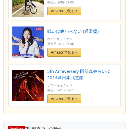
発売日
2009-08-05
Amazonで見る >
戦いは終わらない (通常盤)
ポニーキャニオン
発売日
2012-06-06
Amazonで見る >
5th Anniversary 阿部真央らいぶ
2014＠日本武道館
ポニーキャニオン
発売日
2015-03-11
Amazonで見る >
"阿部真央" の動画
YouTube