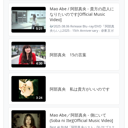
https://lnk.to/abemaomadaikemasuID 2018
年10月24日 阿部真央 16thシングル「変わりた
Mao Abe / 阿部真央 - 貴方の恋人に
い唄」 http://kawaritaiuta.po...
なりたいのです[Official Music
Video]
🎶2025.08.06 Release Blu-ray/DVD『阿部真
5:21
央らいぶ2025 - 15th Anniversary - @東京ガ
ーデンシアター』 👀
https://special.abemao.com/abemaolive2025/
🎧https://abemao.lnk.to/abemao_live2025
【完全生産限定盤】 ※...
阿部真央 15の言葉
4:30
阿部真央 私は貴方がいいのです
3:24
Mao Abe／阿部真央 - 側にいて
(Soba ni Ite)[Official Music Video]
Best ALBUM「阿部真央ベスト」DL/サブスク