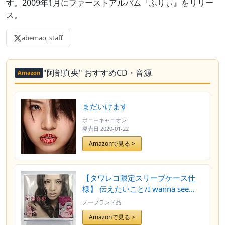
す。2009年1月にファーストアルバム『ふりぃ』をリリー
ス。
abemao_staff
"阿部真央" おすすめCD・音源
Amazon
まだいけます
ポニーキャニオン
発売日
2020-01-22
Amazonで見る >
【タワレコ限定スリーブケース仕
様】 伝えたいこと/I wanna see
you(初回限定盤)(DVD付)
ノーブランド品
Amazonで見る >