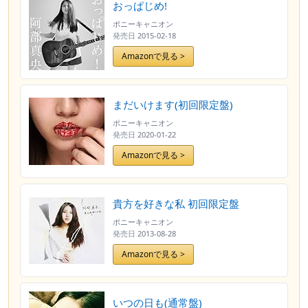
おっぱじめ!
ポニーキャニオン
発売日
2015-02-18
Amazonで見る >
まだいけます(初回限定盤)
ポニーキャニオン
発売日
2020-01-22
Amazonで見る >
貴方を好きな私 初回限定盤
ポニーキャニオン
発売日
2013-08-28
Amazonで見る >
いつの日も(通常盤)