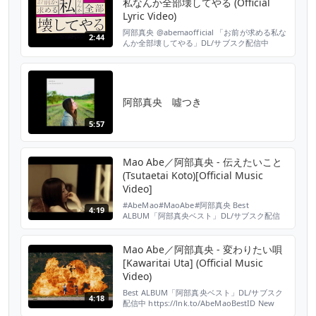
私なんか全部壊してやる (Official
https://lnk.to/abm_dsaID 「どうしますか、...
Lyric Video)
阿部真央 @abemaofficial 「お前が求める私な
2:44
んか全部壊してやる」DL/サブスク配信中
https://lnk.to/abemaomadaikemasuID ニュ
ーアルバム「まだいけます」より、「お前が求
める私なんか全部壊してやる」リリックビデオ
公開！ 作詞・作曲：阿部真央／編曲：堀江晶
太 「お前が求める私なんか全部壊してやる」
阿部真央 噓つき
歌詞はこちら...
5:57
Mao Abe／阿部真央 - 伝えたいこと
(Tsutaetai Koto)[Official Music
Video]
#AbeMao#MaoAbe#阿部真央 Best
4:19
ALBUM「阿部真央ベスト」DL/サブスク配信
中 https://lnk.to/AbeMaoBestID 阿部真央 1st
シングル『伝えたいこと/I Wanna see you』
より「伝えたいこと」（AL「ポっぷ」収録）
Mao Abe／阿部真央 - 変わりたい唄
「伝えたいこと」歌詞はこちら↓
[Kawaritai Uta] (Official Music
https://www.uta-net.com/s...
Video)
Best ALBUM「阿部真央ベスト」DL/サブスク
4:18
配信中 https://lnk.to/AbeMaoBestID New
ALBUM「まだいけます」DL/サブスク配信中