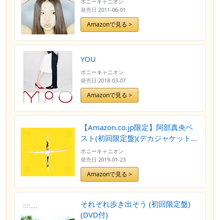
ポニーキャニオン
発売日
2011-06-01
Amazonで見る >
YOU
ポニーキャニオン
発売日
2018-03-07
Amazonで見る >
【Amazon.co.jp限定】阿部真央ベ
スト(初回限定盤)(デカジャケット・
初回限定盤バージョン付き)
ポニーキャニオン
発売日
2019-01-23
Amazonで見る >
それぞれ歩き出そう (初回限定盤)
(DVD付)