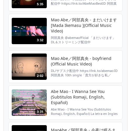
配信中 https://lnk.to/AbeMaoBestID 阿部真
5:35
央 7thシングル「側にいて」 「側にいて」歌
詞はこちら↓ https://www.uta-
net.com/song/120581/ 配信はこちら↓
Mao Abe／阿部真央 - まだいけます
https://lnk.to/abemaoID 【INFORMATION】
[Mada Ikemasu ](Official Music
阿部真...
Video)
阿部真央 @abemaofficial 「まだいけます」
3:32
DL＆ストリーミング配信中
https://lnk.to/abemaomadaikemasuID ニュ
ーアルバム「まだいけます」より、タイトル曲
「まだいけます」ミュージックビデオ公開！
Mao Abe／阿部真央 - boyfriend
「まだいけます」歌詞はこちら
(Official Music Video)
https://www.uta-net.com/song/279914/ ★
阿部真...
DL/サブスク配信中 https://lnk.to/abemaoID
阿部真央 10th single「貴方が好きな私／
2:02
boyfriend」より「boyfriend」（AL「貴方を
好きな私」収録） 岡田将生が声優出演！ 阿部
真央好きなSNS界隈で密かに話題のキャラクタ
Abe Mao - I Wanna See You
ー"毒恋ちゃん"のアニメーションMV。 ほろっ
(Subtitulos Romaji, English,
と涙がでてしまう、ちょっぴり切なく甘酸っ...
Español)
Abe Mao - I Wanna See You (Subtitulos
3:31
Romaji, English, Español) La letra en Ingles
y Romaji estaban juntas... yo solo la traduci
al Español. Espero les guste :3
MaoAbe／阿部真央 - 今夜は眠るま