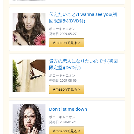
伝えたいこと/I wanna see you(初
回限定盤)(DVD付)
ポニーキャニオン
発売日
2009-05-27
Amazonで見る >
貴方の恋人になりたいのです(初回
限定盤)(DVD付)
ポニーキャニオン
発売日
2009-08-05
Amazonで見る >
Don't let me down
ポニーキャニオン
発売日
2020-01-21
Amazonで見る >