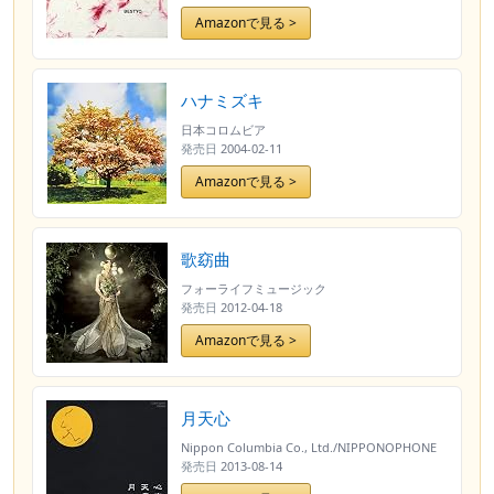
Amazonで見る >
ハナミズキ
日本コロムビア
発売日
2004-02-11
Amazonで見る >
歌窈曲
フォーライフミュージック
発売日
2012-04-18
Amazonで見る >
月天心
Nippon Columbia Co., Ltd./NIPPONOPHONE
発売日
2013-08-14