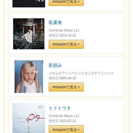
Amazonで見る >
私重奏
Universal Music LLC
発売日
2014-10-22
Amazonで見る >
影踏み
コロムビアミュージックエンタテインメント
発売日
2005-04-20
Amazonで見る >
ヒトトウタ
Universal Music LLC
発売日
2015-07-22
Amazonで見る >