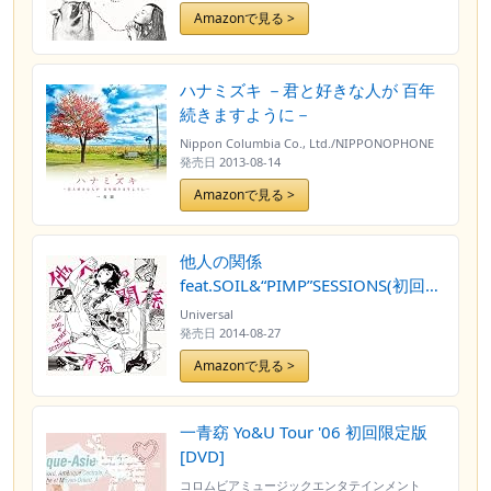
Amazonで見る >
ハナミズキ －君と好きな人が 百年
続きますように－
Nippon Columbia Co., Ltd./NIPPONOPHONE
発売日
2013-08-14
Amazonで見る >
他人の関係
feat.SOIL&“PIMP”SESSIONS(初回限
定盤)(DVD付)
Universal
発売日
2014-08-27
Amazonで見る >
一青窈 Yo&U Tour '06 初回限定版
[DVD]
コロムビアミュージックエンタテインメント