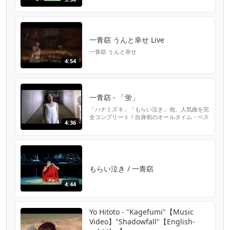
一青窈 うんと幸せ Live
一青窈 うんと幸せ
4:54
一青窈 - 「蛍」
「ハナミズキ」「もらい泣き」他、人気曲を完
全コンプリート！自身初のオールタイム・ベス
4:36
トアルバム！ ★「歌祭文 〜ALL TIME
BEST〜」特設サイト：
http://po.st/hitotoyo15thbest ----- 今日まで
頑張った君から幸せになれ。一青窈、待望の新
曲「蛍」、遂に解禁！ 日本アカデミー賞最優
秀監督賞も受賞した日本映画界の巨匠：...
もらい泣き / 一青窈
4:44
Yo Hitoto - "Kagefumi"【Music
Video】"Shadowfall"【English-