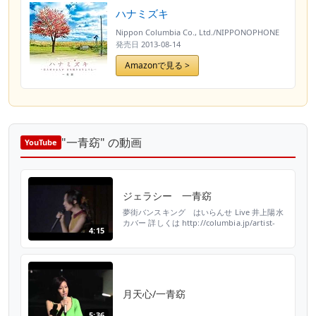
ハナミズキ
Nippon Columbia Co., Ltd./NIPPONOPHONE
発売日
2013-08-14
Amazonで見る >
"一青窈" の動画
YouTube
ジェラシー 一青窈
夢街バンスキング はいらんせ Live 井上陽水
カバー 詳しくは http://columbia.jp/artist-
4:15
info/hitoto/COBA-4481.html
月天心/一青窈
5:36