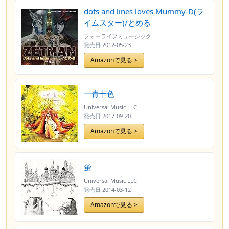
dots and lines loves Mummy-D(ラ
イムスター)/とめる
フォーライフミュージック
発売日
2012-05-23
Amazonで見る >
一青十色
Universal Music LLC
発売日
2017-09-20
Amazonで見る >
蛍
Universal Music LLC
発売日
2014-03-12
Amazonで見る >