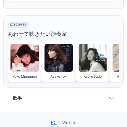
http://po.st/hitotoyo15thbest ----- 歌で人と
人をつなぐ一青窈、ドキュメンタリーな「ハナ
ミズキ」ミュージックビデオが完成！20年ぶ
りに母校で歌う！ ★「ヒトトウタ」特...
DISCOVER
あわせて聴きたい演奏家
Yoko Minamino
Asako Toki
Kaoru Sudo
Aoi T
歌手
PC
| Mobile