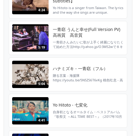
subtitles】
Yo Hitoto is a singer from Taiwan. The lyrics
4:24
and the way she sings are unique.
"Kagefumi" in the song name means
"Shadow stomp play".
一青窈 うんと幸せ(Full Version PV)
高画質 高音質
一青窈さんみたいに歌が上手く綺麗になりたく
て始めた方法http://yahoo.jp/O3MS2wで８キ
5:19
ロもダイエットに成功できました＾＾あとボイ
トレも頑張って私も魅力的な女性になりたいな
ぁ＾＾
ハナミズキ - 一青窈（フル）
贈る言葉 - 海援隊
https://youtu.be/5N5ZS6T6vKg 桃色吐息 - 高
5:04
橋真梨子 https://youtu.be/c4GjMGTD66c
Winter, again - GLAY
https://youtu.be/GV0JV4aZepk ヘッドライ
ト・テールライト - 中島みゆき
https://youtu.be/oqvhyU...
Yo Hitoto - 七変化
自身初となるオールタイム・ベストアルバム
『歌祭文 ～ALL TIME BEST～』（2017年10月
4:41
11日発売）リリースに先駆け、ニューシング
ル『七変化』を2017年9月13日(水)にリリー
ス！ 「よさこいと一青窈」のコラボレーショ
ンが実現した必見の「七変化」ミュージックビ