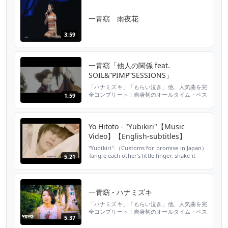
デオ！ 演舞に参加したのは「ほにや」。本場
高知を舞台に60年以上に亘り開催されて...
一青窈 雨夜花
3:59
一青窈「他人の関係 feat.
SOIL&“PIMP”SESSIONS」
「ハナミズキ」「もらい泣き」他、人気曲を完
全コンプリート！自身初のオールタイム・ベス
1:59
トアルバム！ ★「歌祭文 〜ALL TIME
BEST〜」特設サイト：
http://po.st/hitotoyo15thbest ----- 毎週木曜
夜10時 フジテレビ系連続ドラマ「昼顔～平日
Yo Hitoto - "Yubikiri"【Music
午後3時の恋人たち～」主題歌 一青窈「他人の
Video】【English-subtitles】
関係 feat. SOIL&"P...
"Yubikiri"‐（Customs for promise in Japan）
Tangle each other's little finger, shake it
5:21
several times, and release. The lyrics and
the way she sings are unique.
一青窈 - ハナミズキ
「ハナミズキ」「もらい泣き」他、人気曲を完
全コンプリート！自身初のオールタイム・ベス
5:37
トアルバム！ ★「歌祭文 〜ALL TIME
BEST〜」特設サイト：