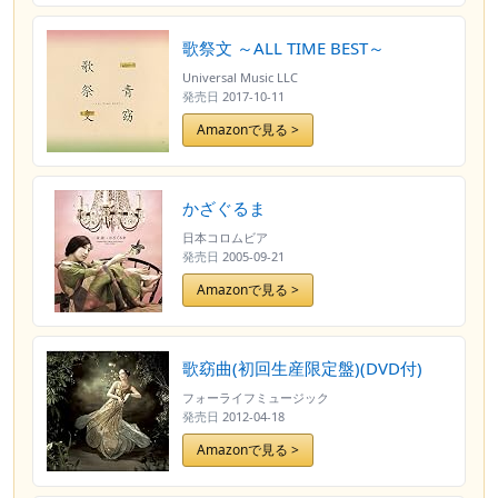
歌祭文 ～ALL TIME BEST～
Universal Music LLC
発売日
2017-10-11
Amazonで見る >
かざぐるま
日本コロムビア
発売日
2005-09-21
Amazonで見る >
歌窈曲(初回生産限定盤)(DVD付)
フォーライフミュージック
発売日
2012-04-18
Amazonで見る >