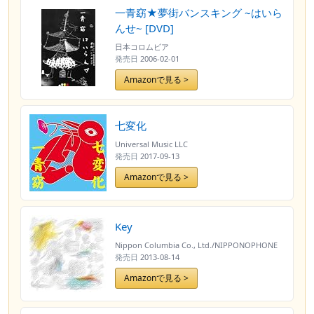
一青窈★夢街バンスキング ~はいら
んせ~ [DVD]
日本コロムビア
発売日
2006-02-01
Amazonで見る >
七変化
Universal Music LLC
発売日
2017-09-13
Amazonで見る >
Key
Nippon Columbia Co., Ltd./NIPPONOPHONE
発売日
2013-08-14
Amazonで見る >