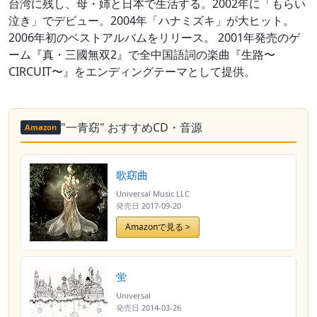
台湾に残し、母・姉と日本で生活する。2002年に「もらい
泣き」でデビュー。2004年「ハナミズキ」が大ヒット。
2006年初のベストアルバムをリリース。 2001年発売のゲ
ーム『真・三國無双2』で全中国語詞の楽曲『生路〜
CIRCUIT〜』をエンディングテーマとして提供。
"一青窈" おすすめCD・音源
Amazon
歌窈曲
Universal Music LLC
発売日
2017-09-20
Amazonで見る >
蛍
Universal
発売日
2014-03-26