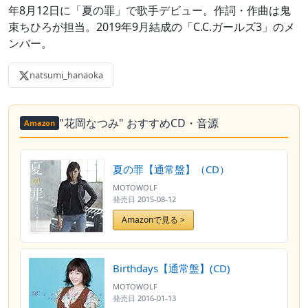
年8月12日に「夏の罪」で歌手デビュー。作詞・作曲は鬼
束ちひろが担当。2019年9月結成の「C.C.ガールズ3」のメ
ンバー。
natsumi_hanaoka
"花岡なつみ" おすすめCD・音源
Amazon
夏の罪【通常盤】（CD）
MOTOWOLF
発売日
2015-08-12
Amazonで見る >
Birthdays【通常盤】(CD)
MOTOWOLF
発売日
2016-01-13