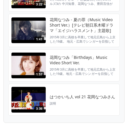
く』 http...
ルズ3の 中川知香、花岡なつみ、豊田百佳が
3:22
アメリカ発の大手カジュアルレストラン＆バ
ー、TGIフライデーズ 横浜西口店 リニューア
ルオープンイベントにて デビュー後初めての
花岡なつみ - 夏の罪（Music Video
イベントゲストを務めました！ イベントではB
Short Ver.）[テレビ朝日系木曜ドラ
リーグの横浜ビー・コルセアーズとの １日５
食限定コラボメニュー「フライデーズダンク」
マ「エイジハラスメント」主題歌]
の試食...
2015年3月に高校を卒業して地元広島から上京
1:41
した19歳。 地元・広島でシンガーを目指して
14歳からボーカルレッスンを積んできた実力
派。フレッシュなルックスと確かな歌唱力、低
音のふくよかで大人っぽい声が魅力。 2014年8
花岡なつみ「Birthdays」Music
月に開催された「第14回全日本国民的美少女
Video Short Ver.
コンテスト」では、なんと8万1,031人がエント
リーする中からシンガーへの登竜門となる音
2015年3月に高校を卒業して地元広島から上京
楽...
した19歳。地元・広島でシンガーを目指して
1:57
14歳からボーカルレッスンを積んできた実力
派。 フレッシュなルックスと確かな歌唱力、
低音のふくよかで大人っぽい声が魅力。 2014
年8月に開催された「第14回全日本国民的美少
女コンテスト」では、なんと8万1,031人がエン
はつかいち人 vol 21 花岡なつみさん
トリーする中からシンガーへの登竜門となる音
説明
楽...
3:36