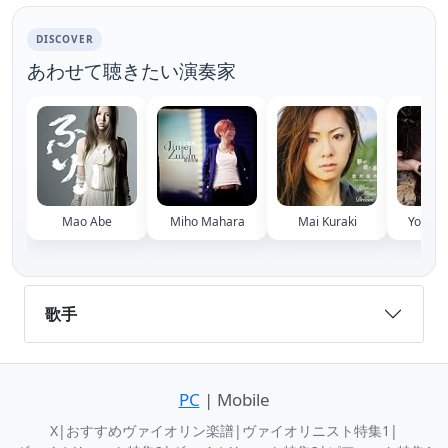
DISCOVER
あわせて聴きたい演奏家
Mao Abe
Miho Mahara
Mai Kuraki
Yoshin
歌手
PC
| Mobile
X
|
おすすめヴァイオリン楽譜
|
ヴァイオリニスト特集1
|