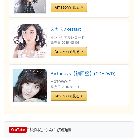
Amazonで見る >
ふたり/Restart
インペリアルレコード
発売日
2019-03-06
Amazonで見る >
Birthdays【初回盤】(CD+DVD)
MOTOWOLF
発売日
2016-01-13
Amazonで見る >
"花岡なつみ" の動画
YouTube