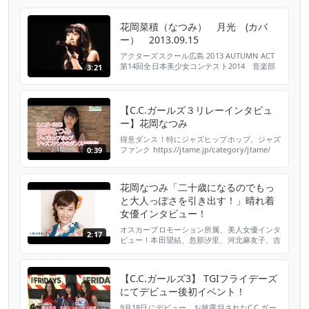
花岡菜積（なつみ） 月光 (カバ
ー） 2013.09.15
アクターズスクール広島 2013 AUTUMN ACT
第14回全日本美少女コンテスト2014 音楽部
3:21
門賞受賞 http://youtu.be/9cKKpP2Tii0
【C.C.ガールズ３リレーインタビュ
ー】花岡なつみ
得意ダンス！特にジャズヒップホップ、ジャズ
ファンク https://jtame.jp/category/jtame/
0:39
花岡なつみ「二十歳になるのでもっ
と大人っぽさを引き出す！」晴れ着
女優インタビュー！
オスカープロモーション所属、美人女優インタ
2:17
ビュー！本田望結、忽那汐里、河北麻友子、吉
本実憂、小澤奈々花、花岡なつみが晴れ着姿で
艶やかに登場！「2016年に仕事とプライベー
トで挑戦したいこと」「女性としてのステップ
【C.C.ガールズ3】 TGIフライデーズ
アップをひとつ宣言」などに答えてくれた！
にてデビュー後初イベント！
【関連リンク】 （特集）晴れ着女優インタビ
ュー『女性らしく！カッコよく!!内面的に美し
9月18日にデビュー、お披露目されたC.C.ガー