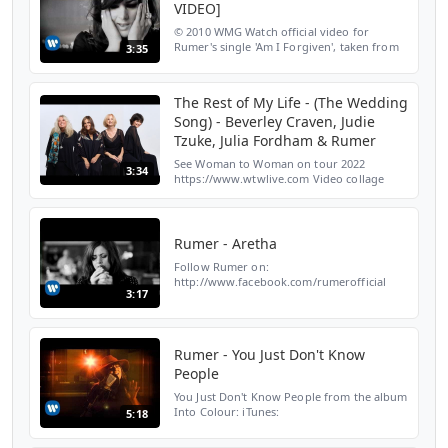
VIDEO]
© 2010 WMG Watch official video for
Rumer's single 'Am I Forgiven', taken from
3:35
her debut album 'Seasons of my Soul' Pre-
order Rumer's new album Boy's Don't Cry
here: http://bit....
The Rest of My Life - (The Wedding
Song) - Beverley Craven, Judie
Tzuke, Julia Fordham & Rumer
See Woman to Woman on tour 2022
3:34
https://www.wtwlive.com Video collage
made up of photos submitted by fans of
each artist.
Rumer - Aretha
Follow Rumer on:
http://www.facebook.com/rumerofficial
3:17
http://www.twitter.com/rumersongs
http://www.rumer.co.uk
Rumer - You Just Don't Know
People
You Just Don't Know People from the album
Into Colour: iTunes:
5:18
http://smarturl.it/intocolour.digital Amazon:
http://smarturl.it/intocolour.cd Official