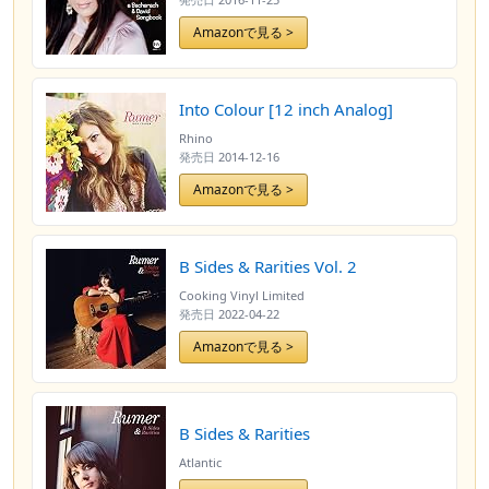
Amazonで見る >
Into Colour [12 inch Analog]
Rhino
発売日
2014-12-16
Amazonで見る >
B Sides & Rarities Vol. 2
Cooking Vinyl Limited
発売日
2022-04-22
Amazonで見る >
B Sides & Rarities
Atlantic