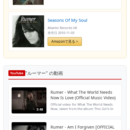
Seasons Of My Soul
Atlantic Records UK
発売日
2010-11-03
Amazonで見る >
"ルーマー" の動画
YouTube
Rumer - What The World Needs
Now Is Love (Official Music Video)
Official video for What The World Needs
Now, taken from the album 'This Girl's In
3:48
Love: a Bacharach and David Songbook':
Amazon: https://ewr.ec/thisgirlsinlovecd
iTunes: https:/...
Rumer - Am I Forgiven [OFFICIAL