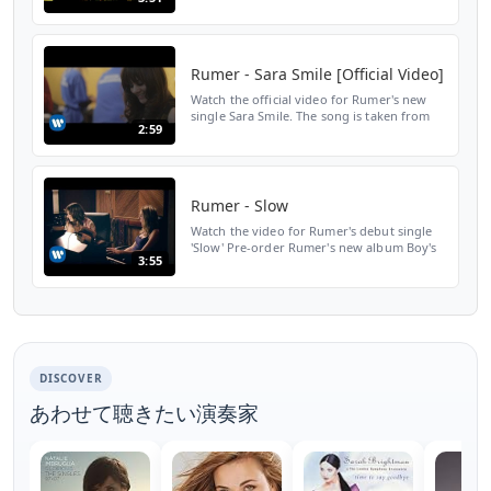
2015 iTunes:
http://smarturl.it/intocolour.digital Amazon:
http://smarturl.it/intocolour.cd Offic...
Rumer - Sara Smile [Official Video]
Watch the official video for Rumer's new
single Sara Smile. The song is taken from
2:59
her new album Boys Don't Cry out now in
the UK. Buy Boys Don't Cry here:
http://bit.ly/Kx1cUi ...
Rumer - Slow
Watch the video for Rumer's debut single
'Slow' Pre-order Rumer's new album Boy's
3:55
Don't Cry here: http://bit.ly/ycrVIz Get a
free download of 'Welcome Back' by
signing up to Rum...
DISCOVER
あわせて聴きたい演奏家