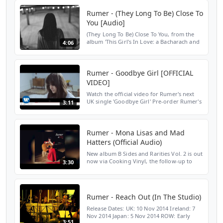
Store: http://smarturl.it/...
Rumer - (They Long To Be) Close To
You [Audio]
(They Long To Be) Close To You, from the
album 'This Girl's In Love: a Bacharach and
4:06
David Songbook'. Amazon:
https://ewr.ec/thisgirlsinlovecd iTunes:
https://ewr.ec/thisgirlsin...
Rumer - Goodbye Girl [OFFICIAL
VIDEO]
Watch the official video for Rumer's next
UK single 'Goodbye Girl' Pre-order Rumer's
3:11
new album Boy's Don't Cry here:
http://bit.ly/ycrVIz Get a free download of
'Welcome Back' b...
Rumer - Mona Lisas and Mad
Hatters (Official Audio)
New album B Sides and Rarities Vol. 2 is out
now via Cooking Vinyl, the follow-up to
3:30
2015’s B Sides and Rarities Vol. 1. Available
now on digital, CD, vinyl, limited edition
ora...
Rumer - Reach Out (In The Studio)
Release Dates: UK: 10 Nov 2014 Ireland: 7
Nov 2014 Japan: 5 Nov 2014 ROW: Early
3:51