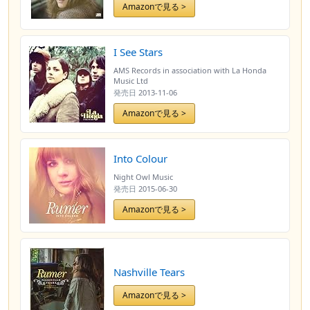
Amazonで見る >
I See Stars
AMS Records in association with La Honda
Music Ltd
発売日
2013-11-06
Amazonで見る >
Into Colour
Night Owl Music
発売日
2015-06-30
Amazonで見る >
Nashville Tears
Amazonで見る >