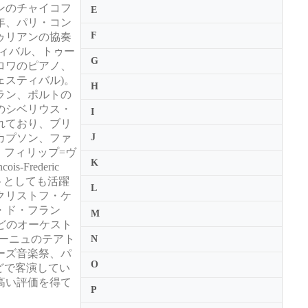
ンのチャイコフ
E
年、パリ・コン
F
ゥリアンの協奏
ィバル、トゥー
G
ロワのピアノ、
スティバル)。
H
ラン、ポルトの
のシベリウス・
I
れており、ブリ
カプソン、ファ
J
ーク・フィリップ=ヴ
K
s-Frederic
ソリストとしても活躍
L
クリストフ・ケ
・ド・フラン
M
どのオーケスト
エーニュのテアト
N
ーズ音楽祭、パ
O
rt」などで客演してい
高い評価を得て
P