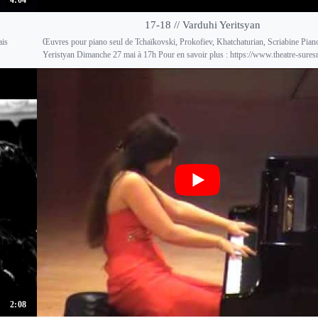
17-18 // Varduhi Yeritsyan
ais
Œuvres pour piano seul de Tchaïkovski, Prokofiev, Khatchaturian, Scriabine Pian
Yeristyan Dimanche 27 mai à 17h Pour en savoir plus : https://www.theatre-suresn
2:08