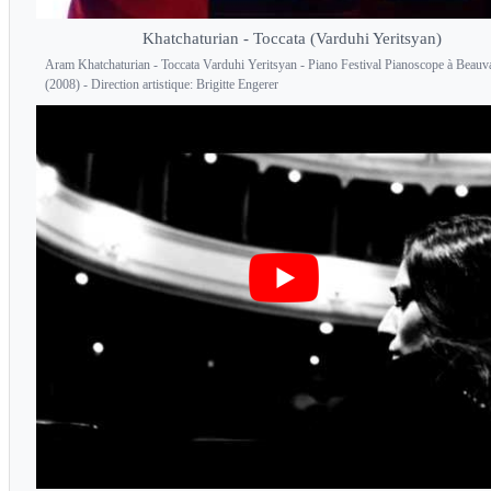
Khatchaturian - Toccata (Varduhi Yeritsyan)
Aram Khatchaturian - Toccata Varduhi Yeritsyan - Piano Festival Pianoscope à Beauv
(2008) - Direction artistique: Brigitte Engerer