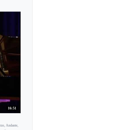
16:51
rzo, Andante,