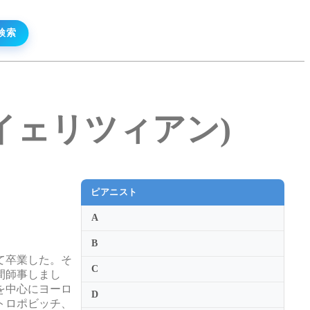
ゥイ・イェリツィアン)
ピアニスト
A
B
て卒業した。そ
C
間師事しまし
を中心にヨーロ
D
トロポビッチ、