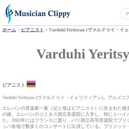
ホーム
>
ピアニスト
>
Varduhi Yeritsyan (ヴァルドゥイ・
Varduhi Y
ピアニスト
Varduhi Yeritsyan (ヴァルドゥイ・イェリツィアン)。ア
エレバンの音楽家一家（父と母はピアニスト）に生まれた彼
の後、エレバンのコミタス国立音楽院に入学し、特にミハイ
た。2002年にはフランスに渡り、パリ国立高等音楽院でブ
ッパ各地で数多くのコンサートに出演している。ブリジット