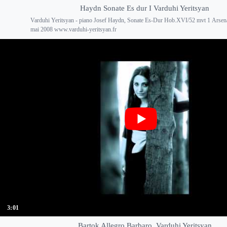
Haydn Sonate Es dur I Varduhi Yeritsyan
Varduhi Yeritsyan - piano Josef Haydn, Sonate Es-Dur Hob.XVI/52 mvt 1 Arsena
mai 2008 www.varduhi-yeritsyan.fr
3:01
Bartok Allegro Barbaro, Varduhi Yeritsyan