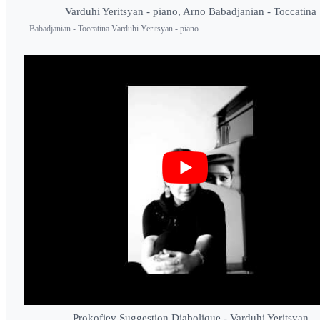
Varduhi Yeritsyan - piano, Arno Babadjanian - Toccatina
Babadjanian - Toccatina Varduhi Yeritsyan - piano
Prokofiev Suggestion Diabolique - Varduhi Yeritsyan