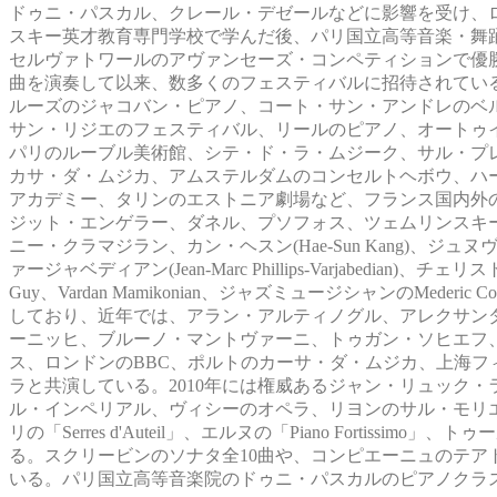
ドゥニ・パスカル、クレール・デゼールなどに影響を受け、
スキー英才教育専門学校で学んだ後、パリ国立高等音楽・舞踊
セルヴァトワールのアヴァンセーズ・コンペティションで優
曲を演奏して以来、数多くのフェスティバルに招待されてい
ルーズのジャコバン・ピアノ、コート・サン・アンドレのベ
サン・リジエのフェスティバル、リールのピアノ、オートゥ
パリのルーブル美術館、シテ・ド・ラ・ムジーク、サル・プ
カサ・ダ・ムジカ、アムステルダムのコンセルトヘボウ、ハ
アカデミー、タリンのエストニア劇場など、フランス国内外
ジット・エンゲラー、ダネル、プソフォス、ツェムリンスキ
ニー・クラマジラン、カン・ヘスン(Hae-Sun Kang)、ジュヌヴィ
ァージャベディアン(Jean-Marc Phillips-Varjabedian)、チェリス
Guy、Vardan Mamikonian、ジャズミュージシャンのMederic 
しており、近年では、アラン・アルティノグル、アレクサン
ーニッヒ、ブルーノ・マントヴァーニ、トゥガン・ソヒエフ
ス、ロンドンのBBC、ポルトのカーサ・ダ・ムジカ、上海
ラと共演している。2010年には権威あるジャン・リュック・ラ
ル・インペリアル、ヴィシーのオペラ、リヨンのサル・モリ
リの「Serres d'Auteil」、エルヌの「Piano Fortissimo」、ト
る。スクリービンのソナタ全10曲や、コンピエーニュのテ
いる。パリ国立高等音楽院のドゥニ・パスカルのピアノクラ