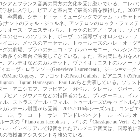
ロシアとフランス音楽の両方の文化を受け継いでいる。エレバ
学校に入学し、ピアノと室内楽で最高の賞を獲得した。2007
勝。卒業後、シテ・ド・ラ・ミュージックでアラム・ハチャト
る(ナントのフォル・ジュルネ、アンテロンのロック・フェステ
ルリオーズ・フェスティバル、トゥケのピアノ・フォリ、ヴァ
イユのセールのソリスト、ボーヴェの国際ヴィオロンセル・フェ
レイエル、メッスのアーセナル、トゥールーズのハレ・オ・グ
ーグの劇場、プラハのチェコ・フィルハーモニー、ヘルシンキ
の数多くの舞台で演奏してきている。また、室内楽にも力を入
ー、アルデオなどのカルテット、ヴァイオリニストのルノー・
エーヴ・ロランソー(Genevieve Laurenceau)、ジーン=マ
トのMarc Coppey、ファゴットのPascal Gallois、ピアニストのFrancoi
Collignon、Tigran Hamasyan、Paul Layらと共演している。
ダー・アニシモフ、ファビアン・ガベル、クレール・ジボー、
、ザヒア・ジウアニなどの指揮者のもと、ブルターニュ、イル
フィル、ストラスブール・フィル、トゥールーズのキャピトルな
ガルデール財団から受賞。2015-2016年シーズンは、コンピ
エール、ラ・コート・サン・アンドレのヘクトール・ベルリオ
ゥールーズの「Piano aux Jacobins」、パリの「Classique au Ve
アトル・インペリアルで録音されたアルメニア音楽は、国際的に
スの教授兼アシスタントを務めている。