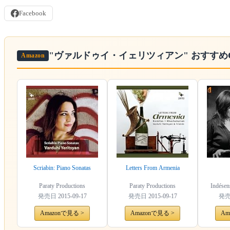
Facebook
"ヴァルドゥイ・イェリツィアン"
おすすめ
Amazon
Scriabin: Piano Sonatas
Letters From Armenia
Paraty Productions
Paraty Productions
Indésen
発売日
2015-09-17
発売日
2015-09-17
発
Amazonで見る >
Amazonで見る >
Am