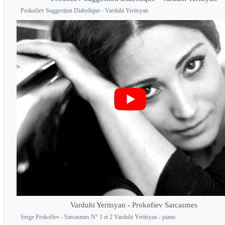
Prokofiev Suggestion Diabolique - Varduhi Yeritsyan
Varduhi Yeritsyan - Prokofiev Sarcasmes
Serge Prokofiev - Sarcasmes N° 1 et 2 Varduhi Yeritsyan - piano