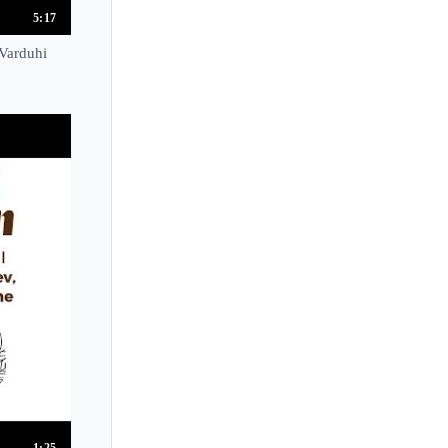
Vikingur Olafsson
5:17
Viktor Derevianko
 Varduhi
Viktor Soos
Viktoria Postnikova
Vincent Larderet
Vincenzo Maltempo
Violetta Egorova
Violetta Fialko
Violina Petrychenko
Virginia Eskin
Vitaly Margulis
Vitaly Pisarenko
Viviana Lasaracina
Vlada Vassilieva
Vladimir Ashkenazy
1:25