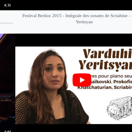
4:31
Festival Berlioz 2015 - Intégrale des sonates de Scriabine -
Yeritsyan
----------
4:04