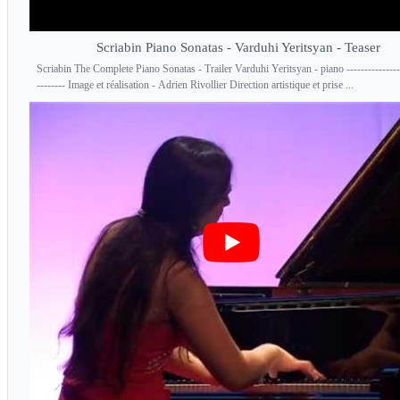
Scriabin Piano Sonatas - Varduhi Yeritsyan - Teaser
Scriabin The Complete Piano Sonatas - Trailer Varduhi Yeritsyan - piano ----------------
-------- Image et réalisation - Adrien Rivollier Direction artistique et prise ...