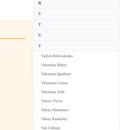
R
S
T
U
V
Vadym Kholodenko
Valentina Babor
Valentina Igoshina
Valentina Lisitsa
Valentina Toth
Valerie Tryon
Valery Afanassiev
Valery Kastelsky
Van Cliburn