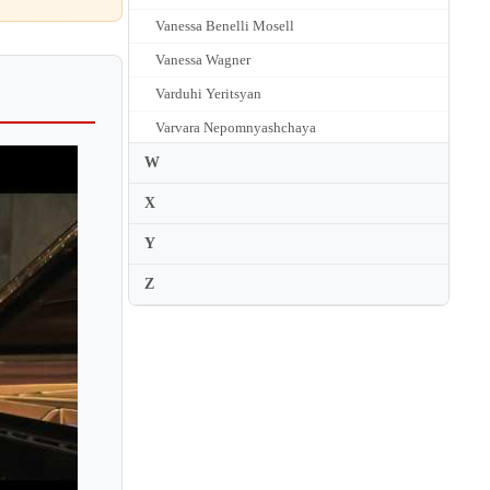
Vanessa Benelli Mosell
Vanessa Wagner
Varduhi Yeritsyan
Varvara Nepomnyashchaya
Varvara Tarasova
W
Vassilis Varvaresos
X
Vassily Primakov
Y
Ventsislav Yankov
Z
Vera Gornostayeva
Vera Tsybakov
Veronika Bohmova
Veronika Shoot
Veronique Bonnecaze
Victor Merzhanov