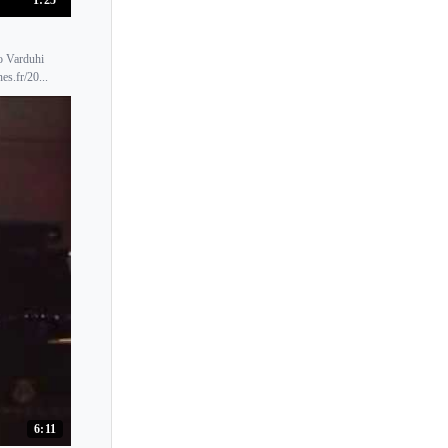
Vladimir Bunin
Vladimir Feltsman
o Varduhi
es.fr/20...
Vladimir Horowitz
Vladimir Krainev
Vladimir Krpan
Vladimir Nielsen
Vladimir Ovchinnikov
Vladimir Sokoloff
Vladimir Stoupel
Vladimir Tropp
Vladimir Viardo
Vladimir Yampolsky
Vlado Perlemuter
6:11
Volker Banfield