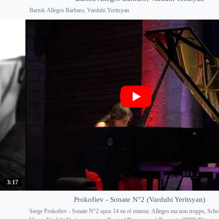
Bartok Allegro Barbaro, Varduhi Yeritsyan
3:17
Prokofiev - Sonate N°2 (Varduhi Yeritsyan)
Serge Prokofiev - Sonate N°2 opus 14 en ré mineur. Allegro ma non troppo, Sche