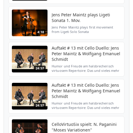
Swiss-American Composer Ernest Bloch
(1880-1959): "Landscapes". Bloch is primarily
known as composer of...
Jens Peter Maintz plays Ligeti
Sonata 1. Mov.
Jens Peter Maintz plays first movement
from Ligeti Solo Sonata
4:18
Auftakt # 13 mit Cello Duello: Jens
Peter Maintz & Wolfgang Emanuel
Schmidt
Humor und Freude am halsbrecherisch
24:57
virtuosem Repertoire: Das und vieles mehr
zeichnet Cello Duello aus. Die Cellisten Jens
Peter Maintz und Wolfgang Emanuel
Schmidt haben vor g...
Auftakt # 13 mit Cello Duello: Jens
Peter Maintz & Wolfgang Emanuel
Schmidt
Humor und Freude am halsbrecherisch
24:57
virtuosem Repertoire: Das und vieles mehr
zeichnet Cello Duello aus. Die Cellisten Jens
Peter Maintz und Wolfgang Emanuel
Schmidt haben vor g...
CelloVirtuoSix spielt: N. Paganini
"Moses Variationen"