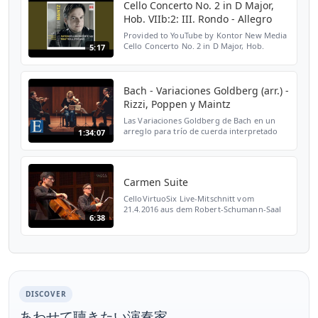
Cello Concerto No. 2 in D Major,
Hob. VIIb:2: III. Rondo - Allegro
Provided to YouTube by Kontor New Media
Cello Concerto No. 2 in D Major, Hob.
5:17
VIIb:2: III. Rondo - Allegro · Jens Peter
Maintz, Deutsche Kammerphilharmonie
Bremen & Thomas Klug ...
Bach - Variaciones Goldberg (arr.) -
Rizzi, Poppen y Maintz
Las Variaciones Goldberg de Bach en un
arreglo para trío de cuerda interpretado
1:34:07
por Marco Rizzi (violín), Diemut Poppen
(viola) y Jens Peter Maintz (violonchelo),
profesores de ...
Carmen Suite
CelloVirtuoSix Live-Mitschnitt vom
21.4.2016 aus dem Robert-Schumann-Saal
6:38
Düsseldorf Cello-Gipfel mit Claudio
Bohórquez, Jens Peter Maintz, Wolfgang
Emanuel Schmidt, Nikolaus Tr...
DISCOVER
あわせて聴きたい演奏家