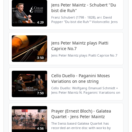
Jens Peter Maintz - Schubert "Du
bist die Ruh"
Franz Schubert (1798 - 1828), arr. David
Popper "Du bist die Ruh'" Violoncello: Jens
4:29
Peter Maintz Piano: Keiko Tamura Live
recording 28.10.2018 in Rutesheim (Cello
Akademie Rute...
Jens Peter Maintz plays Piatti
Caprice No.7
Jens Peter Maintz plays Piatti Caprice No.7
3:50
Cello Duello - Paganini Moses
Variations on one string
Cello Duello: Wolfgang Emanuel Schmidt +
Jens Peter Maintz N. Paganini: Variations on
7:50
one string on a Theme by Rossini ("Moses")
Live recording 31.10.2017 in Rutesheim
(Cello Ak...
Prayer (Ernest Bloch) - Galatea
Quartet - Jens Peter Maintz
The Swiss based Galatea Quartet has
recorded an entire disc with works by
4:56