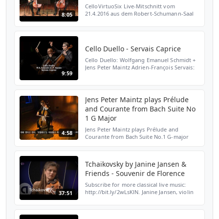
CelloVirtuoSix Live-Mitschnitt vom
21.4.2016 aus dem Robert-Schumann-Saal
8:05
Düsseldorf Cello-Gipfel mit Claudio
Bohórquez, Jens Peter Maintz, Wolfgang
Emanuel Schmidt, Nikolaus Tr...
Cello Duello - Servais Caprice
Cello Duello: Wolfgang Emanuel Schmidt +
Jens Peter Maintz Adrien-François Servais:
9:59
Caprice sur des motifs de l’opéra „Le Comte
Ory“, op. 3 Live recording 31.10.2017 in
Ruteshei...
Jens Peter Maintz plays Prélude
and Courante from Bach Suite No
1 G Major
Jens Peter Maintz plays Prélude and
4:58
Courante from Bach Suite No.1 G-major
BWV 1007
Tchaikovsky by Janine Jansen &
Friends - Souvenir de Florence
Subscribe for more classical live music:
http://bit.ly/2wLsKlN. Janine Jansen, violin
37:51
Vilde Frang, violin Lawrence Power, alt
violin Julian Rachlin, alt violin Nicolas
Altstaedt...