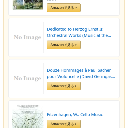
Amazonで見る >
Dedicated to Herzog Ernst II:
Orchestral Works (Music at the
court of Gotha)
Amazonで見る >
Douze Hommages à Paul Sacher
pour Violoncelle (David Geringas
and his Lübeck Cello Class)
Amazonで見る >
Fitzenhagen, W.: Cello Music
Amazonで見る >