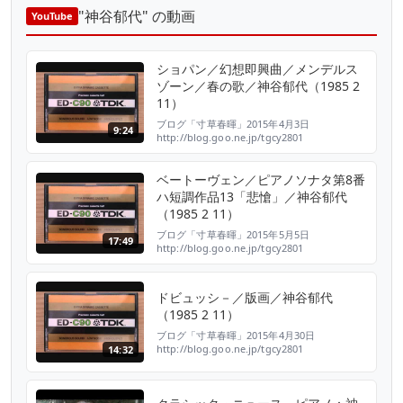
"神谷郁代" の動画
YouTube
ショパン／幻想即興曲／メンデルス
ゾーン／春の歌／神谷郁代（1985 2
11）
ブログ「寸草春暉」2015年4月3日
9:24
http://blog.goo.ne.jp/tgcy2801
ベートーヴェン／ピアノソナタ第8番
ハ短調作品13「悲愴」／神谷郁代
（1985 2 11）
ブログ「寸草春暉」2015年5月5日
17:49
http://blog.goo.ne.jp/tgcy2801
ドビュッシ－／版画／神谷郁代
（1985 2 11）
ブログ「寸草春暉」2015年4月30日
http://blog.goo.ne.jp/tgcy2801
14:32