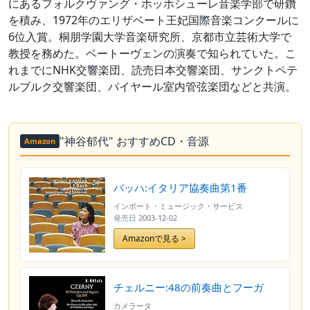
にあるフォルクヴァング・ホッホシューレ音楽学部で研鑽
を積み、1972年のエリザベート王妃国際音楽コンクールに
6位入賞。桐朋学園大学音楽研究所、京都市立芸術大学で
教授を務めた。ベートーヴェンの演奏で知られていた。こ
れまでにNHK交響楽団、読売日本交響楽団、サンクトペテ
ルブルク交響楽団、パイヤール室内管弦楽団などと共演。
"神谷郁代" おすすめCD・音源
Amazon
バッハ:イタリア協奏曲第1番
インポート・ミュージック・サービス
発売日
2003-12-02
Amazonで見る >
チェルニー:48の前奏曲とフーガ
カメラータ