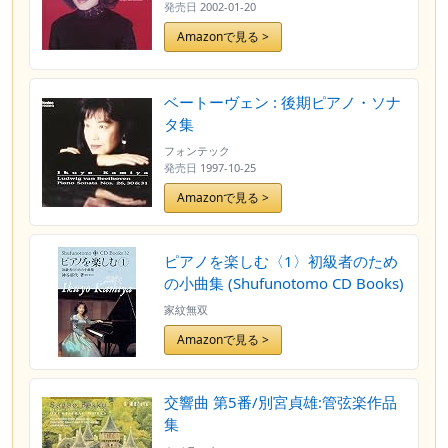
発売日
2002-01-20
Amazonで見る >
ベートーヴェン : 後期ピアノ・ソナ
タ集
フォンテック
発売日
1997-10-25
Amazonで見る >
ピアノを楽しむ〈1〉初級者のため
の小曲集 (Shufunotomo CD Books)
家紋無双
Amazonで見る >
交響曲 第5番/別宮貞雄:管弦楽作品
集