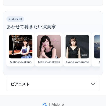
DISCOVER
あわせて聴きたい演奏家
Mahoko Nakano
Makiko Asakawa
Akane Yamamoto
Aki K
ピアニスト
PC
| Mobile