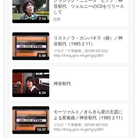
クラシック・ニュース ピアノ：神
谷郁代 ツェルニーのCDをリリース
して
7:14
説明
リスト／ラ・カンパネラ（鐘）／神
谷郁代（1985 2 11）
ブログ「寸草春暉」2015年5月12日
http://blog.goo.ne.jp/tgcy2801
5:49
神谷郁代
8:24
モーツァルト／きらきら星の主題に
よる変奏曲／神谷郁代（1985 2 11）
ブログ「寸草春暉」2015年4月10日
http://blog.goo.ne.jp/tgcy2801
13:37