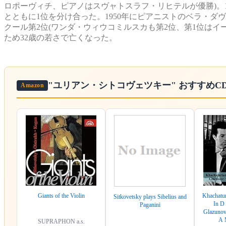
ロポーヴィチ、ピアノはスヴャトスラフ・リヒテルが優勝)。
とともに1位を分け合った。1950年にピアニストのベラ・ダ
クール第2位(ワンダ・ウィウコミルスカも第2位、第1位はイ
ため32歳の若さで亡くなった。
"ユリアン・シトコヴェツキー"
おすすめC
Amazon
Giants of the Violin
Khachatur
Sitkovetsky plays Sibelius and
In D 
Paganini
Glazunov:
A 
SUPRAPHON a.s.