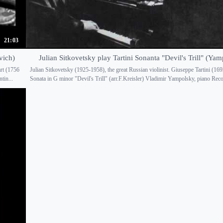
21:03
vich)
Julian Sitkovetsky play Tartini Sonanta "Devil's Trill" (Ya
rt (1756
Julian Sitkovetsky (1925-1958), the great Russian violinist. Giuseppe Tartini (16
tin...
Sonata in G minor "Devil's Trill" (arr.F.Kreisler) Vladimir Yampolsky, piano Recor