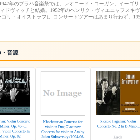
1947年のプラハ音楽祭では、レオニード・コーガン、イーゴ
ヴィドヴィッチと結婚。1952年のヘンリク・ヴィエニャフスキ
ーゴリ・オイストラフ)。コンサートツアーはあまり行わず、19
D・音源
ian: Violin Concerto
Niccolò Paganini: Violin
Khachaturian Concerto for
Minor, Op. 46 -
Concerto No. 2 In B Minor,
violin in Dm; Glazunov:
 Violin Concerto In
Op. 7 / Aram Khachaturian:
Concerto for violin in Am by
Minor, Op. 82
Violin Concerto In D Minor,
Julian Sitkovetsky (1994-06-
Zeroh