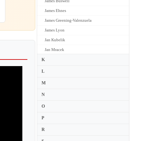
James Buswell
James Ehnes
James Greening-Valenzuela
James Lyon
Jan Kubelik
Jan Mracek
Jan Stigmer
K
Jana Vlachova
L
Jane Hunt
M
Jane Peters
N
Janine Andrade
O
Janine Jansen
P
Janusz Wawrowski
Jascha Brodsky
R
Jascha Heifetz