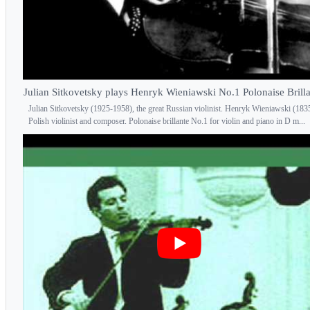
Julian Sitkovetsky plays Henryk Wieniawski No.1 Polonaise Brilla
Julian Sitkovetsky (1925-1958), the great Russian violinist. Henryk Wieniawski (183
Polish violinist and composer. Polonaise brillante No.1 for violin and piano in D m...