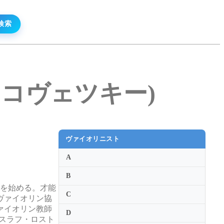
・シトコヴェツキー)
ヴァイオリニスト
A
。
B
ンを始める。才能
C
ヴァイオリン協
ァイオリン教師
D
ィスラフ・ロスト