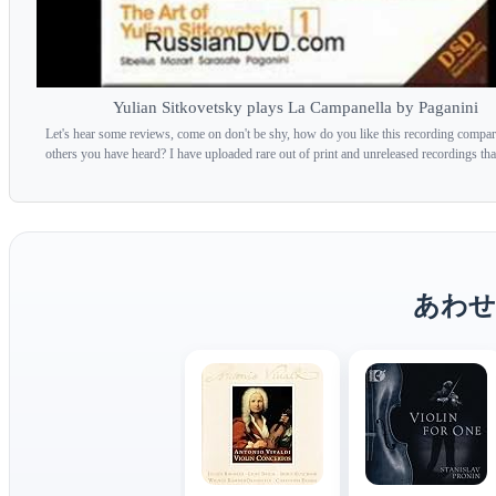
Yulian Sitkovetsky plays La Campanella by Paganini
Let's hear some reviews, come on don't be shy, how do you like this recording compar
others you have heard? I have uploaded rare out of print and unreleased recordings that
あわせ