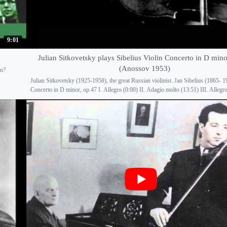
9:01
Julian Sitkovetsky plays Sibelius Violin Concerto in D mino
(Anossov 1953)
wn?
Julian Sitkovetsky (1925-1958), the great Russian violinist. Jan Sibelius (1865- 1
Concerto in D minor, op.47 I. Allegro (0:00) II. Adagio molto (13:51) III. Allegro 