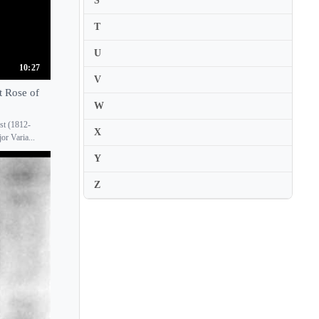
S
Jason DePue
T
Jasper Wood
U
Jassen Todorov
10:27
V
Jay Zhong
t Rose of
Jean-Jacques Kantorow
W
Jean-Luc Ponty
st (1812-
X
r Varia...
Jean-Marc Phillips-Varjabedian
Y
Jean-Pierre Wallez
Z
Jean Champeil
Jean Ter Merguerian
Jeanette Pitkevica
Jeanne Lamon
Jela Spitkova
Jelly D'Aranyi