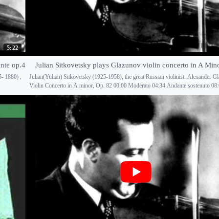
5:22
nte op.4
Julian Sitkovetsky plays Glazunov violin concerto in A Min
5- 1880) ,
Julian(Yulian) Sitkovetsky (1925-1958), the great Russian violinist. Alexander 
Violin Concerto in A minor, Op. 82 00:00 Moderato 04:34 Andante sostenuto 08:0