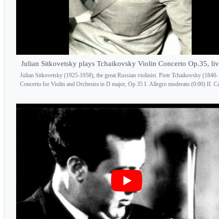
Julian Sitkovetsky plays Tchaikovsky Violin Concerto Op.35, li
Julian Sitkovetsky (1925-1958), the great Russian violinist. Piotr Tchaikovsky (1840
Concerto for Violin and Orchestra in D major, Op.35 I. Allegro moderato (0:00) II. Ca