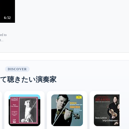
6:52
ed to
...
DISCOVER
て聴きたい演奏家