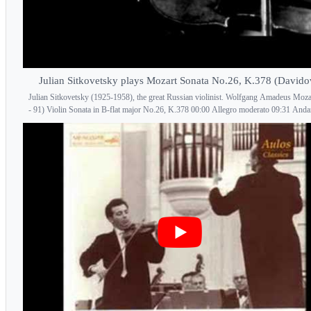
Julian Sitkovetsky plays Mozart Sonata No.26, K.378 (Davido
Julian Sitkovetsky (1925-1958), the great Russian violinist. Wolfgang Amadeus Moza
- 91) Violin Sonata in B-flat major No.26, K.378 00:00 Allegro moderato 09:31 Andan