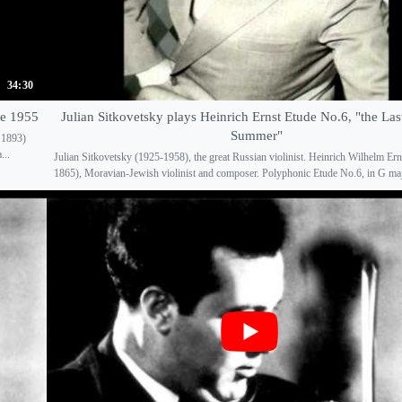
34:30
ve 1955
Julian Sitkovetsky plays Heinrich Ernst Etude No.6, "the Las
Summer"
- 1893)
...
Julian Sitkovetsky (1925-1958), the great Russian violinist. Heinrich Wilhelm Ern
1865), Moravian-Jewish violinist and composer. Polyphonic Etude No.6, in G majo