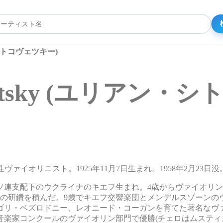
アン・シトコヴェツキー)
tkovetsky (ユリアン
アの男性ヴァイオリニスト。1925年11月7日生まれ。1958年2月23日没
ソ連支配下のウクライナのキエフ生まれ。4歳からヴァイオリ
ンの研鑽を積んだ。9歳でキエフ交響楽団とメンデルスゾーンの
ーゴリ・ベズロドニー、レオニード・コーガンを育てた著名なヴ
手音楽家コンクールのヴァイオリン部門で優勝(チェロはムステ