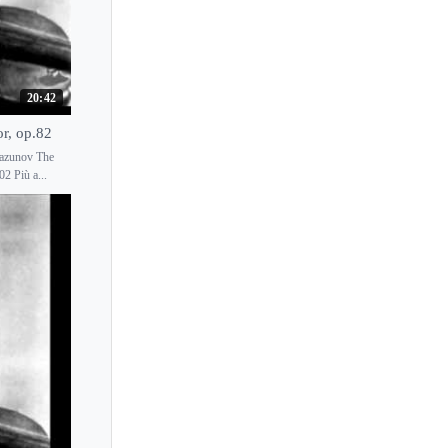
Jennifer Frautschi
Jennifer Koh
Jennifer Pike
20:42
Jennifer Stumm
Jenny Abel
or, op.82
Glazunov The
Jenny O'Connor
2 Più a...
Jenny Oaks Baker
Jeno Hubay
Jerzy Kaplanek
Jesper Gasseling
Jessica Lee
Jessica Linnebach
Jessica Mathaes
Jesus Rodolfo
Ji-Hae Park