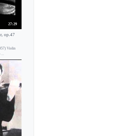
Ji Young Lim
Jiafeng Chen
27:29
Jinjoo Cho
r, op.47
Jiri Vodicka
Jiska Lambrecht
957) Violin
...
Jitka Hosprova
Jiyoon Lee
Jo Nardolillo
Joan Field
Joan Kwuon
Joanna Kaczorowska
Joanna Kamenarska
Joanna Kurkowicz
Joanna Madroszkiewicz