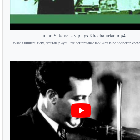
Julian Sitkovetsky plays Khachaturian.mp4
What a brilliant, fiery, accurate player: live performance too: why is he not better kno