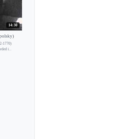
Joanna Wronko
Jochen Brusch
Joel Smirnoff
14:30
Johanna Martzy
mpolsky)
Johanna Novom
92-1770)
ded i...
Johanna Qvamme
Johannes Dickbauer
John Blake, Jr.
John Curro
John Georgiadis
Joji Hattori
Jolanta Stopka
Jonathan Carney
Jonathan Hill
Joo Yeon Sir