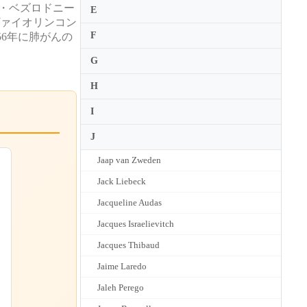
リ・ベズロドニー
E
ヴァイオリンコン
F
56年に肺がんの
G
H
I
J
Jaap van Zweden
Jack Liebeck
Jacqueline Audas
Jacques Israelievitch
Jacques Thibaud
Jaime Laredo
Jaleh Perego