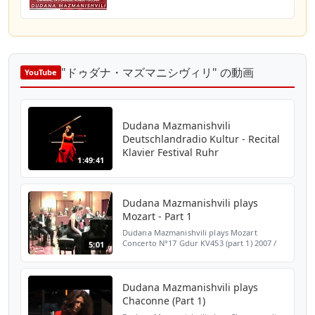
"ドゥダナ・マズマニシヴィリ" の動画
YouTube
Dudana Mazmanishvili
Deutschlandradio Kultur - Recital
Klavier Festival Ruhr
1:49:41
Dudana Mazmanishvili plays
Mozart - Part 1
Dudana Mazmanishvili plays Mozart
Concerto N°17 Gdur KV453 (part 1) 2007 /
5:01
Live recording Part2:
http://de.youtube.com/watch?
v=jBsz23KuDj0
Dudana Mazmanishvili plays
Chaconne (Part 1)