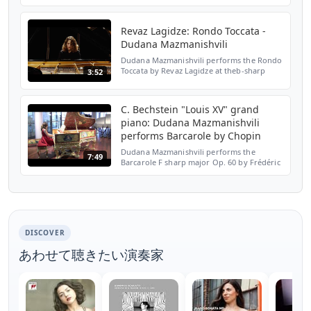
Revaz Lagidze: Rondo Toccata -
Dudana Mazmanishvili
Dudana Mazmanishvili performs the Rondo
Toccata by Revaz Lagidze at theb-sharp
3:52
studio in Berlin. The recording session took
place on February 14th, 2017. Recording
Producer: Phi...
C. Bechstein "Louis XV" grand
piano: Dudana Mazmanishvili
performs Barcarole by Chopin
Dudana Mazmanishvili performs the
7:49
Barcarole F sharp major Op. 60 by Frédéric
Chopin on the golden C. Bechstein "Louis
XV" grand piano. She played live at a press
conference in B...
DISCOVER
あわせて聴きたい演奏家