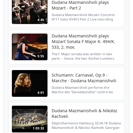
Dudana Mazmanishvili plays
Mozart - Part 2
Dudana Mazmanishvili Mozart Concerto
N°17 Gdur KV453 Part 2 Live recording
4:45
2007 Part1: http://de.youtube.com/watch?
v=oWDQDNrZSuI
Dudana Mazmanishvili plays
Mozart Sonata F Major K. 494/K.
533, 2. mov.
The F Major sonata was written in two
5:55
parts -- hence, the two Köchel numbers.
The Rondeau finale was originally written
as a separate piece as K. 494. A few months
later, the fi...
Schumann: Carnaval, Op.9 -
Marche - Dudana Mazmanishvili
Dudana Mazmanishvili performs the
Marche des "Davidsbündler" contre les
4:01
Philistins from Carnaval, Op.9 by Robert
Schumann at the b-sharp studio in Berlin.
The recording session ...
Dudana Mazmanishvili & Nikoloz
Rachveli
Elbphilharmonie Hamburg 02.04.18 Dudana
Mazmanishvili & Nikoloz Rachveli Georgian
1:03:32
philharmonic orchestra