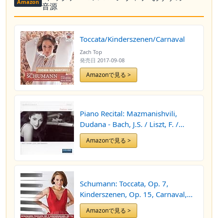
Amazon
音源
Toccata/Kinderszenen/Carnaval
Zach Top
発売日
2017-09-08
Amazonで見る >
Piano Recital: Mazmanishvili,
Dudana - Bach, J.S. / Liszt, F. /
Rachmaninov, S.
Amazonで見る >
Schumann: Toccata, Op. 7,
Kinderszenen, Op. 15, Carnaval,
Op.9 Lagidze: Rondo Toccata
Amazonで見る >