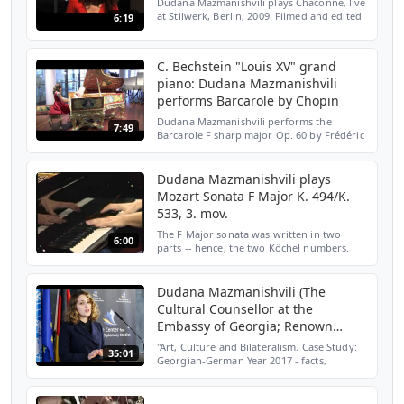
Dudana Mazmanishvili plays Chaconne, live
at Stilwerk, Berlin, 2009. Filmed and edited
6:19
by Steven James Scott -
www.stevenjamesscott.com
C. Bechstein "Louis XV" grand
piano: Dudana Mazmanishvili
performs Barcarole by Chopin
Dudana Mazmanishvili performs the
7:49
Barcarole F sharp major Op. 60 by Frédéric
Chopin on the golden C. Bechstein "Louis
XV" grand piano. She played live at a press
conference in B...
Dudana Mazmanishvili plays
Mozart Sonata F Major K. 494/K.
533, 3. mov.
The F Major sonata was written in two
6:00
parts -- hence, the two Köchel numbers.
The Rondeau finale was originally written
as a separate piece as K. 494. A few months
later, the fi...
Dudana Mazmanishvili (The
Cultural Counsellor at the
Embassy of Georgia; Renown
Pianist)
"Art, Culture and Bilateralism. Case Study:
35:01
Georgian-German Year 2017 - facts,
challenges and prospects” A Keynote
Address by Dudana Mazmanishvili (The
Cultural Counsellor at th...