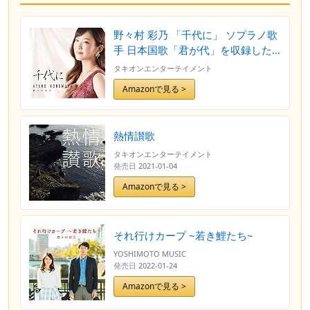
野々村 彩乃 「千代に」 ソプラノ歌
手 日本国歌「君が代」を収録した
全10曲 CDアルバム [CD] 野々村 彩
タキオンエンターテイメント
乃
Amazonで見る >
熱情讃歌
タキオンエンターテイメント
発売日
2021-01-04
Amazonで見る >
それ行けカープ ~若き鯉たち~
YOSHIMOTO MUSIC
発売日
2022-01-24
Amazonで見る >