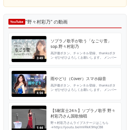
"野々村彩乃" の動画
YouTube
ソプラノ歌手が歌う「なごり雪」
sop.野々村彩乃
高評価ボタン、チャンネル登録、thanksボタ
ン ぜひぜひよろしくお願いします。 メンバー
3:49
シップ登録はこちらから
https://www.youtube.com/channel/UCDppm5ctE
歌 野々村彩乃 大阪音楽大学で声楽を学
ぶ。東京二期会オペラ研修所修了。修了時に優
雨やどり（Cover）スマホ録音
秀賞受賞。ウィーン国立音楽大学夏...
高評価ボタン、チャンネル登録、thanksボタ
ン ぜひぜひよろしくお願いします。 メンバー
4:04
シップ登録はこちらから
https://www.youtube.com/channel/UCDppm5ctE
歌 野々村彩乃 大阪音楽大学で声楽を学
ぶ。東京二期会オペラ研修所修了。修了時に優
【S耐富士24ｈ】ソプラノ歌手 野々
秀賞受賞。ウィーン国立音楽大学夏...
村彩乃さん国歌独唱
野々村彩乃さんライブステージはこちら
→https://youtu.be/mVRkK9HqCB8
1:44