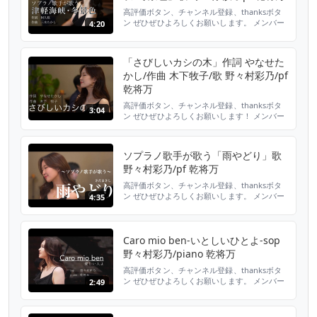
高評価ボタン、チャンネル登録、thanksボタ
ン ぜひぜひよろしくお願いします。 メンバー
4:20
シップ登録はこちらから
https://www.youtube.com/channel/UCDppm5ctE
歌 野々村彩乃 大阪音楽大学で声楽を学
「さびしいカシの木」作詞 やなせた
ぶ。東京二期会オペラ研修所修了。修了時に優
かし/作曲 木下牧子/歌 野々村彩乃/pf
秀賞受賞。ウィーン国立音楽大学夏...
乾将万
高評価ボタン、チャンネル登録、thanksボタ
3:04
ン ぜひぜひよろしくお願いします！ メンバー
シップ登録はこちらから 応援よろしくお願い
します。💐 名前のバッジ表示、野々村が書い
たオリジナル絵文字の使用、本人からのコメン
ソプラノ歌手が歌う「雨やどり」歌
ト返信など特典があり。ご支援いただいた月額
野々村彩乃/pf 乾将万
費用は、スタジオレンタル料や機材の整備・更
新費用を含む、活動運営に必要な諸経費とし
高評価ボタン、チャンネル登録、thanksボタ
て、適切に使...
ン ぜひぜひよろしくお願いします。 メンバー
4:35
シップ登録はこちらから
https://www.youtube.com/channel/UCDppm5ctE
歌 野々村彩乃 大阪音楽大学で声楽を学
ぶ。東京二期会オペラ研修所修了。修了時に優
Caro mio ben-いとしいひとよ-sop
秀賞受賞。ウィーン国立音楽大学夏...
野々村彩乃/piano 乾将万
高評価ボタン、チャンネル登録、thanksボタ
ン ぜひぜひよろしくお願いします。 メンバー
2:49
シップ登録はこちらから
https://www.youtube.com/channel/UCDppm5ctE
歌 野々村彩乃 大阪音楽大学で声楽を学