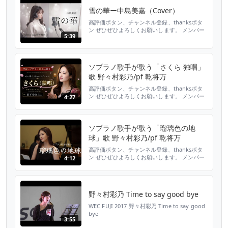
ぶ。東京二期会オペラ研修所修了。修了時に優
雪の華ー中島美嘉（Cover）
秀賞受賞。ウィーン国立音楽大学夏...
高評価ボタン、チャンネル登録、thanksボタ
ン ぜひぜひよろしくお願いします。 メンバー
5:39
シップ登録はこちらから
https://www.youtube.com/channel/UCDppm5ctE
歌 野々村彩乃 大阪音楽大学で声楽を学
ぶ。東京二期会オペラ研修所修了。修了時に優
ソプラノ歌手が歌う「さくら 独唱」
秀賞受賞。ウィーン国立音楽大学夏...
歌 野々村彩乃/pf 乾将万
高評価ボタン、チャンネル登録、thanksボタ
ン ぜひぜひよろしくお願いします。 メンバー
4:27
シップ登録はこちらから
https://www.youtube.com/channel/UCDppm5ctE
歌 野々村彩乃 大阪音楽大学で声楽を学
ぶ。東京二期会オペラ研修所修了。修了時に優
ソプラノ歌手が歌う「瑠璃色の地
秀賞受賞。ウィーン国立音楽大学夏...
球」歌 野々村彩乃/pf 乾将万
高評価ボタン、チャンネル登録、thanksボタ
ン ぜひぜひよろしくお願いします。 メンバー
4:12
シップ登録はこちらから
https://www.youtube.com/channel/UCDppm5ctE
歌 野々村彩乃 大阪音楽大学で声楽を学
ぶ。東京二期会オペラ研修所修了。修了時に優
野々村彩乃 Time to say good bye
秀賞受賞。ウィーン国立音楽大学夏...
WEC FUJI 2017 野々村彩乃 Time to say good
bye
3:55