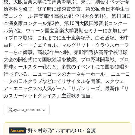
校、大阪音楽大学にて声楽を学ぶ。東京二期会オペラ研修
所本科を修了。修了時に優秀賞受賞。第63回全日本学生音
楽コンクール 声楽部門 高校の部 全国大会第1位、第11回日
本演奏家コンクール第2位、第10回大阪国際音楽コンクー
ル第2位。ウィーン国立音楽大学夏期セミナーに参加しデ
ィプロマ取得。これまでに五十嵐美紀子、白石盾紀、田中
由也、ベー・チェチョル、マルグリット・クラウスホーフ
ァーらに師事。高校3年生の時、第82回選抜高等学校野球
大会の開会式にて国歌独唱を披露。プロ野球開幕戦、プロ
野球オールスター戦など、多数のイベントにて国歌独唱を
行っている。ニューヨークのカーネギーホール 、ニューヨ
ークの日本クラブなどにてリサイタルを開催。スクウェ
ア・エニックスの人気ゲーム「サガシリーズ」最新作『サ
ガスカーレットグレイス』主題歌を担当。
ayano_nonomura
"野々村彩乃" おすすめCD・音源
Amazon