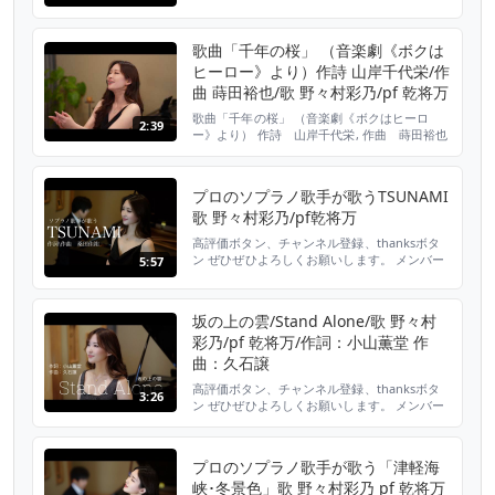
2021/05/21 スーパー耐久シリーズ 2021
Powered by Hankook 第3戦 NAPAC 富士
SUPER TEC 24時間レース 富士スピードウェイ
歌曲「千年の桜」 （音楽劇《ボクは
ヒーロー》より）作詩 山岸千代栄/作
曲 蒔田裕也/歌 野々村彩乃/pf 乾将万
歌曲「千年の桜」 （音楽劇《ボクはヒーロ
2:39
ー》より） 作詩 山岸千代栄, 作曲 蒔田裕也
高評価ボタン、チャンネル登録、thanksボタ
ン ぜひぜひよろしくお願いします。 メンバー
シップ登録はこちらから 応援よろしくお願い
プロのソプラノ歌手が歌うTSUNAMI
します。💐 名前のバッジ表示、野々村が書い
歌 野々村彩乃/pf乾将万
たオリジナル絵文字の使用、本人からのコメン
ト返信など特典があり。ご支援いただいた月額
高評価ボタン、チャンネル登録、thanksボタ
費用は...
ン ぜひぜひよろしくお願いします。 メンバー
5:57
シップ登録はこちらから
https://www.youtube.com/channel/UCDppm5ctE
歌 野々村彩乃 大阪音楽大学で声楽を学
坂の上の雲/Stand Alone/歌 野々村
ぶ。東京二期会オペラ研修所修了。修了時に優
彩乃/pf 乾将万/作詞：小山薫堂 作
秀賞受賞。ウィーン国立音楽大学夏...
曲：久石譲
高評価ボタン、チャンネル登録、thanksボタ
3:26
ン ぜひぜひよろしくお願いします。 メンバー
シップ登録はこちらから
https://www.youtube.com/channel/UCDppm5ctE
歌 野々村彩乃 大阪音楽大学で声楽を学
プロのソプラノ歌手が歌う「津軽海
ぶ。東京二期会オペラ研修所修了。修了時に優
峡･冬景色」歌 野々村彩乃 pf 乾将万
秀賞受賞。ウィーン国立音楽大学夏...