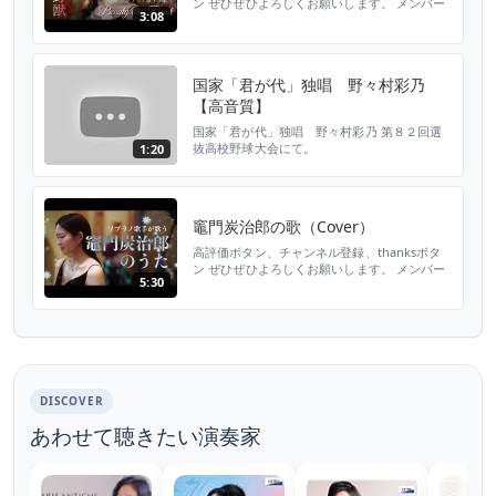
ン ぜひぜひよろしくお願いします。 メンバー
3:08
シップ登録はこちらから
https://www.youtube.com/channel/UCDppm5ctE
歌 野々村彩乃 大阪音楽大学で声楽を学
ぶ。東京二期会オペラ研修所修了。修了時に優
国家「君が代」独唱 野々村彩乃
秀賞受賞。ウィーン国立音楽大学夏...
【高音質】
国家「君が代」独唱 野々村彩乃 第８２回選
抜高校野球大会にて。
1:20
竈門炭治郎の歌（Cover）
高評価ボタン、チャンネル登録、thanksボタ
ン ぜひぜひよろしくお願いします。 メンバー
5:30
シップ登録はこちらから
https://www.youtube.com/channel/UCDppm5ctE
歌 野々村彩乃 大阪音楽大学で声楽を学
ぶ。東京二期会オペラ研修所修了。修了時に優
秀賞受賞。ウィーン国立音楽大学夏...
DISCOVER
あわせて聴きたい演奏家