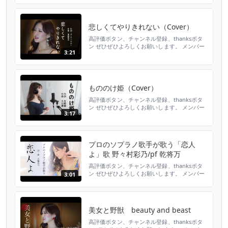
悲しくてやりきれない（Cover）
高評価ボタン、チャンネル登録、thanksボタ
ン ぜひぜひよろしくお願いします。 メンバー
3:21
シップ登録はこちらから
https://www.youtube.com/channel/UCDppm5ctE
歌 野々村彩乃 大阪音楽大学で声楽を学
ぶ。東京二期会オペラ研修所修了。修了時に優
秀賞受賞。ウィーン国立音楽大学夏...
もののけ姫（Cover）
高評価ボタン、チャンネル登録、thanksボタ
ン ぜひぜひよろしくお願いします。 メンバー
3:17
シップ登録はこちらから
https://www.youtube.com/channel/UCDppm5ctE
歌 野々村彩乃 大阪音楽大学で声楽を学
ぶ。東京二期会オペラ研修所修了。修了時に優
プロのソプラノ歌手が歌う「恋人
秀賞受賞。ウィーン国立音楽大学夏...
よ」歌 野々村彩乃/pf 乾将万
高評価ボタン、チャンネル登録、thanksボタ
ン ぜひぜひよろしくお願いします。 メンバー
3:01
シップ登録はこちらから
https://www.youtube.com/channel/UCDppm5ctE
歌 野々村彩乃 大阪音楽大学で声楽を学
ぶ。東京二期会オペラ研修所修了。修了時に優
美女と野獣 beauty and beast
秀賞受賞。ウィーン国立音楽大学夏...
高評価ボタン、チャンネル登録、thanksボタ