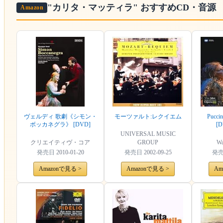
"カリタ・マッティラ"
おすすめCD・音源
Amazon
ヴェルディ 歌劇《シモン・
モーツァルト:レクイエム
Puccin
ボッカネグラ》 [DVD]
[D
UNIVERSAL MUSIC
クリエイティヴ・コア
GROUP
Wa
発売日
2010-01-20
発売日
2002-09-25
発
Amazonで見る >
Amazonで見る >
Am