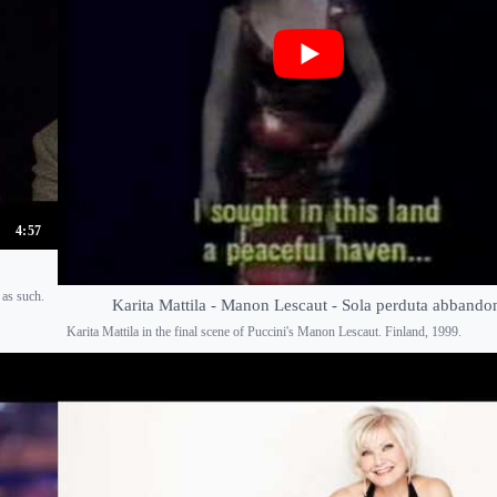
4:57
 as such.
Karita Mattila - Manon Lescaut - Sola perduta abbando
Karita Mattila in the final scene of Puccini's Manon Lescaut. Finland, 1999.