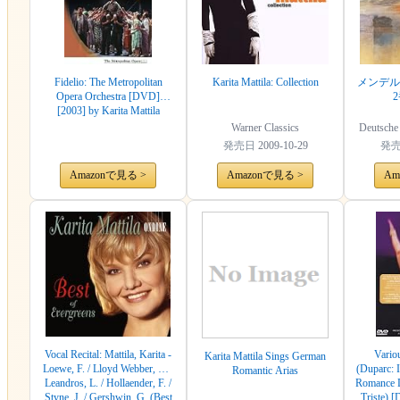
Fidelio: The Metropolitan
Karita Mattila: Collection
メンデル
Opera Orchestra [DVD]
[2003] by Karita Mattila
Warner Classics
Deutsch
発売日
2009-10-29
発
Amazonで見る >
Amazonで見る >
Am
Vocal Recital: Mattila, Karita -
Variou
Karita Mattila Sings German
Loewe, F. / Lloyd Webber, A. /
(Duparc: 
Romantic Arias
Leandros, L. / Hollaender, F. /
Romance 
Styne, J. / Gershwin, G. (Best
Triste) 