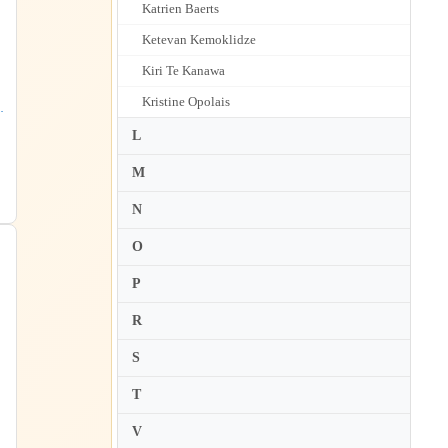
Katrien Baerts
Ketevan Kemoklidze
Kiri Te Kanawa
Kristine Opolais
,
L
M
N
O
P
R
S
T
・
ツ
V