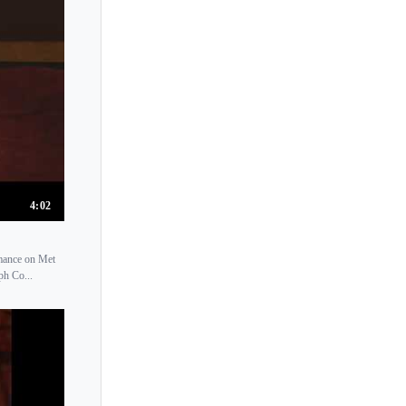
4:02
rmance on Met
ph Co...