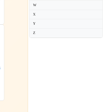
エ
W
X
Y
Z
集