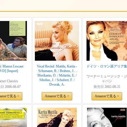
i: Manon Lescaut
Vocal Recital: Mattila, Karita -
ドイツ・ロマン派アリア
VD] [Import]
Schumann, R. / Brahms, J. /
Merikanto, O. / Melartin, E. /
ワーナーミュージック・
Sibelius, J. / Schubert, F. /
rner Classics
ャパン
Dvorak, A.
売日
2008-08-07
発売日
2002-08-21
azonで見る >
Amazonで見る >
Amazonで見る >