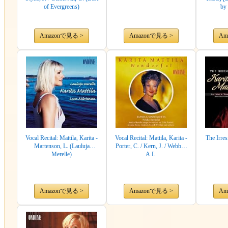
of Evergreens)
by 
Amazonで見る >
Amazonで見る >
Am
Vocal Recital: Mattila, Karita -
Vocal Recital: Mattila, Karita -
The Irres
Martenson, L. (Lauluja
Porter, C. / Kern, J. / Webber,
Merelle)
A.L.
Amazonで見る >
Amazonで見る >
Am