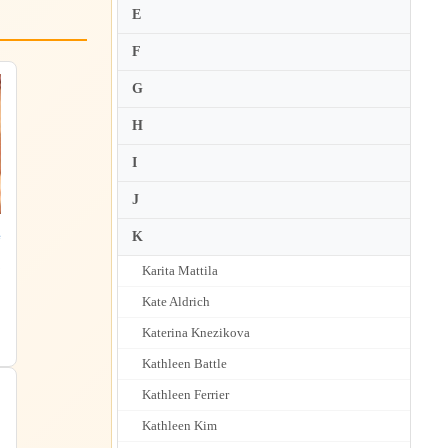
E
F
G
H
I
J
集
K
ジ
Karita Mattila
Kate Aldrich
Katerina Knezikova
Kathleen Battle
Kathleen Ferrier
Kathleen Kim