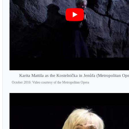
Karita Mattila as the Kostelnička in Jenůfa (Metropolitan Ope
October 2016: Video courtesy of the Metropolitan Opera