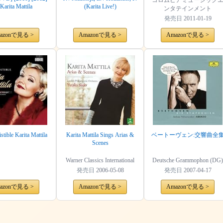
コロムビアミュージック
Karita Mattila
(Karita Live!)
ンタテインメント
発売日
2011-01-19
azonで見る >
Amazonで見る >
Amazonで見る >
istible Karita Mattila
Karita Mattila Sings Arias &
ベートーヴェン:交響曲全
Scenes
Warner Classics International
Deutsche Grammophon (DG)
発売日
2006-05-08
発売日
2007-04-17
azonで見る >
Amazonで見る >
Amazonで見る >