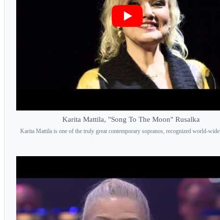
Karita Mattila, "Song To The Moon" Rusalka
Karita Mattila is one of the truly great contemporary sopranos, recognized world-wide