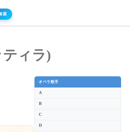
マッティラ)
オペラ歌手
A
B
C
D