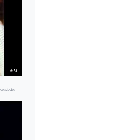
6:51
 conductor