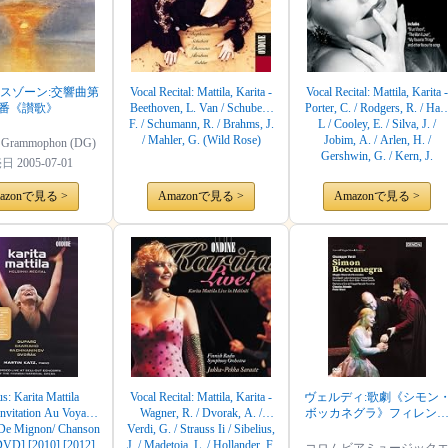
スゾーン:交響曲第
Vocal Recital: Mattila, Karita -
Vocal Recital: Mattila, Karita -
2番《讃歌》
Beethoven, L. Van / Schubert,
Porter, C. / Rodgers, R. / Hart
F. / Schumann, R. / Brahms, J.
L / Cooley, E. / Silva, J. /
/ Mahler, G. (Wild Rose)
Jobim, A. / Arlen, H. /
e Grammophon (DG)
Gershwin, G. / Kern, J.
売日
2005-07-01
azonで見る >
Amazonで見る >
Amazonで見る >
s: Karita Mattila
Vocal Recital: Mattila, Karita -
ヴェルディ:歌劇《シモン
Invitation Au Voyage/
Wagner, R. / Dvorak, A. /
ボッカネグラ》フィレン
De Mignon/ Chanson
Verdi, G. / Strauss Ii / Sibelius,
ェ5月音楽祭2002年 [DVD]
[DVD] [2010] [2012]
J. / Madetoja, L. / Hollander, F.