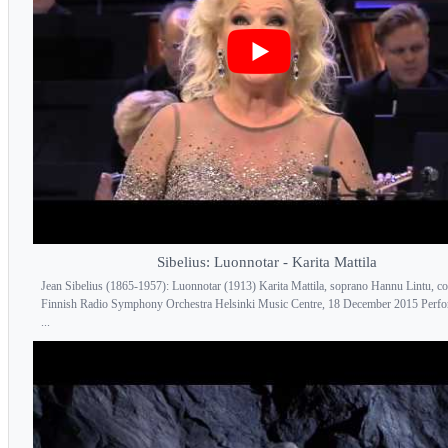
Sibelius: Luonnotar - Karita Mattila
Jean Sibelius (1865-1957): Luonnotar (1913) Karita Mattila, soprano Hannu Lintu, c
Finnish Radio Symphony Orchestra Helsinki Music Centre, 18 December 2015 Perfo
...