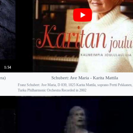
1:54
ra)
Schubert: Ave Maria - Karita Mattila
Franz Schubert: Ave Maria, D 839, 1825 Karita Mattila, soprano Pertti Pekkanen,
Turku Philharmonic Orchestra Recorded in 2002