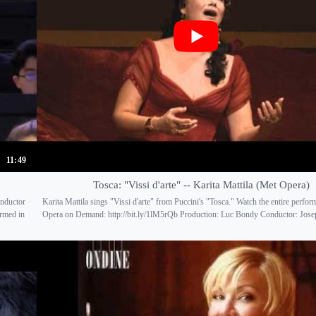
11:49
Tosca: "Vissi d'arte" -- Karita Mattila (Met Opera)
onductor
Karita Mattila sings "Vissi d'arte" from Puccini's "Tosca." Watch the entire perfo
rmed in
Opera on Demand: http://bit.ly/1lM5rQb Production: Luc Bondy Conductor: Jose