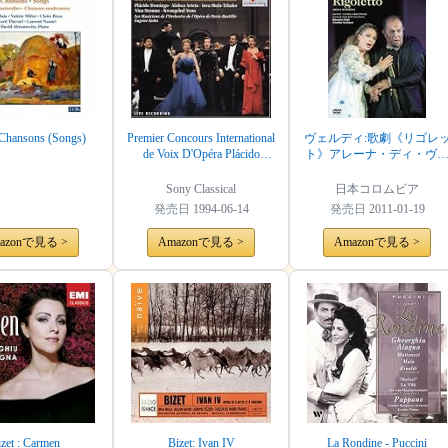
 Chansons (Songs)
Premier Concours International
ヴェルディ:歌劇《リゴレ
de Voix D'Opéra Plácido
ト》アレーナ・ディ・ヴ
Domingo; Paris 1993 / Concert
ローナ2001年 [DVD]
of the Prizewinners
Sony Classical
日本コロムビア
発売日
1994-06-14
発売日
2011-01-19
azonで見る >
Amazonで見る >
Amazonで見る >
zet : Carmen
Bizet: Ivan IV
La Rondine - Puccini