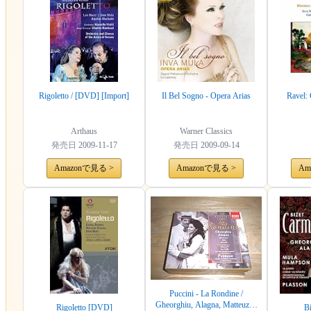
Rigoletto / [DVD] [Import]
Il Bel Sogno - Opera Arias
Ravel:
Arthaus
Warner Classics
発売日
2009-11-17
発売日
2009-09-14
Amazonで見る >
Amazonで見る >
Am
Puccini - La Rondine /
Gheorghiu, Alagna, Matteuzzi,
Rigoletto [DVD]
Bi