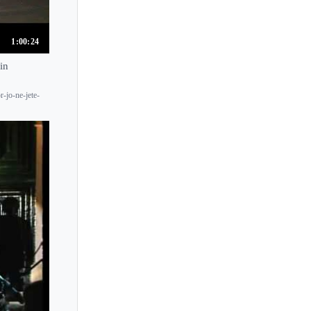
1:00:24
in
-jo-ne-jete-