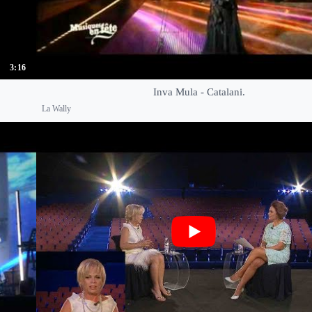
3:16
Inva Mula - Catalani.
La Wally