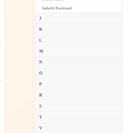
Isabelle Poulenard
J
K
L
ッ
ェ
M
N
O
P
R
S
T
V