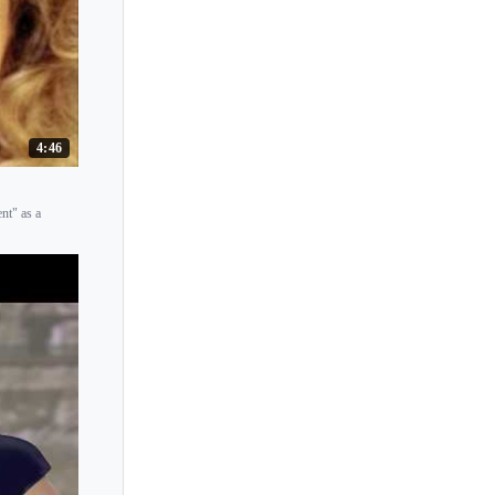
4:46
nt" as a