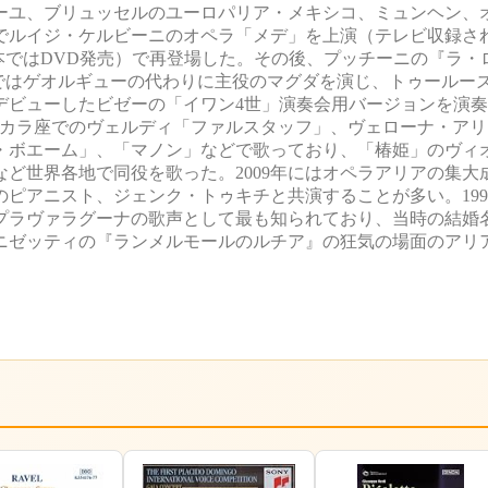
ーユ、ブリュッセルのユーロパリア・メキシコ、ミュンヘン、
でルイジ・ケルビーニのオペラ「メデ」を上演（テレビ収録された
本ではDVD発売）で再登場した。その後、プッチーニの『ラ・
舞台ではゲオルギューの代わりに主役のマグダを演じ、トゥールー
デビューしたビゼーの「イワン4世」演奏会用バージョンを演
、スカラ座でのヴェルディ「ファルスタッフ」、ヴェローナ・ア
・ボエーム」、「マノン」などで歌っており、「椿姫」のヴィ
ど世界各地で同役を歌った。2009年にはオペラアリアの集大
ニア人のピアニスト、ジェンク・トゥキチと共演することが多い。19
プラヴァラグーナの歌声として最も知られており、当時の結婚
ッティの『ランメルモールのルチア』の狂気の場面のアリア「Il 