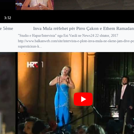
3:52
Le 5ème
Inva Mula rrëfehet për Pirro Çakon e Ethem Ramadan
"Studio e Hapur/Intervista" nga Eni Vasili ne News24 22 shtator, 2017
http://www.balkanweb.com/site/intervista-e-plote-inva-mula-ne-skene-jam-dive-por
supersticioze-k...