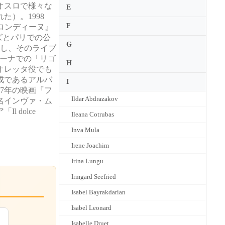
オスロで様々な
E
）。1998
F
ロンディーヌ』
ズとパリでの公
G
奏し、そのライブ
リーナでの「リゴ
H
オレッタ役でも
成であるアルバ
I
97年の映画『フ
Ildar Abdrazakov
名インヴァ・ム
dolce
Ileana Cotrubas
Inva Mula
Irene Joachim
Irina Lungu
Irmgard Seefried
Isabel Bayrakdarian
Isabel Leonard
Isabelle Druet