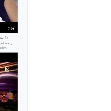
7:00
ta 4)
j në kanto,
zikës...