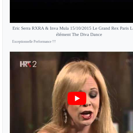
Eric Serra RXRA & Inva Mula 15/10/2015 Le Grand Rex Paris 
élément The Diva Dance
Exceptionnelle Performance !!!