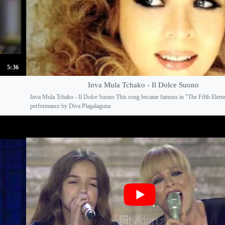
5:36
Inva Mula Tchako - Il Dolce Suono
Inva Mula Tchako - Il Dolce Suono This song became famous in "The Fifth Eleme
performance by Diva Plagalaguna