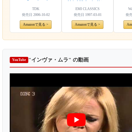
Mula, LSO, London Voices,
Pappano
TDK
EMI CLASSICS
Wa
発売日
2006-10-02
発売日
1997-03-01
発
Amazonで見る >
Amazonで見る >
Am
"インヴァ・ムラ"
の動画
YouTube