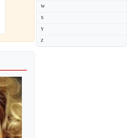
W
X
Y
Z