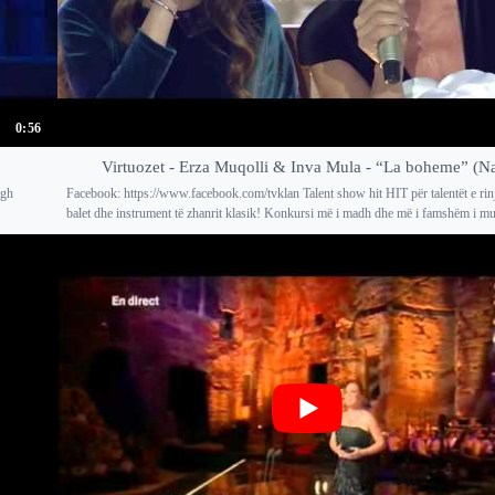
0:56
Virtuozet - Erza Muqolli & Inva Mula - “La boheme” (Na
igh
Facebook: https://www.facebook.com/tvklan Talent show hit HIT për talentët e rin
balet dhe instrument të zhanrit klasik! Konkursi më i madh dhe më i famshëm i mu