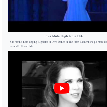
Inva Mula High Note Eb6
She hit this note singing Rigoletto in Diva Dance in The Fifth Element she go more H
around G#6 and A6