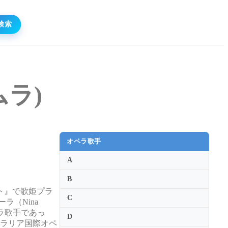
ムラ)
オペラ歌手
A
B
ト』で歌姫プラ
C
ラ（Nina
ラ歌手であっ
D
ペラリア国際オペ