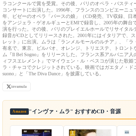
ラコンクールで賞を受賞。その後、パリのオペラ・バスティ
コンサートに出演した。1996年、フランスのコンピエーニュ
年、ビゼーのオペラ「パースの娘」（CD発売、TV収録、日
をアンジェラ・ゲオルギューとEMIで録音し、2005年の
演を行った。その後、パリのプレイエルホールでリサイタル
録音がCDとしてリリースされた。2001年にはイタリアで
レット」に出演。ムラは「ランメルモールのルチア」、「ラ
有名で、東京、ビルバオ、オレンジ、トリエステ、トロントな
ム『Il Bel Sogno』をリリースした。フランス系アルバ
ィフスエレメント』でマイウェン・ル・ベスコが演じた歌姫
ラ・チャコでクレジットされている。映画ではガエタノ・ドニゼ
suono」と「The Diva Dance」を披露している。
invamula
"インヴァ・ムラ"
おすすめCD・音源
Amazon