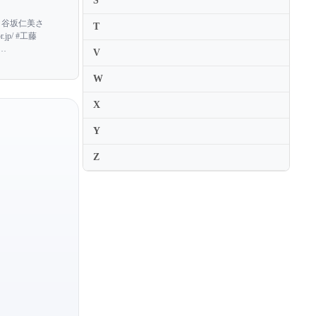
S
Nuria Rial
 谷坂仁美さ
T
jp/ #工藤
V
W
X
Y
Z
Hiromi Omura
Michie Nakamaru
Mutsumi Hatano