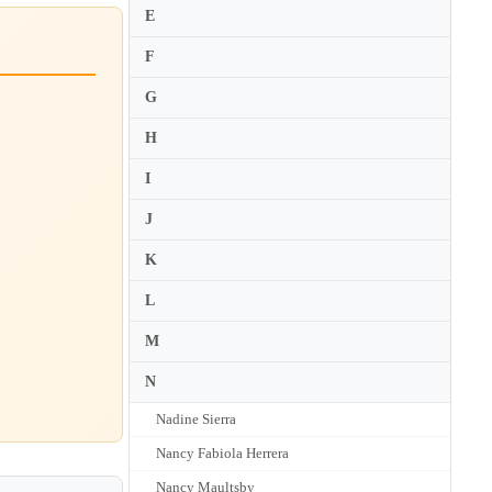
E
F
G
H
I
J
K
L
M
N
Nadine Sierra
Nancy Fabiola Herrera
Nancy Maultsby