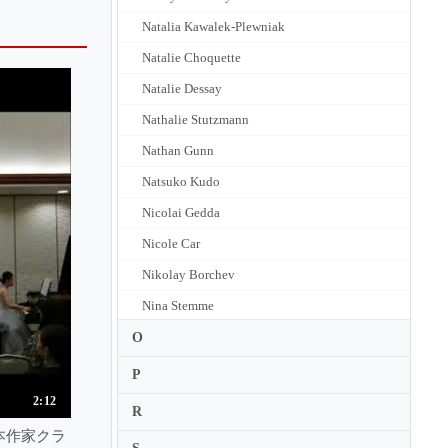
Natalia Kawalek-Plewniak
Natalie Choquette
Natalie Dessay
Nathalie Stutzmann
Nathan Gunn
Natsuko Kudo
Nicolai Gedda
Nicole Car
Nikolay Borchev
Nina Stemme
Nino Machaidze
O
Nora Fischer
P
Norie Suzuki
2:12
R
Noriko Sasaki
人日本作家クラ