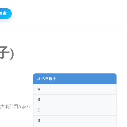
子)
オペラ歌手
A
B
楽部門Age-G
C
D