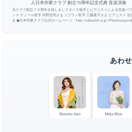
人日本作家クラブ 創立70周年記念式典 音楽演奏
当クラブ創立７０周年を祝しましてオペラ歌手とピアニストによる音楽パ
ンス テノール歌手 河野浩亮さま ソプラノ歌手 工藤夏子さま ピアニスト 
ま ◼︎日本作家クラブ公式ホームページ：https://sakkaclub.or.jp/ #Timetosaygood
#Contepartiro #君と旅立とう #河野浩亮 #工藤夏子 #...
あわせ
Shinobu Sato
Mika Mori