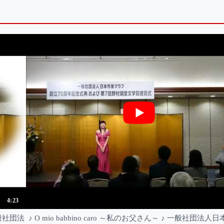
4:23
 一般社団法
♪ O mio babbino caro ～私のお父さん～ ♪ 一般社団法