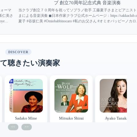
ブ 創立70周年記念式典 音楽演奏
フォーマ
当クラブ創立７０周年を祝ってソプラノ歌手 工藤夏子さまとピアニスト
谷坂仁美さ
まによる音楽演奏 ◼︎日本作家クラブ公式ホームページ：https://sakkaclub.or.
bye
夏子 #谷坂仁美 #Omiobabbinocaro #私のお父さん #オミオバッビーノカロ
#GianniSchicchi #ジャンニスキッキ #如水会館
DISCOVER
て聴きたい演奏家
Sadako Mine
Mitsuko Shirai
Ayako Tanaka
<<
>>