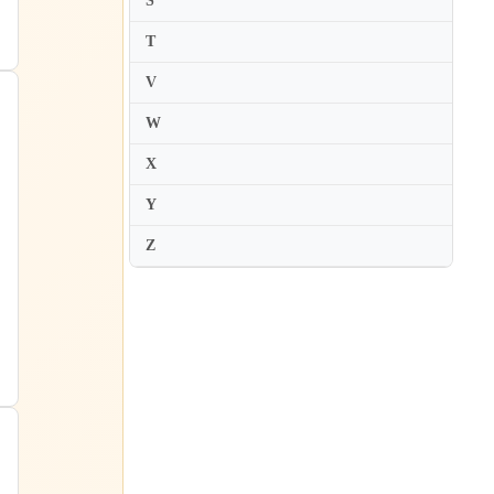
S
Anne Sofie von Otter
T
Anneliese Rothenberger
V
Anu Komsi
W
Arleen Auger
X
Asako Tamura
Astrid Varnay
Y
Ayako Tanaka
Z
Ayano Nonomura