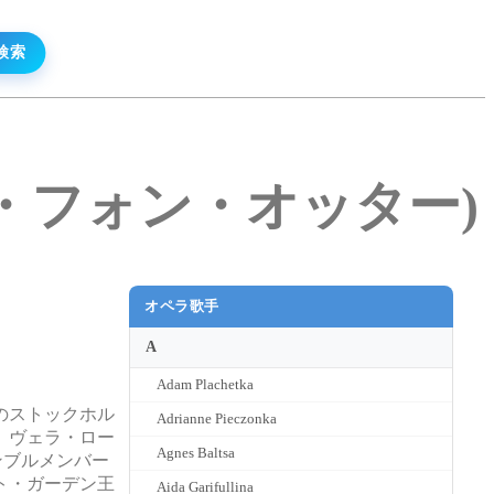
ソフィー・フォン・オッター)
オペラ歌手
A
Adam Plachetka
のストックホル
Adrianne Pieczonka
、ヴェラ・ロー
Agnes Baltsa
ンブルメンバー
ト・ガーデン王
Aida Garifullina