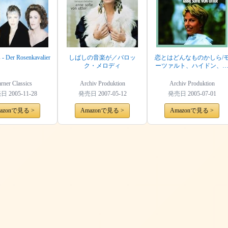
s - Der Rosenkavalier
しばしの音楽が／バロッ
恋とはどんなものかしら/
ク・メロディ
ーツァルト、ハイドン、
ルック:オペラ・アリア集
rner Classics
Archiv Produktion
Archiv Produktion
売日
2005-11-28
発売日
2007-05-12
発売日
2005-07-01
azonで見る >
Amazonで見る >
Amazonで見る >