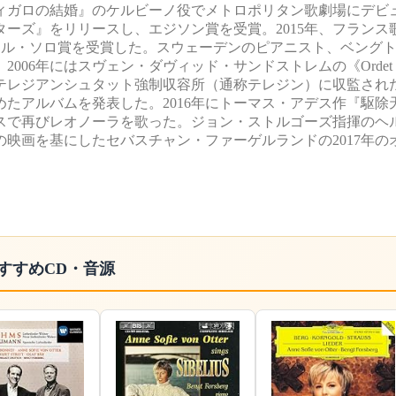
『フィガロの結婚』のケルビーノ役でメトロポリタン歌劇場にデビュ
ーズ』をリリースし、エジソン賞を受賞。2015年、フランス
ヴォーカル・ソロ賞を受賞した。スウェーデンのピアニスト、ベング
にはスヴェン・ダヴィッド・サンドストレムの《Ordet - en 
るテレジアンシュタット強制収容所（通称テレジン）に収監され
たアルバムを発表した。2016年にトーマス・アデス作『駆除
ウスで再びレオノーラを歌った。ジョン・ストルゴーズ指揮のヘ
の映画を基にしたセバスチャン・ファーゲルランドの2017年の
すすめCD・音源