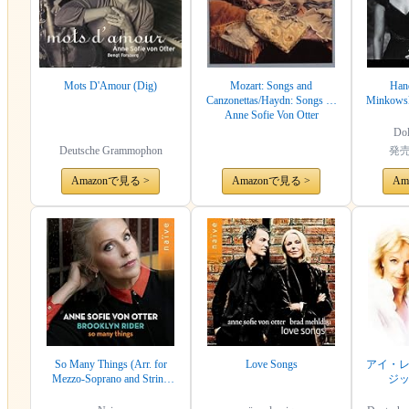
Mots D'Amour (Dig)
Mozart: Songs and
Hand
Canzonettas/Haydn: Songs by
Minkowsk
Anne Sofie Von Otter
Dol
Deutsche Grammophon
発
Amazonで見る >
Amazonで見る >
Am
So Many Things (Arr. for
Love Songs
アイ・
Mezzo-Soprano and String
ジ
Quartet)