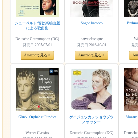
シューベルト:管弦楽編曲版
Sogno barocco
Brahms
による歌曲集
Deutsche Grammophon (DG)
naïve classique
Wa
発売日
2005-07-01
発売日
2016-10-01
発
Amazonで見る >
Amazonで見る >
Am
Gluck: Orphée et Euridice
ゲイジュツカノショウゾウ
Mozart: 
／オッター
Warner Classics
Deutsche Grammophon (DG)
Deutsch