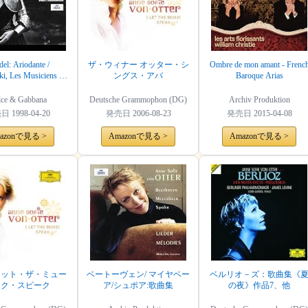
el: Ariodante /
ザ・ウィナー オッター・シ
Ombre de mon amant - Frenc
i, Les Musiciens du
ングス・アバ
Baroque Arias
Louvre
ce & Gabbana
Deutsche Grammophon (DG)
Archiv Produktion
売日
1998-04-20
発売日
2006-08-23
発売日
2015-04-08
azonで見る >
Amazonで見る >
Amazonで見る >
レット・ザ・ミュー
ベートーヴェン/ マイヤベー
ベルリオ－ズ：歌曲集《
ック・スピーク
ア/シュポア:歌曲集
の夜》作品7、他