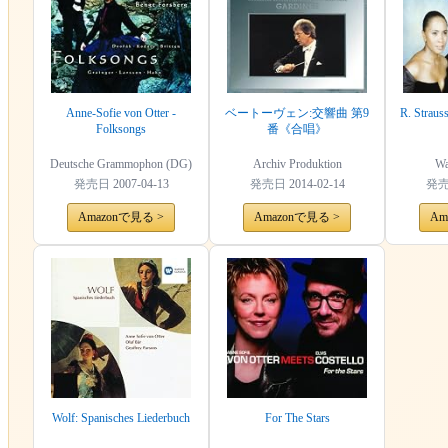
Anne-Sofie von Otter -
ベートーヴェン:交響曲 第9
R. Straus
Folksongs
番《合唱》
Deutsche Grammophon (DG)
Archiv Produktion
Wa
発売日
2007-04-13
発売日
2014-02-14
発
Amazonで見る >
Amazonで見る >
Am
Wolf: Spanisches Liederbuch
For The Stars