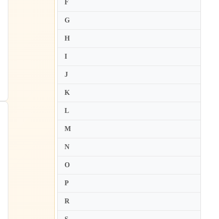
F
Angela Brower
G
Angela Gheorghiu
Angela Meade
H
Angelika Kirchschlager
I
Anita Hartig
J
Anita Rachvelishvili
K
Ann-Helen Moen
L
Anna Caterina Antonacci
Anna Devin
M
Anna Lucia Richter
N
Anna Maria Alberghetti
O
Anna Moffo
P
Anna Netrebko
R
Anna Smirnova
Anne Schwanewilms