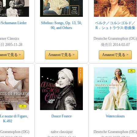
/Schumann Lieder
Sibelius: Songs, Op. 13, 50,
ベルク／コルンゴルド／
90, and Others
R．シュトラウス:歌曲集
rner Classics
Deutsche Grammophon (DG)
売日
2005-11-28
発売日
2014-02-07
azonで見る >
Amazonで見る >
Amazonで見る >
Le nozze di Figaro,
Douce France
Watercolours
K.492
e Grammophon (DG)
naïve classique
Deutsche Grammophon (DG)