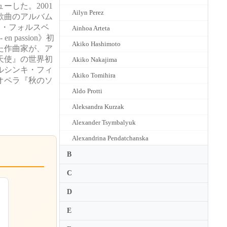
ーした。2001
Ailyn Perez
歌曲のアルバム
ト・フォルスベ
Ainhoa Arteta
passion》初
Akiko Hashimoto
た作曲家が、ア
天使』の世界初
Akiko Nakajima
ルシンキ・フィ
Akiko Tomihira
オペラ『秋のソ
Aldo Protti
Aleksandra Kurzak
Alexander Tsymbalyuk
Alexandrina Pendatchanska
Alice Coote
B
Amanda Squitieri
C
Amarilli Nizza
D
Ambroisine Bre
E
Amel Brahim-Djelloul