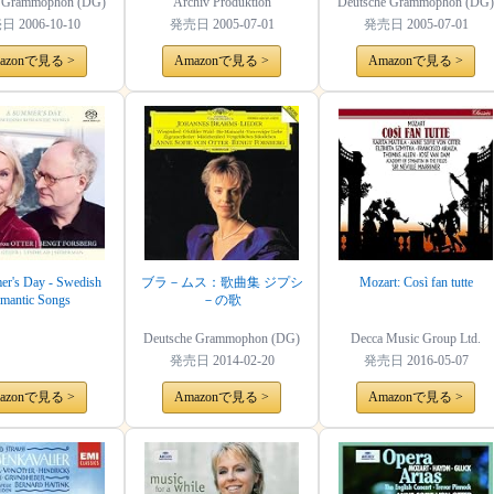
e Grammophon (DG)
Archiv Produktion
Deutsche Grammophon (DG)
売日
2006-10-10
発売日
2005-07-01
発売日
2005-07-01
azonで見る >
Amazonで見る >
Amazonで見る >
r's Day - Swedish
ブラ－ムス：歌曲集 ジプシ
Mozart: Così fan tutte
mantic Songs
－の歌
Deutsche Grammophon (DG)
Decca Music Group Ltd.
発売日
2014-02-20
発売日
2016-05-07
azonで見る >
Amazonで見る >
Amazonで見る >