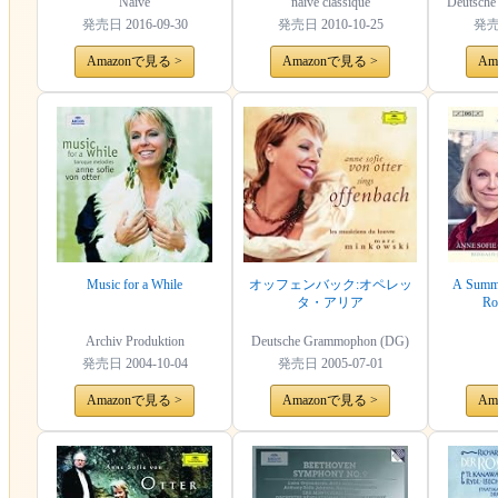
Naive
naïve classique
Deutsch
発売日
2016-09-30
発売日
2010-10-25
発
Amazonで見る >
Amazonで見る >
Am
Music for a While
オッフェンバック:オペレッ
A Summe
タ・アリア
Ro
Archiv Produktion
Deutsche Grammophon (DG)
発売日
2004-10-04
発売日
2005-07-01
Amazonで見る >
Amazonで見る >
Am