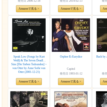
発売日
2006-12-18
発売日
2014-02-13
発
Amazonで見る >
Amazonで見る >
Am
Speak Low (Songs by Kurt
Orphee Et Eurydice
Bach by 
Weill) & The Seven Deadly
Sins [Die Sieben Todsunden] ~
von Otter by Anne Sofie von
Capitol
Otter (2001-12-21)
発売日
1993-01-12
発
Amazonで見る >
Amazonで見る >
Am