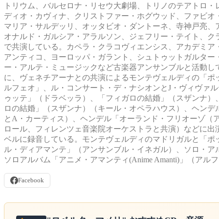
トリウム、バルセロナ・リセウ大劇場、トリノのテアトロ・
ディオ・カヴィナ、クリストファー・ホグウッド、ファビオ
マリア・サルデッリ、オッタビオ・ダントーネ、寺神戸亮、
オナルド・ガルシア・アラルソン、ジェフリー・テイト、ク
で共演している。カペラ・クラコヴィエンシス、アカデミア
アンティコ、ヨーロッパ・ガラント、シュトゥットガルター・カンマ
ー・アルテ・ミュージックなど古楽器アンサンブルと活動し
に、ヴェネチアーナとの共演によるモンテヴェルディの「ポ
ルフェオ」、ル・コンサート・デ・ナシオンとJ・ヴィヴァ
ゥッテ」（ドラベッラ）、「フィガロの結婚」（スザンナ）
ロの結婚」（スザンナ）（キール・オペラハウス）、ヘンデ
とA・カーティス）、ヘンデル「オーランド・フリオーゾ（
ロール、フィレンツェ音楽院オーケストラと共演）などに出演
ベルに録音している。モンテヴェルディのマドリガルと「ポ
ル・ディアマンテ」（アンサンブル・イネガル）、ソロ・アルバム「ound 
ソロアルバム「アニメ・アマンティ(Anime Amanti)」（アルフ
Facebook