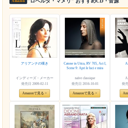
"ロベルタ・マメリ"
おすすめCD・音源
Amazon
アリアンナの嘆き
Catone in Utica, RV 705, Act I,
A
Scene 9: Apri le luci e mira
インディーズ・メーカー
naïve classique
Al
発売日
2009-02-11
発売日
2016-10-01
発
Amazonで見る >
Amazonで見る >
Am