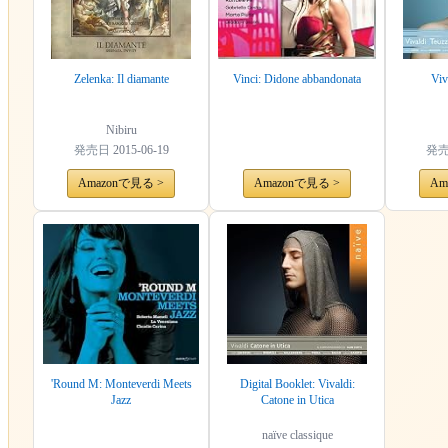
Zelenka: Il diamante
Vinci: Didone abbandonata
Viv
Nibiru
発売日
2015-06-19
発
Amazonで見る >
Amazonで見る >
Am
'Round M: Monteverdi Meets
Digital Booklet: Vivaldi:
Jazz
Catone in Utica
naïve classique