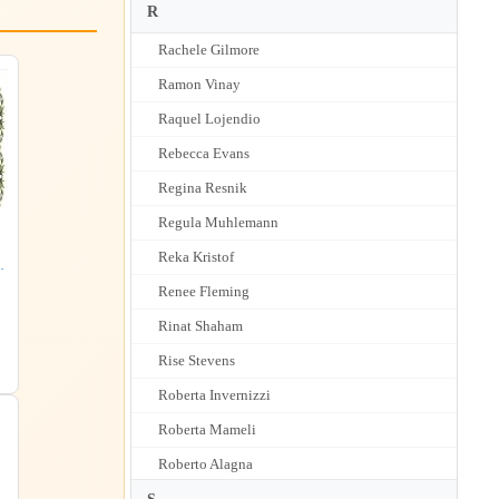
R
Rachele Gilmore
Ramon Vinay
Raquel Lojendio
Rebecca Evans
Regina Resnik
Regula Muhlemann
Reka Kristof
e
Renee Fleming
Rinat Shaham
Rise Stevens
Roberta Invernizzi
Roberta Mameli
Roberto Alagna
Rolando Villazon