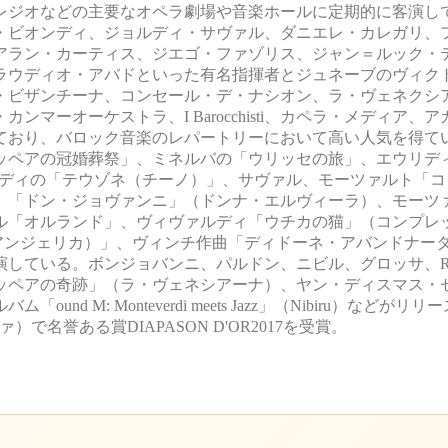
レジオなどの主要なオペラ劇場や音楽ホールに定期的に客演し
・ビオンディ、ジョルディ・サヴァル、ダニエレ・カレガリ、
アラン・カーティス、ジエゴ・ファゾリス、ジャン＝ルック・
ラウディオ・アバドといった有名指揮者とジュネーブのヴィク
・ビザンチーナ、コンセール・デ・ナシオン、ラ・ヴェネクシ
ーオーケストラ、I Barocchisti、カペラ・メディア、
ており、バロック音楽のレパートリーにおいて高い人気を得て
ッペアの冠婚葬祭」、ミネルバの「ウリッセの旅」、エウリデ
ルディの「テウゾネ（チーノ）」、サヴァル、モーツァルト「コ
、「ドン・ジョヴァンニ」（ドンナ・エルヴィーラ）、モーツ
ル「オルランド」、ヴィヴァルディ「ウチカの猫」（コンプレ
アンジェリカ）」、ヴィンチ作曲「ディドーネ・アバンドナー
している。ボンジョバンニ、パルドン、ニビル、グロッサ、RA
ッペアの奇跡」（ラ・ヴェネシアーナ）、ヤン・ディスマス・
M: Monteverdi meets Jazz」（Nibiru）などがリ
ァ）で名誉ある賞DIAPASON D'OR2017を受賞。