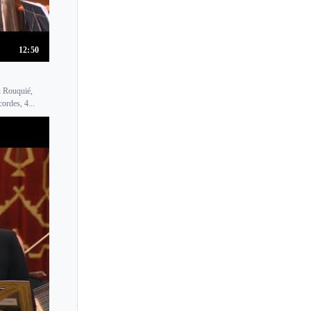
12:50
u Rouquié,
ordes, 4...