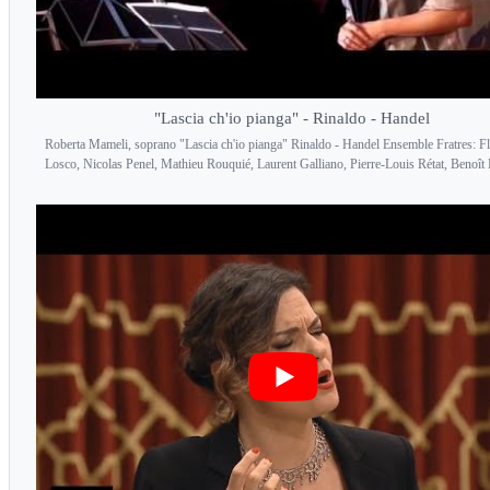
"Lascia ch'io pianga" - Rinaldo - Handel
Roberta Mameli, soprano "Lascia ch'io pianga" Rinaldo - Handel Ensemble Fratres: F
Losco, Nicolas Penel, Mathieu Rouquié, Laurent Galliano, Pierre-Louis Rétat, Benoît B