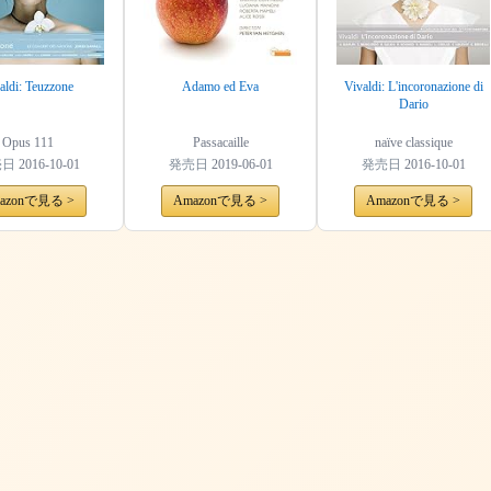
aldi: Teuzzone
Adamo ed Eva
Vivaldi: L'incoronazione di
Dario
Opus 111
Passacaille
naïve classique
売日
2016-10-01
発売日
2019-06-01
発売日
2016-10-01
azonで見る >
Amazonで見る >
Amazonで見る >