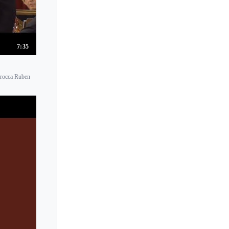
7:35
arocca Ruben