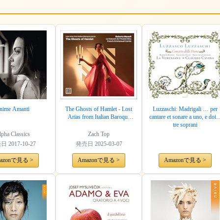
nime Amanti
The Ghosts of Hamlet - Lost
Luzzaschi: Madrigali … per
Arias from Italian Baroque
cantare et sonare a uno, e doi, 
Operas
tre soprani
pha Classics
Zach Top
売日
2017-10-27
発売日
2025-03-07
azonで見る >
Amazonで見る >
Amazonで見る >