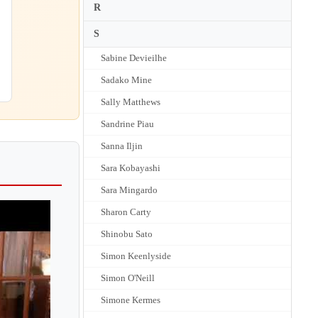
R
S
Sabine Devieilhe
Sadako Mine
Sally Matthews
Sandrine Piau
Sanna Iljin
Sara Kobayashi
Sara Mingardo
Sharon Carty
Shinobu Sato
Simon Keenlyside
Simon O'Neill
Simone Kermes