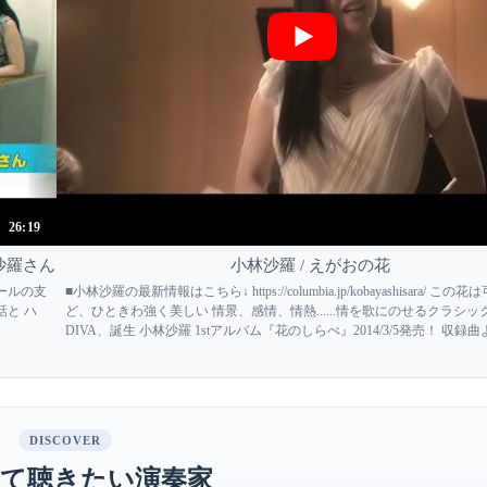
26:19
林沙羅さん
小林沙羅 / えがおの花
ホールの支
■小林沙羅の最新情報はこちら↓ https://columbia.jp/kobayashisara/ この
話と ハ
ど、ひときわ強く美しい 情景、感情、情熱......情を歌にのせるクラシ
DIVA、誕生 小林沙羅 1stアルバム『花のしらべ』2014/3/5発売！ 収録
おの花」プロモーション・ビデオ 2014/3/5発売 小林...
DISCOVER
て聴きたい演奏家