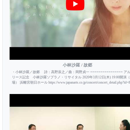
小林沙羅 / 故郷
・小林沙羅／故郷 詩：高野辰之／曲：岡野貞一 ================ ア
リース記念 小林沙羅ソプラノ・リサイタル 2020年3月12日(木) 19:00開演（1
場） 浜離宮朝日ホール https://www.japanarts.co.jp/concert/concert_detail.php?id=
========...