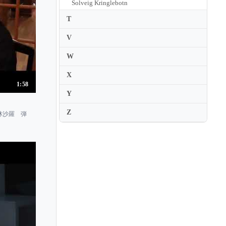
Solveig Kringlebotn
Sondra Radvanovsky
T
Sonia Prina
V
Sonya Yoncheva
W
Sophia Brommer
X
Sophie Bevan
1:58
Y
Sophie Koch
Z
Stella Doufexis
林沙羅 弾
Stephanie Houtzeel
Stephanie d'Oustrac
Stephen Costello
Susan Gritton
Susan Narucki