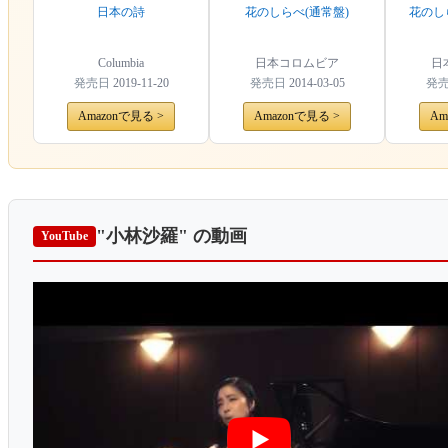
日本の詩
花のしらべ(通常盤)
花のし
Columbia
日本コロムビア
日
発売日
2019-11-20
発売日
2014-03-05
発
Amazonで見る >
Amazonで見る >
Am
"小林沙羅"
の動画
YouTube