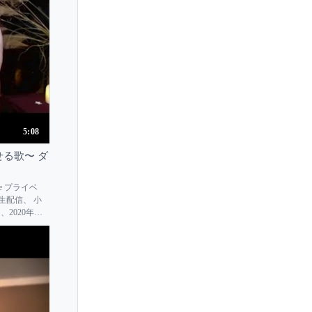
5:08
寄せる歌〜 ダ
e プライベ
生配信、 小
2020年11