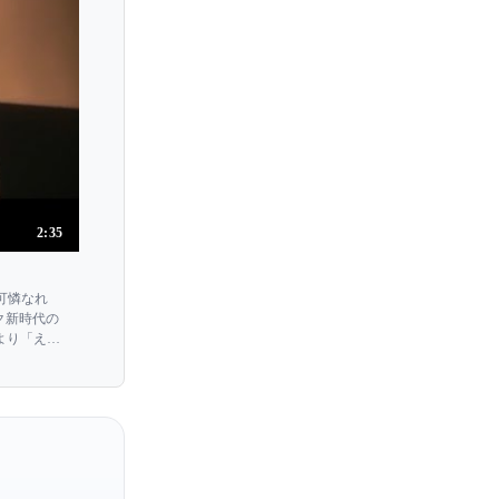
2:35
花は可憐なれ
ック新時代の
曲より「えが