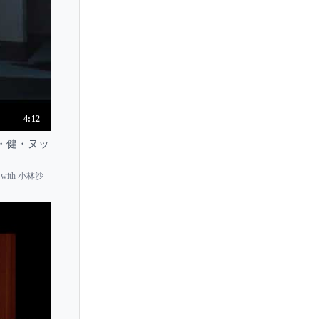
4:12
 ジョン・健・ヌッ
with 小林沙