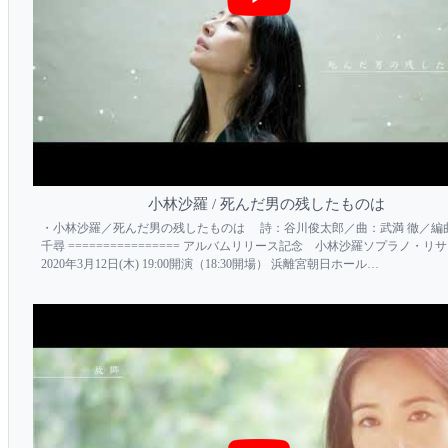
小林沙羅 / 死んだ男の残したものは
・小林沙羅／死んだ男の残したものは 詩：谷川俊太郎／曲：武満 徹／編
千尋 ================ アルバムリリース記念 小林沙羅ソプラノ・リ
2020年3月12日(木) 19:00開演（18:30開場） 浜離宮朝日ホール
https://www.japanarts.co.jp/concert/concert_detail.p...