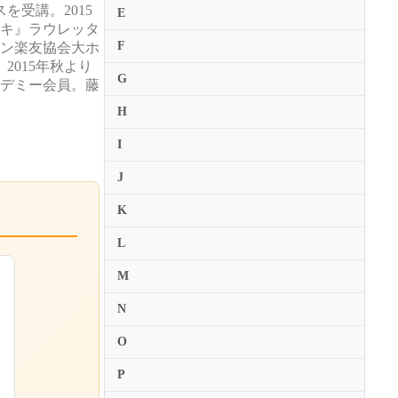
受講。2015
E
ッキ』ラウレッタ
F
ーン楽友協会大ホ
015年秋より
G
カデミー会員。藤
H
I
J
K
L
M
N
O
P