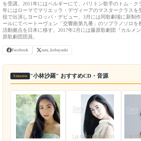
を受講。2011年にはベルギーにて、バリトン歌手のトム・ク
年にはローマでマリエッラ・デヴィーアのマスタークラスを受
役で出演しヨーロッパ・デビュー、3月には同歌劇場に新制
ールにてベートーヴェン「交響曲第九番」のソプラノソロを務
活動拠点を日本に移す。2017年2月には藤原歌劇団『カル
原歌劇団団員。
Facebook
sara_kobayashi
"小林沙羅"
おすすめCD・音源
Amazon