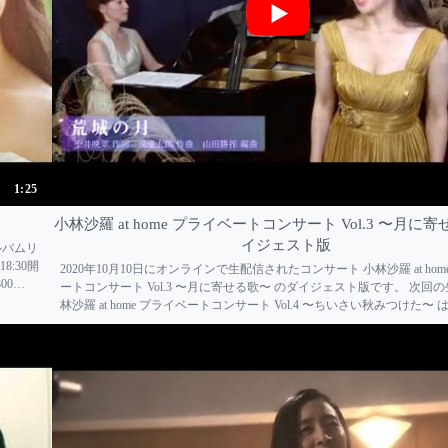
1:25
小林沙羅 at home プライベートコンサート Vol.3 〜月に
イジェスト版
ルバムリ
8:30開
2020年10月10日にオンラインで生配信されたコンサート 小林沙羅 at hom
800
ートコンサート Vol.3 〜月に寄せる歌〜 のダイジェスト版です。 次回の
林沙羅 at home プライベートコンサート Vol.4 〜ちいさい秋みつけた〜 は、
月21日（土）20時〜を予定しています。 こちらのURLよりご覧いただ...