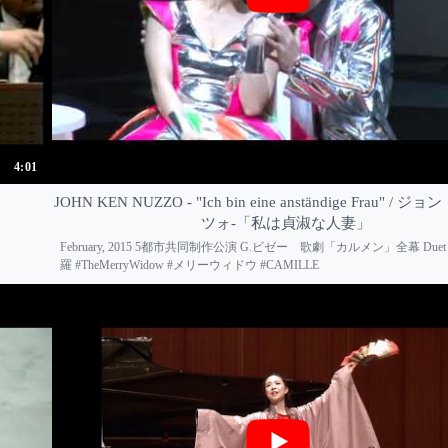
4:01
JOHN KEN NUZZO - "Ich bin eine anständige Frau" /
ツォ-「私は貞淑な人妻」
February, 2015 5都市共同制作公演 G.ビゼー 歌劇「カルメン」全幕 Duet 
羅 #TheMerryWidow #メリーウィドウ #CAMILLE