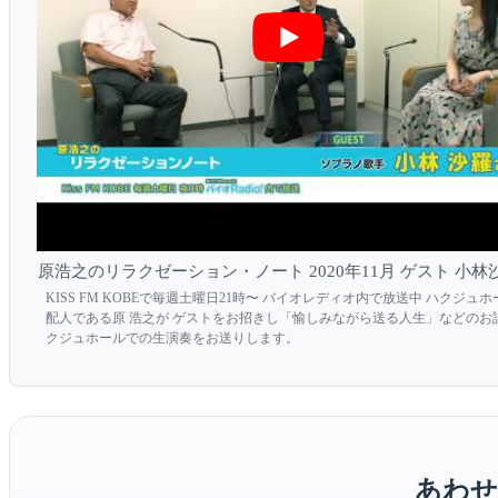
原浩之のリラクゼーション・ノート 2020年11月 ゲスト 小
KISS FM KOBEで毎週土曜日21時〜 バイオレディオ内で放送中 ハクジュ
配人である原 浩之が ゲストをお招きし「愉しみながら送る人生」などのお
クジュホールでの生演奏をお送りします。
あわせ