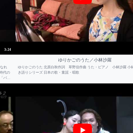
3:24
ゆりかごのうた／小林沙羅
可憐なれ
ゆりかごのうた 北原白秋作詞 草野信作曲 うた・ピアノ 小林沙羅 小
新時代の
き語りシリーズ 日本の歌・童謡・唱歌
り「バ