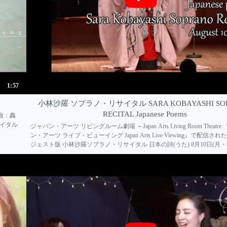
1:57
小林沙羅 ソプラノ・リサイタル SARA KOBAYASHI SO
RECITAL Japanese Poems
曲：轟
サイタル
ジャパン・アーツ リビングルーム劇場 ～Japan Arts Living Room Theatr
ン・アーツ ライブ・ビューイング Japan Arts Live Viewing』で配信さ
ジェスト版 小林沙羅ソプラノ・リサイタル 日本の詩(うた) 8月10日(月・祝)
浜離宮朝日ホール ＜曲目＞ ■山田耕筰：この道...