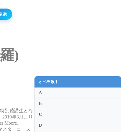
沙羅)
オペラ歌手
A
B
の特別聴講生とな
C
010年3月より
Moore、
D
のマスターコース