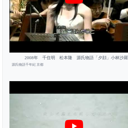
2008年 千住明 松本隆 源氏物語「夕顔」小林沙羅
源氏物語千年紀 京都