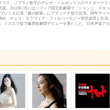
ラウス、ソプラノ歌手のテレサ・ベルガンツァのマスタークラスを
講。2012年2月にはソフィア国立歌劇場で『ジャンニ・スキ
作プレミエ公演『愛の妙薬』にアディーナ役で出演。同年ウィ
め、チェコ・モラヴィア・フィルハーモニー管弦楽団と共演。2
メン』ミカエラ役で藤原歌劇団デビューを果たした。日本声楽ア