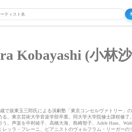
ara Kobayashi (小林
0歳で坂東玉三郎氏による演劇塾「東京コンセルヴァトリー」
る。東京芸術大学音楽学部卒業。同大学大学院修士課程修了。2
を中村綾子、高橋大海、島崎智子、Adele Haas、Walter 
歌手のミレッラ・フレーニ、ピアニストのヴォルフラム・リーガー