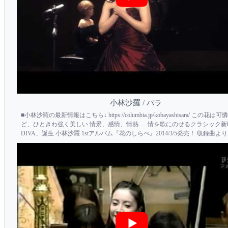
小林沙羅 / バラ
■小林沙羅の最新情報はこちら↓ https://columbia.jp/kobayashisara/ この花は
ど、ひときわ強く美しい 情景、感情、情熱......情を歌にのせるクラシック
DIVA、誕生 小林沙羅 1stアルバム『花のしらべ』2014/3/5発売！ 収録曲よ
ラ」プロモーション・ビデオ 2014/3/5発売 小林沙羅 ...