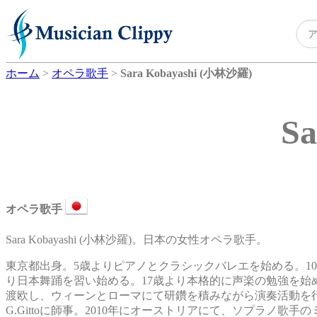
ホーム
>
オペラ歌手
>
Sara Kobayashi (小林沙羅)
S
オペラ歌手
Sara Kobayashi (小林沙羅)。日本の女性オペラ歌手。
東京都出身。5歳よりピアノとクラシックバレエを始める。1
り日本舞踊を習い始める。17歳より本格的に声楽の勉強を始め
渡欧し、ウィーンとローマにて研鑽を積みながら演奏活動を行う。声楽
G.Gittoに師事。2010年にオーストリアにて、ソプラノ