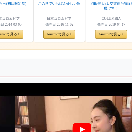
らべ(初回限定盤)
この世でいちばん優しい歌
羽田健太郎: 交響曲 宇宙戦
艦ヤマト
本コロムビア
日本コロムビア
COLUMBIA
売日
2014-03-05
発売日
2016-11-02
発売日
2019-04-17
azonで見る >
Amazonで見る >
Amazonで見る >