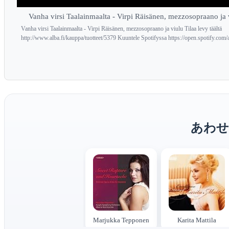
Vanha virsi Taalainmaalta - Virpi Räisänen, mezzosopraano ja 
Vanha virsi Taalainmaalta - Virpi Räisänen, mezzosopraano ja viulu Tilaa levy täältä
http://www.alba.fi/kauppa/tuotteet/5379 Kuuntele Spotifyssa https://open.spotify.com/
あわせ
Marjukka Tepponen
Karita Mattila