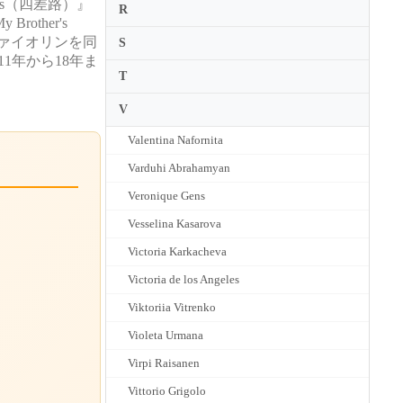
ys（四差路）』
R
ther's
とヴァイオリンを同
S
1年から18年ま
T
V
Valentina Nafornita
Varduhi Abrahamyan
Veronique Gens
Vesselina Kasarova
Victoria Karkacheva
Victoria de los Angeles
Viktoriia Vitrenko
Violeta Urmana
Virpi Raisanen
Vittorio Grigolo