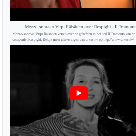
Mezzo-sopraan Virpi Räisänen over Respighi - Il Tramont
Mezzo-sopraan Virpi Räisänen vertelt over de geliefden in het lied Il Tramonto van de 
componist Respighi. Bekijk meer afleveringen van orkest.tv op http://www.orkest.tv/