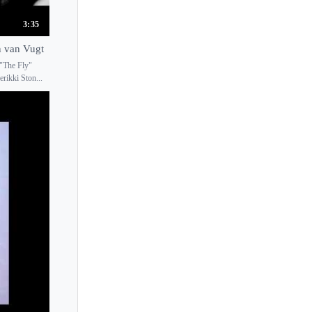
3:35
n van Vugt
 "The Fly"
rikki Ston...