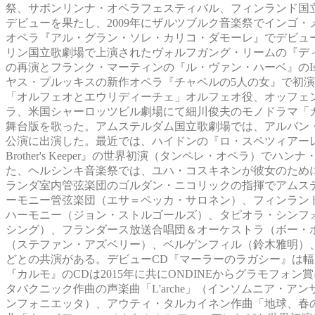
祭、サボンリンナ・オペラフェスティバル、フィンランド国立
デビューを果たし、2009年にザルツブルク音楽祭でインゴ
オペラ『アル・グラン・ソレ・カリコ・ダモーレ』でデビュー
リン国立歌劇場で上演されたヴォルフガング・リームの『デ
の再演とフランク・マーティンの『ル・ヴァン・ハーベ』のIseut 
ヤス・プルッキスの新作オペラ『チャペルの5人の女』で初
「オルフェオとエウリディーチェ」オルフェオ役、オッフェ
ラ、米国シャーロッツビル劇場にて細川俊夫のモノドラマ「
舞台版を歌った。アムステルダム国立歌劇場では、アルバン・ベルクの「
公演に出演した。最近では、ハイドンの『ロ・スペツィアー
Brother's Keeper』の世界初演（タンペレ・オペラ）でハ
た、ヘルシンキ音楽祭では、ユハ・コスキネンが彼女のために
ランダ室内管弦楽団のゴルダン・ニコリックの指揮でアムス
ーモニー管弦楽団（エサ＝ペッカ・サロネン）、フィンラン
ハーモニー（ジョン・ストルゴールズ）、タピオラ・シンフ
シング）、フランダース放送合唱団＆オーケストラ（ボー・
（ステファン・アズベリー）、ベルゲンフィル（鈴木雅明）
どとの共演がある。デビューCD『マーラーのラガシー』は
『カルモ』のCDは2015年に共にONDINEからグラモフ
タバクニック作曲の声楽曲「L'arche」（インソムニア・アンサン
ンフォニエッタ）、アウティ・タルカイネン作曲「地球、春