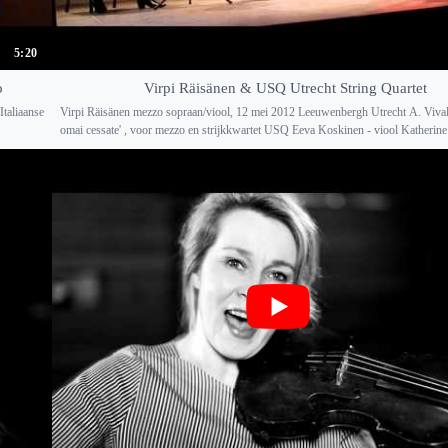
5:20
o
Virpi Räisänen & USQ Utrecht String Quartet
Italiaanse
Virpi Räisänen mezzo sopraan/viool, 12 mei 2012 Leeuwenbergh Utrecht A. Vivald
omai cessate' , voor mezzo en strijkkwartet USQ Eeva Koskinen - viool Katherine 