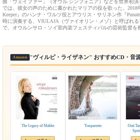
曲「ウェイファー」（オウル シンフォニア）などを世界初演している
では、彼女の声のために書かれたマリアの役を歌った。2018年、
Keeper』のハンナ・ワルツ役とアウリス・サリネン作『Punaine
時に演奏する、VIULAJA（ヴァイオリン・メゾ）と呼ばれる
で、オウルンサロ・ソイ室内楽フェスティバルの芸術監督を
"ヴィルピ・ライザネン"
おすすめCD・音
Amazon
The Legacy of Mahler
Trasparente
Outi Tar
Spri
Saxophon