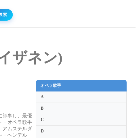
・ライザネン)
オペラ歌手
A
B
に師事し、最優
C
ト・オペラ歌手
、アムステルダ
D
レ・ヘンデル