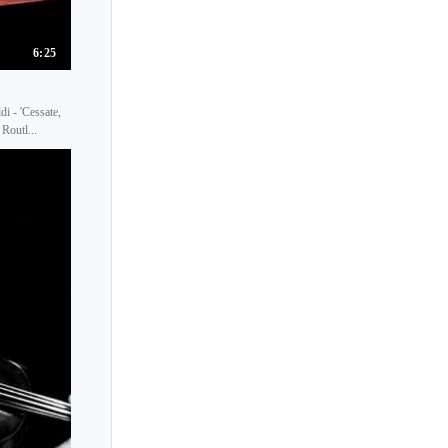
6:25
i - 'Cessate,
Routl...