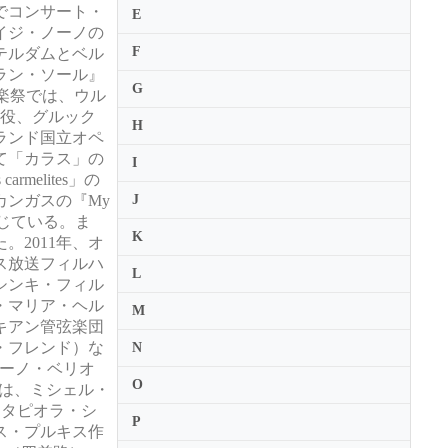
でコンサート・
E
イジ・ノーノの
F
テルダムとベル
ラン・ソール』
G
キ音楽祭では、ウル
ラ役、グルック
H
ランド国立オペ
て「カラス」の
I
elites」の
ンガスの『My
J
を演じている。ま
K
2011年、オ
ス放送フィルハ
L
シンキ・フィル
・マリア・ヘル
M
キアン管弦楽団
・フレンド）な
N
ーノ・ベリオ
O
では、ミシェル・
」（タピオラ・シ
P
ス・プルキス作