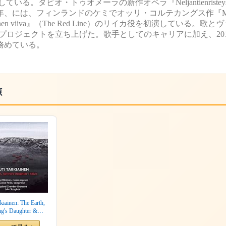
。タピオ・トゥオメーラの新作オペラ『Neljantienriste
には、フィンランドのケミでオッリ・コルテカングス作『My Bro
n viiva』（The Red Line）のリイカ役を初演している。歌
プロジェクトを立ち上げた。歌手としてのキャリアに加え、201
務めている。
源
kiainen: The Earth,
ng's Daughter &
e Concerto "Saivo"