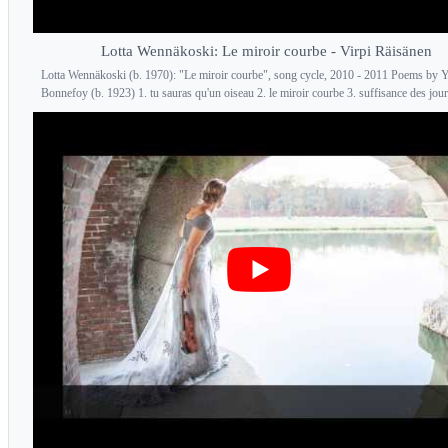
Lotta Wennäkoski: Le miroir courbe - Virpi Räisänen
Lotta Wennäkoski (b. 1970): "Le miroir courbe", song cycle, 2010 - 2011 Poems by 
Bonnefoy (b. 1923) 1. tu sauras qu'un oiseau 2. le miroir courbe 3. suffisance des jour