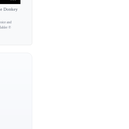
The Donkey
oice and
Mahler ℗
Piia Komsi
Inva Mula
Mojca Erdmann