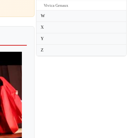
Vivica Genaux
W
X
Y
Z