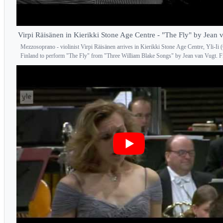
Virpi Räisänen in Kierikki Stone Age Centre - "The Fly" by Jean 
Mezzosoprano - violinist Virpi Räisänen arrives in Kierikki Stone Age Centre, Yli-Ii 
Finland to perform "The Fly" from "Three William Blake Songs" by Jean van Vugt. Fi