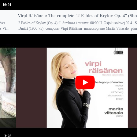
16:01
Virpi Räisänen: The complete "2 Fables of Krylov Op. 4" (Sho
Yves
2 Fables of Krylov (Op. 4): I. Strekoza i muravej 00:00 II. Osjol i solovej 02:41 
s Vi...
Dmitri (1906-75) -composer Virpi Räisänen -mezzosoprano Marita Viitasalo -piano
3:28