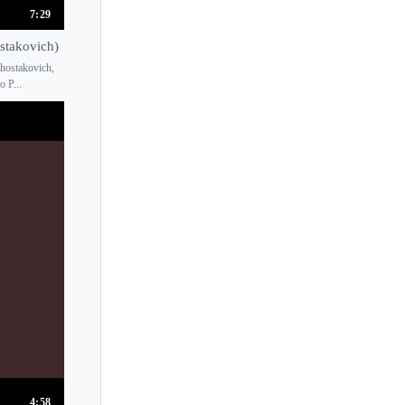
7:29
stakovich)
Shostakovich,
 P...
4:58