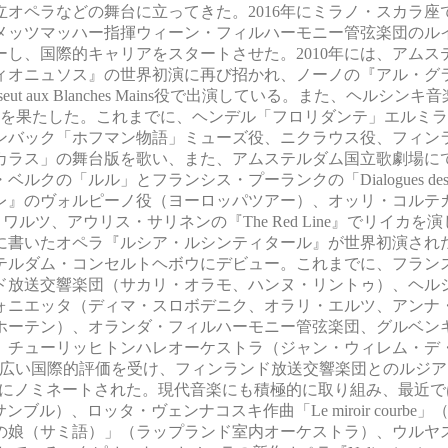
オペラなどの舞台に立ってきた。2016年にミラノ・スカラ座
・メッツマッハー指揮ウィーン・フィルハーモニー管弦楽団のル
し、国際的キャリアをスタートさせた。2010年には、アムス
ィオニュソス』の世界初演に再び招かれ、ノーノの『アル・グ
aux Blanches Mains役で出演している。また、ヘルシン
演を果たした。これまでに、ヘンデル「フロリダンテ」エルミ
ンバック「ホフマン物語」ミューズ役、ニクラウス役、フィン
カラス」の舞台版を歌い、また、アムステルダム国立歌劇場に
ルル」とフランシス・プーランクの「Dialogues des carm
レ』のヴォルピーノ役（ヨーロッパツアー）、オッリ・コルテカ
ンナ・ワルツ、アウリス・サリネンの『The Red Line』でリイカ
書いたオペラ『ルシア・ルシンティタール』が世界初演された。
テルダム・コンセルトヘボウにデビュー。これまでに、フラン
ド放送交響楽団（サカリ・オラモ、ハンヌ・リントゥ）、ヘル
ォニエッタ（ディマ・スロボデニク、オラリ・エルツ、アンナ
ホーテン）、オランダ・フィルハーモニー管弦楽団、グルベン
、チューリッヒトンハレオーケストラ（ジャン・ウィレム・デ
幅広い国際的評価を受け、フィンランド放送交響楽団とのルジア
ォン賞にノミネートされた。現代音楽にも積極的に取り組み、最近
ブル）、ロッタ・ヴェンナコスキ作曲「Le miroir courbe
の娘（サミ語）」（ラップランド室内オーケストラ）、ウルヤ