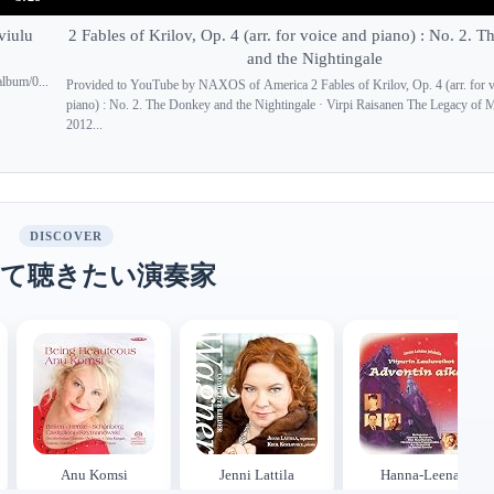
viulu
2 Fables of Krilov, Op. 4 (arr. for voice and piano) : No. 2. 
and the Nightingale
album/0...
Provided to YouTube by NAXOS of America 2 Fables of Krilov, Op. 4 (arr. for v
piano) : No. 2. The Donkey and the Nightingale · Virpi Raisanen The Legacy of 
2012...
DISCOVER
て聴きたい演奏家
Anu Komsi
Jenni Lattila
Hanna-Leena