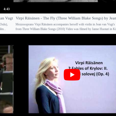
4:43
van Vugt
Virpi Räisänen - The Fly (Three William Blake Songs) by Jea
(Oulu),
Mezzosoprano Virpi Räisänen accompanies herself with violin in Jean van Vugt's
lm...
from Three William Blake Songs (2010) Video was filmed by Janne Huotari in Kie