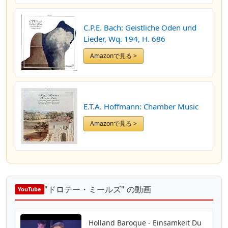
C.P.E. Bach: Geistliche Oden und
Lieder, Wq. 194, H. 686
Amazonで見る >
E.T.A. Hoffmann: Chamber Music
Amazonで見る >
"ドロテー・ミールズ" の動画
YouTube
Holland Baroque - Einsamkeit Du