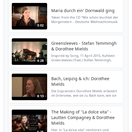
sopraan Amsterdam Baroque Orchestra
o.l.v. Ton Koopman Opg...
Maria durch ein' Dornwald ging
Taken from the CD "Wie schön leuchtet der
Morgenstern - Deutsche Weihnachtsmusik
3:02
des 17. Jahrhunderts" Dorothee Mields -
Sopran Paul Agnew - Tenor Lautten
Compagney Berlin | Wol...
Greensleeves - Stefan Temmingh
& Dorothee Mields
Inspired by Song, 11 April 2015, Kufstein
Greensleeves (Trad.) Stefan Temmingh,
4:28
Dorothee Mields & The Gentleman's Band
CD INSPIRED BY SONG with deutsche
harmonia mundi / SONY MU...
Bach, Leipzig & ich: Dorothee
Mields
Die Sopranistin Dorothee Mields erläutert
im Interview, wie sie zu Bach kam, wie sie
8:13
an die Interpretation seiner Werke
herangeht und was sie mit Leipzig
verbindet. Aufgenommen ...
The Making of "La dolce vita" -
Lautten Compagney & Dorothee
Mields
Hier in "La dolce vita" reinhören und
5:25