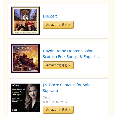
Die Zeit
Amazonで見る >
Haydn: Anne Hunter's Salon,
Scottish Folk Songs, & English
Canzonettas
Amazonで見る >
J.S. Bach: Cantatas for Solo
Soprano
Carus
発売日
2036-09-05
Amazonで見る >