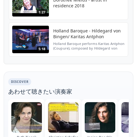
residence 2018
1:27
Holland Baroque - Hildegard von
Bingen/ Karitas Antphon
Holland Baroque performs Karitas Antphon
(Coupure), composed by Hildegard von
5:18
Bingen (1098-1179). Dorothee Mields -
soprano, Marco Ambrosini - nyckelharpa,
Tineke Steenbrink - h...
DISCOVER
あわせて聴きたい演奏家