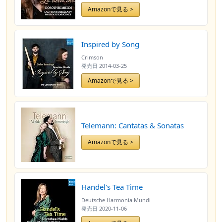
Amazonで見る >
Inspired by Song
Crimson
発売日
2014-03-25
Amazonで見る >
Telemann: Cantatas & Sonatas
Amazonで見る >
Handel's Tea Time
Deutsche Harmonia Mundi
発売日
2020-11-06