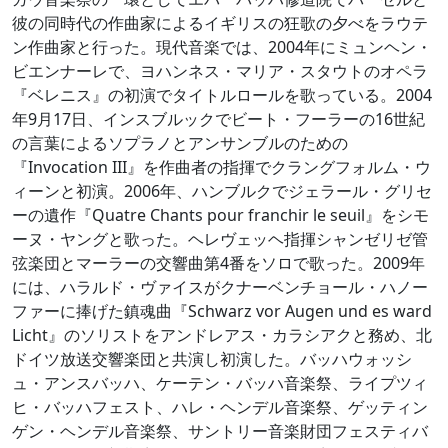
彼の同時代の作曲家によるイギリスの狂歌の夕べをラウテ
ン作曲家と行った。現代音楽では、2004年にミュンヘン・
ビエンナーレで、ヨハンネス・マリア・スタウトのオペラ
『ベレニス』の初演でタイトルロールを歌っている。2004
年9月17日、インスブルックでビート・フーラーの16世紀
の言葉によるソプラノとアンサンブルのための
『Invocation III』を作曲者の指揮でクラングフォルム・ウ
ィーンと初演。2006年、ハンブルクでジェラール・グリセ
ーの遺作『Quatre Chants pour franchir le seuil』をシモ
ーヌ・ヤングと歌った。ヘレヴェッヘ指揮シャンゼリゼ管
弦楽団とマーラーの交響曲第4番をソロで歌った。2009年
には、ハラルド・ヴァイスがクナーベンチョール・ハノー
ファーに捧げた鎮魂曲『Schwarz vor Augen und es ward
Licht』のソリストをアンドレアス・カラシアクと務め、北
ドイツ放送交響楽団と共演し初演した。バッハウォッシ
ュ・アンスバッハ、ケーテン・バッハ音楽祭、ライプツィ
ヒ・バッハフェスト、ハレ・ヘンデル音楽祭、ゲッティン
ゲン・ヘンデル音楽祭、サントリー音楽財団フェスティバ