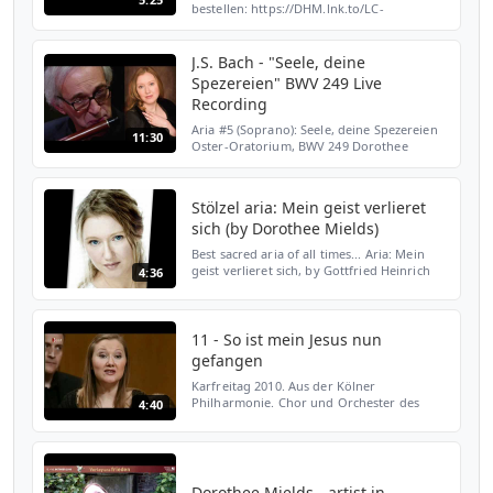
bestellen: https://DHM.lnk.to/LC-
LadolceVitaEC
J.S. Bach - "Seele, deine
Spezereien" BWV 249 Live
Recording
Aria #5 (Soprano): Seele, deine Spezereien
11:30
Oster-Oratorium, BWV 249 Dorothee
Mields, soprano Patrick Beuckels, flute
traverso Live in Japan
Stölzel aria: Mein geist verlieret
sich (by Dorothee Mields)
Best sacred aria of all times... Aria: Mein
geist verlieret sich, by Gottfried Heinrich
4:36
Stölzel (1690-1759) from Pentacost Cantatas
(Second day of Pentacost) in 1737.
Performed ...
11 - So ist mein Jesus nun
gefangen
Karfreitag 2010. Aus der Kölner
Philharmonie. Chor und Orchester des
4:40
Collegium Vocale Gent Philipp Herreweghe
- Dirigent Christoph Prégardien - Tenor
{Evangelist} Tobias Berndt ...
Dorothee Mields - artist in