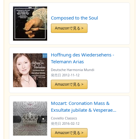
Composed to the Soul
Amazonで見る >
Hoffnung des Wiedersehens -
Telemann Arias
Deutsche Harmonia Mundi
発売日
2012-11-12
Amazonで見る >
Mozart: Coronation Mass &
Exsultate jubilate & Vesperae
solennes de confessore
Coviello Classics
発売日
2016-02-12
Amazonで見る >