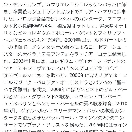
ン・デル・カンプ、ガブリエレ・シュレッケンバッハに師
事。卒業後もシュトゥットガルトでユリア・ハマリに師事
した。バロック音楽では、バッハのカンタータ、マニフィ
カト変ホ長調BWV243a、復活祭オラトリオ、昇天祭オラト
リオなどをコレギウム・ボカール・ゲントとフィリップ・
ヘレヴェッヘのもとで録音。2001年には、ルドガー・レミ
ーの指揮で、メタスタシオの台本によるヨーゼフ・シュー
スターのオペラ『デモフンテ』をラ・チアーコナに録音し
た。2003年1月には、コレギウム・ヴォカーレ・ゲントの
ツアーでモンテヴェルディの「ベスプロ・デラ・ビアー
タ・ヴェルジーネ」を歌った。2006年にはカナダでターフ
ェルムジーク・バロック・オーケストラとバッハの『聖ヨ
ハネ受難曲』を共演。2008年にはガンビストのヒル・ペー
ルとジョン・ダウランドの歌を、ラウテン・コンパーニ
ュ・ベルリンとヘンリー・パーセルの愛の歌を録音。2010
年6月、ヴィルヘルム・フリーデマン・バッハの教会カン
タータを復活させたバッハコール・マインツの2つのコン
サートでソプラノ・ソリストを務めた。2016年にはライン
ガウ音楽祭の一環としてエバーバッハ修道院でパーセルと