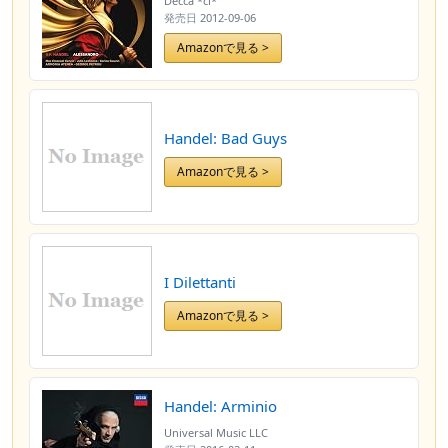
Decca *cl*
発売日
2012-09-06
Amazonで見る >
Handel: Bad Guys
Amazonで見る >
I Dilettanti
Amazonで見る >
Handel: Arminio
Universal Music LLC