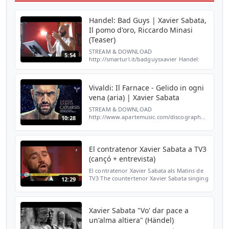
Handel: Bad Guys | Xavier Sabata,
Il pomo d'oro, Riccardo Minasi
(Teaser)
STREAM & DOWNLOAD
5:54
http://smarturl.it/badguysxavier Handel:
Bad Guys | Xavier Sabata, Il pomo d'oro,
Riccardo Minasi (Teaser) Visit the official
Aparté website: http://www.aparte...
Vivaldi: Il Farnace - Gelido in ogni
vena (aria) | Xavier Sabata
STREAM & DOWNLOAD
http://www.apartemusic.com/discography/catharsi
10:28
Taken from Xavier Sabata | Catharsis
(Aparté) Visit the official Aparté website:
http://www.apartemusic.com/
El contratenor Xavier Sabata a TV3
(cançó + entrevista)
El contratenor Xavier Sabata als Matins de
TV3 The countertenor Xavier Sabata singing
12:29
"Erme e solinghe cime" aria from the opera
"La Calisto" (Francesco Cavalli) Der
Kontratenor...
Xavier Sabata "Vo' dar pace a
un'alma altiera" (Händel)