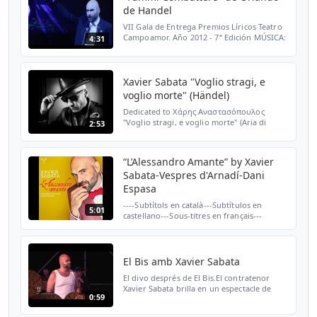
de Handel
VII Gala de Entrega Premios Líricos Teatro
Campoamor. Año 2012 - 7ª Edición MÚSICA:
4:31
"Fammi Combattere" de Orlando de Handel
Xavier Sabata Director: Marzio Conti
Orquesta: Oviedo...
Xavier Sabata "Voglio stragi, e
voglio morte" (Händel)
Dedicated to Χάρης Αναστασόπουλος
"Voglio stragi, e voglio morte" (Aria di
2:53
Egeo) Teseo (1712) Xavier Sabata,
countertenor Il Pomo d'Oro | Riccardo
Minasi Aparté Records Voglio S...
“L’Alessandro Amante” by Xavier
Sabata-Vespres d'Arnadí-Dani
Espasa
----Subtítols en català---Subtítulos en
5:01
castellano---Sous-titres en français---
Untertitel auf Deutsch--- Aparté Music
AP192 Xavier Sabata, countertenor Vespres
d'Arnadí, Baroque...
El Bis amb Xavier Sabata
El divo després de El Bis.El contratenor
Xavier Sabata brilla en un espectacle de
0:59
Cabaret dirigit pel regista Rafael R.
Villalobos i amb direcció i arranjaments