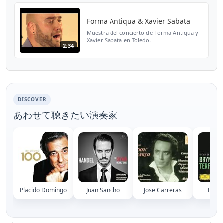
musicals a càrre...
Forma Antiqua & Xavier Sabata
Muestra del concierto de Forma Antiqua y
Xavier Sabata en Toledo.
2:34
DISCOVER
あわせて聴きたい演奏家
Placido Domingo
Juan Sancho
Jose Carreras
Bryn 