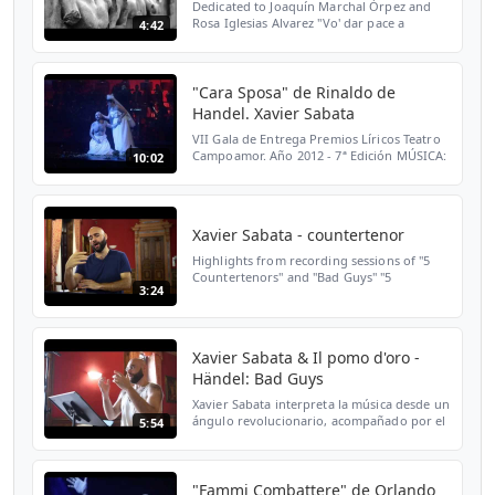
Dedicated to Joaquín Marchal Órpez and
Rosa Iglesias Alvarez "Vo' dar pace a
4:42
un'alma altiera" (Aria di Tamerlano)
Tamerlano (1719) Xavier Sabata,
countertenor Il Pomo d'Oro | Ri...
"Cara Sposa" de Rinaldo de
Handel. Xavier Sabata
VII Gala de Entrega Premios Líricos Teatro
Campoamor. Año 2012 - 7ª Edición MÚSICA:
10:02
"Cara Sposa" de Rinaldo de Handel Xavier
Sabata y Rossy de Palma Director: Marzio
Conti Orque...
Xavier Sabata - countertenor
Highlights from recording sessions of "5
Countertenors" and "Bad Guys" "5
3:24
Countertenors" available on
http://www.deccaclassics.com/es/cat/4788094
"Bad Guys" available on http://...
Xavier Sabata & Il pomo d'oro -
Händel: Bad Guys
Xavier Sabata interpreta la música desde un
ángulo revolucionario, acompañado por el
5:54
grupo barroco Il Pomo d´Oro bajo la
batuta de Riccardo Minasi. El proyecto
Händel: Bad Guys ...
"Fammi Combattere" de Orlando