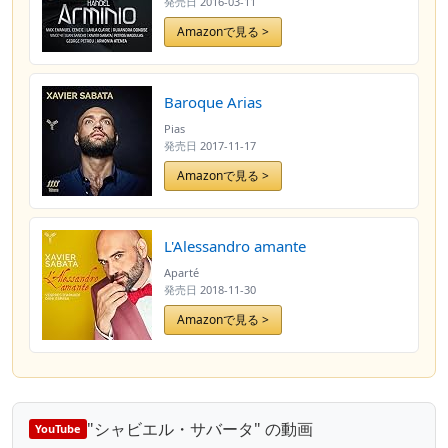
発売日
2016-03-11
Amazonで見る >
Baroque Arias
Pias
発売日
2017-11-17
Amazonで見る >
L'Alessandro amante
Aparté
発売日
2018-11-30
Amazonで見る >
"シャビエル・サバータ" の動画
YouTube