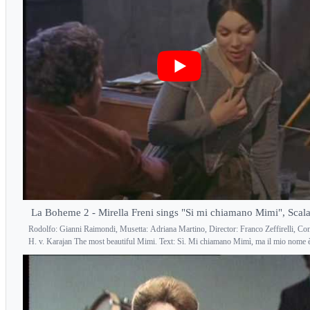
La Boheme 2 - Mirella Freni sings "Si mi chiamano Mimi", Scal
Rodolfo: Gianni Raimondi, Musetta: Adriana Martino, Director: Franco Zeffirelli, Co
H. v. Karajan The most beautiful Mimi. Text: Sì. Mi chiamano Mimì, ma il mio nome è