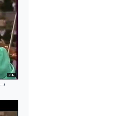
5:37
ni)