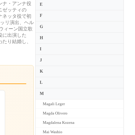
ンナ・アンナ役
E
ニゼッティの
F
ナネッタ役で初
レッリ演出、ヘル
G
ウィーン国立歌
役に出演した
H
わたり結婚し、
I
J
K
L
M
Magali Leger
Magda Olivero
Magdalena Kozena
Mai Washio