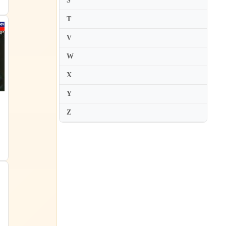
S
Mariella Devia
T
Marina Rebeka
Marita Paparizou
V
Marjukka Tepponen
W
Martina Jankova
X
Martti Talvela
Y
Mary Bevan
Z
Matthew Polenzani
Matti Salminen
Meike Leluschko
Melanie Holliday
Miah Persson
Michie Nakamaru
Michiko Hayashi
Mihoko Fujimura