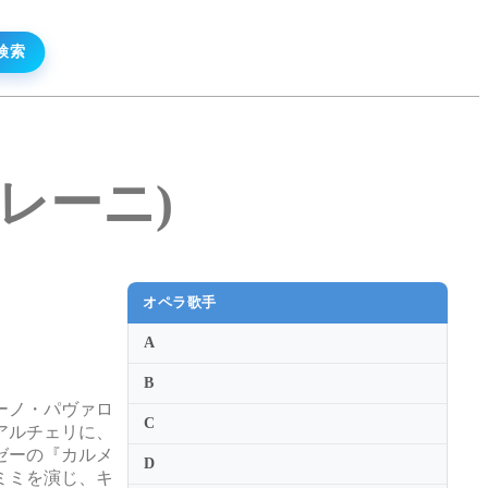
・フレーニ)
オペラ歌手
A
B
ーノ・パヴァロ
C
アルチェリに、
ゼーの『カルメ
D
ミミを演じ、キ