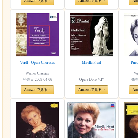
Amazonで見る >
Amazonで見る >
Am
Verdi - Opera Choruses
Mirella Freni
Pucc
Warner Classics
Wa
発売日
2009-04-06
Opera Doro *cl*
発
Amazonで見る >
Amazonで見る >
Am