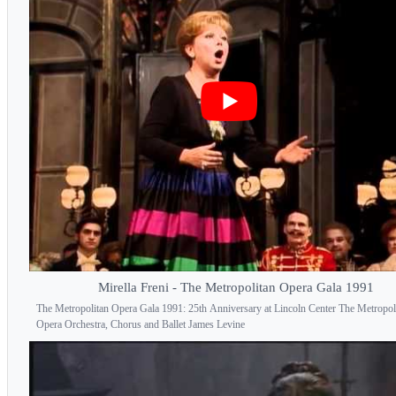
Mirella Freni - The Metropolitan Opera Gala 1991
The Metropolitan Opera Gala 1991: 25th Anniversary at Lincoln Center The Metropol
Opera Orchestra, Chorus and Ballet James Levine