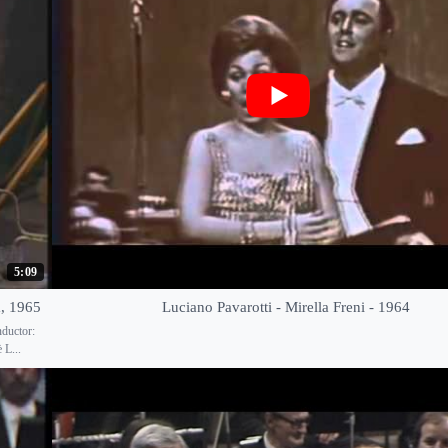
5:09
a, 1965
Luciano Pavarotti - Mirella Freni - 1964
nductor:
 L...