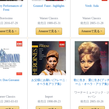
ry Performances of
Gounod: Faust - highlights
Verdi: Aida
Freni
Bravissimo
Warner Classics
Warner Classics
売日
2016-07-29
発売日
1989-05-31
発売日
2005-11-28
azonで見る >
Amazonで見る >
Amazonで見る >
t: Don Giovanni
お父様にお願い (フレーニ :
歌に生き、愛に生き(プッ
オペラ名アリア集)
ーニ・オペラ・アリア集)
ワーナーミュージック・
rner Classics
Import
ャパン
売日
2003-03-03
発売日
1998-09-23
発売日
2005-10-26