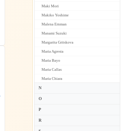
Maki Mori
Makiko Yoshime
Malena Ernman
Manami Suzuki
Margarita Gritskova
Maria Agresta
Maria Bayo
Maria Callas
Maria Chiara
Maria Guleghina
N
チ
Maria Stader
O
Marianna Pizzolato
P
ジ
Marianne Crebassa
R
Marianne Fiset