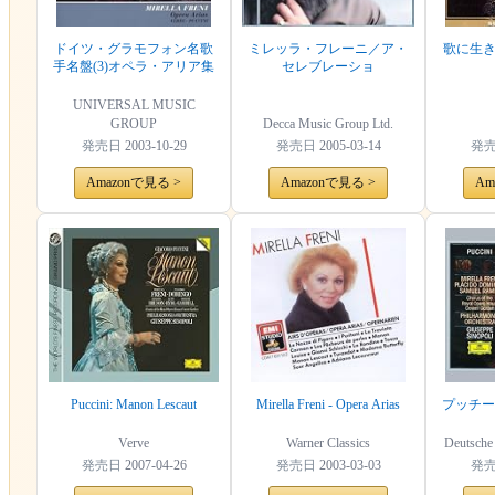
ドイツ・グラモフォン名歌
ミレッラ・フレーニ／ア・
歌に生
手名盤(3)オペラ・アリア集
セレブレーショ
UNIVERSAL MUSIC
GROUP
Decca Music Group Ltd.
発売日
2003-10-29
発売日
2005-03-14
発
Amazonで見る >
Amazonで見る >
Am
Puccini: Manon Lescaut
Mirella Freni - Opera Arias
プッチー
Verve
Warner Classics
Deutsch
発売日
2007-04-26
発売日
2003-03-03
発