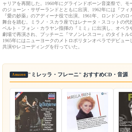
ャリアを再開した。1960年にグラインドボーン音楽祭で、
のジョーン・サザーランドとともに出演、1962年には『フ
『愛の妙薬』のアディーナ役で出演。1961年、ロンドンの
舞台を踏む。ミラノ・スカラ座ではレナータ・スコットの代役で
ベルト・フォン・カラヤン指揮の『ミミ』に出演し、オペラ
劇場で再演され、プッチーニ『マノンレスコー』のタイトル
1965年にはニューヨークのメトロポリタンオペラでデビュ
共演やレコーディングを行っていた。
"ミレッラ・フレーニ"
おすすめCD・音源
Amazon