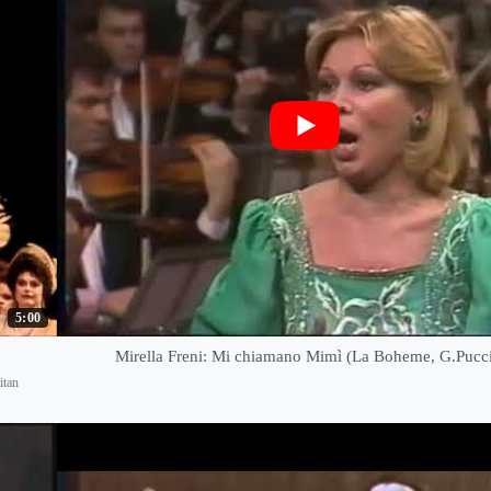
5:00
Mirella Freni: Mi chiamano Mimì (La Boheme, G.Pucci
itan