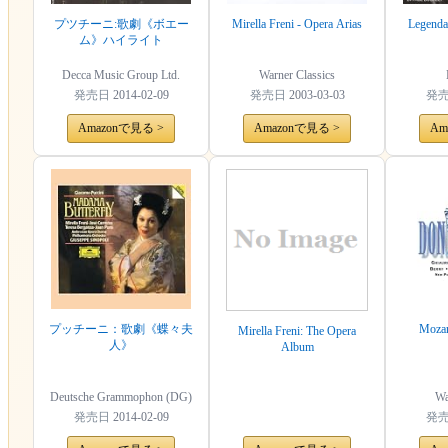
プツチーニ:歌劇《ボエー
Mirella Freni - Opera Arias
Legenda
ム》ハイライト
Decca Music Group Ltd.
Warner Classics
発売日
2014-02-09
発売日
2003-03-03
発
Amazonで見る >
Amazonで見る >
Am
プッチーニ：歌劇《蝶々夫
Mozar
Mirella Freni: The Opera
人》
Album
Deutsche Grammophon (DG)
Wa
発売日
2014-02-09
発