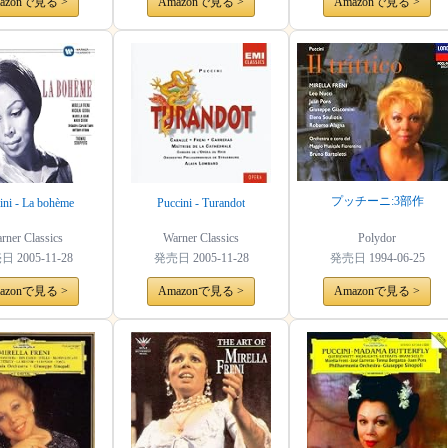
azonで見る >
Amazonで見る >
Amazonで見る >
プッチーニ:3部作
ini - La bohème
Puccini - Turandot
rner Classics
Warner Classics
Polydor
売日
2005-11-28
発売日
2005-11-28
発売日
1994-06-25
azonで見る >
Amazonで見る >
Amazonで見る >