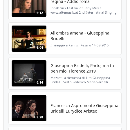
regina - Addio roma
Innsbruck Festival of Early Music
www.altemusik.at 2nd Internatinal Singing
6:12
Competition for Baroque Opera Pietro
Antonio Cesti 20 - 25 August 2011 Claudio
MONTEVERDI (1567--1643...
All'ombra amena - Giuseppina
Bridelli
Il viaggio a Reims , Pesaro 14-08-2015
6:04
Giuseppina Bridelli, Parto, ma tu
ben mio, Florence 2019
Mozart La clemenza di Tito Giuseppina
Bridelli: Sesto Federico Maria Sardelli
6:14
conducting Orchestra del Maggio Musicale
Fiorentino live, 20/Mar/2019, radio
broadcast Photo credit...
Francesca Aspromonte Giuseppina
Bridelli Eurydice Aristeo
9:28