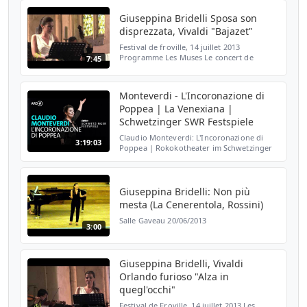
between the t...
Giuseppina Bridelli Sposa son
disprezzata, Vivaldi "Bajazet"
Festival de froville, 14 juillet 2013
Programme Les Muses Le concert de
7:45
l'hostel de dieu, dir. F.E.Comte Giuseppina
Bridelli mezzosoprano
Monteverdi - L'Incoronazione di
Poppea | La Venexiana |
Schwetzinger SWR Festspiele
Claudio Monteverdi: L'Incoronazione di
3:19:03
Poppea | Rokokotheater im Schwetzinger
Schloss, halbszenische Aufführung im
Rahmen der Schwetzinger SWR Festspiele,
7.5.2017 00:02:45 - 1....
Giuseppina Bridelli: Non più
mesta (La Cenerentola, Rossini)
Salle Gaveau 20/06/2013
3:00
Giuseppina Bridelli, Vivaldi
Orlando furioso "Alza in
quegl'occhi"
Festival de Froville, 14 juillet 2013 Les