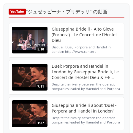
"ジュゼッピーナ・ブリデッリ" の動画
YouTube
Giuseppina Bridelli - Alto Giove
(Porpora) - Le Concert de l'Hostel
Dieu
Disque : Duel, Porpora and Handel in
5:10
London http://www.concert-
hosteldieu.com/produit/duel-giuseppina-
bridelli/ Plus d'informations sur
http://www.concert-
Duel: Porpora and Handel in
hosteldieu.com/program...
London by Giuseppina Bridelli, Le
Concert de l’Hostel Dieu & F-E
Comte
Despite the rivalry between the operatic
7:11
companies leaded by Haendel and Porpora
in London (1734-1737), much has to be said
about the real nature of the connection
between the t...
Giuseppina Bridelli about 'Duel -
Porpora and Handel in London'
Despite the rivalry between the operatic
companies leaded by Haendel and Porpora
1:37
in London (1734-1737), much has to be said
about the real nature of the connection