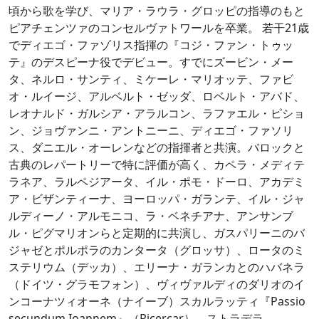
頃から歌を学び、マリア・ラウラ・グロッピの指導のもと
ピアチェンツァのコンセルヴァトワールを卒業。 若干21歳
でディエゴ・ファゾリス指揮の『コジ・ファン・トゥッ
テ』のデスピーナ役でデビュー。すでにズービン・メー
タ、ネルロ・サンティ、ミケーレ・マリオッテ、ファビ
オ・ルイージ、アルベルト・ゼッダ、ロベルト・アバド、
レオナルド・ガルシア・アラルコン、ラファエル・ピショ
ン、ジョヴァンニ・アントニーニ、ディエゴ・ファソリ
ス、ダニエル・オーレンなどの指揮者と共演。バロックと
古典のレパートリーで特に評価が高く、カペラ・メディテ
ラネア、ラルペジアータ、イル・ポモ・ドーロ、アカデミ
ア・ビザンティーナ、ヨーロッパ・ガランテ、イル・ジャ
ルディーノ・アルモニコ、ラ・ベネチアナ、アンサンブ
ル・ピグマリオンらと定期的に共演し、ガスパリーニのバ
ジャゼとポルポラのカンタータ（グロッサ）、ロータのミ
ステリウム（デッカ）、エリーナ・ガランカとのハバネラ
（ドイツ・グラモフォン）、ヴィヴァルディのダリオのイ
ンコーナツィオーネ（ナイーブ）スカルラッティ『Passio
secundum Ioannem』（Ricercar）、ストラデラ