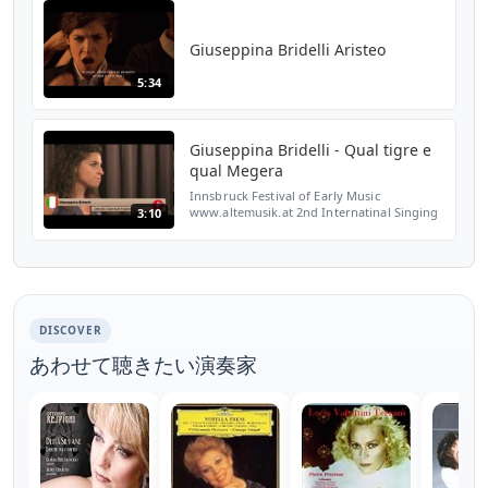
Giuseppina Bridelli Aristeo
5:34
Giuseppina Bridelli - Qual tigre e
qual Megera
Innsbruck Festival of Early Music
www.altemusik.at 2nd Internatinal Singing
3:10
Competition for Baroque Opera Pietro
Antonio Cesti 20 - 25 August 2011 Georg
Friedrich HÄNDEL Opera „...
DISCOVER
あわせて聴きたい演奏家