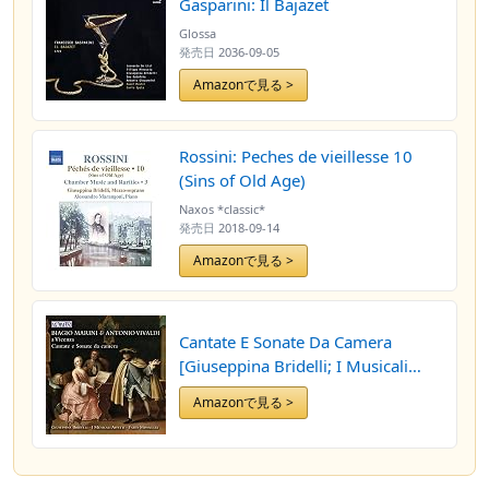
Gasparini: Il Bajazet
Glossa
発売日
2036-09-05
Amazonで見る >
Rossini: Peches de vieillesse 10
(Sins of Old Age)
Naxos *classic*
発売日
2018-09-14
Amazonで見る >
Cantate E Sonate Da Camera
[Giuseppina Bridelli; I Musicali
Affetti] [TACTUS: DVD]
Amazonで見る >