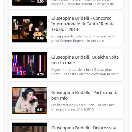
3:50
Muses Giuseppina Bridelli Le concert de
l'hostel de dieu, dir. F.E.Comte
Giuseppina Bridelli - Concorso
Internazionale di Canto "Renata
Tebaldi" 2013
Giuseppina Bridelli - Terzo Premio/Third
8:09
prize Sezione Repertorio Antico e
Barocco/Ancient and Barocco Repertoire
section G.F. Händel -- "Dove sei, amato
bene?" - Rodelinda, reg...
Giuseppina Bridelli, Qualche volta
non fa male
Haydn Il mondo della luna Giuseppina
Bridelli: Ernesto Qualche volta non fa male
4:29
il contrasto ed il rigore. Sempre pace,
sempre amore, fa languire anco il piacer.
Quando poi ces...
Giuseppina Bridelli, "Parto, ma tu
ben mio"
Les mozart de l'Opera Paris, Theatre des
Champs Elysees 24/01/2015
6:51
Giuseppina Bridelli - Disprezzata