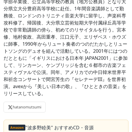
学部卒業後、公立高等学校の教員（地方公務員）となり大
分県立大分豊府高等学校に赴任。1年間音楽講師として勤
務後、ロンドンのトリニティ音楽大学に留学し、声楽科専
攻科修了。帰国後、大分県立芸術短期大学付属緑丘高等学
校で非常勤講師の傍ら、初めてのリサイタルを行う。宮本
修、地村俊政、高田重孝、江口元子、エリザベス・ホウズ
に師事。1990年からリュート奏者のつのだたかしとリュー
トソングのデュオを組んで活動している。2001年にはつの
だとともに「イギリスにおける日本年 JAPAN2001」に参加
して、リンカーン、ケンブリッジを含む６都市の古楽フェ
スティヴァルで公演。同年、アメリカでの中日韓米世界平
和祈念コンサートで間宮芳生の『セレナーデIII』を世界初
演。avexから『美しい日本の歌』、『ひとときの音楽』を
リリースしている。
hatanomutsumi
"波多野睦美" おすすめCD・音源
Amazon