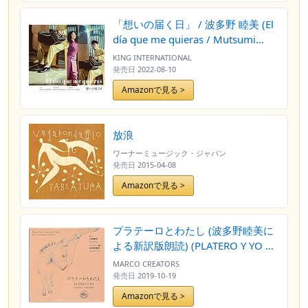
「想いの届く日」 / 波多野 睦美 (El
día que me quieras / Mutsumi
Hatano) [CD] [国内プレス] [日本語
KING INTERNATIONAL
帯・解説付き]
発売日
2022-08-10
Amazonで見る >
放浪
ワーナーミュージック・ジャパン
発売日
2015-04-08
Amazonで見る >
プラテーロとわたし (波多野睦美に
よる新訳版朗読) (PLATERO Y YO ~
Music: Mario Castelnuovo-Tedesco
MARCO CREATORS
| Poem: Juan Ramon Jimenez /
発売日
2019-10-19
Yasuji Ohagi | Mutsumi Hatano)
Amazonで見る >
[2CD] [国内プレス] [日本語帯・解