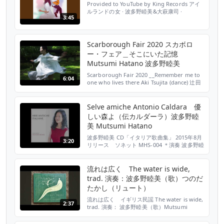
Provided to YouTube by King Records アイ
ロック・ヴィオラ） 諸岡典経（ヴィオロー
ルランドの女 · 波多野睦美&大萩康司 ·
ネ...
3:45
eanORiada · PeadarODoirnin コーリング･ユ
ー ℗ King Record Co.,Ltd. Released on:
2018-07-25 Auto-generated by YouTube.
Scarborough Fair 2020 スカボロ
ー・フェア＿そこにいた記憶
Mutsumi Hatano 波多野睦美
Scarborough Fair 2020 __Remember me to
6:04
one who lives there Aki Tsujita (dance) 辻田
暁 Mutsumi Hatano (voice) 波多野睦美
Hiroko Kohno (piano) 河野紘子 Ryuta
Tsunoda (musical arrangement) 角田隆...
Selve amiche Antonio Caldara 優
しい森よ（伝カルダーラ）波多野睦
美 Mutsumi Hatano
波多野睦美 CD「イタリア歌曲集」 2015年8月
3:20
リリース ソネット MHS-004 ＊演奏 波多野睦
美（メゾソプラノ） 西山まりえ（バロック・
ハープ／チェンバロ／ヴァージナル） 懸田貴
嗣（バロック・チェロ） 渡邉さとみ／川久保
流れは広く The water is wide,
洋子／宮崎蓉子／小玉安奈／廣海史帆／長岡聡
trad. 演奏：波多野睦美（歌）つのだ
季（バロック・ヴァイオリン） 朝吹園子（バ
たかし（リュート）
ロック・ヴィオラ） 諸岡典経（ヴィオロー
ネ...
流れは広く イギリス民謡 The water is wide,
2:37
trad. 演奏： 波多野睦美（歌）Mutsumi
Hatano, vocal つのだたかし（リュート）
Takashi Tsunoda, lute THE WATER IS WIDE