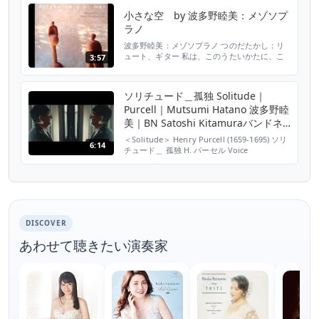
The water is wide, I cannot get o'er, and
小さな空 by 波多野睦美：メゾソプ
neither hav...
ラノ
波多野睦美：メゾソプラノ つのだたかし：リ
ュート、ギター 私は、このうたいかたに、こ
3:57
のうたの素朴さがいちばん表れているように思
えます。 武満徹の行間に、夕空がみえてきそ
う。 ↓Amazonで買えます。
ソリチュード＿孤独 Solitude｜
http://www.amazon.co.jp/%E3%82%A2%E3%83%AB%E3%83%95%E3%82%A9%E3%83%B3%E3%82%...
Purcell｜Mutsumi Hatano 波多野睦
美｜BN Satoshi Kitamuraバンドネ
オン北村聡｜CB Kazuhiro Tanabe
＜Solitude＞ Henry Purcell (1659-1695) ソリ
6:14
田辺和弘
チュード＿ 孤独 H. パーセル Voice
Mutsumi Hatano 歌 波多野睦美
Bandoneon Satoshi Kitamura バンドネ
オン 北村聡 Contrabass Kazuhiro
Tanabe コントラバス 田辺和弘 a man ...
DISCOVER
あわせて聴きたい演奏家