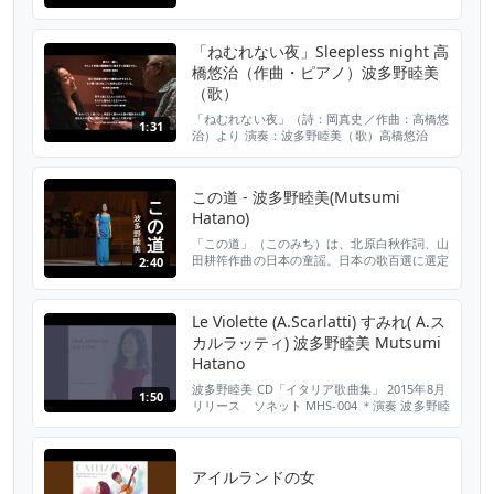
HANDEL FESTIVAL JAPAN Vol.10 14th
January,2013, Hamarikyu Asahi Hall, Tokyo
Ruggiero: Mutsumi Hatano (...
「ねむれない夜」Sleepless night 高
橋悠治（作曲・ピアノ）波多野睦美
（歌）
「ねむれない夜」（詩：岡真史／作曲：高橋悠
1:31
治）より 演奏：波多野睦美（歌）高橋悠治
（ピアノ） ◎CD「ねむれない夜＿高橋悠治ソ
ングブック」（Sonnet MHS-006) 所収 ©️ソ
ネットレーベル／オフィス・ソネット 販売：
この道 - 波多野睦美(Mutsumi
キングインターナショナル
Hatano)
https://www.kinginternational.co.jp/genre/mhs-
006/ ...
「この道」（このみち）は、北原白秋作詞、山
田耕筰作曲の日本の童謡。日本の歌百選に選定
2:40
された。「波多野 睦美」（はたの むつみ）
は、日本のメゾソプラノ歌手。 #この道 #波多
野睦美 #MutsumiHatano #このみち #北原白
Le Violette (A.Scarlatti) すみれ( A.ス
秋 #山田耕筰 #童謡 #日本の歌百選 #はたのむ
カルラッティ) 波多野睦美 Mutsumi
つみ #メゾソプラノ
Hatano
波多野睦美 CD「イタリア歌曲集」 2015年8月
1:50
リリース ソネット MHS-004 ＊演奏 波多野睦
美（メゾソプラノ） 西山まりえ（バロック・
ハープ／チェンバロ／ヴァージナル） 懸田貴
嗣（バロック・チェロ） 渡邉さとみ／川久保
洋子／宮崎蓉子／小玉安奈／廣海史帆／長岡聡
アイルランドの女
季（バロック・ヴァイオリン） 朝吹園子（バ