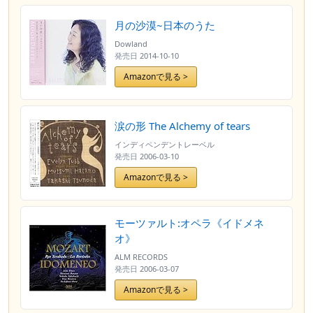
月の沙漠~日本のうた
Dowland
発売日
2014-10-10
Amazonで見る >
涙の形 The Alchemy of tears
インディペンデントレーベル
発売日
2006-03-10
Amazonで見る >
モーツァルト:オペラ《イドメネ
オ》
ALM RECORDS
発売日
2006-03-07
Amazonで見る >