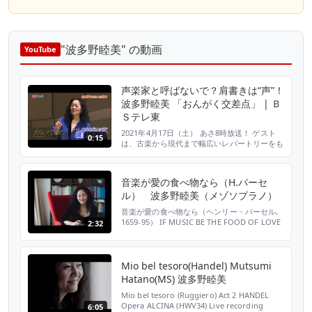
"波多野睦美" の動画
YouTube
声楽家と呼ばないで？肩書きは“声”！
波多野睦美 「おんがく交差点」 | Ｂ
Ｓテレ東
2021年4月17日（土） あさ8時放送！ ゲスト
0:15
は、古楽から現代まで幅広いレパートリーをも
つメゾソプラノの波多野睦美さん！ 声楽家に
は珍しくイギリスに留学し、シェイクスピア時
代のリュートソングでデビュー！ 肩書きには
音楽が愛の食べ物なら（H.パーセ
特別なこだわりが！落語と声楽は似ている？実
ル） 波多野睦美（メゾソプラノ）
は、小朝さんとは共通点が…!? 声楽家と呼ばれ
たくない？『歌う』人より『声』の人？『落語
音楽が愛の食べ物なら（ヘンリー・パーセル,
家』と...
1659-95） IF MUSIC BE THE FOOD OF LOVE
2:32
（Henry Purcell ca.1659-95 ） 演奏 ： 波多野
睦美（メゾソプラノ） Mutsumi Hatano
（mezzo soprano） 芝崎久美子（ハープシコ
ード） Kumiko Shibasaki（harpsi...
Mio bel tesoro(Handel) Mutsumi
Hatano(MS) 波多野睦美
Mio bel tesoro (Ruggiero) Act 2 HANDEL
Opera ALCINA (HWV34) Live recording
6:05