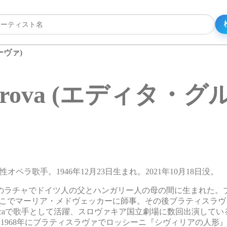
ローヴァ)
ruberova (エディタ
の女性オペラ歌手。1946年12月23日生まれ。2021年10月18日没。
のラチャでドイツ人の父とハンガリー人の母の間に生まれた。
音楽を学び始め、そこでマーリア・メドヴェッカーに師事。その後ブラティス
nicaで歌手として活躍、スロヴァキア国立劇場に数回出演して
事した。1968年にブラティスラヴァでロッシーニ『シヴィリアの人