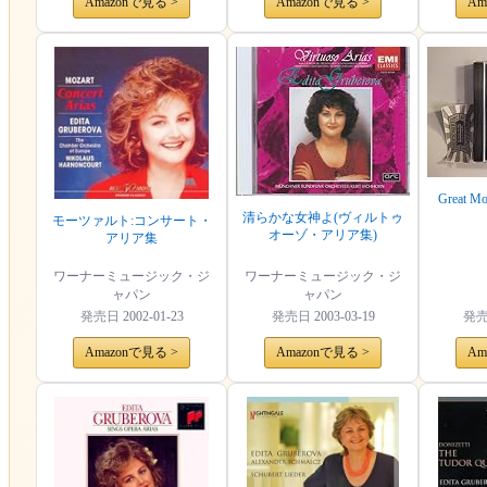
Amazonで見る >
Amazonで見る >
Am
Great Mo
清らかな女神よ(ヴィルトゥ
モーツァルト:コンサート・
オーゾ・アリア集)
アリア集
ワーナーミュージック・ジ
ワーナーミュージック・ジ
ャパン
ャパン
発売日
2002-01-23
発売日
2003-03-19
発
Amazonで見る >
Amazonで見る >
Am