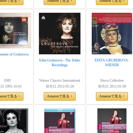
azonで見る >
Amazonで見る >
Amazonで見る >
ments of Gruberova
Edita Gruberova - The Teldec
EDITA GRUBEROVA-
Recordings
WIENER
EMI
Warner Classics International
Sheva Collection
売日
1995-10-01
発売日
2012-05-28
発売日
2012-01-09
azonで見る >
Amazonで見る >
Amazonで見る >