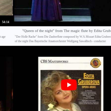
54:14
"Queen of the night" from The magic flute by Edita Gru
t age
"Der Holle Rache" form Die Zauberflote composed by W.A.Mozart Edita Gruber
of the night Das Bayerische Ataatsorchester Wolfgang Sawallisch - conductor