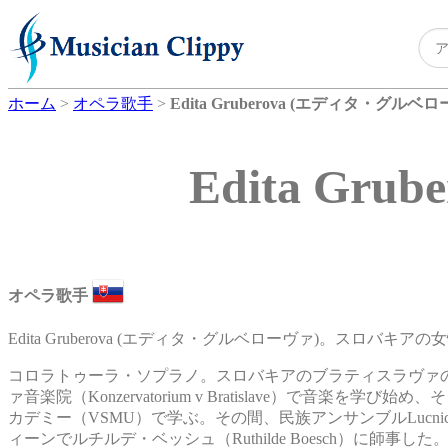
ホーム
>
オペラ歌手
>
Edita Gruberova (エディタ・グルベ
Edita G
オペラ歌手
Edita Gruberova (エディタ・グルベローヴァ)。スロバキア
コロラトゥーラ・ソプラノ。スロバキアのブラティスラヴァ
ァ音楽院（Konzervatorium v Bratislave）で
カデミー（VSMU）で学ぶ。その間、民族アンサンブルLuc
ィーンでルチルデ・ベッシュ（Ruthilde Boesch）に師