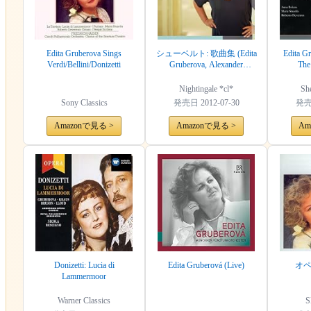
Edita Gruberova Sings
シューベルト: 歌曲集 (Edita
Edita Gr
Verdi/Bellini/Donizetti
Gruberova, Alexander
The
Schmalcz : Schubert Lieder)
[輸入盤]
Nightingale *cl*
She
Sony Classics
発売日
2012-07-30
発
Amazonで見る >
Amazonで見る >
Am
Donizetti: Lucia di
Edita Gruberová (Live)
オ
Lammermoor
Warner Classics
S