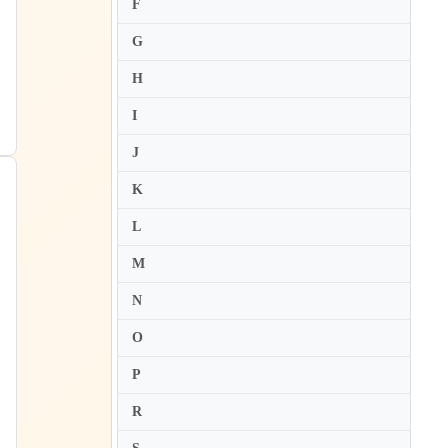
Elisabeth Meyer-Topsoe
F
Elisabeth Schwarzkopf
G
Elsa Dreisig
H
Emily D'Angelo
I
Emma Kirkby
J
Emmy Loose
K
Emoke Barath
Ena Miyachi
L
Ermonela Jaho
M
Erwin Schrott
N
Eunsie Hong
ラ
O
Eva Zaicik
P
Ewa Malas-Godlewska
ジ
R