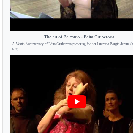
The art of Belcanto - Edita Gruberova
A 54min documentary of Edita Gruberova preparing for her Lucrezia Borgia debute (a
62!).