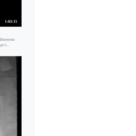
1:03:15
ilharmonic
ri s...