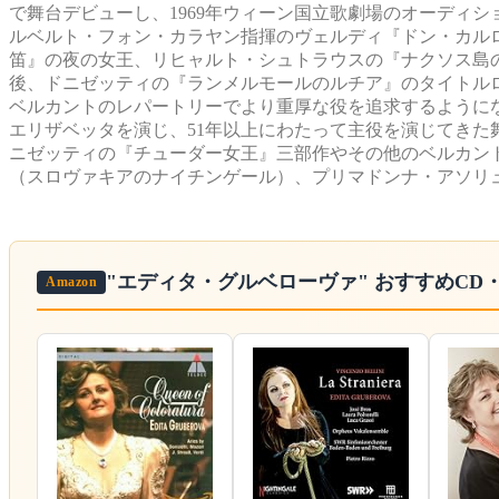
で舞台デビューし、1969年ウィーン国立歌劇場のオーディシ
ルベルト・フォン・カラヤン指揮のヴェルディ『ドン・カル
笛』の夜の女王、リヒャルト・シュトラウスの『ナクソス島
後、ドニゼッティの『ランメルモールのルチア』のタイトル
ベルカントのレパートリーでより重厚な役を追求するようにな
エリザベッタを演じ、51年以上にわたって主役を演じてき
ニゼッティの『チューダー女王』三部作やその他のベルカン
（スロヴァキアのナイチンゲール）、プリマドンナ・アソリ
"エディタ・グルベローヴァ"
おすすめCD
Amazon