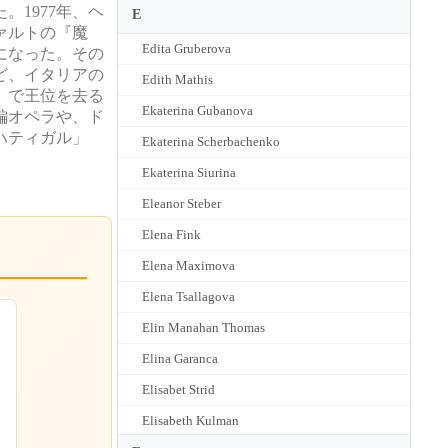
1977年、ヘ
E
ァルトの『魔
Edita Gruberova
になった。その
ど、イタリアの
Edith Mathis
』で王位を去る
Ekaterina Gubanova
編オペラや、ド
ハティガル」
Ekaterina Scherbachenko
Ekaterina Siurina
Eleanor Steber
Elena Fink
Elena Maximova
Elena Tsallagova
Elin Manahan Thomas
Elina Garanca
Elisabet Strid
Elisabeth Kulman