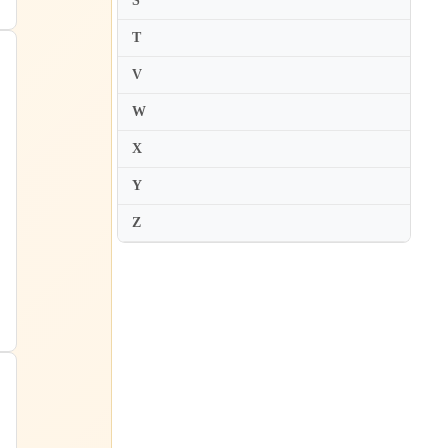
S
T
V
W
X
Y
Z