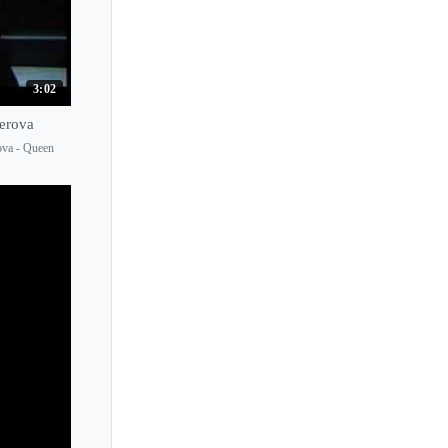
3:02
berova
ova - Queen