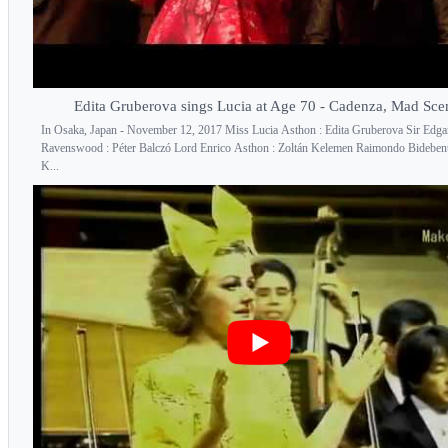
Edita Gruberova sings Lucia at Age 70 - Cadenza, Mad Sce
In Osaka, Japan - November 12, 2017 Miss Lucia Asthon : Edita Gruberova Sir Edga
Ravenswood : Péter Balczó Lord Enrico Asthon : Zoltán Kelemen Raimondo Bidebent 
K...