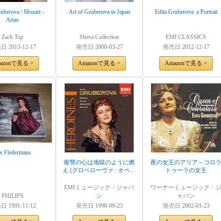
ruberova / Mozart -
Art of Gruberova in Japan
Edita Gruberova: a Portrait
Arias
Zach Top
Sheva Collection
EMI CLASSICS
売日
2013-12-17
発売日
2000-03-27
発売日
2012-12-17
azonで見る >
Amazonで見る >
Amazonで見る >
e Fledermaus
復讐の心は地獄のように燃
夜の女王のアリア～コロ
え (グロベローヴァ : オペラ
トゥーラの女王
名シーン集)
EMIミュージック・ジャパ
ワーナーミュージック・
PHILIPS
ン
ャパン
売日
1991-11-12
発売日
1998-09-23
発売日
2002-01-23