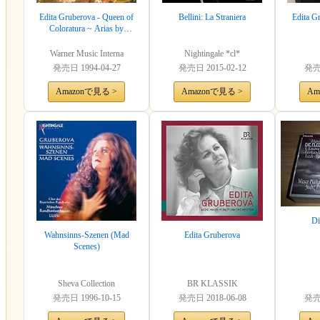
Edita Gruberova - Queen of
Bellini: La Straniera
Edita G
Coloratura ~ Arias by
Donizetti, Mozart, J. Strauss,
Verdi
Warner Music Interna
Nightingale *cl*
発売日
1994-04-27
発売日
2015-02-12
発
Amazonで見る >
Amazonで見る >
Am
Di
Wahnsinns-Szenen (Mad
Edita Gruberova
Scenes)
Sheva Collection
BR KLASSIK
発売日
1996-10-15
発売日
2018-06-08
発