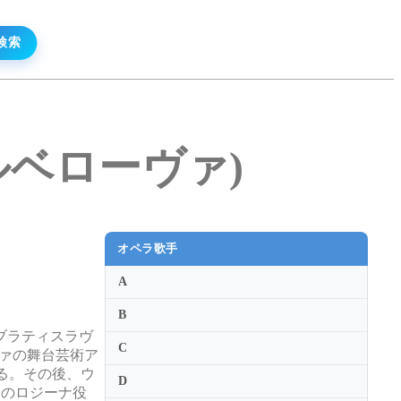
・グルベローヴァ)
オペラ歌手
A
B
ブラティスラヴ
C
ラヴァの舞台芸術ア
いる。その後、ウ
D
形』のロジーナ役