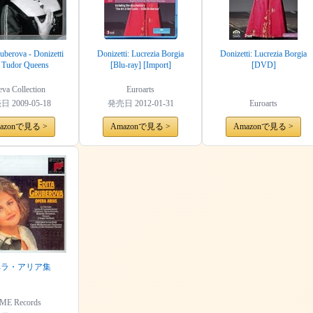
uberova - Donizetti
Donizetti: Lucrezia Borgia
Donizetti: Lucrezia Borgia
 Tudor Queens
[Blu-ray] [Import]
[DVD]
va Collection
Euroarts
売日
2009-05-18
発売日
2012-01-31
Euroarts
azonで見る >
Amazonで見る >
Amazonで見る >
ペラ・アリア集
ME Records