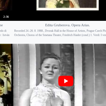
2:36
ne
Edita Gruberova. Opera Arias.
rdo di
Recorded 24.-26. 8. 1988., Dvorak Hall in the House of Artists, Prague Czech Ph
: István
Orchestra, Chorus of the Smetana Theatre, Friedrich Haider (cond.) 1. Verdi: I vesp