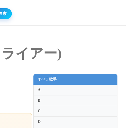
シュライアー)
オペラ歌手
A
B
C
D