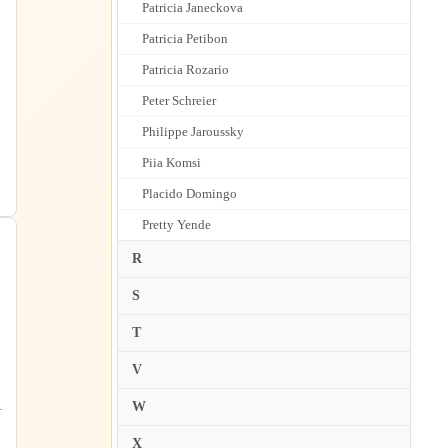
Patricia Janeckova
Patricia Petibon
Patricia Rozario
Peter Schreier
Philippe Jaroussky
Piia Komsi
Placido Domingo
Pretty Yende
R
S
T
V
・
6
W
シ
他
X