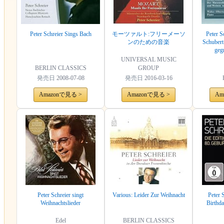
Peter Schreier Sings Bach
モーツァルト:フリーメーソ
Peter S
ンのための音楽
Schubert
geg
UNIVERSAL MUSIC
BERLIN CLASSICS
GROUP
発売日
2008-07-08
発売日
2016-03-16
Amazonで見る >
Amazonで見る >
Am
Peter Schreier singt
Various: Leider Zur Weihnacht
Peter 
Weihnachtslieder
Birthda
Edel
BERLIN CLASSICS