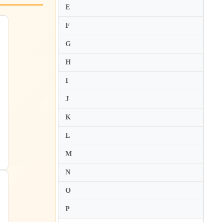
E
F
G
H
I
J
K
L
M
N
O
P