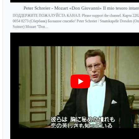
Peter Schreier - Mozart «Don Giovanni» Il mio tesoro intan
ПОДДЕРЖИТЕ ПОЖАЛУЙСТА КАНАЛ. Please support the channel. Карта 2202
0054 8273 (Сбербанк) Большое спасибо! Peter Schreier / Staatskapelle Dresden (Ot
Suitner) Mozart "Don...