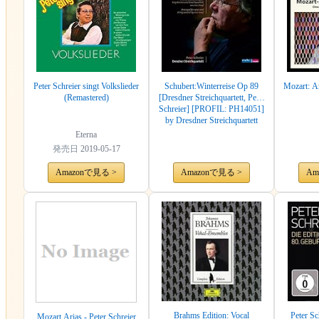
Peter Schreier singt Volkslieder
Schubert:Winterreise Op 89
Mozart: Ar
(Remastered)
[Dresdner Streichquartett, Peter
Schreier] [PROFIL: PH14051]
by Dresdner Streichquartett
Eterna
発売日
2019-05-17
Amazonで見る >
Amazonで見る >
Am
Brahms Edition: Vocal
Peter Sc
Mozart Arias - Peter Schreier