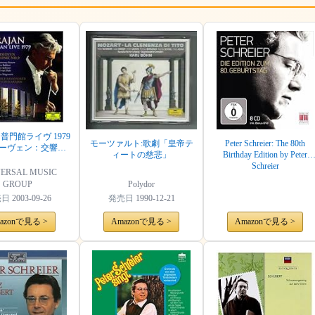
普門館ライヴ 1979
モーツァルト:歌劇「皇帝テ
Peter Schreier: The 80th
トーヴェン：交響曲
ィートの慈悲」
Birthday Edition by Peter
9番 《合唱》
Schreier
ERSAL MUSIC
GROUP
Polydor
売日
2003-09-26
発売日
1990-12-21
azonで見る >
Amazonで見る >
Amazonで見る >