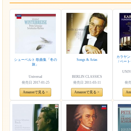
カラヤン 
シューベルト:歌曲集「冬の
Songs & Arias
/ ベー
旅」
第
UNIV
Universal
BERLIN CLASSICS
発売日
2017-01-25
発売日
2011-03-11
発
Amazonで見る >
Amazonで見る >
Am