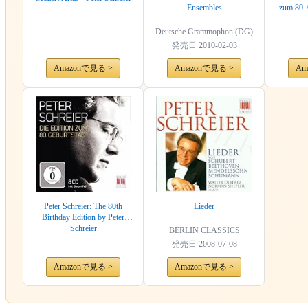
Ensembles
zum 80. 
Deutsche Grammophon (DG)
発売日
2010-02-03
Amazonで見る >
Amazonで見る >
Am
Peter Schreier: The 80th
Lieder
Birthday Edition by Peter
Schreier
BERLIN CLASSICS
発売日
2008-07-08
Amazonで見る >
Amazonで見る >