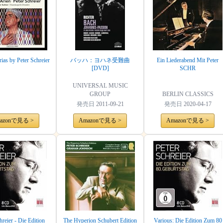
ias by Peter Schreier
バッハ：ヨハネ受難曲
Ein Liederabend Mit Peter
[DVD]
SCHR
UNIVERSAL MUSIC
GROUP
BERLIN CLASSICS
発売日
2011-09-21
発売日
2020-04-17
azonで見る >
Amazonで見る >
Amazonで見る >
hreier - Die Edition
The Hyperion Schubert Edition
Various: Die Edition Zum 80