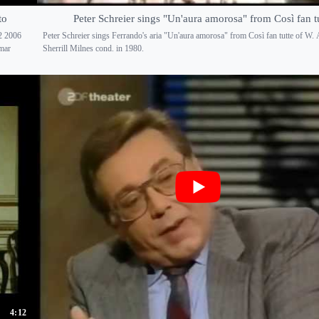
to
Peter Schreier sings "Un'aura amorosa" from Così fan t
 2006
Peter Schreier sings Ferrando's aria "Un'aura amorosa" from Così fan tutte of W.
mar
Sherrill Milnes cond. in 1980.
4:12