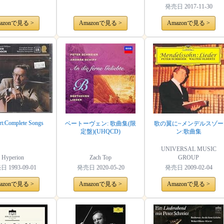
発売日
2017-11-30
azonで見る >
Amazonで見る >
Amazonで見る >
rt:Complete Songs
ベートーヴェン: 歌曲集(限
歌の翼に~メンデルスゾー
定盤)(UHQCD)
ン:歌曲集
UNIVERSAL MUSIC
Hyperion
Zach Top
GROUP
売日
1993-09-01
発売日
2020-05-20
発売日
2009-02-04
azonで見る >
Amazonで見る >
Amazonで見る >