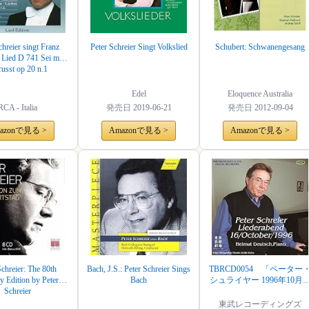
chreier singt Franz
Peter Schreier Singt Volkslied
Schubert: Schwanengesang
 Lied D 741 Sei mir
russt op 20 n.1
Edel
Eloquence Australia
RCA - Italia
発売日
2019-06-21
発売日
2012-09-04
azonで見る >
Amazonで見る >
Amazonで見る >
Schreier: The 80th
Bach, J.S.: Peter Schreier Sings
TBRCD0054 「ペーター
y Edition by Peter
Bach
シュライヤー 1996年10月1
Schreier
日東京芸術劇場ライヴ」
ューマン：「詩人の恋」
東武レコーディングズ