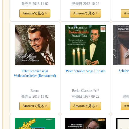
発売日
2018-11-02
発売日
2012-10-26
Amazonで見る >
Amazonで見る >
Am
Schube
Peter Schreier singt
Peter Schreier Sings Christm
Weihnachtslieder (Remastered)
Eterna
Berlin Classics *cl*
発売日
2018-11-02
発売日
1997-09-22
発
Amazonで見る >
Amazonで見る >
Am