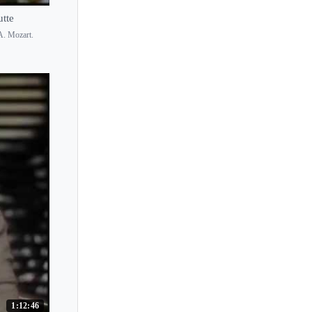
utte
 A. Mozart.
1:12:46