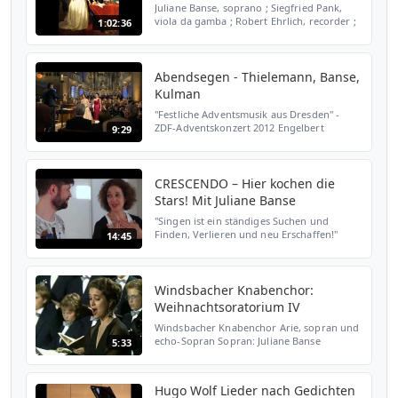
Juliane Banse, soprano ; Siegfried Pank,
viola da gamba ; Robert Ehrlich, recorder ;
1:02:36
Mitteldeutsche Barocksolisten Leipzig ;
Bläser Collegium Leipzig Recorded Nov. 2-
5, 1998, St...
Abendsegen - Thielemann, Banse,
Kulman
"Festliche Adventsmusik aus Dresden" -
ZDF-Adventskonzert 2012 Engelbert
9:29
Humperdinck: Abendsegen &
Traumpantomime (Hänsel und Gretel)
Juliane Banse, soprano & Elisabeth Kulman,
...
CRESCENDO – Hier kochen die
Stars! Mit Juliane Banse
"Singen ist ein ständiges Suchen und
Finden, Verlieren und neu Erschaffen!"
14:45
Star-Sopranistin Juliane Banse zu Gast in
der Kochshow von Blockflötist Stefan
Temmingh. Ein Gespräch...
Windsbacher Knabenchor:
Weihnachtsoratorium IV
Windsbacher Knabenchor Arie, sopran und
echo-Sopran Sopran: Juliane Banse
5:33
Knabensopran (boy treble): Martin Dürr
Flöst, mein Heiland, flöst dein Namen, Auch
den allerkleinsten S...
Hugo Wolf Lieder nach Gedichten