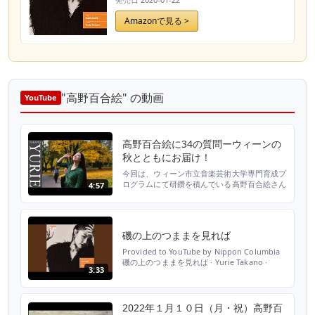
Amazonで見る >
"高野百合絵" の動画
YouTube
高野百合絵に34の質問ーウィーンの
秋とともにお届け！
今回は、ウィーン市立音楽芸術大学専門育成プ
ログラムにて研鑽を積んでいる高野百合絵さん
4:57
にVogue風34つのインタビューをさせていた
だきました！ 前半は、紅葉が今見所なウィー
ンのTürkenschanzpark (テュルケンシャン
ツ・パーク)。 そして、後半ではウィーンの秋
磯の上のつままを見れば
の味覚、”鹿のグラーシュ” ・”野生豚肉のウィ
ーン風ローストポーク”をいただきなが...
Provided to YouTube by Nippon Columbia
磯の上のつままを見れば · Yurie Takano ·
3:33
Noriyuki Sawabu · Ootomo no Yakamochi
Cantares ℗ Nippon Columbia Co., Ltd. /
NIPPONOPHONE Released on: 2020-0...
2022年１月１０日（月・祝）高野百