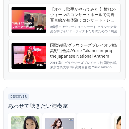
【オペラ歌手がやってみた 】憧れの
ウィーンのコンサートホールで高野
百合絵が初体験：コンサート・レポ
タージュ A concert reportage by
#留学生 #ウィーン #コンサート クラシック音
4:35
soprano, Yurie Takano
楽を学ぶ若いアーティストたちのための「農楽
チャンネル」の今回の話題は、ウィーンに留学
中のソプラノ歌手、高野百合絵さんのカメラマ
ン兼レポーターとしての初体験です。 撮影場
国歌独唱/グラウジーズプレイオフ戦/
所：ウィーン・コンツェルトハウス/シューベ
高野百合絵/Yurie Takano singing
ルト・ザール 公演：墺日協会主催定期コンサ
the Japanese National Anthem
ート「友情コンサート」 この公演は、コロナ
渦の影響によ...
2014 富山グラウジーズプレイオフ戦 国歌独唱
1:46
東京音楽大学3年 高野百合絵 Yurie Takano
singing the Japanese National Anthem Live
at Toyama Grouses basketball playoff game
DISCOVER
あわせて聴きたい演奏家