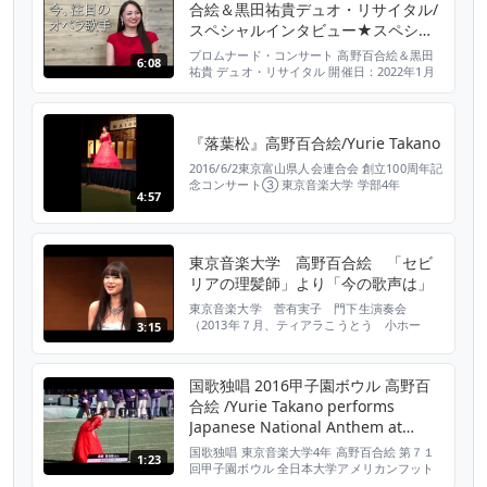
合絵＆黒田祐貴デュオ・リサイタル/
スペシャルインタビュー★スペシャ
ル・トーク・ゲスト佐渡裕芸術監督
プロムナード・コンサート 高野百合絵＆黒田
6:08
コメントも★今注目のオペラ歌手、
祐貴 デュオ・リサイタル 開催日：2022年1月
10日（月･祝） 開 演：14:00 （開 場
関西初リサイタル！
13:00） 会 場 芸術文化センター
KOBELCO 大ホール 料 金 A ¥3,000／B 売
切 チケット、公演ホームページはコチラ↓
『落葉松』高野百合絵/Yurie Takano
https://www1.gcenter-hyogo.jp/contents...
2016/6/2東京富山県人会連合会 創立100周年記
念コンサート③ 東京音楽大学 学部4年
4:57
東京音楽大学 高野百合絵 「セビ
リアの理髪師」より「今の歌声は」
東京音楽大学 菅有実子 門下生演奏会
（2013年７月、ティアラこうとう 小ホー
3:15
ル）での学部２年 高野百合絵さんの演奏で
す。高野さんは2011年全日本学生音楽コンク
ール 高校の部で優勝、2012年3月には全国選
国歌独唱 2016甲子園ボウル 高野百
抜高校野球大会の開会式で国歌を独唱していま
合絵 /Yurie Takano performs
す。
Japanese National Anthem at
Koushien Stadium .
国歌独唱 東京音楽大学4年 高野百合絵 第７１
1:23
回甲子園ボウル 全日本大学アメリカンフット
ボール選手権 決勝 試合直前セレモニー