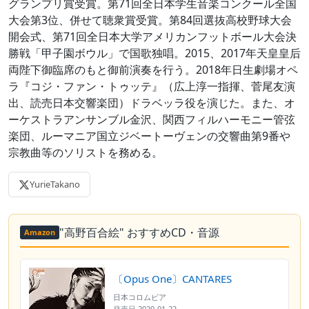
グランプリ賞受賞。第71回全日本学生音楽コンクール全国
大会第3位、併せて聴衆賞受賞。第84回選抜高校野球大会
開会式、第71回全日本大学アメリカンフットボール大会決
勝戦「甲子園ボウル」で国歌独唱。2015、2017年天皇皇后
両陛下御臨席のもと御前演奏を行う。2018年日生劇場オペ
ラ『コジ・ファン・トゥッテ』（広上淳一指揮、菅尾友演
出、読売日本交響楽団）ドラベッラ役を演じた。また、オ
ーケストラアンサンブル金沢、関西フィルハーモニー管弦
楽団、ルーマニア国立ジベートーヴェンの交響曲第9番や
宗教曲等のソリストを務める。
YurieTakano
"高野百合絵" おすすめCD・音源
Amazon
〔Opus One〕CANTARES
日本コロムビア
発売日
2020-01-22