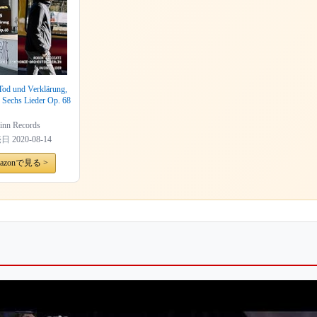
 Tod und Verklärung,
 Sechs Lieder Op. 68
inn Records
売日
2020-08-14
azonで見る >