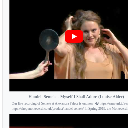
Handel: Semele - Myself I Shall Adore (Louise Alder)
Our live recording of Semele at Alexandra Palace is out now: 🎧 https://smarturl.it/Se
https://shop.monteverdi.co.uk/product/handel-semele/ In Spring 2019, the Monteverdi.