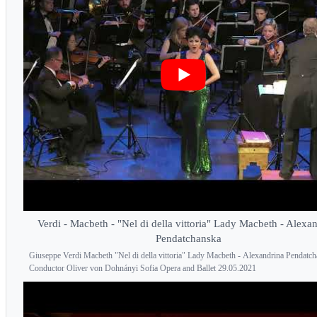
Verdi - Macbeth - "Nel di della vittoria" Lady Macbeth - Alexa
Pendatchanska
Giuseppe Verdi Macbeth "Nel di della vittoria" Lady Macbeth - Alexandrina Pendatc
Conductor Oliver von Dohnányi Sofia Opera and Ballet 29.05.2021