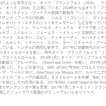
のような存在となり、オペラ・フランクフルト（2016）、ウ
・オペラ（2018）で上演している。2014年からはオペラ・
出、セバスチャン・ヴァイグル指揮の新制作『ヘンゼルとグレ
スザンナ（フィガロの結婚）、ジルダ（リゴレット）、ヴィク
クレオパトラ（エギトのジュリオチェザーレ）などを歌ってい
ラ、ガーシントン、ウェールズ・ナショナル・オペラで歌ってい
ョセフ・ミドルトン、ジェームズ・ベイリューと定期的にリサ
・マーク・エルダー、ロビン・ティチャーティ、セバスティア
フ・ルセット、リチャード・エガー、サー・リチャード・アー
ている。ヘンデルの熱烈な歌手で、2017年に啓蒙時代のオー
t）のツアーで『セメレ』のタイトルロールを歌い、同年オペラ・フランクフルト
ラ』でタイトルロールを、2019年1月にオペラ・フランクフルト
『グレーテル』（Hansel und Gretel）を歌い、2019年
った。テレビ出演では、BBC 4の2017年BBCプロムスでの
2017、ArteのStars von Morgen 2017、ルーマニ
との『ポッペアの戴冠式』タイトルロール生中継、BBC 1での
がある。2017年BBC Cardiff Singer of the Wo
賞でヤングシンガー賞を受賞。2017年7月にオーキッド・クラ
Love」と題したシュトラウス歌曲のデビューアルバムをリリース。