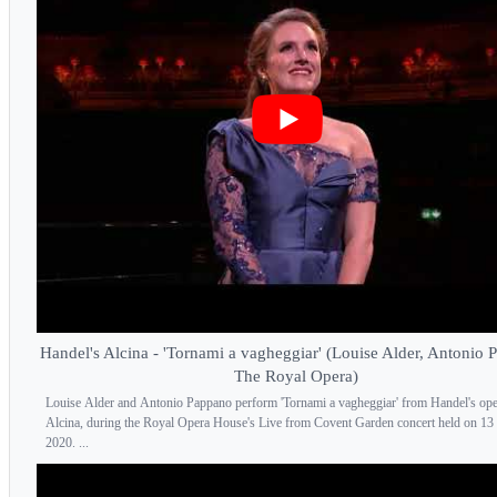
Handel's Alcina - 'Tornami a vagheggiar' (Louise Alder, Antonio 
The Royal Opera)
Louise Alder and Antonio Pappano perform 'Tornami a vagheggiar' from Handel's ope
Alcina, during the Royal Opera House's Live from Covent Garden concert held on 13
2020. ...