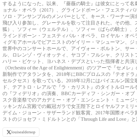
するようになった。以来、『薔薇の騎士』は彼女にとって名刺
ョナル・オペラ（2017）、グラインドボーン・フェスティバル
ソロ・アンサンブルのメンバーとして、キース・ワーナー演
飛び入り参加し、グレーテルを歌って注目された。その他、
狐）、ソフィー（ウェルテル）、ソフィー（ばらの騎士）、
ラインドボーン・フェスティバル・オペラ、ロイヤル・オペ
ィグモアホールでピアニストのゲイリー・マシューマン、ジ
世界中のコンサートホールで、アイヴォー・ボルトン、サー
ル、ロレンゾ・ヴィオッティ、ヤコブ・フルシャ、クリスト
ハリー・ビケット、ヨハネス・デブスといった指揮者と共演し
（Orchestra of the Age of Enlightenmen
新制作でアタランタを、2018年にBBCプロムスの『テオド
セルクセス）を歌っている。2018年12月にはバイエルン国立歌劇場で
ド、テアトロ・レアルで『ラ・カリスト』のタイトルロールを歌
の『フィデリオ』の演奏、BBCカーディフ・シンガー・オブ・ザ・ワールド
スク音楽祭でのアカデミー・オブ・エンシェント・ミュージック
ッキンガム宮殿での戴冠ガラで女王陛下とロイヤルファミリーを前にしての出演
デイム・ジョーン・サザーランド観客賞、2017年国際オペラ
ストのジョセフ・ミドルトンとの「Through Life and 
louisealdersop