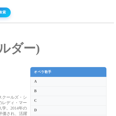
アルダー)
オペラ歌手
A
B
スクールズ・シ
C
のレディ・マー
。2014年の
D
評価され、活躍