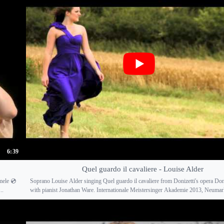
6:39
Quel guardo il cavaliere - Louise Alder
mele 💿
Soprano Louise Alder singing Quel guardo il cavaliere from Donizetti's opera Do
..
with pianist Jonathan Ware. Internationale Meistersinger Akademie 2013, Neumar