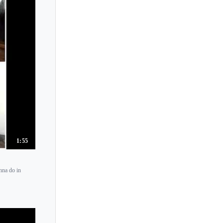
1:55
nna do in