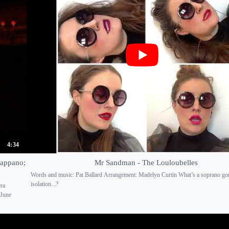
4:34
Pappano;
Mr Sandman - The Louloubelles
Words and music: Pat Ballard Arrangement: Madelyn Curtin What’s a soprano go
isolation...?
ra
 June