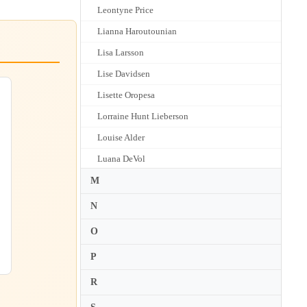
Leontyne Price
Lianna Haroutounian
Lisa Larsson
Lise Davidsen
Lisette Oropesa
Lorraine Hunt Lieberson
Louise Alder
Luana DeVol
Luca Pisaroni
M
Lucia Aliberti
N
Lucia Valentini Terrani
O
Luciana Serra
P
Luciano Pavarotti
R
Lucy Crowe