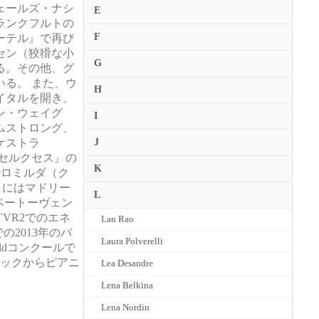
ェールズ・ナシ
E
フランクフルトの
F
ーテル』で再び
セン（狡猾な小
G
る。その他、グ
る。 また、ウ
H
イタルを開き、
ン・ウェイグ
I
ムストロング、
ケストラ
J
で『クセルクセス』の
K
でロミルダ（ク
3月にはマドリー
L
ベートーヴェン
アTVR2でのエネ
Lan Rao
2013年のバ
Laura Polverelli
rldコンクールで
シックからピアニ
Lea Desandre
Lena Belkina
Lena Nordin