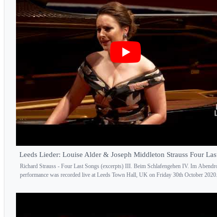
Leeds Lieder: Louise Alder & Joseph Middleton Strauss Four Las
Richard Strauss - Four Last Songs (excerpts) III. Beim Schlafengehen IV. Im Abendr
performance was recorded live at Leeds Town Hall, UK on Friday 30th October 2020.