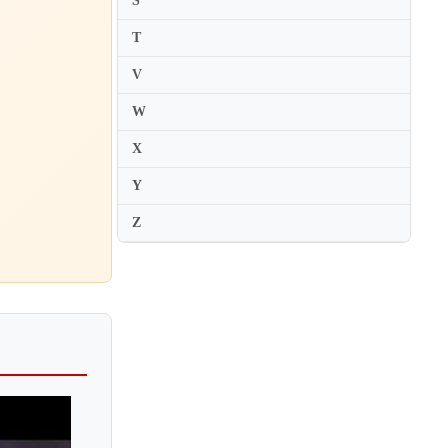
S
Lusine Zakaryan
Lyubov Kazarnovskaya
T
V
W
X
Y
Z