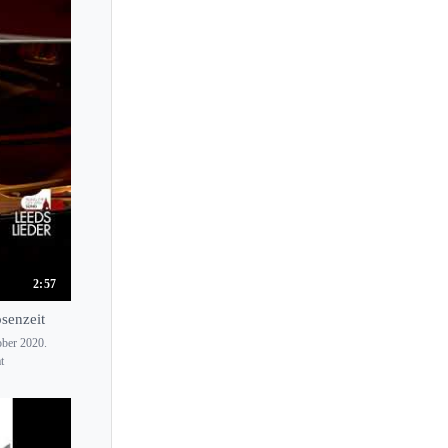
2:57
senzeit
ober 2020.
t