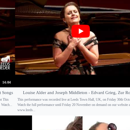
14:04
t Songs
Louise Alder and Joseph Middleton - Edvard Grieg, Zur Ro
ot This
This performance was recorded live at Leeds Town Hall, UK, on Friday 30th Oct
 Watch...
Watch the full performance until Friday 20 November on demand on our website a
www.leeds...