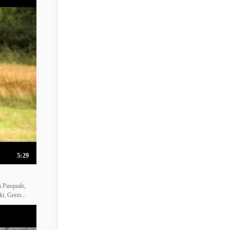
5:29
n Pasquale,
kt, Germ...