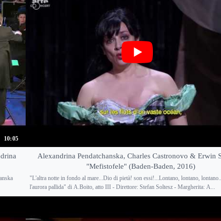
10:05
ndrina
Alexandrina Pendatchanska, Charles Castronovo & Erwin S
"Mefistofele" (Baden-Baden, 2016)
hanska
"L'altra notte in fondo al mare...Dio di pietà! son essi!...Lontano, lontano, lontano
l'aurora pallida" di A.Boito, atto III - Direttore: Stefan Soltesz - Margherita: A...