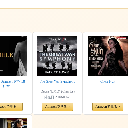
: Semele, HWV 58
The Great War Symphony
Chère Nuit
(Live)
Decca (UMO) (Classics)
発売日
2018-09-25
azonで見る >
Amazonで見る >
Amazonで見る >