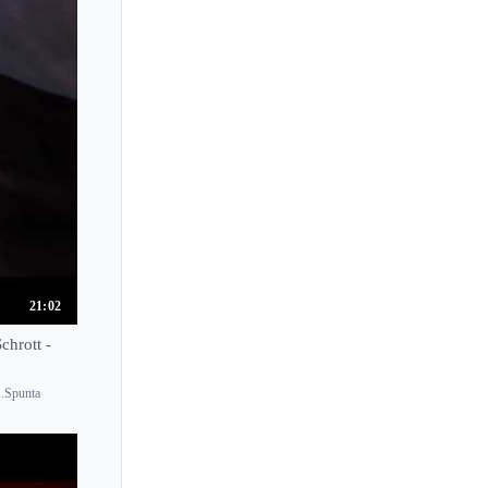
21:02
chrott -
...Spunta