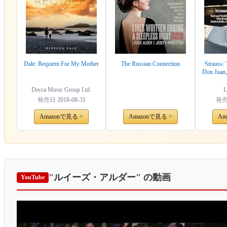
Dale: Requiem For My Mother
The Russian Connection
Strauss:
Don Juan,
Decca Music Group Ltd.
L
発売日
2018-08-31
発
Amazonで見る >
Amazonで見る >
Am
"ルイーズ・アルダー"
の動画
YouTube