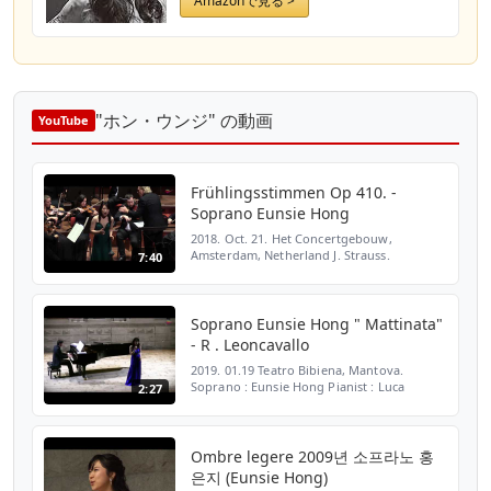
Amazonで見る >
"ホン・ウンジ" の動画
YouTube
Frühlingsstimmen Op 410. -
Soprano Eunsie Hong
2018. Oct. 21. Het Concertgebouw,
Amsterdam, Netherland J. Strauss.
7:40
Frühlingsstimmen Op 410. Soprano Eunsie
Hong with Sinfonia Rotterdam Orchestra
2018.10.21. 콘서트헤바우홀, 암스테르담, 네
덜...
Soprano Eunsie Hong " Mattinata"
- R . Leoncavallo
2019. 01.19 Teatro Bibiena, Mantova.
Soprano : Eunsie Hong Pianist : Luca
2:27
Capoferri
Ombre legere 2009년 소프라노 홍
은지 (Eunsie Hong)