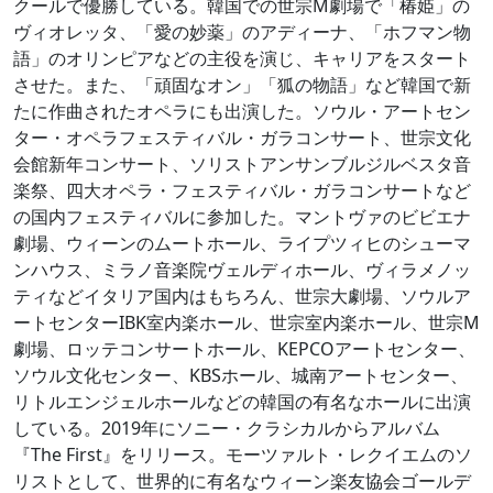
クールで優勝している。韓国での世宗M劇場で「椿姫」の
ヴィオレッタ、「愛の妙薬」のアディーナ、「ホフマン物
語」のオリンピアなどの主役を演じ、キャリアをスタート
させた。また、「頑固なオン」「狐の物語」など韓国で新
たに作曲されたオペラにも出演した。ソウル・アートセン
ター・オペラフェスティバル・ガラコンサート、世宗文化
会館新年コンサート、ソリストアンサンブルジルベスタ音
楽祭、四大オペラ・フェスティバル・ガラコンサートなど
の国内フェスティバルに参加した。マントヴァのビビエナ
劇場、ウィーンのムートホール、ライプツィヒのシューマ
ンハウス、ミラノ音楽院ヴェルディホール、ヴィラメノッ
ティなどイタリア国内はもちろん、世宗大劇場、ソウルア
ートセンターIBK室内楽ホール、世宗室内楽ホール、世宗M
劇場、ロッテコンサートホール、KEPCOアートセンター、
ソウル文化センター、KBSホール、城南アートセンター、
リトルエンジェルホールなどの韓国の有名なホールに出演
している。2019年にソニー・クラシカルからアルバム
『The First』をリリース。モーツァルト・レクイエムのソ
リストとして、世界的に有名なウィーン楽友協会ゴールデ