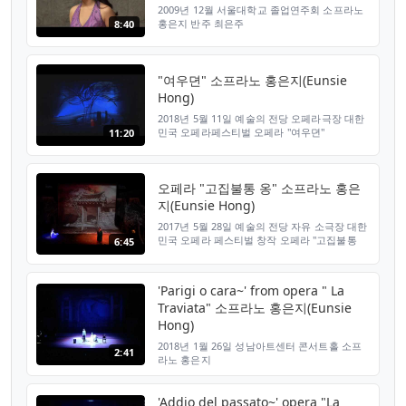
2009년 12월 서울대학교 졸업연주회 소프라노
홍은지 반주 최은주
8:40
"여우뎐" 소프라노 홍은지(Eunsie
Hong)
2018년 5월 11일 예술의 전당 오페라극장 대한
민국 오페라페스티벌 오페라 "여우뎐"
11:20
오페라 "고집불통 옹" 소프라노 홍은
지(Eunsie Hong)
2017년 5월 28일 예술의 전당 자유 소극장 대한
민국 오페라 페스티벌 창작 오페라 "고집불통
6:45
옹" 소프라노 홍은지
'Parigi o cara~' from opera " La
Traviata" 소프라노 홍은지(Eunsie
Hong)
2018년 1월 26일 성남아트센터 콘서트홀 소프
2:41
라노 홍은지
'Addio del passato~' opera "La