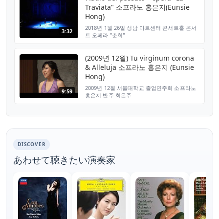
Traviata" 소프라노 홍은지(Eunsie
Hong)
2018년 1월 26일 성남 아트센터 콘서트홀 콘서
3:32
트 오페라 "춘희"
(2009년 12월) Tu virginum corona
& Alleluja 소프라노 홍은지 (Eunsie
Hong)
2009년 12월 서울대학교 졸업연주회 소프라노
9:59
홍은지 반주 최은주
DISCOVER
あわせて聴きたい演奏家