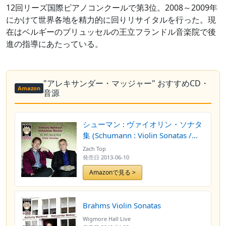
12回リーズ国際ピアノコンクールで第3位。2008～2009年
にかけて世界各地を精力的に回りリサイタルを行った。現
在はベルギーのブリュッセルの王立フランドル音楽院で後
進の指導にあたっている。
"アレキサンダー・マッジャー" おすすめCD・
Amazon
音源
シューマン : ヴァイオリン・ソナタ
集 (Schumann : Violin Sonatas /
Anthpny Marwood , Aleksandar
Zach Top
Madzar) [輸入盤]
発売日
2013-06-10
Amazonで見る >
Brahms Violin Sonatas
Wigmore Hall Live