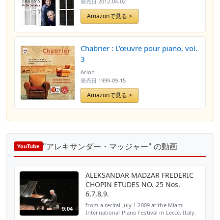
発売日
2012-04-02
Amazonで見る >
Chabrier : L'œuvre pour piano, vol.
3
Arion
発売日
1999-09-15
Amazonで見る >
"アレキサンダー・マッジャー" の動画
YouTube
ALEKSANDAR MADZAR FREDERIC
CHOPIN ETUDES NO. 25 Nos.
6,7,8,9.
from a recital July 1 2009 at the Miami
9:04
International Piano Festival in Lecce, Italy.