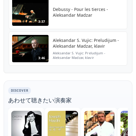
Madžar Biography- Aleksandar Ma...
Debussy - Pour les tierces -
Aleksandar Madzar
3:37
Aleksandar S. Vujic: Preludijum -
Aleksandar Madzar, klavir
Aleksandar S. Vujic: Preludijum -
Aleksandar Madzar, klavir
3:46
DISCOVER
あわせて聴きたい演奏家