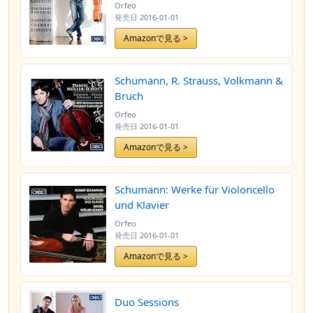
Orfeo
発売日
2016-01-01
Amazonで見る >
Schumann, R. Strauss, Volkmann &
Bruch
Orfeo
発売日
2016-01-01
Amazonで見る >
Schumann: Werke für Violoncello
und Klavier
Orfeo
発売日
2016-01-01
Amazonで見る >
Duo Sessions