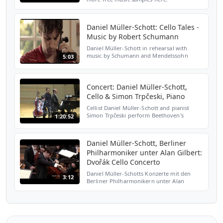
http://bit.ly/rj4lrT recorded live on
December 16, 2007 with Deutsche Radio
Philharmonie under Christoph ...
Daniel Müller-Schott: Cello Tales -
Music by Robert Schumann
Daniel Müller-Schott in rehearsal with
music by Schumann and Mendelssohn
5:03
Daniel Müller-Schott, Cello Lauma Skride,
Piano Excerpt: copyright Cello Tales
Concert: Daniel Müller-Schott,
Cello & Simon Trpčeski, Piano
Cellist Daniel Müller-Schott and pianist
Simon Trpčeski perform Beethoven's
1:20:52
Sonata in C major, op. 102, no. 1, Brahms'
Sonata in F major, op. 99, and Chopin's
Sonata in G minor,...
Daniel Müller-Schott, Berliner
Philharmoniker unter Alan Gilbert:
Dvořák Cello Concerto
Daniel Müller-Schotts Konzerte mit den
3:12
Berliner Philharmonikern unter Alan
Gilbert im Januar 2014. Quelle: www.digital-
concert-hall.com