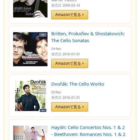
発売日
2009-03-16
Amazonで見る >
Britten, Prokofiev & Shostakovich:
The Cello Sonatas
Orfeo
発売日
2016-01-01
Amazonで見る >
Dvořák: The Cello Works
Orfeo
発売日
2016-01-01
Amazonで見る >
Haydn: Cello Concertos Nos. 1 & 2
- Beethoven: Romances Nos. 1 & 2