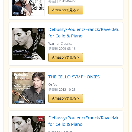
発売日
2011-04-27
Amazonで見る >
Debussy/Poulenc/Franck/Ravel:Music
for Cello & Piano
Warner Classics
発売日
2009-03-16
Amazonで見る >
THE CELLO SYMPHONIES
Orfeo
発売日
2012-10-25
Amazonで見る >
Debussy/Poulenc/Franck/Ravel:Music
for Cello & Piano
Warner Classics