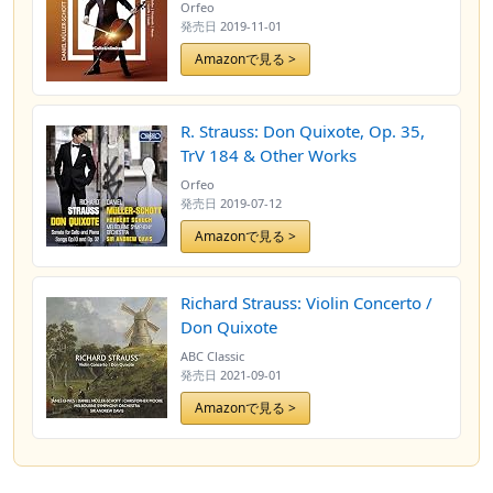
Orfeo
発売日
2019-11-01
Amazonで見る >
R. Strauss: Don Quixote, Op. 35,
TrV 184 & Other Works
Orfeo
発売日
2019-07-12
Amazonで見る >
Richard Strauss: Violin Concerto /
Don Quixote
ABC Classic
発売日
2021-09-01
Amazonで見る >