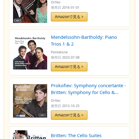
Orfeo
発売日
2016-01-01
Amazonで見る >
Mendelssohn-Bartholdy: Piano
Trios 1 & 2
Pentatone
発売日
2023-07-08
Amazonで見る >
Prokofiev: Symphony concertante -
Britten: Symphony for Cello &
Orchestra
Orfeo
発売日
2012-10-25
Amazonで見る >
Britten: The Cello Suites