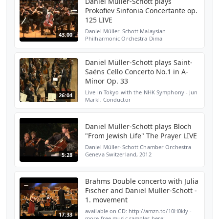
Daniel Müller-Schott plays
Prokofiev Sinfonia Concertante op.
125 LIVE
Daniel Müller-Schott Malaysian
43:00
Philharmonic Orchestra Dima
Slobodeniouk, Conductor Petronas Concert
Hall, 2016
Daniel Müller-Schott plays Saint-
Saëns Cello Concerto No.1 in A-
Minor Op. 33
Live in Tokyo with the NHK Symphony - Jun
26:04
Märkl, Conductor
Daniel Müller-Schott plays Bloch
"From Jewish Life" The Prayer LIVE
Daniel Müller-Schott Chamber Orchestra
Geneva Switzerland, 2012
5:28
Brahms Double concerto with Julia
Fischer and Daniel Müller-Schott -
1. movement
available on CD: http://amzn.to/10H0kly -
17:33
more free music samples here: