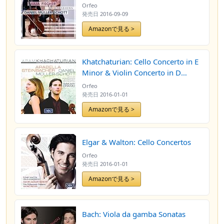
Orfeo
発売日
2016-09-09
Amazonで見る >
Khatchaturian: Cello Concerto in E
Minor & Violin Concerto in D
Minor
Orfeo
発売日
2016-01-01
Amazonで見る >
Elgar & Walton: Cello Concertos
Orfeo
発売日
2016-01-01
Amazonで見る >
Bach: Viola da gamba Sonatas