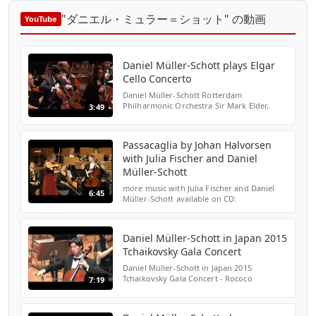
"ダニエル・ミュラー＝ショット" の動画
YouTube
Daniel Müller-Schott plays Elgar
Cello Concerto
Daniel Müller-Schott Rotterdam
Philharmonic Orchestra Sir Mark Elder,
3:49
Conductor Live Recording, Rotterdam April
2016 Copyright: ARTE, BR TV
Passacaglia by Johan Halvorsen
with Julia Fischer and Daniel
Müller-Schott
more music with Julia Fischer and Daniel
6:45
Müller-Schott available on CD:
http://amzn.to/10H0kly - more free music
samples here: http://bit.ly/rj4lrT recorded
live on December 16,...
Daniel Müller-Schott in Japan 2015
Tchaikovsky Gala Concert
Daniel Müller-Schott in Japan 2015
Tchaikovsky Gala Concert - Rococo
7:19
Variations with Jun Märkl and Yomiuri
Nippon Symphony Orchestra Tokyo