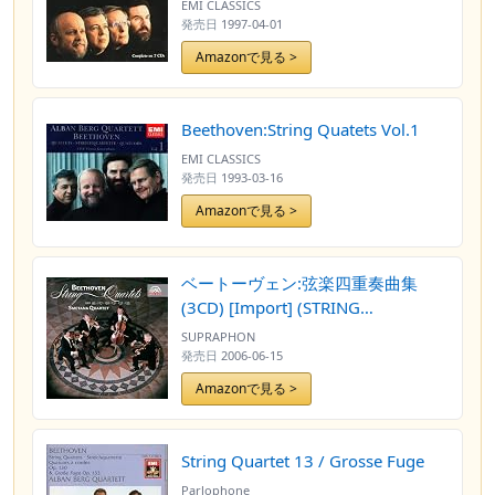
EMI CLASSICS
発売日
1997-04-01
Amazonで見る >
Beethoven:String Quatets Vol.1
EMI CLASSICS
発売日
1993-03-16
Amazonで見る >
ベートーヴェン:弦楽四重奏曲集
(3CD) [Import] (STRING
QUARTETS)
SUPRAPHON
発売日
2006-06-15
Amazonで見る >
String Quartet 13 / Grosse Fuge
Parlophone