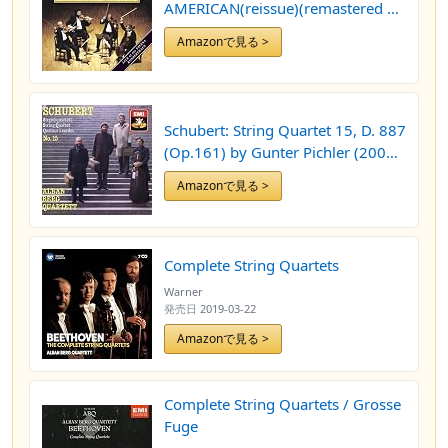
AMERICAN(reissue)(remastered by
ALBAN BERG QUARTET (2008-01-
Amazonで見る >
23)
Schubert: String Quartet 15, D. 887
(Op.161) by Gunter Pichler (2004-
01-01)
Amazonで見る >
Complete String Quartets
Warner
発売日
2019-03-22
Amazonで見る >
Complete String Quartets / Grosse
Fuge