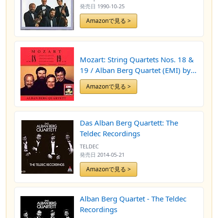
発売日
1990-10-25
Amazonで見る >
Mozart: String Quartets Nos. 18 &
19 / Alban Berg Quartet (EMI) by
Alban Berg Quartett
Amazonで見る >
Das Alban Berg Quartett: The
Teldec Recordings
TELDEC
発売日
2014-05-21
Amazonで見る >
Alban Berg Quartet - The Teldec
Recordings