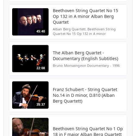
Alban Berg Quartett 1st violin - Günter
Pichler 2...
Beethoven String Quartet No 15
Op 132 in A minor Alban Berg
Quartet
Alban Berg Quartett. Beethoven String
45:40
Quartet No 15 Op 132 in A minor
The Alban Berg Quartet -
Documentary (English Subtitles)
Bruno Monsaingeon Documentary - 1996
22:08
Franz Schubert - String Quartet
No.14 in D minor, D.810 (Alban
Berg Quartett)
35:37
Beethoven String Quartet No 1 Op
18 in F major Alban Berg Quartett