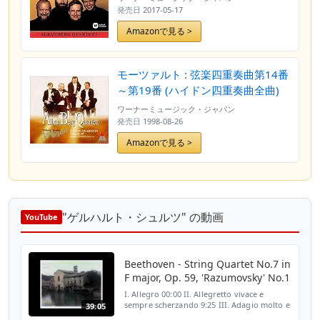
発売日
2017-05-17
Amazonで見る >
モーツァルト : 弦楽四重奏曲第14番
～第19番 (ハイドン四重奏曲全曲)
ワーナーミュージック・ジャパン
発売日
1998-08-26
Amazonで見る >
"ゲルハルト・シュルツ" の動画
YouTube
Beethoven - String Quartet No.7 in
F major, Op. 59, 'Razumovsky' No.1
I. Allegro 00:00 II. Allegretto vivace e
sempre scherzando 9:25 III. Adagio molto e
39:05
mesto 18:07 IV. Allegro (Thème russe) 31:02