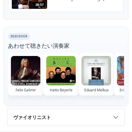
28:57
DISCOVER
あわせて聴きたい演奏家
Felix Galimir
Hatto Beyerle
Eduard Melkus
Eric Ro
ヴァイオリニスト