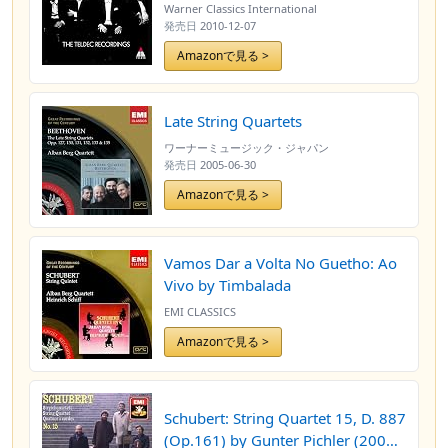
Warner Classics International
発売日
2010-12-07
Amazonで見る >
Late String Quartets
ワーナーミュージック・ジャパン
発売日
2005-06-30
Amazonで見る >
Vamos Dar a Volta No Guetho: Ao
Vivo by Timbalada
EMI CLASSICS
Amazonで見る >
Schubert: String Quartet 15, D. 887
(Op.161) by Gunter Pichler (2004-