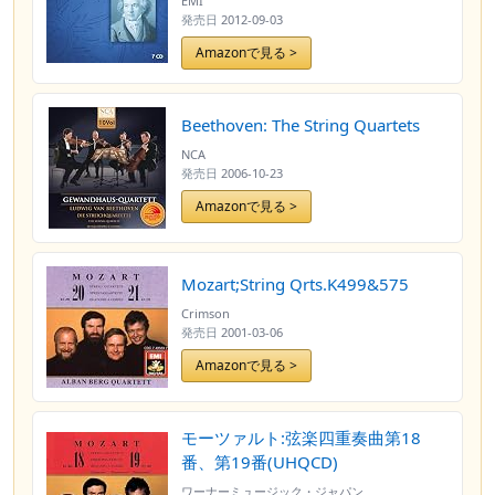
EMI
発売日
2012-09-03
Amazonで見る >
Beethoven: The String Quartets
NCA
発売日
2006-10-23
Amazonで見る >
Mozart;String Qrts.K499&575
Crimson
発売日
2001-03-06
Amazonで見る >
モーツァルト:弦楽四重奏曲第18
番、第19番(UHQCD)
ワーナーミュージック・ジャパン