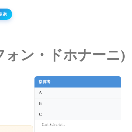
ストフ・フォン・ドホナーニ)
指揮者
A
B
C
Carl Schuricht