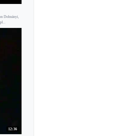
von Dohnányi,
l...
12:36