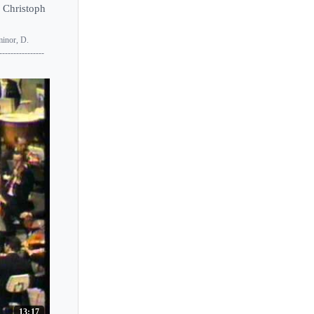
 Christoph
nor, D.
---------------
13:17