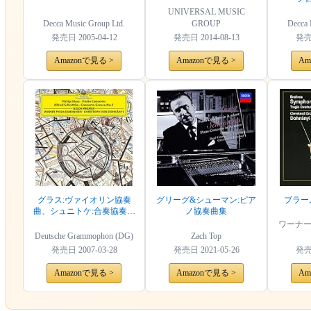
容」
UNIVERSAL MUSIC
Decca Music Group Ltd.
GROUP
Decca 
発売日
2005-04-12
発売日
2014-08-13
発
Amazonで見る >
Amazonで見る >
Am
グラス:ヴァイオリン協奏
グリーグ&シューマン:ピア
ブラー
曲、シュニトケ:合奏協奏曲
ノ協奏曲集
第5番
ワーナ
Deutsche Grammophon (DG)
Zach Top
発売日
2007-03-28
発売日
2021-05-26
発
Amazonで見る >
Amazonで見る >
Am