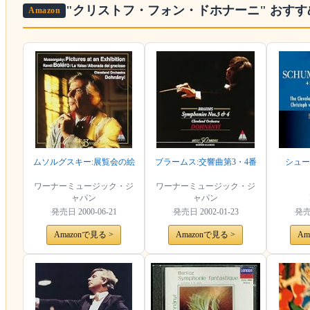
"クリストフ・フォン・ドホナーニ"
おすす
Amazon
ムソルグスキー:展覧会の絵
ブラームス:交響曲第3・4番
シュー
ワーナーミュージック・ジ
ワーナーミュージック・ジ
ャパン
ャパン
発売日
2000-06-21
発売日
2002-01-23
発
Amazonで見る >
Amazonで見る >
Am