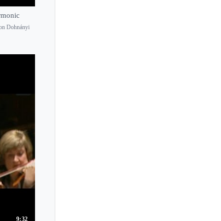
rmonic
von Dohnányi
9:32