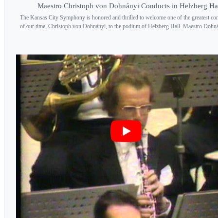
Maestro Christoph von Dohnányi Conducts in Helzberg Ha
The Kansas City Symphony is honored and thrilled to welcome one of the greatest co
of our time, Christoph von Dohnányi, to the podium of Helzberg Hall. Maestro Dohnán