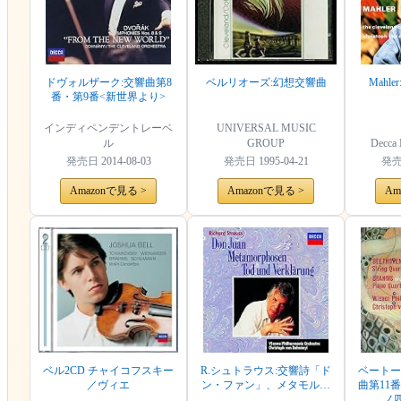
ドヴォルザーク:交響曲第8
ベルリオーズ:幻想交響曲
Mahler
番・第9番<新世界より>
インディペンデントレーベ
UNIVERSAL MUSIC
ル
GROUP
Decca 
発売日
2014-08-03
発売日
1995-04-21
発
Amazonで見る >
Amazonで見る >
Am
ベル2CD チャイコフスキー
R.シュトラウス:交響詩「ド
ベートー
／ヴィエ
ン・ファン」、メタモルフ
曲第11
ォーゼン、交響詩「死と変
ノ