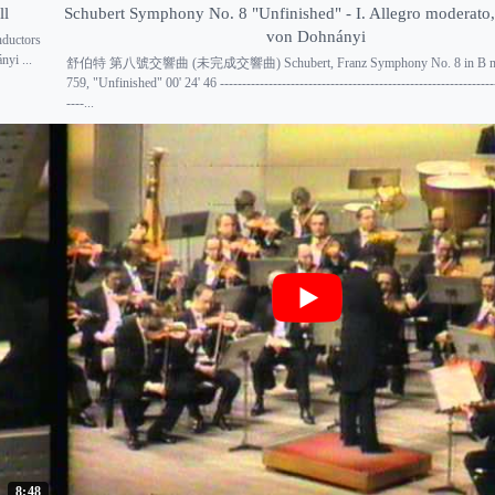
ll
Schubert Symphony No. 8 "Unfinished" - I. Allegro moderato,
von Dohnányi
nductors
yi ...
舒伯特 第八號交響曲 (未完成交響曲) Schubert, Franz Symphony No. 8 in B mi
759, "Unfinished" 00' 24' 46 ---------------------------------------------------------------
----...
8:48