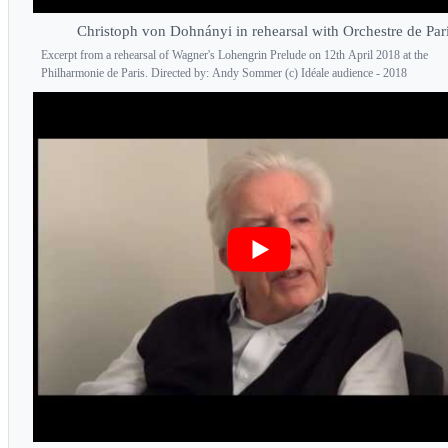
Christoph von Dohnányi in rehearsal with Orchestre de Par
Excerpt from a rehearsal of Wagner's Lohengrin Prelude on 12th April 2018 at the
Philharmonie de Paris. Directed by: Andy Sommer (c) Idéale audience - 2018