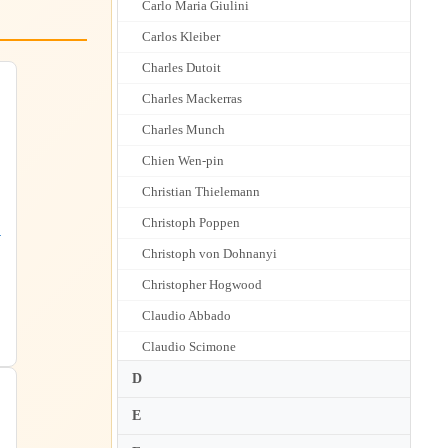
Carlo Maria Giulini
Carlos Kleiber
Charles Dutoit
Charles Mackerras
Charles Munch
Chien Wen-pin
Christian Thielemann
Christoph Poppen
4
Christoph von Dohnanyi
Christopher Hogwood
Claudio Abbado
Claudio Scimone
Colin Davis
D
Constantine Orbelian
E
Cornelius Meister