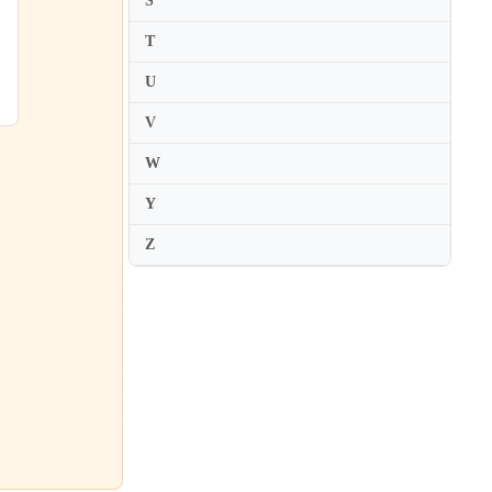
S
T
U
V
W
Y
Z