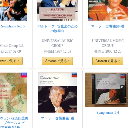
: Symphony No. 5
バルトーク : 管弦楽のため
マーラー:交響曲第6番
の協奏曲
UNIVERSAL MUSIC
UNIVERSAL MUSIC
Music Group Ltd.
GROUP
GROUP
売日
2017-02-09
発売日
1997-12-03
発売日
2000-12-20
azonで見る >
Amazonで見る >
Amazonで見る >
Symphonies 1-4
ヴェン:弦楽四重奏
マーラー:交響曲第1番
番、ブラームス:ピア
四重奏曲第1番