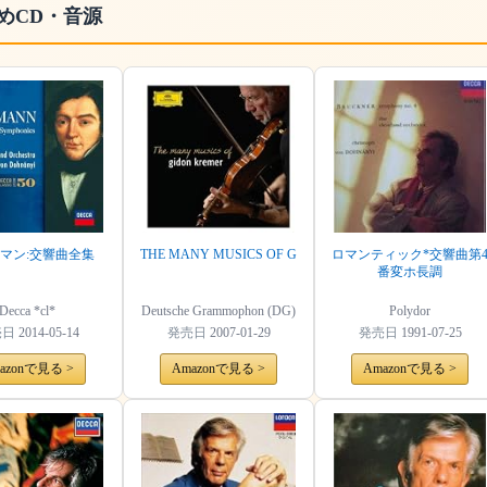
めCD・音源
マン:交響曲全集
THE MANY MUSICS OF G
ロマンティック*交響曲第
番変ホ長調
Decca *cl*
Deutsche Grammophon (DG)
Polydor
売日
2014-05-14
発売日
2007-01-29
発売日
1991-07-25
azonで見る >
Amazonで見る >
Amazonで見る >