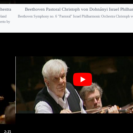
hestra
Beethoven Pastoral Christoph von Dohnányi Israel Philha
eland
Beethoven Symphony no. 6 "Pastoral" Israel Philharmonic Orchestra Christoph 
erto by
2:25