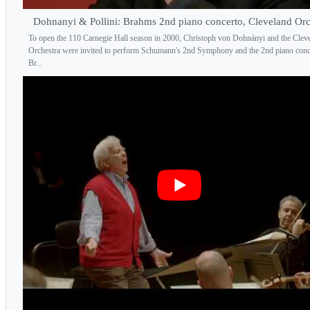
Dohnanyi & Pollini: Brahms 2nd piano concerto, Cleveland Orc
To open the 110 Carnegie Hall season in 2000, Christoph von Dohnányi and the Clev
Orchestra were invited to perform Schumann's 2nd Symphony and the 2nd piano conc
Br...