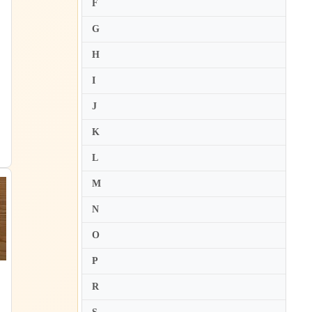
F
Cristian Macelaru
G
H
I
J
K
L
M
N
O
P
R