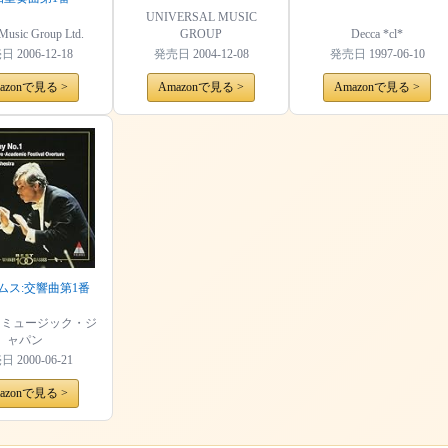
UNIVERSAL MUSIC
Music Group Ltd.
GROUP
Decca *cl*
売日
2006-12-18
発売日
2004-12-08
発売日
1997-06-10
azonで見る >
Amazonで見る >
Amazonで見る >
ムス:交響曲第1番
ーミュージック・ジ
ャパン
売日
2000-06-21
azonで見る >