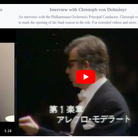
is
Interview with Christoph von Dohnányi
An interview with the Philharmonia Orchestra's Principal Conductor, Christoph 
to mark the opening of his final season in the role. For extended videos and more, p
1:24