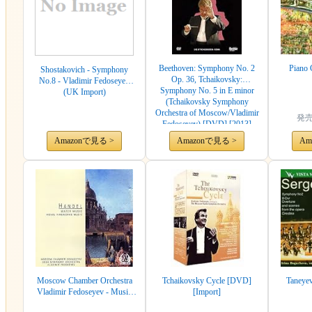
Beethoven: Symphony No. 2
Piano 
Shostakovich - Symphony
Op. 36, Tchaikovsky:
No.8 - Vladimir Fedoseyev
Symphony No. 5 in E minor
(UK Import)
(Tchaikovsky Symphony
Orchestra of Moscow/Vladimir
発
Fedoseyev) [DVD] [2013]
Amazonで見る >
Amazonで見る >
Am
Moscow Chamber Orchestra
Tchaikovsky Cycle [DVD]
Taneye
Vladimir Fedoseyev - Music
[Import]
For The Royal Fireworks –