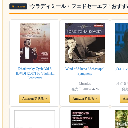
"ウラディミール・フェドセーエフ"
おすす
Amazon
Tchaikovsky Cycle Vol.6
Wind of Siberia / Sebastopol
プロコフ
[DVD] [2007] by Vladimir
Symphony
Fedoseyev
Chandos
オクタ
発売日
2005-04-26
発
Amazonで見る >
Amazonで見る >
Am