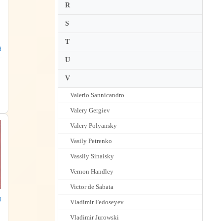
R
S
T
曲
ー
U
V
Valerio Sannicandro
Valery Gergiev
Valery Polyansky
Vasily Petrenko
Vassily Sinaisky
Vernon Handley
Victor de Sabata
曲
Vladimir Fedoseyev
Vladimir Jurowski