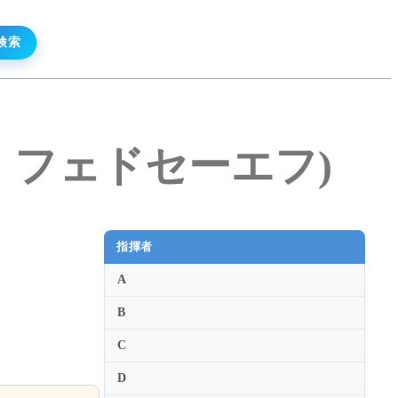
ミール・フェドセーエフ)
指揮者
A
B
C
D