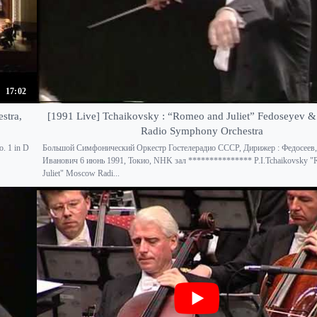
17:02
stra,
[1991 Live] Tchaikovsky : “Romeo and Juliet” Fedoseyev
Radio Symphony Orchestra
. 1 in D
Большой Симфонический Оркестр Гостелерадио СССР, Дирижер : Федосеев
Иванович 6 июнь 1991, Токио, NHK зал *************** P.I.Tchaikovsky "
Juliet" Moscow Radi...