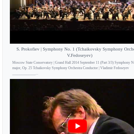
S. Prokofiev | Symphony No. 1 (Tchaikovsky Symphony Orche
V.Fedoseyev)
Moscow State Conservatory | Grand Hall 2014 September 11 (Part 3/3) Symphony No
major, Op. 25 Tchaikovsky Symphony Orchestra Conductor | Vladimir Fedoseyev
_____________...