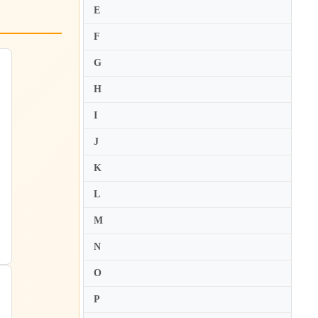
E
F
G
H
I
J
K
L
M
N
O
P