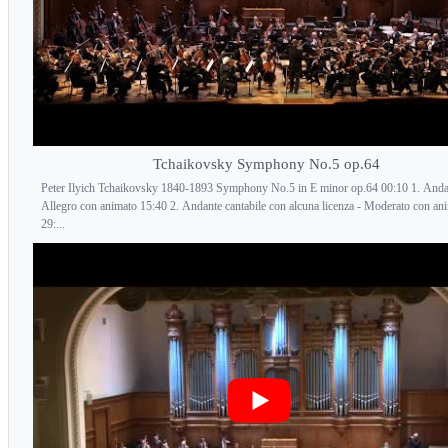
Tchaikovsky Symphony No.5 op.64
Peter Ilyich Tchaikovsky 1840-1893 Symphony No.5 in E minor op.64 00:10 1. Anda
Allegro con animato 15:40 2. Andante cantabile con alcuna licenza - Moderato con an
29:...