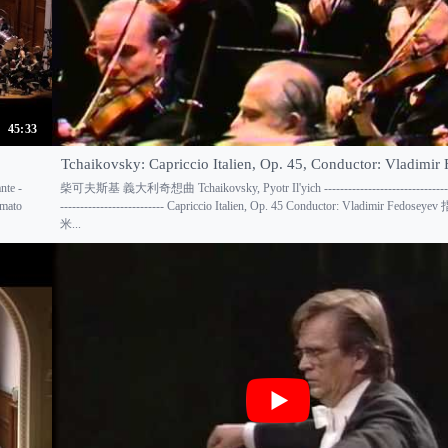
45:33
Tchaikovsky: Capriccio Italien, Op. 45, Conductor: Vladimir
nte -
柴可夫斯基 義大利奇想曲 Tchaikovsky, Pyotr Il'yich ----------------------------------
imato
-------------------------- Capriccio Italien, Op. 45 Conductor: Vladimir Fedos
米...