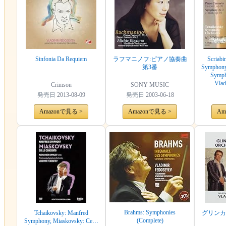
Sinfonia Da Requiem
ラフマニノフ:ピアノ協奏曲
Scriabi
第3番
Symphony
Symph
Vlad
Crimson
SONY MUSIC
発売日
2013-08-09
発売日
2003-06-18
Amazonで見る >
Amazonで見る >
Am
Brahms: Symphonies
Tchaikovsky: Manfred
グリンカ
(Complete)
Symphony, Miaskovsky: Cello