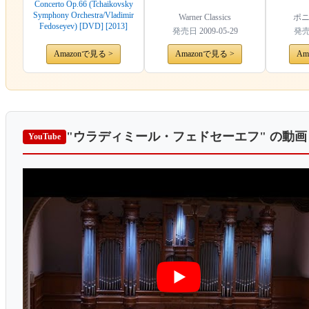
Concerto Op.66 (Tchaikovsky
Symphony Orchestra/Vladimir
Warner Classics
ポ
Fedoseyev) [DVD] [2013]
発売日
2009-05-29
発
Amazonで見る >
Amazonで見る >
Am
"ウラディミール・フェドセーエフ"
の動画
YouTube