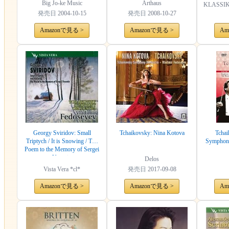
Minuet
Big Jo-ke Music
Arthaus
KLASSIK
発売日
2004-10-15
発売日
2008-10-27
Amazonで見る >
Amazonで見る >
Am
Georgy Sviridov: Small
Tchaikovsky: Nina Kotova
Tchai
Triptych / It is Snowing / The
Symphony
Poem to the Memory of Sergei
Yesenin
Delos
Vista Vera *cl*
発売日
2017-09-08
Amazonで見る >
Amazonで見る >
Am