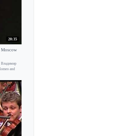
20:35
 & Moscow
, Владимир
Romeo and