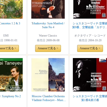
Concertos 1 2 & 3
Tchaikovsky: Sym Manfred /
ショスタコーヴィチ:交響
Suite No 4
第9番、交響組曲「カテリ
ナ・イズマイロヴァ」
EMI
Warner Classics
オクタヴィア・レコード
売日
1998-01-01
発売日
2009-06-08
発売日
2004-10-20
azonで見る >
Amazonで見る >
Amazonで見る >
v: Symphony No 2
Moscow Chamber Orchestra
ショスタコーヴィチ:交響
Vladimir Fedoseyev - Music
第1番&第15番
For The Royal Fireworks – La