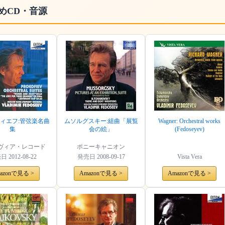
めCD・音源
ィエフ:管弦楽名曲
ムソルグスキー:組曲「展覧
Wagner: Orchestral works
集
会の絵」
(Fedoseyev)
ヴィア・レコード
ポニーキャニオン
売日
2012-08-22
発売日
2008-09-17
Vista Vera
azonで見る >
Amazonで見る >
Amazonで見る >