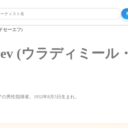
フェドセーエフ)
doseyev (ウラディ
。ロシアの男性指揮者。1932年8月5日生まれ。