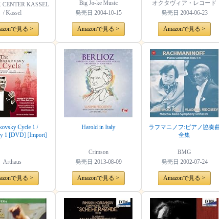
Rejouissance
Big Jo-ke Music
オクタヴィア・レコード
 CENTER KASSEL
/ Kassel
発売日
2004-10-15
発売日
2004-06-23
azonで見る >
Amazonで見る >
Amazonで見る >
kovsky Cycle 1 /
Harold in Italy
ラフマニノフ:ピアノ協奏
 1 [DVD] [Import]
全集
Crimson
BMG
Arthaus
発売日
2013-08-09
発売日
2002-07-24
azonで見る >
Amazonで見る >
Amazonで見る >