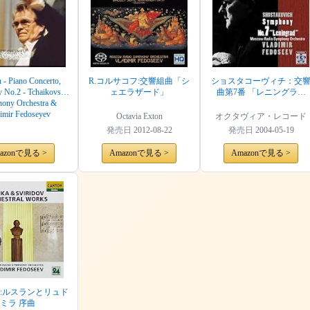
n - Piano Concerto,
R.コルサコフ:交響組曲「シ
ショスタコーヴィチ：交
 No.2 - Tchaikovsky
ェエラザード」
曲第7番 「レニングラー
ony Orchestra &
ド」
imir Fedoseyev
Octavia Exton
オクタヴィア・レコード
発売日
2012-08-22
発売日
2004-05-19
azonで見る >
Amazonで見る >
Amazonで見る >
:ルスランとリュド
ミラ 序曲