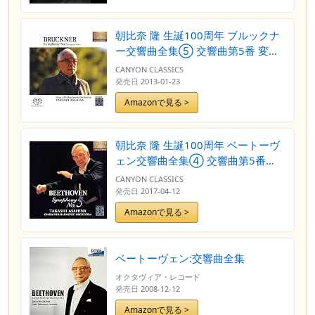
朝比奈 隆 生誕100周年 ブルックナ
ー交響曲全集⑤ 交響曲第5番 変ロ
長調(原典版)
CANYON CLASSICS
発売日
2013-01-23
Amazonで見る >
朝比奈 隆 生誕100周年 ベートーヴ
ェン交響曲全集④ 交響曲第5番
「運命」&リハーサル風景
CANYON CLASSICS
発売日
2017-04-12
Amazonで見る >
ベートーヴェン:交響曲全集
オクタヴィア・レコード
発売日
2008-12-12
Amazonで見る >