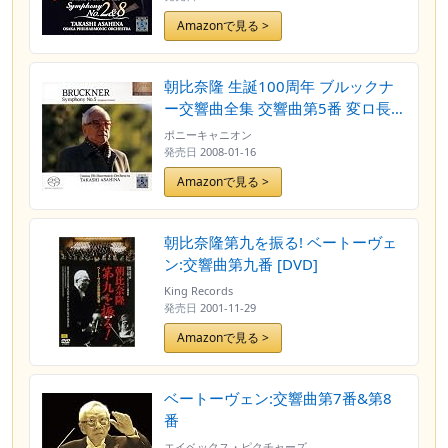
Amazonで見る >
朝比奈隆 生誕100周年 ブルックナ
ー交響曲全集 交響曲第5番 変ロ長調
(原典版)
ポニーキャニオン
発売日
2008-01-16
Amazonで見る >
朝比奈隆第九を振る! ベートーヴェ
ン:交響曲第九番 [DVD]
King Records
発売日
2001-11-29
Amazonで見る >
ベートーヴェン:交響曲第7番&第8
番
エイベックス・ピクチャーズ