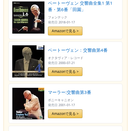
ベートーヴェン 交響曲全集1 第1
番・第6番「田園」
フォンテック
発売日
2018-01-17
Amazonで見る >
ベートーヴェン：交響曲第4番
オクタヴィア・レコード
発売日
2000-07-21
Amazonで見る >
マーラー:交響曲第3番
ポニーキャニオン
発売日
2001-01-17
Amazonで見る >