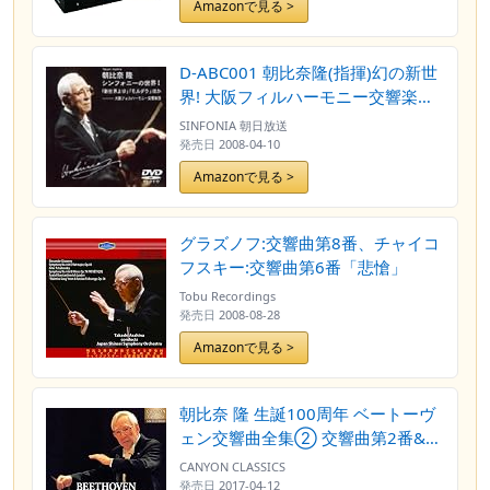
Amazonで見る >
D-ABC001 朝比奈隆(指揮)幻の新世
界! 大阪フィルハーモニー交響楽団
[DVD]
SINFONIA 朝日放送
発売日
2008-04-10
Amazonで見る >
グラズノフ:交響曲第8番、チャイコ
フスキー:交響曲第6番「悲愴」
Tobu Recordings
発売日
2008-08-28
Amazonで見る >
朝比奈 隆 生誕100周年 ベートーヴ
ェン交響曲全集② 交響曲第2番&第
8番
CANYON CLASSICS
発売日
2017-04-12