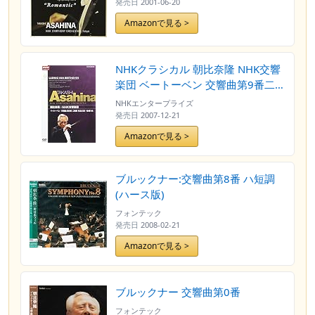
発売日
2001-06-20
Amazonで見る >
NHKクラシカル 朝比奈隆 NHK交響
楽団 ベートーベン 交響曲第9番二短
調「合唱つき」 [DVD]
NHKエンタープライズ
発売日
2007-12-21
Amazonで見る >
ブルックナー:交響曲第8番 ハ短調
(ハース版)
フォンテック
発売日
2008-02-21
Amazonで見る >
ブルックナー 交響曲第0番
フォンテック