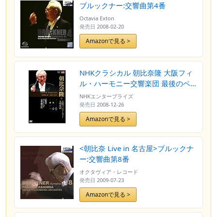
ブルックナー:交響曲第4番
Octavia Exton
発売日
2008-02-20
Amazonで見る >
NHKクラシカル 朝比奈隆 大阪フィ
ル・ハーモニー交響楽団 最後のベ
ートーベン交響曲全集 交響曲第4
NHKエンタープライズ
番・第5番 [DVD]
発売日
2008-12-26
Amazonで見る >
<朝比奈 Live in 名古屋>ブルックナ
ー:交響曲第8番
オクタヴィア・レコード
発売日
2009-07-23
Amazonで見る >