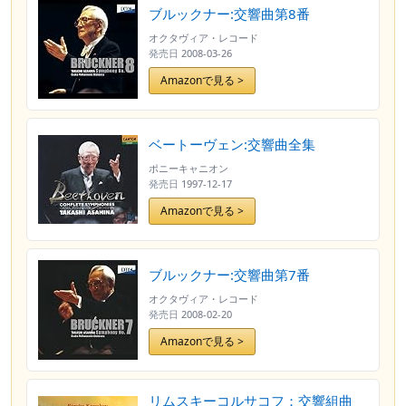
ブルックナー:交響曲第8番
オクタヴィア・レコード
発売日
2008-03-26
Amazonで見る >
ベートーヴェン:交響曲全集
ポニーキャニオン
発売日
1997-12-17
Amazonで見る >
ブルックナー:交響曲第7番
オクタヴィア・レコード
発売日
2008-02-20
Amazonで見る >
リムスキーコルサコフ：交響組曲