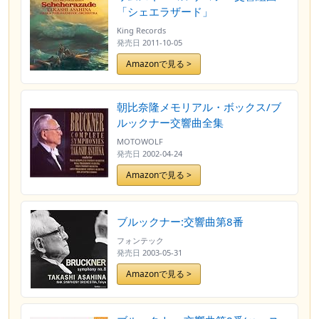
「シェエラザード」
King Records
発売日
2011-10-05
Amazonで見る >
朝比奈隆メモリアル・ボックス/ブ
ルックナー交響曲全集
MOTOWOLF
発売日
2002-04-24
Amazonで見る >
ブルックナー:交響曲第8番
フォンテック
発売日
2003-05-31
Amazonで見る >