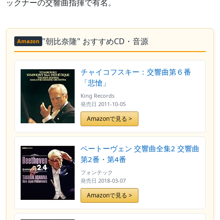
ックナーの交響曲指揮で有名。
"朝比奈隆" おすすめCD・音源
Amazon
チャイコフスキー：交響曲第６番
「悲愴」
King Records
発売日
2011-10-05
Amazonで見る >
ベートーヴェン 交響曲全集2 交響曲
第2番・第4番
フォンテック
発売日
2018-03-07
Amazonで見る >