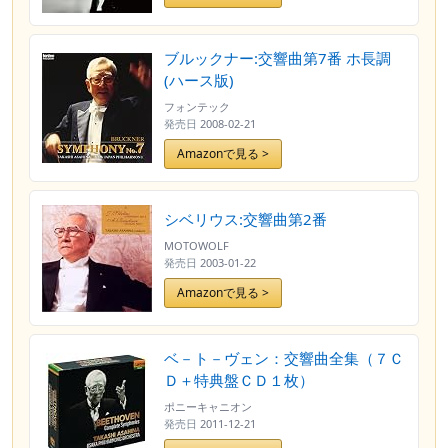
ブルックナー:交響曲第7番 ホ長調
(ハース版)
フォンテック
発売日
2008-02-21
Amazonで見る >
シベリウス:交響曲第2番
MOTOWOLF
発売日
2003-01-22
Amazonで見る >
ベ－ト－ヴェン：交響曲全集（７Ｃ
Ｄ＋特典盤ＣＤ１枚）
ポニーキャニオン
発売日
2011-12-21