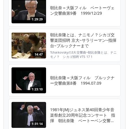
朝比奈＝大阪フィル ベートーヴェ
ン交響曲第9番 1999/12/29
1:29:29
朝比奈隆とは、ナニモノ？シカゴ交
響楽団招聘 京大~サラリーマン~指揮
台~ブルックナーまで
Tchaikovskyの3大交響曲~朝比奈隆とは、ナニ
14:47
モノ？ シカゴ招聘 VTS 17 1
朝比奈隆＝大阪フィル ブルックナ
ー交響曲第8番 1994.07.09
1:23:10
1981年JMJジュネス第40回青少年音
楽祭創立20周年記念コンサート 指
揮 朝比奈隆 ベートーベン交響曲
1:31:14
第9番 他