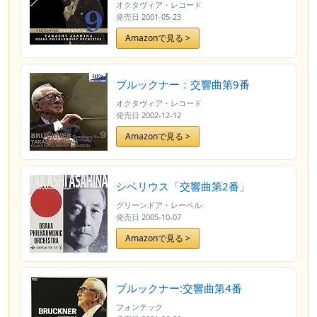
オクタヴィア・レコード
発売日
2001-05-23
Amazonで見る >
ブルックナー：交響曲第9番
オクタヴィア・レコード
発売日
2002-12-12
Amazonで見る >
シベリウス「交響曲第2番」
グリーンドア・レーベル
発売日
2005-10-07
Amazonで見る >
ブルックナー:交響曲第4番
フォンテック