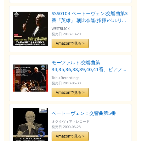
SSS0104 ベートーヴェン:交響曲第3
番「英雄」 朝比奈隆(指揮)ベルリ
ン・ドイツ交響楽団
WEITBLICK
発売日
2018-10-20
Amazonで見る >
モーツァルト:交響曲第
34,35,36,38,39,40,41番、ピアノ協
奏曲第21番 朝比奈隆指揮倉敷音楽
Tobu Recordings
祭祝祭管
発売日
2010-06-30
Amazonで見る >
ベートーヴェン：交響曲第5番
オクタヴィア・レコード
発売日
2000-06-23
Amazonで見る >