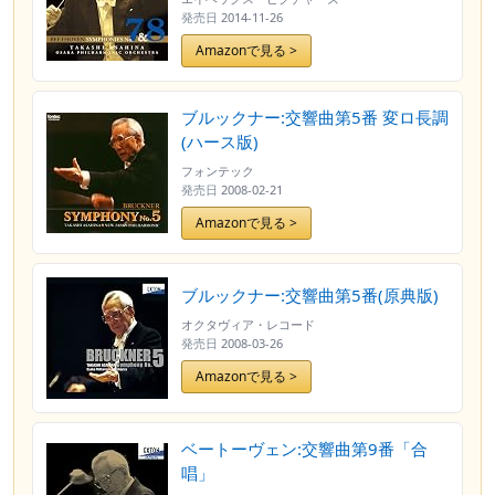
発売日
2014-11-26
Amazonで見る >
ブルックナー:交響曲第5番 変ロ長調
(ハース版)
フォンテック
発売日
2008-02-21
Amazonで見る >
ブルックナー:交響曲第5番(原典版)
オクタヴィア・レコード
発売日
2008-03-26
Amazonで見る >
ベートーヴェン:交響曲第9番「合
唱」