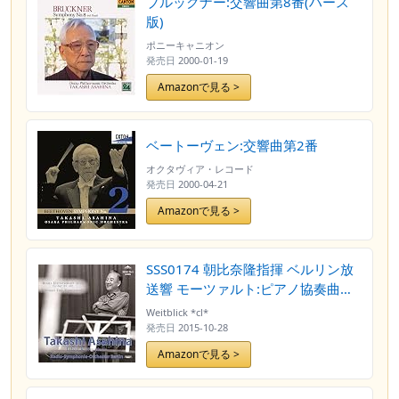
ブルックナー:交響曲第8番(ハース
版)
ポニーキャニオン
発売日
2000-01-19
Amazonで見る >
ベートーヴェン:交響曲第2番
オクタヴィア・レコード
発売日
2000-04-21
Amazonで見る >
SSS0174 朝比奈隆指揮 ベルリン放
送響 モーツァルト:ピアノ協奏曲第
22番(リリアン・カリール、ピア
Weitblick *cl*
ノ)、シュトラウス:アルプス交響曲
発売日
2015-10-28
Amazonで見る >