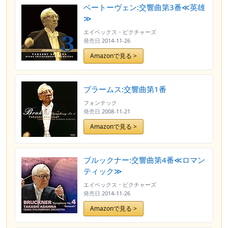
ベートーヴェン:交響曲第3番≪英雄
≫
エイベックス・ピクチャーズ
発売日
2014-11-26
Amazonで見る >
ブラームス:交響曲第1番
フォンテック
発売日
2008-11-21
Amazonで見る >
ブルックナー:交響曲第4番≪ロマン
ティック≫
エイベックス・ピクチャーズ
発売日
2014-11-26
Amazonで見る >