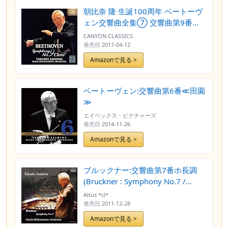
朝比奈 隆 生誕100周年 ベートーヴ
ェン交響曲全集⑦ 交響曲第9番
「合唱」
CANYON CLASSICS
発売日
2017-04-12
Amazonで見る >
ベートーヴェン:交響曲第6番≪田園
≫
エイベックス・ピクチャーズ
発売日
2014-11-26
Amazonで見る >
ブルックナー:交響曲第7番ホ長調
(Bruckner : Symphony No.7 /
Takashi Asashina, Osaka
Altus *cl*
Philharmonic Orchestra)
発売日
2011-12-28
Amazonで見る >