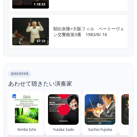
1:18:53
朝比奈隆=大阪フィル ベートーヴェ
ン交響曲第3番 1983/6/ 16
57:23
DISCOVER
あわせて聴きたい演奏家
Kimbo Ishii
Yutaka Sado
Sachio Fujioka
Eiji