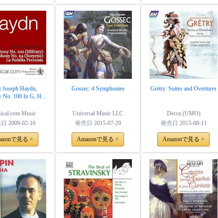
z Joseph Haydn,
Gossec: 4 Symphonies
Grétry: Suites and Overtures
 No. 100 In G, Hob.
100 (Military)
sical.com Music
Universal Music LLC
Decca (UMO)
売日
2009-02-16
発売日
2015-07-29
発売日
2015-08-11
azonで見る >
Amazonで見る >
Amazonで見る >