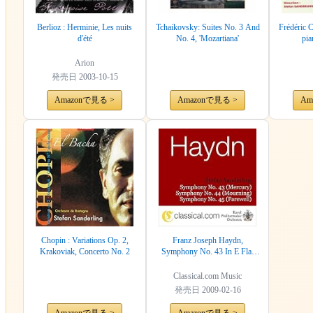
Berlioz : Herminie, Les nuits
Tchaikovsky: Suites No. 3 And
Frédéric 
d'été
No. 4, 'Mozartiana'
pia
Arion
発売日
2003-10-15
Amazonで見る >
Amazonで見る >
Am
Chopin : Variations Op. 2,
Franz Joseph Haydn,
Krakoviak, Concerto No. 2
Symphony No. 43 In E Flat
Major (Mercury)
Classical.com Music
発売日
2009-02-16