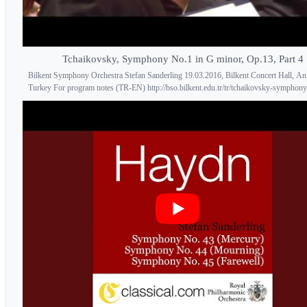
Tchaikovsky, Symphony No.1 in G minor, Op.13, Part 4
Bilkent Symphony Orchestra Stefan Sanderling 19.03.2016, Bilkent Concert Hall, An
Turkey For program notes (TR-EN) http://bso.bilkent.edu.tr/tr/tchaikovsky-symphony