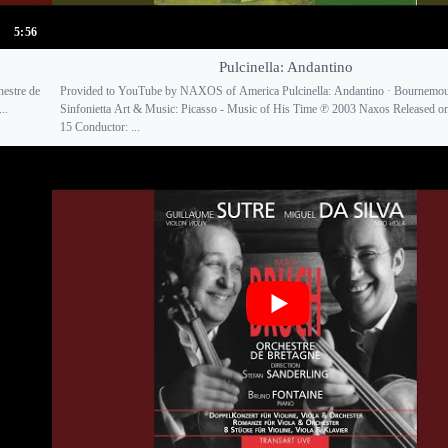
5:56
Pulcinella: Andantino
hestre de
Provided to YouTube by NAXOS of America Pulcinella: Andantino · Bournemo
..
Sinfonietta Art & Music: Picasso - Music of His Time ℗ 2003 Naxos Released o
15 Conductor: ...