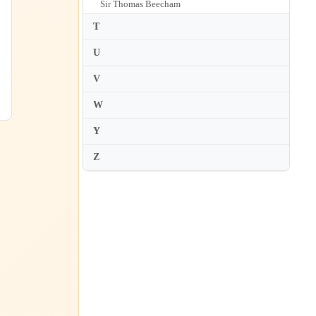
Sir Thomas Beecham
Stanislaw Skrowaczewski
T
Stefan Blunier
U
Stefan Sanderling
V
Susanna Malkki
W
Sylvain Cambreling
Y
Z