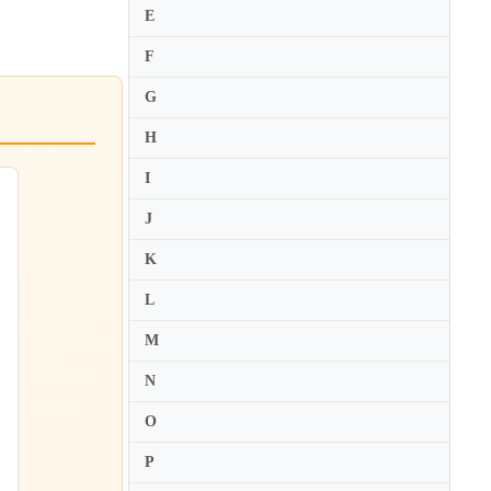
E
F
G
H
I
J
K
L
M
N
O
P