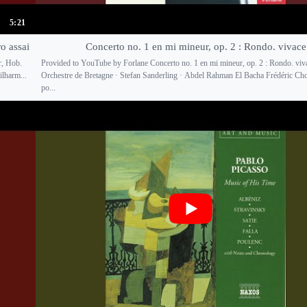
5:21
o assai
Concerto no. 1 en mi mineur, op. 2 : Rondo. vivace
r, Hob.
Provided to YouTube by Forlane Concerto no. 1 en mi mineur, op. 2 : Rondo. viv
ilharm...
Orchestre de Bretagne · Stefan Sanderling · Abdel Rahman El Bacha Frédéric Ch
po...