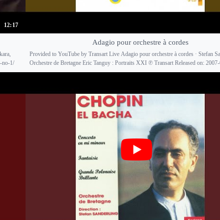
12:17
Adagio pour orchestre à cordes
kara,
Provided to YouTube by Transart Live Adagio pour orchestre à cordes · Stefan Sa
-no-1/
Orchestre de Bretagne Eric Tanguy : Portraits XXI ℗ Transart Released on: 2007-