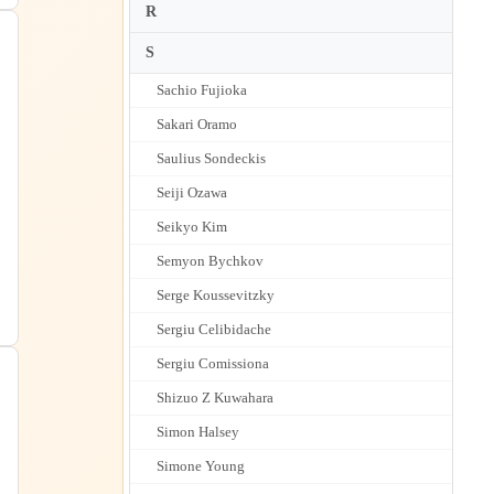
R
S
Sachio Fujioka
Sakari Oramo
Saulius Sondeckis
Seiji Ozawa
Seikyo Kim
Semyon Bychkov
Serge Koussevitzky
Sergiu Celibidache
Sergiu Comissiona
Shizuo Z Kuwahara
Simon Halsey
Simone Young