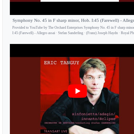
Symphony No. 45 in F sharp minor, Hob. I:45 (Farewell) - Allegr
Provided to YouTube by The Orchard Enterprises Symphony No. 45 in F sharp mino
I:45 (Farewell) - Allegro assai · Stefan Sanderling · (Franz) Joseph Haydn · Royal Ph