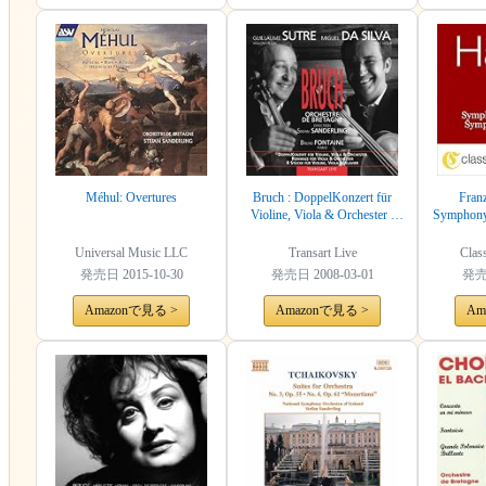
Méhul: Overtures
Bruch : DoppelKonzert für
Fran
Violine, Viola & Orchester -
Symphony
Romanze für Viola & Orchester
I:
- 8 Stücke für Violine, Viola &
Universal Music LLC
Transart Live
Clas
Klavier
発売日
2015-10-30
発売日
2008-03-01
発
Amazonで見る >
Amazonで見る >
Am