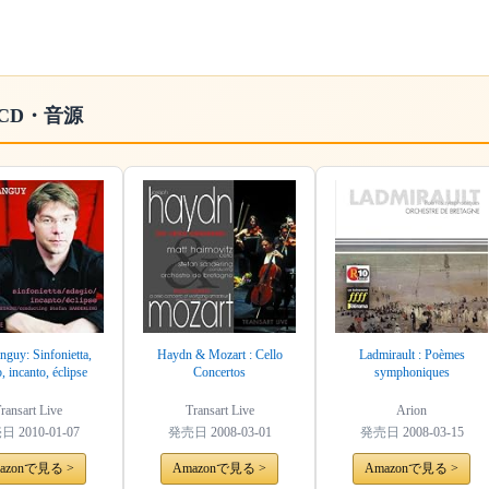
CD・音源
nguy: Sinfonietta,
Haydn & Mozart : Cello
Ladmirault : Poèmes
, incanto, éclipse
Concertos
symphoniques
ransart Live
Transart Live
Arion
売日
2010-01-07
発売日
2008-03-01
発売日
2008-03-15
azonで見る >
Amazonで見る >
Amazonで見る >