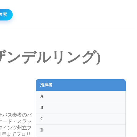
ァン・ザンデルリング)
指揮者
A
B
ラバス奏者のバ
C
ナード・スラッ
マインツ州立フ
D
014年までフロリ