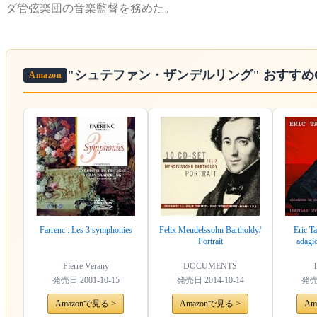
ダ管弦楽団の音楽監督を務めた。
"シュテファン・ザンデルリング"
おすすめ
Amazon
Farrenc : Les 3 symphonies
Felix Mendelssohn Bartholdy/
Eric Ta
Portrait
adagio
Pierre Verany
DOCUMENTS
T
発売日
2001-10-15
発売日
2014-10-14
発
Amazonで見る >
Amazonで見る >
Am