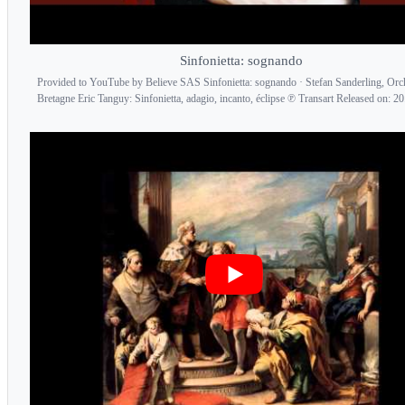
Sinfonietta: sognando
Provided to YouTube by Believe SAS Sinfonietta: sognando · Stefan Sanderling, Orc
Bretagne Eric Tanguy: Sinfonietta, adagio, incanto, éclipse ℗ Transart Released on: 20.