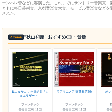
ーンハレ管などに客演した。これまでにサントリー音楽賞、
ともに毎日芸術賞、京都音楽賞大賞、モービル音楽賞などを受賞。
された。
"秋山和慶"
おすすめCD・音源
Amazon
ラフマニノフ:交響曲第2番
R.コルサコフ:交響組曲「シ
ボレ
ェエラザード」
フォンテック
フォンテック
K
発売日
2008-11-28
発売日
2009-11-21
発