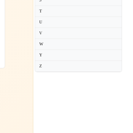
S
Konstantin Krimets
T
Kristjan Jarvi
U
Krzysztof Urbanski
V
Kurt Masur
W
Kurt Sanderling
Y
Z