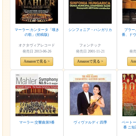
マーラー:カンタータ「嘆き
シンフォニア・ハンガリカ
ブラー
の歌」(初稿版)
番、ド
オクタヴィアレコード
フォンテック
発売日
2013-06-26
発売日
2001-11-21
発
Amazonで見る >
Amazonで見る >
Am
マーラー:交響曲第9番
ヴィヴァルディ:四季
ベートー
番 ニ短