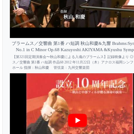
ブラームス／交響曲 第1番 ハ短調 秋山和慶&九響 Brahms:Sym
No.1 in C Minor Op.68 Kazuyoshi AKIYAMA &Kyushu Sym
【第321回定期演奏会〜秋山和慶による入魂のブラームス】記録映像より 
ス／交響曲 第1番 ハ短調 作品68 2012 年11月22日（木）アクロス福岡シン
ホール 指揮：秋山和慶 管弦楽：九州交響楽団