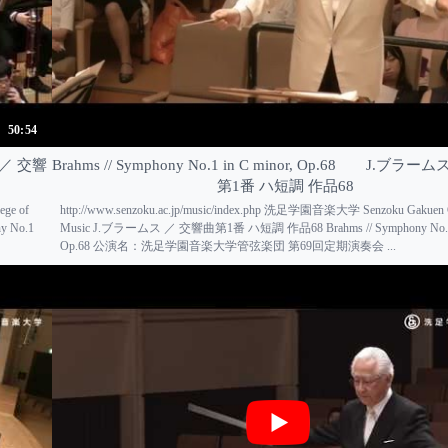
50:54
ス ／ 交響
Brahms // Symphony No.1 in C minor, Op.68 J.ブラ
第1番 ハ短調 作品68
ge of
http://www.senzoku.ac.jp/music/index.php 洗足学園音楽大学 Senzoku Gakuen C
 No.1
Music J.ブラームス ／ 交響曲第1番 ハ短調 作品68 Brahms // Symphony No.1 i
Op.68 公演名：洗足学園音楽大学管弦楽団 第69回定期演奏会 ...