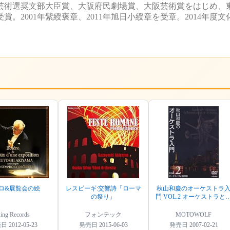
芸術選奨文部大臣賞、大阪府民劇場賞、大阪芸術賞をはじめ、
2001年紫綬褒章、2011年旭日小綬章を受章。2014年度
ロ&展覧会の絵
レスピーギ:交響詩「ローマ
秋山和慶のオーケストラ
の祭り」
門 VOL.2 オーケストラと
揮者 [DVD]
ing Records
フォンテック
MOTOWOLF
売日
2012-05-23
発売日
2015-06-03
発売日
2007-02-21