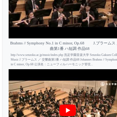
Brahms // Symphony No.1 in C minor, Op.68 J.ブラーム
曲第1番 ハ短調 作品68
http://www.senzoku.ac.jp/music/index.php 洗足学園音楽大学 Senzoku Gakuen Colle
Music J.ブラームス ／ 交響曲第1番 ハ短調 作品68 Johannes Brahms // Symphony
in C minor, Op.68 公演名：ニューフィルハーモニック管弦...