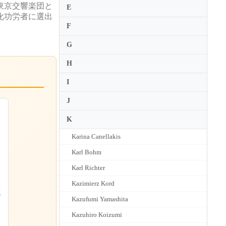
東京交響楽団と
E
文化功労者に選出
F
G
H
I
J
K
Karina Canellakis
Karl Bohm
Karl Richter
Kazimierz Kord
入
指
Kazufumi Yamashita
Kazuhiro Koizumi