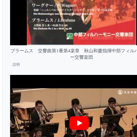
ブラームス 交響曲第1番第4楽章 秋山和慶指揮中部フィル
ー交響楽団
説明