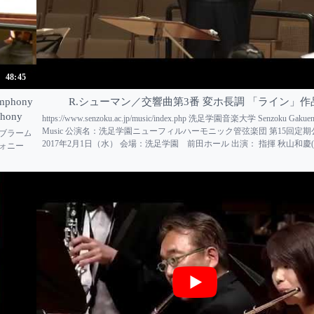
48:45
phony
R.シューマン／交響曲第3番 変ホ長調 「ライン」作品
phony
https://www.senzoku.ac.jp/music/index.php 洗足学園音楽大学 Senzoku Gakuen 
Music 公演名：洗足学園ニューフィルハーモニック管弦楽団 第15回定期
◎ブラーム
2017年2月1日（水） 会場：洗足学園 前田ホール 出演： 指揮 秋山和慶
フォニー
守岡 未央(トランペット...