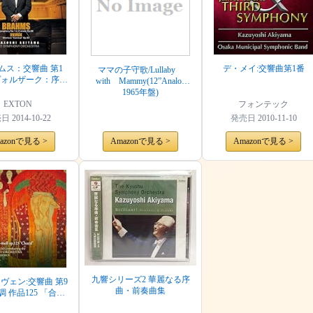
ムス：交響曲 第1
デ・メイ:交響曲第1番
ママの子守歌/Lullaby
ヴォルザーク：序曲
with Mammy(12”Analog
「謝肉祭」
1965年盤)
EXTON
フォンテック
売日
2014-10-22
発売日
2010-11-10
azonで見る >
Amazonで見る >
Amazonで見る >
九響シリーズ2 華麗なる序
ヴェン:交響曲 第9
曲・前奏曲集
調 作品125 「合唱
付」