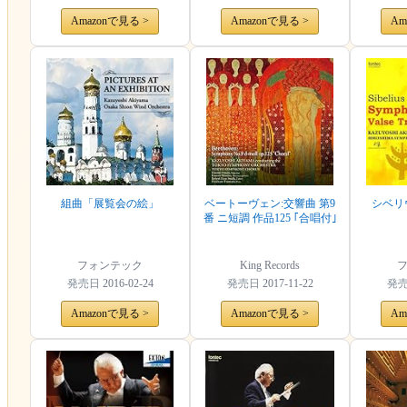
Amazonで見る >
Amazonで見る >
Am
組曲「展覧会の絵」
ベートーヴェン:交響曲 第9
シベリ
番 ニ短調 作品125 ｢合唱付｣
フォンテック
King Records
発売日
2016-02-24
発売日
2017-11-22
発
Amazonで見る >
Amazonで見る >
Am