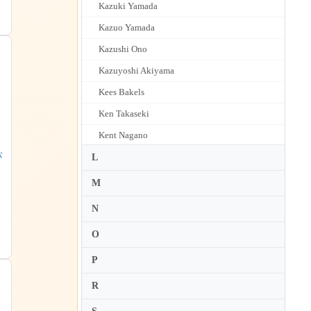
Kazuki Yamada
Kazuo Yamada
Kazushi Ono
Kazuyoshi Akiyama
Kees Bakels
Ken Takaseki
Kent Nagano
バ
Kentaro Kawase
L
3
Kimbo Ishii
M
Kirill Kondrashin
N
Kirill Petrenko
O
Klaus Makela
P
Klaus Tennstedt
R
Klauspeter Seibel
Konstantia Gourzi