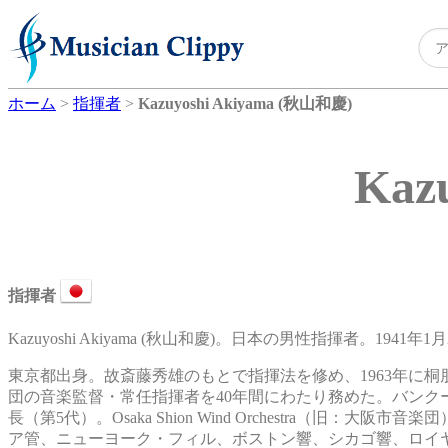
ホーム
>
指揮者
>
Kazuyoshi Akiyama (秋山和慶)
Kaz
指揮者
Kazuyoshi Akiyama (秋山和慶)。日本の男性指揮者。1941年
東京都出身。故斎藤秀雄のもとで指揮法を修め、1963年に桐
団の音楽監督・常任指揮者を40年間にわたり務めた。バン
長（第5代）。Osaka Shion Wind Orchestra（
ア管、ニューヨーク・フィル、ボストン響、シカゴ響、ロイ