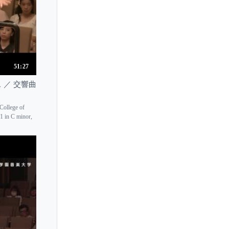
51:27
ームス ／ 交響曲
ollege of
n C minor,