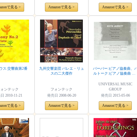
azonで見る >
Amazonで見る >
Amazonで見る >
ウス:交響曲第2番
九州交響楽団 バレエ・リュ
バーバー:ピアノ協奏曲、
スの二大傑作
ルトーク:ピアノ協奏曲 第
番 他
UNIVERSAL MUSIC
フォンテック
フォンテック
GROUP
売日
2010-11-21
発売日
2008-06-20
発売日
2015-05-06
azonで見る >
Amazonで見る >
Amazonで見る >