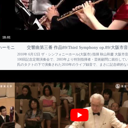
18:01
ハーモニ
交響曲第三番 作品89/Third Symphony op.89/大阪市
2010年 6月12日 ザ・シンフォニーホール(大阪市) 指揮 秋山和慶 大阪
100回記念定期演奏会で、2003年より特別指揮者・芸術顧問に就任して
氏のタクトの下で演奏された2010年のライブ録音で、まさに記念碑的な