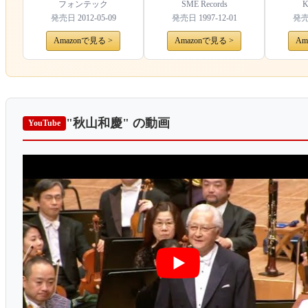
フォンテック
SME Records
K
発売日
2012-05-09
発売日
1997-12-01
発
Amazonで見る >
Amazonで見る >
Am
"秋山和慶"
の動画
YouTube