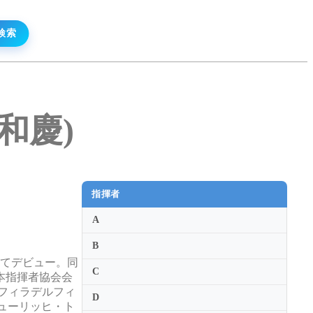
山和慶)
指揮者
A
B
してデビュー。同
C
本指揮者協会会
た。フィラデルフィ
D
ューリッヒ・ト