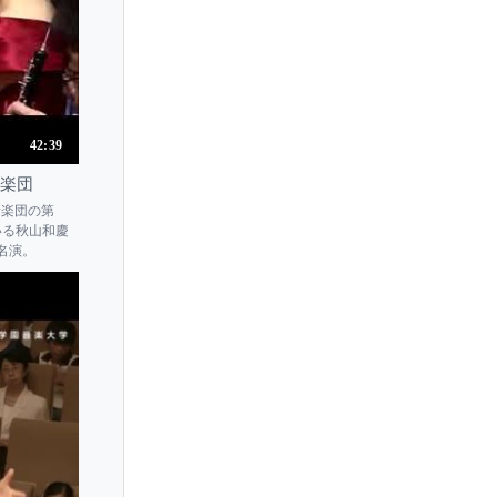
42:39
音楽団
市音楽団の第
いる秋山和慶
名演。