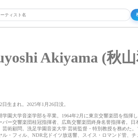
uyoshi Akiyama (秋
1月2日生まれ。2025年1月26日没。
朋学園大学音楽学部を卒業。1964年2月に東京交響楽団を指揮
クーバー交響楽団桂冠指揮者、広島交響楽団終身名誉指揮者。日
旧：大阪市音楽団）芸術顧問。洗足学園音楽大学 芸術監督・特別教授を務め
ヤル・フィル、NDR北ドイツ放送響、スイス・ロマンド管、チ