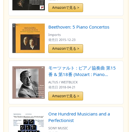
Amazonで見る >
Beethoven: 5 Piano Concertos
Imports
発売日
2015-12-23
Amazonで見る >
モーツァルト : ピアノ協奏曲 第15
番 & 第18番 (Mozart : Piano
Concerto No.15 | Piano Concerto
ALTUS / WEITBLICK
No.18 / Rudolf Firkusny | George
発売日
2018-04-21
Szell | Zdenek Macal | WDR
Amazonで見る >
Sinfonieorchester Koln) [2LP]
[Limited Edition] [日本語帯・解説
付] [Analog]
One Hundred Musicians and a
Perfectionist
SONY MUSIC