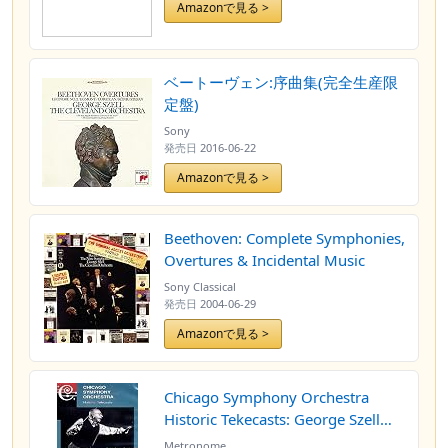
Amazonで見る >
ベートーヴェン:序曲集(完全生産限
定盤)
Sony
発売日
2016-06-22
Amazonで見る >
Beethoven: Complete Symphonies,
Overtures & Incidental Music
Sony Classical
発売日
2004-06-29
Amazonで見る >
Chicago Symphony Orchestra
Historic Tekecasts: George Szell
[DVD] [Import]
Metronome