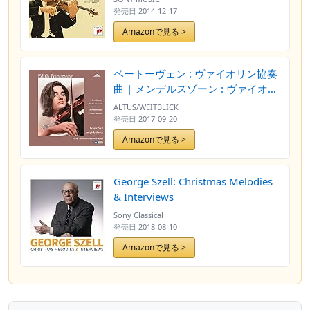
発売日
2014-12-17
Amazonで見る >
ベートーヴェン : ヴァイオリン協奏
曲 | メンデルスゾーン : ヴァイオリ
ン協奏曲 (Beethoven : Violin
ALTUS/WEITBLICK
Concerto | Mendelssohn : Violin
発売日
2017-09-20
Concerto / Edith Peinemann |
Amazonで見る >
George Szell | Joseph Keilberth |
WDR Sinfonieorchester Koln) [2LP]
[Limited Edition] [日本語帯・解説
George Szell: Christmas Melodies
付] [Analog]
& Interviews
Sony Classical
発売日
2018-08-10
Amazonで見る >