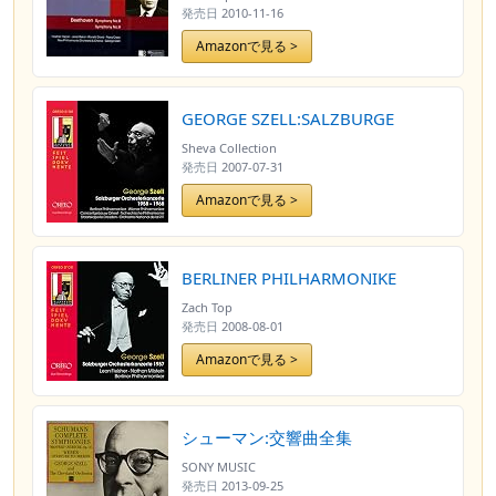
発売日
2010-11-16
Amazonで見る >
GEORGE SZELL:SALZBURGE
Sheva Collection
発売日
2007-07-31
Amazonで見る >
BERLINER PHILHARMONIKE
Zach Top
発売日
2008-08-01
Amazonで見る >
シューマン:交響曲全集
SONY MUSIC
発売日
2013-09-25