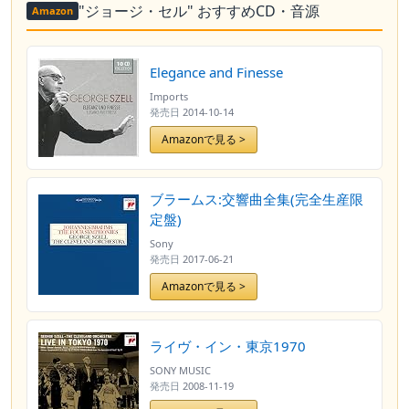
"ジョージ・セル" おすすめCD・音源
Amazon
Elegance and Finesse
Imports
発売日
2014-10-14
Amazonで見る >
ブラームス:交響曲全集(完全生産限
定盤)
Sony
発売日
2017-06-21
Amazonで見る >
ライヴ・イン・東京1970
SONY MUSIC
発売日
2008-11-19