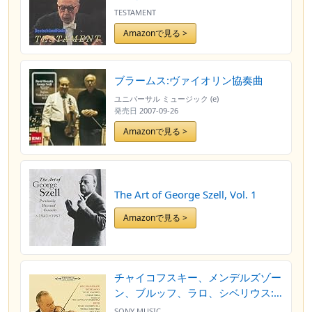
TESTAMENT
Amazonで見る >
ブラームス:ヴァイオリン協奏曲
ユニバーサル ミュージック (e)
発売日
2007-09-26
Amazonで見る >
The Art of George Szell, Vol. 1
Amazonで見る >
チャイコフスキー、メンデルズゾー
ン、ブルッフ、ラロ、シベリウス:
ヴァイオリン協奏曲集
SONY MUSIC