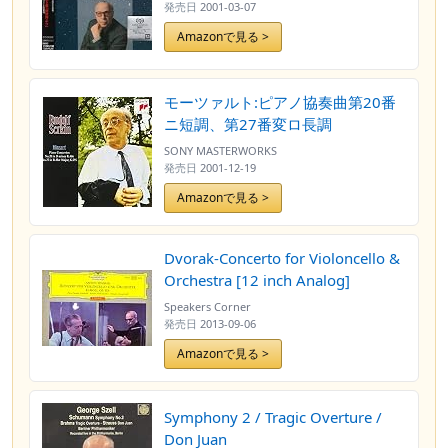
発売日
2001-03-07
Amazonで見る >
モーツァルト:ピアノ協奏曲第20番
ニ短調、第27番変ロ長調
SONY MASTERWORKS
発売日
2001-12-19
Amazonで見る >
Dvorak-Concerto for Violoncello &
Orchestra [12 inch Analog]
Speakers Corner
発売日
2013-09-06
Amazonで見る >
Symphony 2 / Tragic Overture /
Don Juan