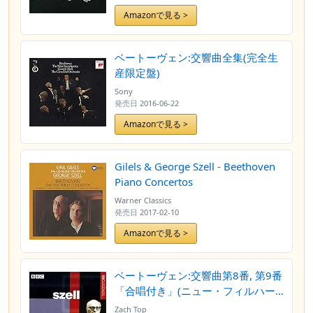
Amazonで見る >
ベートーヴェン:交響曲全集(完全生
産限定盤)
Sony
発売日
2016-06-22
Amazonで見る >
Gilels & George Szell - Beethoven
Piano Concertos
Warner Classics
発売日
2017-02-10
Amazonで見る >
ベートーヴェン:交響曲第8番, 第9番
「合唱付き」(ニュー・フィルハー
モニア管/合唱団/セル)(1968)
Zach Top