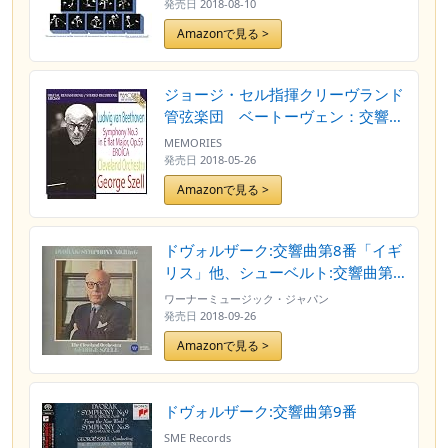
発売日
2018-08-10
Amazonで見る >
ジョージ・セル指揮クリーヴランド
管弦楽団 ベートーヴェン：交響曲
第3番「英雄」
MEMORIES
発売日
2018-05-26
Amazonで見る >
ドヴォルザーク:交響曲第8番「イギ
リス」他、シューベルト:交響曲第9
番「ザ・グレイト」
ワーナーミュージック・ジャパン
発売日
2018-09-26
Amazonで見る >
ドヴォルザーク:交響曲第9番
SME Records