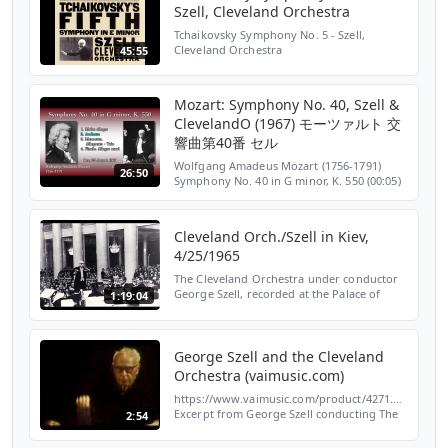
Szell, Cleveland Orchestra
Tchaikovsky Symphony No. 5 - Szell,
Cleveland Orchestra
45:55
Mozart: Symphony No. 40, Szell &
ClevelandO (1967) モーツァルト 交
響曲第40番 セル
Wolfgang Amadeus Mozart (1756-1791)
26:50
Symphony No. 40 in G minor, K. 550 (00:05)
1. Molto allegro (08:21) 2. Andante (17:07) 3.
Menuetto. Allegretto - Trio (22:03) 4. Finale.
Alle...
Cleveland Orch./Szell in Kiev,
4/25/1965
The Cleveland Orchestra under conductor
George Szell, recorded at the Palace of
1:19:04
Culture in Kiev, on April 25, 1965. This radio
broadcast includes music by W.G. Still,
Mozart, Ba...
George Szell and the Cleveland
Orchestra (vaimusic.com)
https://www.vaimusic.com/product/4271.html
Excerpt from George Szell conducting The
2:54
Cleveland Orchestra "Andante con Moto"
from Beethoven Symphony #5 From: VAI