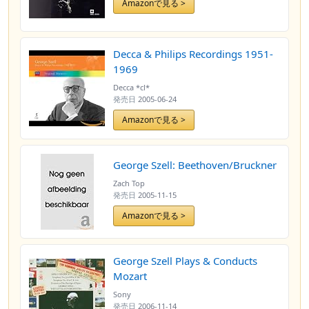
Amazonで見る >
Decca & Philips Recordings 1951-
1969
Decca *cl*
発売日
2005-06-24
Amazonで見る >
George Szell: Beethoven/Bruckner
Zach Top
発売日
2005-11-15
Amazonで見る >
George Szell Plays & Conducts
Mozart
Sony
発売日
2006-11-14