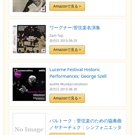
Amazonで見る >
ワーグナー:管弦楽名演集
Zach Top
発売日
2013-09-25
Amazonで見る >
Lucerne Festival Historic
Performances: George Szell
audite Musikproduktion
発売日
2013-08-30
Amazonで見る >
バルトーク：管弦楽のための協奏曲
／ヤナーチェク：シンフォニエッタ