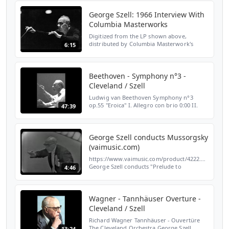
DVD 4271 George S...
George Szell: 1966 Interview With
Columbia Masterworks
Digitized from the LP shown above,
distributed by Columbia Masterwork's
6:15
subscription service in 1966. George Szell
(eigentlich György Széll, * 7. Juni 1897 in
Budapest, Österrei...
Beethoven - Symphony n°3 -
Cleveland / Szell
Ludwig van Beethoven Symphony n°3
op.55 "Eroica" I. Allegro con brio 0:00 II.
47:39
Marcia funebre. Adagio assai 14:53 III.
Scherzo. Allegro vivace 30:31 IV. Finale.
Allegro molto 36:...
George Szell conducts Mussorgsky
(vaimusic.com)
https://www.vaimusic.com/product/4222.html
George Szell conducts "Prelude to
4:46
Khovanshchina" by Mussorgsky From: VAI
DVD 4222 George Szell: Chicago Symphony
Orchestra Historic Te...
Wagner - Tannhäuser Overture -
Cleveland / Szell
Richard Wagner Tannhäuser - Ouvertüre
The Cleveland Orchestra George Szell
13:24