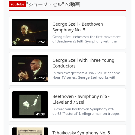
"ジョージ・セル" の動画
YouTube
George Szell - Beethoven
Symphony No. 5
George Szell rehearses the first movement
of Beethoven's Fifth Symphony with the
7:52
Cleveland Orchestra
George Szell with Three Young
Conductors
In this excerpt from a 1966 Bell Telephone
Hour TV series, George Szell works with
7:12
conductors Michael Charry, Stephen
Foreman, and James Levine.
Beethoven - Symphony n°6 -
Cleveland / Szell
Ludwig van Beethoven Symphony n°6
op.68 "Pastoral" I. Allegro ma non troppo.
41:38
Erwachen heiterer Empfindungen bei der
Ankunft auf dem Land 0:00 II. Andante
molto mosso. Szene am B...
Tchaikovsky Symphony No. 5 -