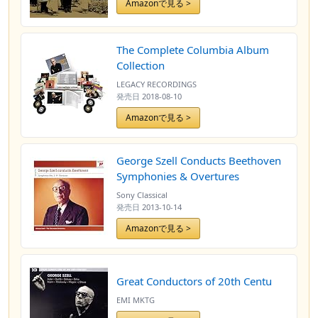
Amazonで見る >
The Complete Columbia Album
Collection
LEGACY RECORDINGS
発売日
2018-08-10
Amazonで見る >
George Szell Conducts Beethoven
Symphonies & Overtures
Sony Classical
発売日
2013-10-14
Amazonで見る >
Great Conductors of 20th Centu
EMI MKTG