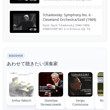
Studio recording, Cleveland, 26.I.1962
Tchaikovsky: Symphony No. 6 -
Cleveland Orchestra/Szell (1969)
Pyotr Ilyich Tchaikovsky (1840-1893)
SYMPHONY NO. 6 in B minor, Op. 74,
47:38
'Pathétique' Cleveland Orchestra GEORGE
SZELL, cond. Recording: Blossom Music
Center, Cuyahoga Falls, OH,...
DISCOVER
あわせて聴きたい演奏家
Arthur Nikisch
Stanislaw
Sergiu
Michael
Skrowaczewski
Comissiona
Tho