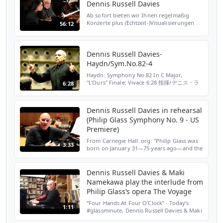
Dennis Russell Davies
Ab sofort bieten wir Ihnen regelmäßig
Konzerte plus (Echtzeit-)Visualisierungen
56:12
von renommierten Künstlerinnen und
Künstlern an, die sie live zu Hause genießen
können! Schauplat...
Dennis Russell Davies-
Haydn/Sym.No.82-4
Haydn: Symphony No.82 In C Major,
"L'Ours" Finale: Vivace 6:28 指揮/デニス・ラ
6:28
ッセル=デイヴィス 演奏/シュトットガルト室
内管弦楽団 録音/1995-2006 メルセデス・ベ
ンツ・センター、シュトットガルト SONY
Dennis Russell Davies in rehearsal
MUSIC 88697443312-29
(Philip Glass Symphony No. 9 - US
Premiere)
From Carnegie Hall. org: "Philip Glass was
3:33
born on January 31—75 years ago—and the
American Composers Orchestra
commemorates the occasion with the US
premiere of his newest symp...
Dennis Russell Davies & Maki
Namekawa play the interlude from
Philip Glass’s opera The Voyage
“Four Hands At Four O’Clock” - Today’s
1:11
#glassminute, Dennis Russell Davies & Maki
Namekawa play the interlude from Philip