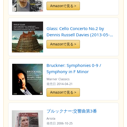
Amazonで見る >
Glass: Cello Concerto No.2 by
Dennis Russell Davies (2013-05-
14)
Amazonで見る >
Bruckner: Symphonies 0-9 /
Symphony in F Minor
Warner Classics
発売日
2014-04-21
Amazonで見る >
ブルックナー:交響曲第3番
Ariola
発売日
2006-10-25