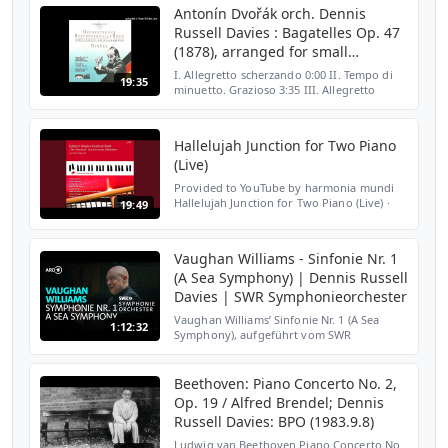
Tempo I...
Antonín Dvořák orch. Dennis
Russell Davies : Bagatelles Op. 47
(1878), arranged for small
orchestra
I. Allegretto scherzando 0:00 II. Tempo di
19:35
minuetto. Grazioso 3:35 III. Allegretto
scherzando 7:00 IV. Canon. Andante con
moto 9:55 V. Poco Allegro 14:35 Performed
by Orchester ...
Hallelujah Junction for Two Piano
(Live)
Provided to YouTube by harmonia mundi
Hallelujah Junction for Two Piano (Live) ·
19:49
Maki Namekawa · Dennis Russell Davies The
Americas and a new Melodram: Edition
Ruhr Piano Festiv...
Vaughan Williams - Sinfonie Nr. 1
(A Sea Symphony) | Dennis Russell
Davies | SWR Symphonieorchester
Vaughan Williams’ Sinfonie Nr. 1 (A Sea
1:12:32
Symphony), aufgeführt vom SWR
Symphonieorchester, dem Chor der
Gaechinger Cantorey sowie den
Solist:innen Laura Aikin (Sopran) und
Beethoven: Piano Concerto No. 2,
Michae...
Op. 19 / Alfred Brendel; Dennis
Russell Davies: BPO (1983.9.8)
Ludwig van Beethoven Piano Concerto No.