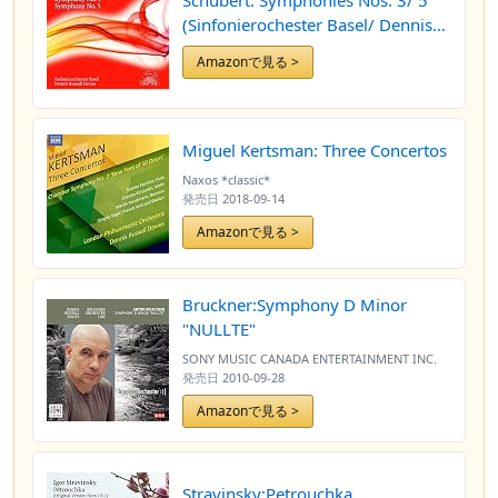
Schubert: Symphonies Nos. 3/ 5
(Sinfonierochester Basel/ Dennis
Russell Davies) (Solo Musica: SOB
Amazonで見る >
001) by Sinfonierochester Basel
(2012-09-27)
Miguel Kertsman: Three Concertos
Naxos *classic*
発売日
2018-09-14
Amazonで見る >
Bruckner:Symphony D Minor
"NULLTE"
SONY MUSIC CANADA ENTERTAINMENT INC.
発売日
2010-09-28
Amazonで見る >
Stravinsky:Petrouchka