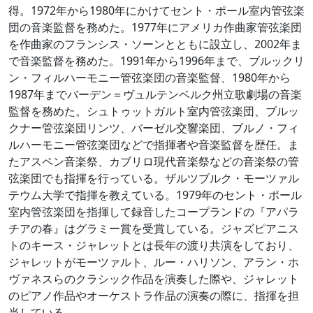
得。1972年から1980年にかけてセント・ポール室内管弦楽
団の音楽監督を務めた。1977年にアメリカ作曲家管弦楽団
を作曲家のフランシス・ソーンとともに設立し、2002年ま
で音楽監督を務めた。1991年から1996年まで、ブルックリ
ン・フィルハーモニー管弦楽団の音楽監督、1980年から
1987年までバーデン＝ヴュルテンベルク州立歌劇場の音楽
監督を務めた。シュトゥットガルト室内管弦楽団、ブルッ
クナー管弦楽団リンツ、バーゼル交響楽団、ブルノ・フィ
ルハーモニー管弦楽団などで指揮者や音楽監督を歴任。ま
たアスペン音楽祭、カブリロ現代音楽祭などの音楽祭の管
弦楽団でも指揮を行っている。ザルツブルク・モーツァル
テウム大学で指揮を教えている。1979年のセント・ポール
室内管弦楽団を指揮して録音したコープランドの『アパラ
チアの春』はグラミー賞を受賞している。ジャズピアニス
トのキース・ジャレットとは長年の渡り共演をしており、
ジャレットがモーツァルト、ルー・ハリソン、アラン・ホ
ヴァネスらのクラシック作品を演奏した際や、ジャレット
のピアノ作品やオーケストラ作品の演奏の際に、指揮を担
当している。