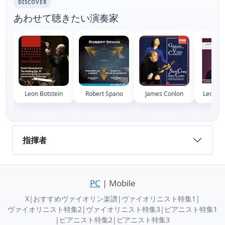
DISCOVER
あわせて聴きたい演奏家
Leon Botstein
Robert Spano
James Conlon
Leonard
指揮者
PC
| Mobile
X
|
おすすめヴァイオリン楽譜
|
ヴァイオリニスト特集1
|
ヴァイオリニスト特集2
|
ヴァイオリニスト特集3
|
ピアニスト特集1
|
ピアニスト特集2
|
ピアニスト特集3