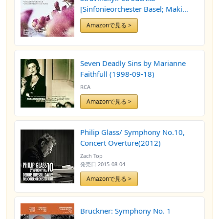
[Sinfonieorchester Basel; Maki
Namekawa, Dennis Russell Davies]
Amazonで見る >
[SOLO MUSICA: SOB11] by
Sinfonieorchester Basel
Seven Deadly Sins by Marianne
Faithfull (1998-09-18)
RCA
Amazonで見る >
Philip Glass/ Symphony No.10,
Concert Overture(2012)
Zach Top
発売日
2015-08-04
Amazonで見る >
Bruckner: Symphony No. 1