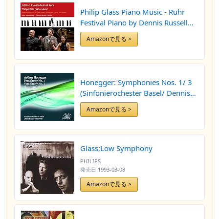
Philip Glass Piano Music - Ruhr
Festival Piano by Dennis Russell
Davies and Maki Namekawa
Amazonで見る >
(2009-11-10)
Honegger: Symphonies Nos. 1/ 3
(Sinfonierochester Basel/ Dennis
Russell Davies) (Solo Musica: SOB
Amazonで見る >
002) by Sinfonierochester Basel
(2012-09-27)
Glass;Low Symphony
PHILIPS
発売日
1993-03-08
Amazonで見る >