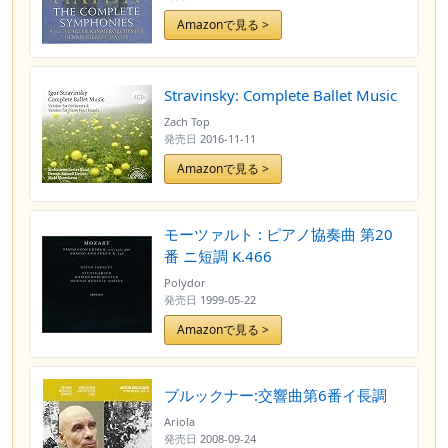
Amazonで見る >
Stravinsky: Complete Ballet Music
Zach Top
発売日
2016-11-11
Amazonで見る >
モーツァルト : ピアノ協奏曲 第20
番 ニ短調 K.466
Polydor
発売日
1999-05-22
Amazonで見る >
ブルックナー:交響曲第6番イ長調
Ariola
発売日
2008-09-24