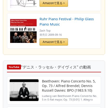
Amazonで見る >
Ruhr Piano Festival - Philip Glass
Piano Music
Zach Top
発売日
2009-09-16
Amazonで見る >
"デニス・ラッセル・デイヴィス" の動画
YouTube
Beethoven: Piano Concerto No. 5,
Op. 73 / Alfred Brendel; Dennis
Russell Davies: BPO (1983.9.10)
Ludwig van Beethoven Piano Concerto No.
40:00
5 in E-flat major, Op. 73 [0:01] 1. Allegro
[20:53] 2. Adagio un poco mosso - [29:07] 3.
Rondo: Allegro, ma non troppo - Adagio -