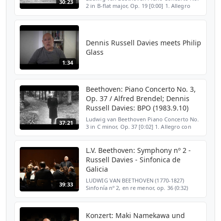
30:23
2 in B-flat major, Op. 19 [0:00] 1. Allegro
con brio ([11:12] Cadenza by Beethoven)
[14:16] 2. Adagio [23:47] 3. Rondo: Molto
allegro Alf...
Dennis Russell Davies meets Philip
Glass
1:34
Beethoven: Piano Concerto No. 3,
Op. 37 / Alfred Brendel; Dennis
Russell Davies: BPO (1983.9.10)
Ludwig van Beethoven Piano Concerto No.
37:21
3 in C minor, Op. 37 [0:02] 1. Allegro con
brio ([12:59] Cadenza by Beethoven) [17:23]
2. Largo [27:29] 3. Rondo: Allegro Alfred
Brendel,...
L.V. Beethoven: Symphony nº 2 -
Russell Davies - Sinfonica de
Galicia
LUDWIG VAN BEETHOVEN (1770-1827)
39:33
Sinfonía nº 2, en re menor, op. 36 (0:32)
Adagio – Allegro con brio (13:39) Larghetto
(26:42) Scherzo. Allegro (30:33) Allegro
molto Orquesta Si...
Konzert: Maki Namekawa und