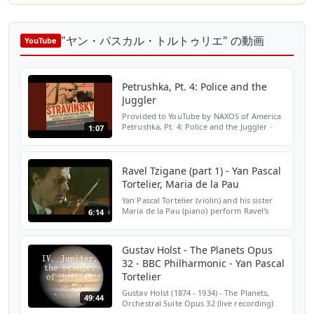
"ヤン・パスカル・トルトゥリエ" の動画
YouTube
Petrushka, Pt. 4: Police and the
Juggler
Provided to YouTube by NAXOS of America
Petrushka, Pt. 4: Police and the Juggler ·
1:07
Yan Pascal Tortelier · Orquestra Sinfônica
do Estado de São Paulo Stravinsky: Works
for Piano ...
Ravel Tzigane (part 1) - Yan Pascal
Tortelier, Maria de la Pau
Yan Pascal Tortelier (violin) and his sister
Maria de la Pau (piano) perform Ravel's
6:14
Tzigane May 31, 1984
Gustav Holst - The Planets Opus
32 - BBC Philharmonic - Yan Pascal
Tortelier
Gustav Holst (1874 - 1934) - The Planets,
49:44
Orchestral Suite Opus 32 (live recording)
Ladies of the Bach Choir BBC Philharmonic