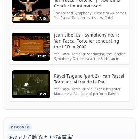
Conductor interviewed
The Iceland Symphony Orchestra welcomes
Yan Pascal Tortelier as it's new Chief
7:15
Conductor at the orchestra's Season
Opening Consert September 8th 2016 in
Harpa, Reykjavik. On tha...
Jean Sibelius - Symphony no. 1:
Yan Pascal Tortelier conducting
the LSO in 2002
Yan Pascal Tortelier conducting the London
37:02
Symphony Orchestra at the Barbican in
May 2002, in Sibelius' first symphony. 1.
Andante, ma non troppo – Allegro energico
0:00 2. Anda...
Ravel Tzigane (part 2) - Yan Pascal
Tortelier, Maria de la Pau
Yan Pascal Tortelier (violin) and his sister
Maria de la Pau (piano) perform Ravel's
3:59
Tzigane May 31, 1984
DISCOVER
あわせて聴きたい演奏家