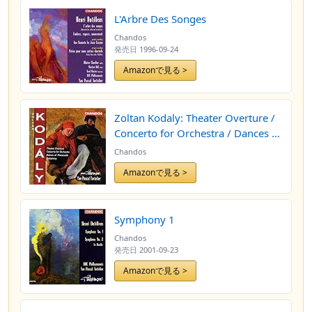
L'Arbre Des Songes
Chandos
発売日
1996-09-24
Amazonで見る >
Zoltan Kodaly: Theater Overture /
Concerto for Orchestra / Dances of
Marossz茅k / Symphony in C - BBC
Chandos
Philharmonic / Yan Pascal Tortelier
Amazonで見る >
(2000-06-27)
Symphony 1
Chandos
発売日
2001-09-23
Amazonで見る >