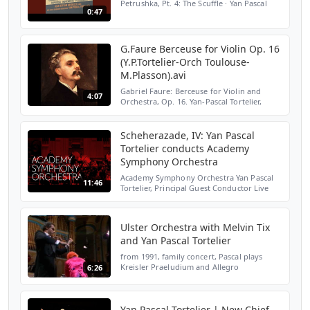
Petrushka, Pt. 4: The Scuffle · Yan Pascal
0:47
Tortelier · Orquestra Sinfônica do Estado de
São Paulo Stravinsky: Works for Piano &
Orchestra...
G.Faure Berceuse for Violin Op. 16
(Y.P.Tortelier-Orch Toulouse-
M.Plasson).avi
Gabriel Faure: Berceuse for Violin and
4:07
Orchestra, Op. 16. Yan-Pascal Tortelier,
violin Orchestre du Capitole de Toulouse
Michel Plasson, cond.
Scheherazade, IV: Yan Pascal
Tortelier conducts Academy
Symphony Orchestra
Academy Symphony Orchestra Yan Pascal
11:46
Tortelier, Principal Guest Conductor Live
concert recording Friday 1st March 2013 --
Duke's Hall, Royal Academy of Music,
London Rimsky-Kor...
Ulster Orchestra with Melvin Tix
and Yan Pascal Tortelier
from 1991, family concert, Pascal plays
Kreisler Praeludium and Allegro
6:26
Yan Pascal Tortelier | New Chief