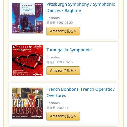
Pittsburgh Symphony / Symphonic
Dances / Ragtime
Chandos
発売日
1997-05-20
Amazonで見る >
Turangalila-Symphonie
Chandos
発売日
1998-09-15
Amazonで見る >
French Bonbons: French Operatic /
Overtures
Chandos
発売日
2000-01-11
Amazonで見る >