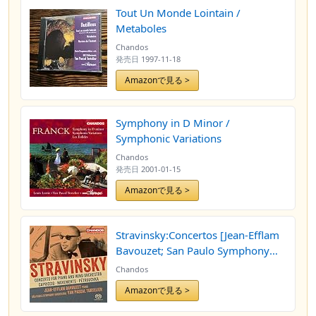
Tout Un Monde Lointain /
Metaboles
Chandos
発売日
1997-11-18
Amazonで見る >
Symphony in D Minor /
Symphonic Variations
Chandos
発売日
2001-01-15
Amazonで見る >
Stravinsky:Concertos [Jean-Efflam
Bavouzet; San Paulo Symphony
Orchestra, Yan Pascal Tortelier]
Chandos
[CHANDOS: CHSA 5147] by Jean-
Amazonで見る >
Efflam Bavouzet