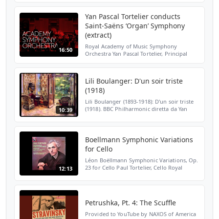
(Manchester), Yan Pascal Tortelier I. Mars,
the bri...
Yan Pascal Tortelier conducts
Saint-Saëns ‘Organ’ Symphony
(extract)
Royal Academy of Music Symphony
16:50
Orchestra Yan Pascal Tortelier, Principal
Guest Conductor Joseph Beech, organ Live
concert recording, Friday 12th June 2015,
Duke’s Hall Saint-Sa...
Lili Boulanger: D'un soir triste
(1918)
Lili Boulanger (1893-1918): D'un soir triste
(1918). BBC Philharmonic diretta da Yan
10:39
Pascal Tortelier. Cover image: paintining by
Edouard Vuillard. *** The music published
in ou...
Boellmann Symphonic Variations
for Cello
Léon Boëllmann Symphonic Variations, Op.
23 for Cello Paul Tortelier, Cello Royal
12:13
Philharmonic Orchestra, Yan-Pascal
Tortelier
Petrushka, Pt. 4: The Scuffle
Provided to YouTube by NAXOS of America