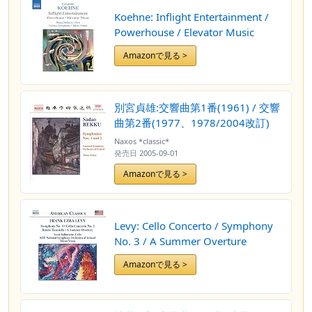
Koehne: Inflight Entertainment /
Powerhouse / Elevator Music
Amazonで見る >
別宮貞雄:交響曲第1番(1961) / 交響
曲第2番(1977、1978/2004改訂)
Naxos *classic*
発売日
2005-09-01
Amazonで見る >
Levy: Cello Concerto / Symphony
No. 3 / A Summer Overture
Amazonで見る >