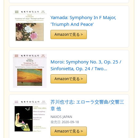
Yamada: Symphony In F Major,
'Triumph And Peace'
Amazonで見る >
Moroi: Symphony No. 3, Op. 25 /
Sinfonietta, Op. 24 / Two
Symphonic Movements, Op. 22
Amazonで見る >
芥川也寸志: エローラ交響曲/交響三
章 他
NAXOS JAPAN
発売日
2020-09-18
Amazonで見る >