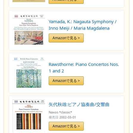
Yamada, K.: Nagauta Symphony /
Inno Meiji / Maria Magdalena
Amazonで見る >
Rawsthorne: Piano Concertos Nos.
1 and 2
Amazonで見る >
矢代秋雄:ピアノ協奏曲/交響曲
Naxos *classic*
発売日
2002-03-01
Amazonで見る >