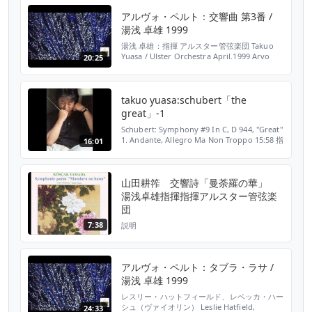
☆☆☆☆☆ おしゃれ ☆ ゴージャス☆☆☆☆
アルヴォ・ペルト：交響曲 第3番 /
コミカル☆ ロマンチック ☆ ［人気度］（※ナ
湯浅 卓雄 1999
クソス・ジャパンの独自データに基づく） 好
評配信中 *************...
湯浅 卓雄：指揮 アルスター管弦楽団 Takuo
Yuasa / Ulster Orchestra April.1999 Arvo
20:25
Pärt : Symphony No.3 1. 6:26 (00:03) 2. 6:13
(06:32) 3. 7:44 (12:41)
takuo yuasa:schubert「the
great」-1
Schubert: Symphony #9 In C, D 944, "Great"
1. Andante, Allegro Ma Non Troppo 15:58 指
16:01
揮/湯浅卓雄 演奏/BBCスコティッシュ交響楽団
録音/1991/08/15 ロイヤル・アルバート・ホ
ール P:Steve Scherf BBC Music Magazine
山田耕筰 交響詩「曼荼羅の華」
BBCMM...
湯浅卓雄指揮指揮アルスター管弦楽
団
7:38
説明
アルヴォ・ペルト：タブラ・ラサ /
湯浅 卓雄 1999
レスリー・ハットフィールド、レベッカ・ハー
シュ（ヴァイオリン） Leslie Hatfield,
24:33