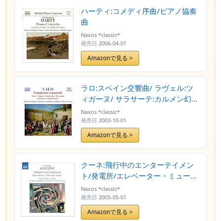
ハーティ:コメディ序曲/ピアノ協奏
曲
Naxos *classic*
発売日
2006-04-01
Amazonで見る >
ラロ:スペイン交響曲/ ラヴェル:ツ
ィガーヌ/ サラサーテ:カルメン幻想
曲 他
Naxos *classic*
発売日
2003-10-01
Amazonで見る >
クーネ:飛行中のエンターテイメン
ト/発電所/エレベーター・ミュージ
ック
Naxos *classic*
発売日
2005-05-01
Amazonで見る >