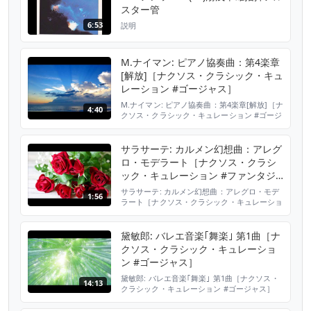
自データに基づく） 圏外 **...
スター管
6:53
説明
M.ナイマン: ピアノ協奏曲：第4楽章
[解放]［ナクソス・クラシック・キュ
レーション #ゴージャス］
M.ナイマン: ピアノ協奏曲：第4楽章[解放]［ナ
4:40
クソス・クラシック・キュレーション #ゴージ
ャス］ ［チャート］ 癒し ☆☆☆ 切ない ☆☆
元気 ☆ ファンタジー ☆☆☆ かわいい ☆ カ
ッコ良い ☆☆☆☆ おしゃれ ☆☆☆ ゴージャ
サラサーテ: カルメン幻想曲：アレグ
ス☆☆☆☆☆ コミカル ☆ ロマンチック ☆☆
ロ・モデラート［ナクソス・クラシ
［人気度］（※ナクソス・ジャパンの独自デー
ック・キュレーション #ファンタジ
タに基づく） 好評配信中！...
ー］
サラサーテ: カルメン幻想曲：アレグロ・モデ
1:56
ラート［ナクソス・クラシック・キュレーショ
ン #ファンタジー］ ［チャート］ 癒し
☆☆☆☆ 切ない ☆ 元気 ☆☆ ファンタジー
☆☆☆☆☆ かわいい ☆☆☆ カッコ良い ☆
黛敏郎: バレエ音楽｢舞楽｣ 第1曲［ナ
おしゃれ ☆ ゴージャス☆☆ コミカル ☆☆☆
クソス・クラシック・キュレーショ
ロマンチック ☆☆☆ ［人気度］（※ナクソ
ン #ゴージャス］
ス・ジャパンの独自データに基づく） 第37...
黛敏郎: バレエ音楽｢舞楽｣ 第1曲［ナクソス・
14:13
クラシック・キュレーション #ゴージャス］
［チャート］ 癒し ☆ 切ない ☆ 元気 ☆ ファ
ンタジー ☆☆ かわいい ☆ カッコ良い