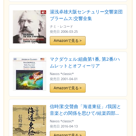
湯浅卓雄大阪センチュリー交響楽団
ブラームス:交響全集
ナミ・レコード
発売日
2006-03-25
Amazonで見る >
マクダウェル:組曲第1番, 第2番/ハ
ムレットとオフィーリア
Naxos *classic*
発売日
2001-04-01
Amazonで見る >
信時潔:交聲曲「海道東征」/我国と
音楽との関係を思ひて/絃楽四部合
奏 - 弦楽オーケストラ版 -[SACD-
Naxos *classic*
Hybrid]
発売日
2016-04-13
Amazonで見る >