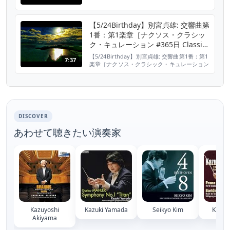
Rebecca Hirsch, Violin 湯浅 卓雄：指揮 アル
スター管弦楽団 Takuo Yuasa / Ulster
Orchestra April.1999 Arvo Pärt : Tabula rasa
【5/24Birthday】別宮貞雄: 交響曲第
1. 遊び Ludus. Con mot...
1番：第1楽章［ナクソス・クラシッ
ク・キュレーション #365日 Classic
calendar］
【5/24Birthday】別宮貞雄: 交響曲第1番：第1
7:37
楽章［ナクソス・クラシック・キュレーション
#365日 Classic calendar］ ［作曲者］ 別宮貞
雄(1922/5/24 - 2012/1/12) Sadao Bekku 交響
曲第1番：第1楽章 Sadao, Bekku: Symphony
No. 1 I. Allegro mode...
DISCOVER
あわせて聴きたい演奏家
Kazuyoshi
Kazuki Yamada
Seikyo Kim
Kazus
Akiyama