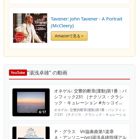
Tavener: John Tavener - A Portrait
(McCleery)
Amazonで見る >
"湯浅卓雄" の動画
YouTube
オネゲル: 交響的断章(運動)第1番：パ
シフィック231 ［ナクソス・クラシ
ック・キュレーション #カッコイ
イ］
オネゲル: 交響的断章(運動)第1番：パシフィッ
6:17
ク231 ［ナクソス・クラシック・キュレーショ
ン #カッコイイ］ ［チャート］ 癒し ☆ 切な
い ☆ 元気 ☆☆☆ ファンタジー ☆☆ かわい
い ☆ カッコ良い ☆☆☆☆☆ おしゃれ ☆ ゴ
Ｐ・グラス Vn協奏曲第1楽章
ージャス☆☆☆ コミカル☆☆☆ ロマンチッ
Ａ・アンソニー(vn)湯浅卓雄指揮アル
ク ☆ ［人気度］（※ナクソス・ジャパンの独