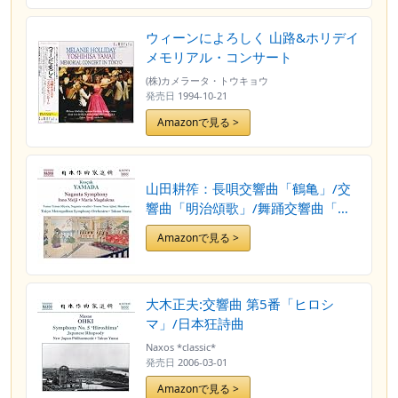
ウィーンによろしく 山路&ホリデイ
メモリアル・コンサート
(株)カメラータ・トウキョウ
発売日
1994-10-21
Amazonで見る >
山田耕筰：長唄交響曲「鶴亀」/交
響曲「明治頌歌」/舞踊交響曲「マ
グダラのマリア」
Amazonで見る >
大木正夫:交響曲 第5番「ヒロシ
マ」/日本狂詩曲
Naxos *classic*
発売日
2006-03-01
Amazonで見る >