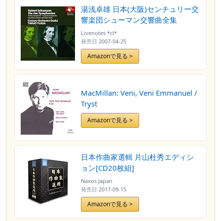
湯浅卓雄 日本(大阪)センチュリー交
響楽団シューマン交響曲全集
Livenotes *cl*
発売日
2007-04-25
Amazonで見る >
MacMillan: Veni, Veni Emmanuel /
Tryst
Amazonで見る >
日本作曲家選輯 片山杜秀エディシ
ョン[CD20枚組]
Naxos Japan
発売日
2017-09-15
Amazonで見る >