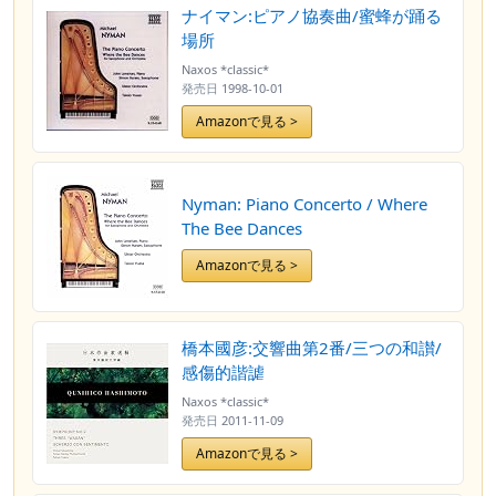
ナイマン:ピアノ協奏曲/蜜蜂が踊る
場所
Naxos *classic*
発売日
1998-10-01
Amazonで見る >
Nyman: Piano Concerto / Where
The Bee Dances
Amazonで見る >
橋本國彦:交響曲第2番/三つの和讃/
感傷的諧謔
Naxos *classic*
発売日
2011-11-09
Amazonで見る >