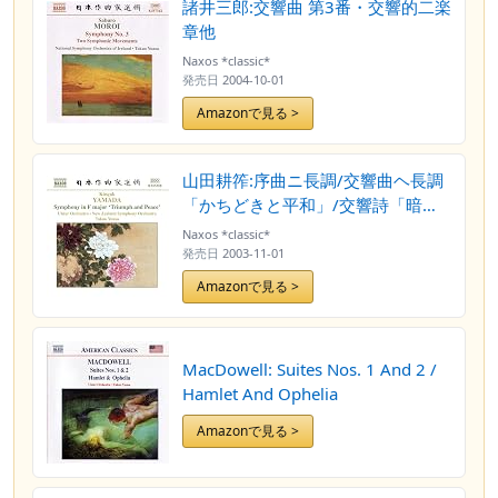
諸井三郎:交響曲 第3番・交響的二楽
章他
Naxos *classic*
発売日
2004-10-01
Amazonで見る >
山田耕筰:序曲ニ長調/交響曲ヘ長調
「かちどきと平和」/交響詩「暗い
扉」/交響詩「曼陀羅の華」
Naxos *classic*
発売日
2003-11-01
Amazonで見る >
MacDowell: Suites Nos. 1 And 2 /
Hamlet And Ophelia
Amazonで見る >