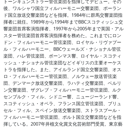
トーンキュンストラー管弦楽団を指揮してデビュー。その
後、ワルシャワ国立フィルハーモニー交響楽団、ポーラン
ド国立放送交響楽団などを指揮。1984年に群馬交響楽団指
揮者に就任。1989年から1994年までBBCスコティッシュ交
響楽団首席客演指揮者、1997年から2005年まで英国・アル
スター管弦楽団首席客演指揮者を務めた。これまでにロン
ドン・フィルハーモニー管弦楽団、ロイヤル・リヴァプー
ル・フィルハーモニー、BBCウェールズ・ナショナル管弦
楽団、ハレ管弦楽団、ボーンマス響、ロイヤル・スコティ
ッシュ・ナショナル管弦楽団などイギリスの主要オーケス
トラを指揮した。また、アイルランド国立交響楽団、オス
ロ・フィルハーモニー管弦楽団、ノルウェー放送管弦楽
団、デンマーク放送交響楽団、ラハティ交響楽団、ベルリ
ン交響楽団、ザグレブ・フィルハーモニー管弦楽団、ルク
センブルク・フィル、シドニー響、ニュージーランド響、
スコティッシュ・オペラ、フランス国立管弦楽団、ブリュ
セル・フィル、スペイン放送交響楽団、ストラスブール・
フィルハーモニー管弦楽団、ポルト国立交響楽団などを指
揮している。2007年井植文化賞文化芸術部門受賞。東京藝