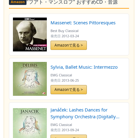
"フアト・マンスロフ" おすすめCD・音源
Amazon
Massenet: Scenes Pittoresques
Best Buy Classical
発売日
2012-03-24
Amazonで見る >
Sylvia, Ballet Music: Intermezzo
EMG Classical
発売日
2013-06-25
Amazonで見る >
Janáček: Lashes Dances for
Symphony Orchestra (Digitally
Remastered)
EMG Classical
発売日
2013-09-24