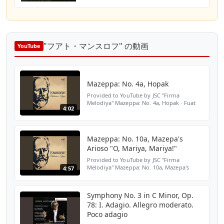
"フアト・マンスロフ" の動画
YouTube
Mazeppa: No. 4a, Hopak
Provided to YouTube by JSC "Firma
Melodiya" Mazeppa: No. 4a, Hopak · Fuat
4:02
Mansurov · Bolshoi Theatre Orchestra
Tchaikovsky: Unknown Pages ℗ 2025 JSC
"Firma Melodiya" Released on...
Mazeppa: No. 10a, Mazepa's
Arioso "O, Mariya, Mariya!"
Provided to YouTube by JSC "Firma
Melodiya" Mazeppa: No. 10a, Mazepa's
4:57
Arioso "O, Mariya, Mariya!" · Vladimir
Valaitis · Fuat Mansurov · Bolshoi Theatre
Orchestra Tchaikovsky: U...
Symphony No. 3 in C Minor, Op.
78: I. Adagio. Allegro moderato.
Poco adagio