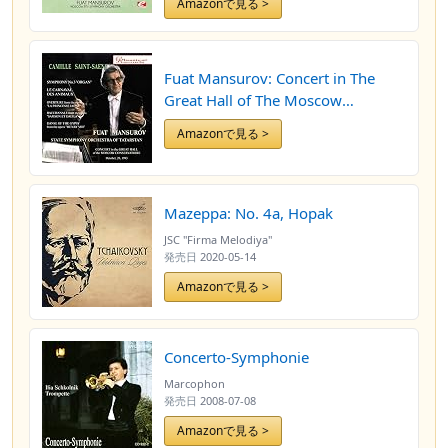
Amazonで見る >
Fuat Mansurov: Concert in The
Great Hall of The Moscow
Conservatoire
Amazonで見る >
Mazeppa: No. 4a, Hopak
JSC "Firma Melodiya"
発売日
2020-05-14
Amazonで見る >
Concerto-Symphonie
Marcophon
発売日
2008-07-08
Amazonで見る >