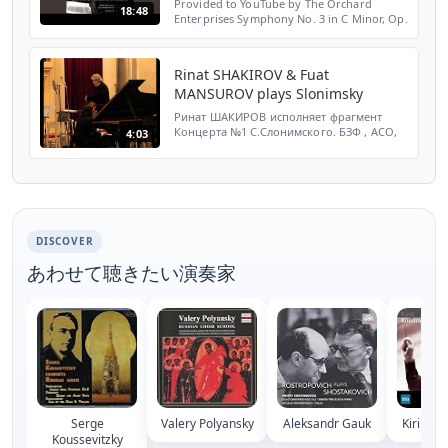
Provided to YouTube by The Orchard
18:48
Enterprises Symphony No. 3 in C Minor, Op.
78: I. Adagio. Allegro moderato. Poco
adagio · Camille Saint-Saëns · State
Symphony Orchestra of Ta...
Rinat SHAKIROV & Fuat
MANSUROV plays Slonimsky
Ринат ШАКИРОВ исполняет фрагмент
Концерта №1 С.Слонимского. БЗФ , АСО,
4:03
дирижер- Фуат Мансуров. 13.04.2006.
DISCOVER
あわせて聴きたい演奏家
Serge
Valery Polyansky
Aleksandr Gauk
Kirill K
Koussevitzky