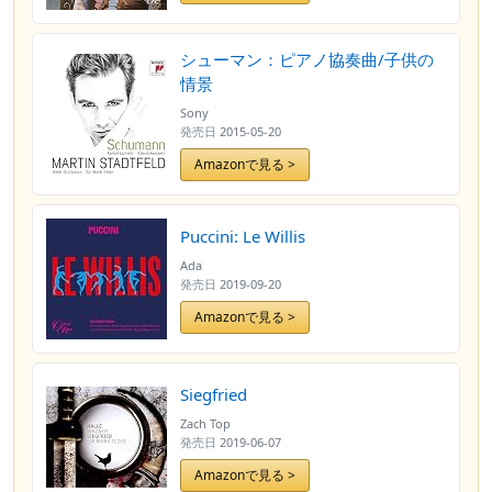
シューマン：ピアノ協奏曲/子供の
情景
Sony
発売日
2015-05-20
Amazonで見る >
Puccini: Le Willis
Ada
発売日
2019-09-20
Amazonで見る >
Siegfried
Zach Top
発売日
2019-06-07
Amazonで見る >