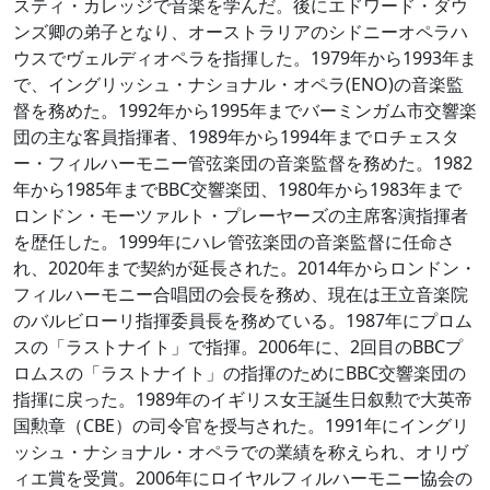
スティ・カレッジで音楽を学んだ。後にエドワード・ダウ
ンズ卿の弟子となり、オーストラリアのシドニーオペラハ
ウスでヴェルディオペラを指揮した。1979年から1993年ま
で、イングリッシュ・ナショナル・オペラ(ENO)の音楽監
督を務めた。1992年から1995年までバーミンガム市交響楽
団の主な客員指揮者、1989年から1994年までロチェスタ
ー・フィルハーモニー管弦楽団の音楽監督を務めた。1982
年から1985年までBBC交響楽団、1980年から1983年まで
ロンドン・モーツァルト・プレーヤーズの主席客演指揮者
を歴任した。1999年にハレ管弦楽団の音楽監督に任命さ
れ、2020年まで契約が延長された。2014年からロンドン・
フィルハーモニー合唱団の会長を務め、現在は王立音楽院
のバルビローリ指揮委員長を務めている。1987年にプロム
スの「ラストナイト」で指揮。2006年に、2回目のBBCプ
ロムスの「ラストナイト」の指揮のためにBBC交響楽団の
指揮に戻った。1989年のイギリス女王誕生日叙勲で大英帝
国勲章（CBE）の司令官を授与された。1991年にイングリ
ッシュ・ナショナル・オペラでの業績を称えられ、オリヴ
ィエ賞を受賞。2006年にロイヤルフィルハーモニー協会の