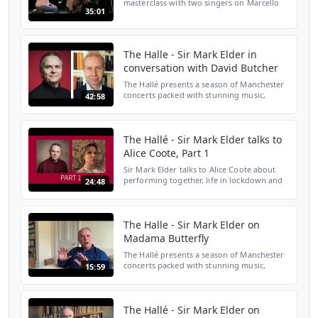
masterclass with two singers on Marcello
35:01
and Mimì's duet from Act 3 of La bohème.
With Jette Parker Young Artists Susana
Gaspar and Michel de Sou...
The Halle - Sir Mark Elder in
conversation with David Butcher
The Hallé presents a season of Manchester
concerts packed with stunning music,
42:58
stellar artists, world premieres and exciting
new collaborations, designed to surprise
and delight...
The Hallé - Sir Mark Elder talks to
Alice Coote, Part 1
Sir Mark Elder talks to Alice Coote about
performing together, life in lockdown and
24:48
how the shared experience of music can
bring people together. You can watch part 2
here: http...
The Halle - Sir Mark Elder on
Madama Butterfly
The Hallé presents a season of Manchester
concerts packed with stunning music,
15:59
stellar artists, world premieres and exciting
new collaborations, designed to surprise
and delight...
The Hallé - Sir Mark Elder on