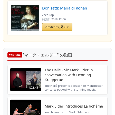
Donizetti: Maria di Rohan
Zach Top
発売日
2018-12-06
Amazonで見る >
"マーク・エルダー" の動画
YouTube
The Halle - Sir Mark Elder in
conversation with Henning
Kraggerud
The Hallé presents a season of Manchester
1:02:43
concerts packed with stunning music,
stellar artists, world premieres and exciting
new collaborations, designed to surprise
and delight...
Mark Elder introduces La bohème
Watch conductor Mark Elder in a