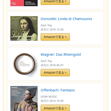
Amazonで見る >
Donizetti: Linda di Chamounix
Zach Top
発売日
2018-12-06
Amazonで見る >
Wagner: Das Rheingold
Zach Top
発売日
2018-06-07
Amazonで見る >
Offenbach: Fantasio
SONY MUSIC
発売日
2014-10-09
Amazonで見る >