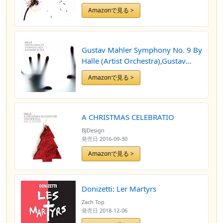
Amazonで見る >
Gustav Mahler Symphony No. 9 By
Halle (Artist Orchestra),Gustav
Mahler (Composer),Sir Mark Elder
Amazonで見る >
(Conductor Performer) (2015-03-
09)
A CHRISTMAS CELEBRATIO
BJDesign
発売日
2016-09-30
Amazonで見る >
Donizetti: Ler Martyrs
Zach Top
発売日
2018-12-06