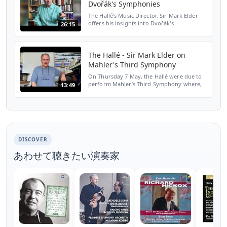
Dvořák's Symphonies
The Hallé's Music Director, Sir Mark Elder
offers his insights into Dvořák's
26:15
symphonies. - The Hallé presents a season
of Manchester concerts packed with
stunning music, stellar...
The Hallé - Sir Mark Elder on
Mahler's Third Symphony
On Thursday 7 May, the Hallé were due to
perform Mahler’s Third Symphony where,
13:49
Mahler said, 'the whole of nature finds a
voice'. Sir Mark discusses this epic
symphony from home...
DISCOVER
あわせて聴きたい演奏家