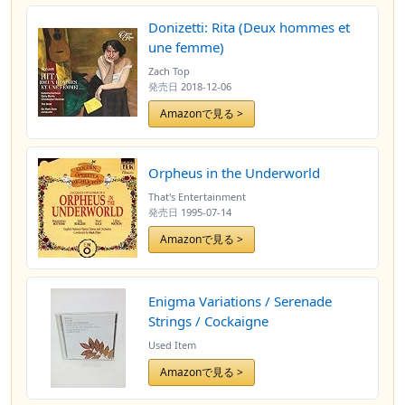
Donizetti: Rita (Deux hommes et
une femme)
Zach Top
発売日
2018-12-06
Amazonで見る >
Orpheus in the Underworld
That's Entertainment
発売日
1995-07-14
Amazonで見る >
Enigma Variations / Serenade
Strings / Cockaigne
Used Item
Amazonで見る >