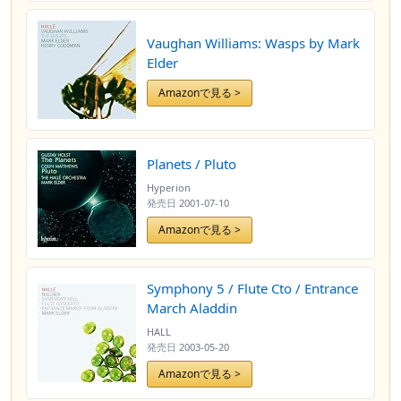
Vaughan Williams: Wasps by Mark
Elder
Amazonで見る >
Planets / Pluto
Hyperion
発売日
2001-07-10
Amazonで見る >
Symphony 5 / Flute Cto / Entrance
March Aladdin
HALL
発売日
2003-05-20
Amazonで見る >