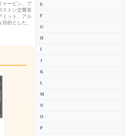
リャービン、プ
E
ボストン交響楽
F
デミット、アル
を目的とした、
G
H
I
J
K
L
M
N
O
P