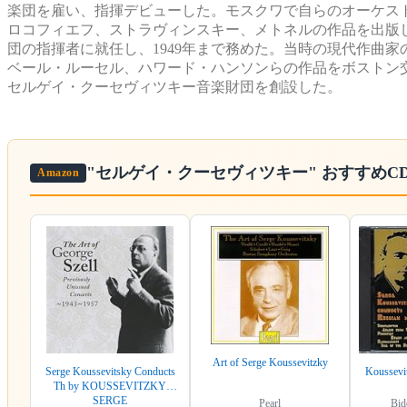
楽団を雇い、指揮デビューした。モスクワで自らのオーケス
ロコフィエフ、ストラヴィンスキー、メトネルの作品を出版し
団の指揮者に就任し、1949年まで務めた。当時の現代作曲
ベール・ルーセル、ハワード・ハンソンらの作品をボストン
セルゲイ・クーセヴィツキー音楽財団を創設した。
"セルゲイ・クーセヴィツキー"
おすすめC
Amazon
Art of Serge Koussevitzky
Serge Koussevitsky Conducts
Koussevi
Th by KOUSSEVITZKY
SERGE
Pearl
Bid