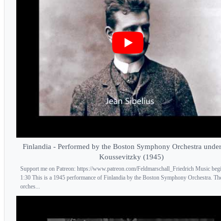
Finlandia - Performed by the Boston Symphony Orchestra under
Koussevitzky (1945)
Support me on Patreon: https://www.patreon.com/Feldmarschall_Friedrich Music begi
1:30 This is a 1945 performance of Finlandia by the Boston Symphony Orchestra. Th
orches...