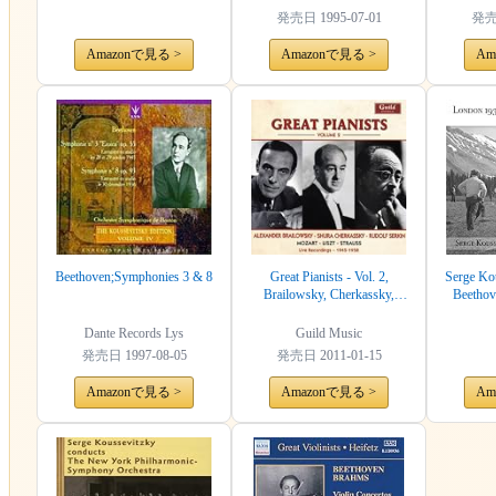
発売日
1995-07-01
発
Amazonで見る >
Amazonで見る >
Am
Beethoven;Symphonies 3 & 8
Great Pianists - Vol. 2,
Serge Ko
Brailowsky, Cherkassky,
Beethov
Serkin
Dante Records Lys
Guild Music
発売日
1997-08-05
発売日
2011-01-15
Amazonで見る >
Amazonで見る >
Am