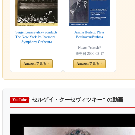
Serge Koussevitzky conducts
Jascha Heifetz: Plays
The New York Philharmonic-
Beethoven/Brahms
Symphony Orchestra
Naxos *classic*
発売日
2000-08-17
Amazonで見る >
Amazonで見る >
"セルゲイ・クーセヴィツキー"
の動画
YouTube