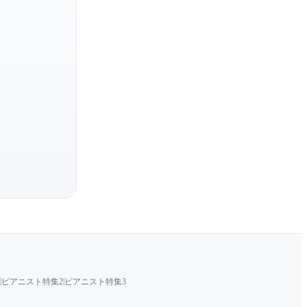
Yevgeny Mravinsky
Vladimir Jurowski
Nicolai Alexeev
|
|
ピアニスト特集2
ピアニスト特集3