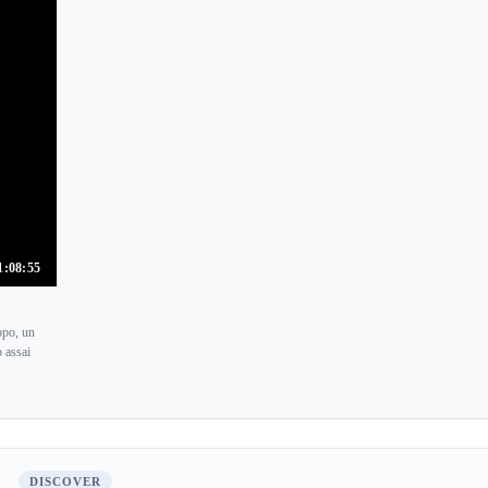
1:08:55
ppo, un
 assai
DISCOVER