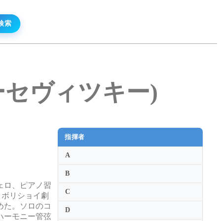
イ・クーセヴィツキー)
指揮者
A
B
ェロ、ピアノ習
C
の時、ボリショイ劇
めた。ソロのコ
D
ハーモニー管弦