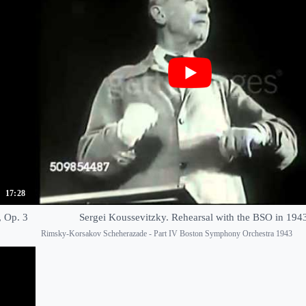
17:28
, Op. 3
Sergei Koussevitzky. Rehearsal with the BSO in 194
Rimsky-Korsakov Scheherazade - Part IV Boston Symphony Orchestra 1943