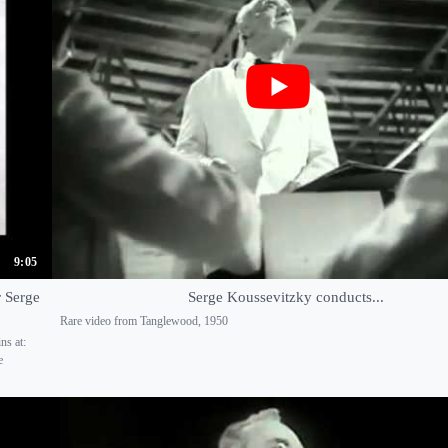
9:05
 Serge
Serge Koussevitzky conducts...
Rare video from Tanglewood, 1950
ns at:
e