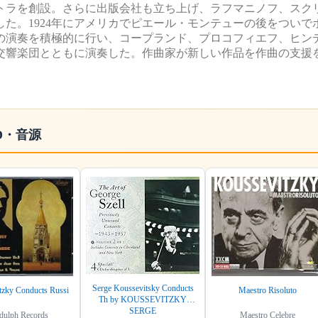
トラを創設。さらに出版会社も立ち上げ、ラフマニノフ、スク
た。1924年にアメリカでピエール・モンテューの後をついで
家の演奏を積極的に行い、コープランド、プロコフィエフ、ヒン
交響楽団とともに演奏した。作曲家が新しい作品を作曲の支援
D・音源
Serge Koussevitsky Conducts
tzky Conducts Russi
Maestro Risoluto
Th by KOUSSEVITZKY
SERGE
dulph Records
Maestro Celebre