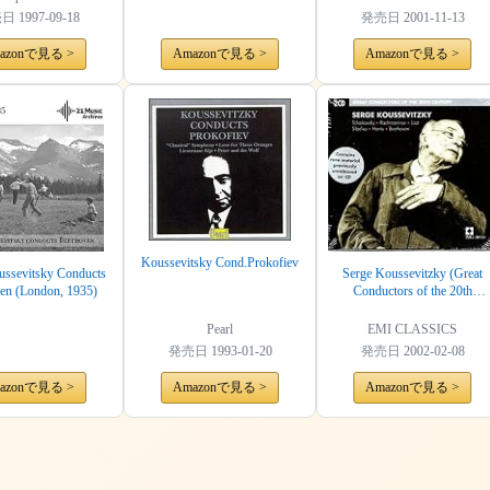
売日
1997-09-18
発売日
2001-11-13
azonで見る >
Amazonで見る >
Amazonで見る >
Koussevitsky Cond.Prokofiev
ussevitsky Conducts
Serge Koussevitzky (Great
en (London, 1935)
Conductors of the 20th
Century)
Pearl
EMI CLASSICS
発売日
1993-01-20
発売日
2002-02-08
azonで見る >
Amazonで見る >
Amazonで見る >