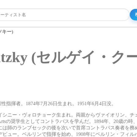
ィツキー)
ssevitzky (セルゲ
アの男性指揮者。1874年7月26日生まれ。1951年6月4日没。
イシニー・ヴォロチョーク生まれ。両親からヴァイオリン、チ
Theatre Artsの奨学生としてコントラバスを学んだ。1894年、20歳
年には師のランブセックの後を次いで首席コントラバス奏者を務
デビュー。ベルリンで指揮を始め、1908年にベルリン・フィル