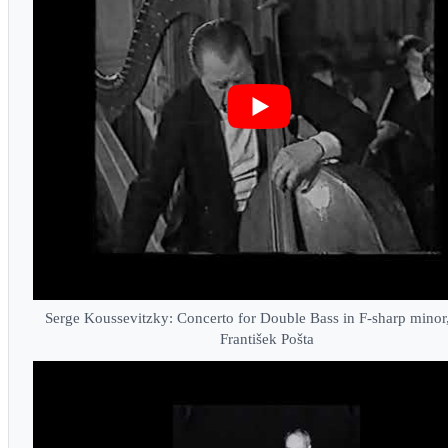
Serge Koussevitzky: Concerto for Double Bass in F-sharp minor
František Pošta