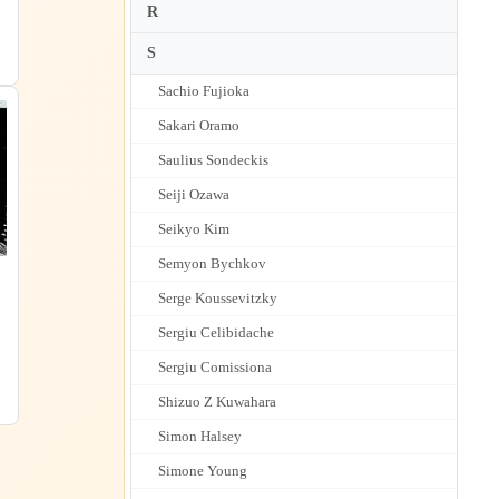
R
S
Sachio Fujioka
Sakari Oramo
Saulius Sondeckis
Seiji Ozawa
Seikyo Kim
Semyon Bychkov
Serge Koussevitzky
Sergiu Celibidache
Sergiu Comissiona
Shizuo Z Kuwahara
Simon Halsey
Simone Young