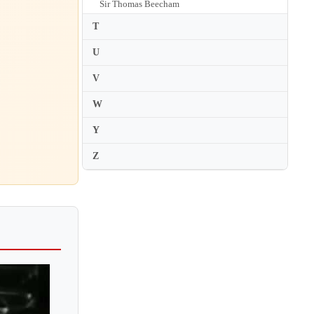
Sir Thomas Beecham
Stanislaw Skrowaczewski
T
Stefan Blunier
U
Stefan Sanderling
V
Susanna Malkki
W
Sylvain Cambreling
Y
Z