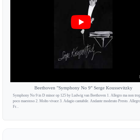
Beethoven "Symphony No 9" Serge Koussevitzky
Symphony No 9 in D minor op 125 by Ludwig van Beethoven 1. Allegro ma non tro
poco maestoso 2. Molto vivace 3. Adagio cantabile. Andante moderato Presto. Allegro
Fr...