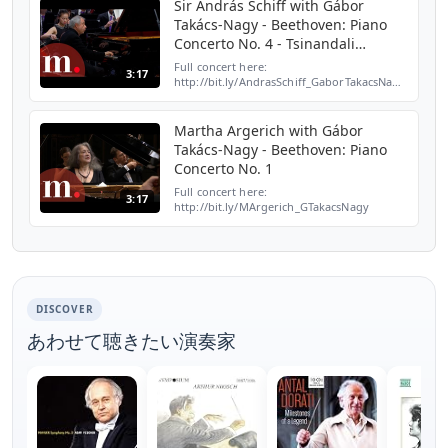
Bartók, Piano Concerto N...
Sir András Schiff with Gábor
Takács-Nagy - Beethoven: Piano
Concerto No. 4 - Tsinandali
Festival
Full concert here:
3:17
http://bit.ly/AndrasSchiff_GaborTakacsNagy_Tsinand
Don't miss the Tsinandali Festival 2019:
http://bit.ly/TsinandaliFestival2019
Subscribe to our c...
Martha Argerich with Gábor
Takács-Nagy - Beethoven: Piano
Concerto No. 1
Full concert here:
3:17
http://bit.ly/MArgerich_GTakacsNagy
Subscribe to our channel for more videos
http://bit.ly/SubscribeToMedicitv Ludwig
van Beethoven, Piano Concerto No. 1 in C...
DISCOVER
あわせて聴きたい演奏家