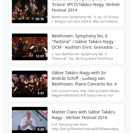
'Eroica' VFCO/Takács-Nagy. Verbier
Festival 2014
Beethoven Symphony No. 3, op. 55 'Eroica'
50:30
I. Allegro con brio 0:00 II. Marcia funebre:
Adagio assai 14:29 III. Scherzo: Allegro
vivace - Trio 30:47 IV. Finale: Allegro molto -
P...
Beethoven: Symphony No. 6
"Pastoral" / Gábor Takács-Nagy ·
OCM · Auditori Enric Granados ·
Lleida
L. van Beethoven: Symphony No. 6
12:07
“Pastoral”, Op. 68 Orquestra Simfònica
Camera Musicae Gábor Takács-Nagy ·
conductor (Live at Auditori Enric Granados ·
Lleida) Video: Maldito St...
Gábor Takács-Nagy with Sir
András Schiff - Ludwig van
Beethoven: Piano Concerto No. 4
Full concert here: http://bit.ly/GáborTakács-
3:07
NagyAndAndrasSchiff Subscribe to our
channel for more videos
http://bit.ly/SubscribeToMedicitv Ludwig
van Beethoven, Piano Concerto ...
Master Class with Gábor Takács-
Nagy - Verbier Festival 2018
Full live program here:
http://bit.ly/VerbierFestival2018TakacsNagyMaster
3:20