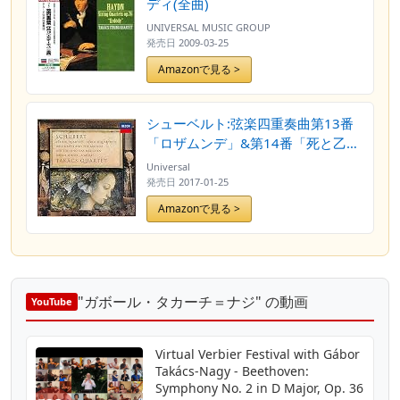
ディ(全曲)
UNIVERSAL MUSIC GROUP
発売日
2009-03-25
Amazonで見る >
シューベルト:弦楽四重奏曲第13番
「ロザムンデ」&第14番「死と乙
女」
Universal
発売日
2017-01-25
Amazonで見る >
"ガボール・タカーチ＝ナジ" の動画
YouTube
Virtual Verbier Festival with Gábor
Takács-Nagy - Beethoven:
Symphony No. 2 in D Major, Op. 36