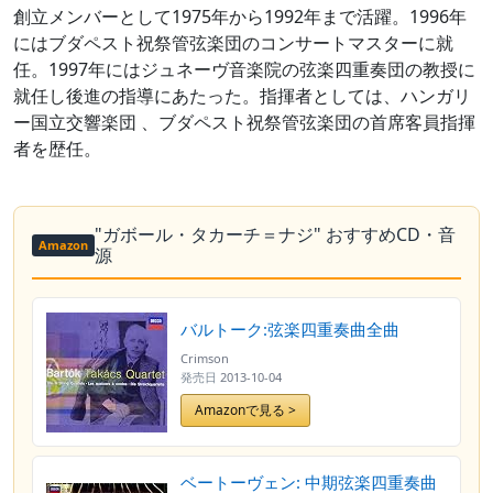
創立メンバーとして1975年から1992年まで活躍。1996年
にはブダペスト祝祭管弦楽団のコンサートマスターに就
任。1997年にはジュネーヴ音楽院の弦楽四重奏団の教授に
就任し後進の指導にあたった。指揮者としては、ハンガリ
ー国立交響楽団 、ブダペスト祝祭管弦楽団の首席客員指揮
者を歴任。
"ガボール・タカーチ＝ナジ" おすすめCD・音
Amazon
源
バルトーク:弦楽四重奏曲全曲
Crimson
発売日
2013-10-04
Amazonで見る >
ベートーヴェン: 中期弦楽四重奏曲