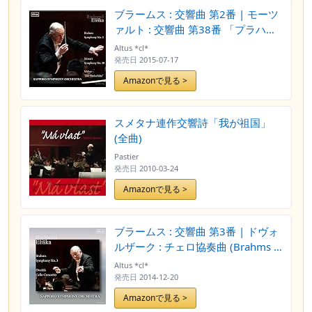
ブラームス : 交響曲 第2番 | モーツ
ァルト : 交響曲 第38番 「プラハ」
| ウェーバー : 「魔弾の射手」
Altus *cl*
(Brahms : Symphony No.2 |
発売日
2015-07-17
Mozart : Symphony No.38 | Weber
Amazonで見る >
: ''Der Freischutz'' / Radomil Eliska ,
Sapporo Symphony Orchestra)
[Live Recording]
スメタナ連作交響詩「我が祖国」
(全曲)
Pastier
発売日
2010-03-24
Amazonで見る >
ブラームス : 交響曲 第3番 | ドヴォ
ルザーク : チェロ協奏曲 (Brahms :
Symphony No.3 | Dvorak : Cello
Altus *cl*
Concerto / Radomil Eliska |
発売日
2014-12-20
Sapporo Symphony Orchestra)
Amazonで見る >
[Live Recording]