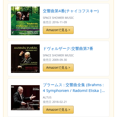
/ Radomil Eliska | Sapporo
Symphony Orchestra) [2CD] [Live
交響曲第4番(チャイコフスキー)
Recording] [日本語帯・解説付]
SPACE SHOWER MUSIC
発売日
2016-11-09
Amazonで見る >
ドヴォルザーク:交響曲第7番
SPACE SHOWER MUSIC
発売日
2009-09-30
Amazonで見る >
ブラームス : 交響曲全集 (Brahms :
4 Symphonien / Radomil Eliska |
SAPPORO Symphony Orchestra)
ALTUS
[3CD] [Live Recording] [日本語帯・
発売日
2018-02-21
解説付]
Amazonで見る >