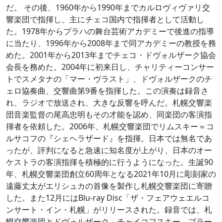
だ。 その後、1960年から1990年までカルロヴィヴァリ交
響楽団で指揮し、主にチェコ国内で指揮者として活動し
た。1978年からプラハの舞台芸術アカデミーで後進の指導
に当たり、1996年から2008年まで同アカデミーの教授を務
めた。2001年から2013年までチェコ・ドヴォルザーク協会
会長を務めた。2004年に初来日し、チャリティーコンサー
トでスメタナの「マー・ヴラスト」、ドヴォルザークのチ
ェロ協奏曲、交響曲第9番を指揮した。この演奏は録音さ
れ、ラジオで放送され、大きな反響を呼んだ。札幌交響楽
団音楽監督の尾高忠明もその才能を認め、同楽団の客演指
揮者を依頼した。2006年、札幌交響楽団でリムスキー＝コ
ルサコフの『シェヘラザード』を指揮。日本では無名であ
ったが、評判になると急速に知名度が上がり、日本のオー
ケストラの客演指揮を積極的に行うようになった。生誕90
年、札幌交響楽団創立60周年となる2021年10月に彫刻家の
遠藤丈太がエリシュカの首像を製作し札幌交響楽団に寄贈
した。また12月にはBlu-ray Disc「ザ・フェアウェエルコ
ンサート・イン・札幌」がリリースされた。録音では、札
幌交響楽団とドヴォルザーク、チャイコフスキー、ブラー