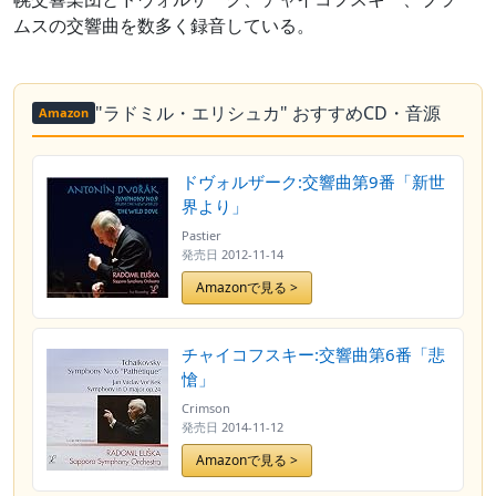
ムスの交響曲を数多く録音している。
"ラドミル・エリシュカ" おすすめCD・音源
Amazon
ドヴォルザーク:交響曲第9番「新世
界より」
Pastier
発売日
2012-11-14
Amazonで見る >
チャイコフスキー:交響曲第6番「悲
愴」
Crimson
発売日
2014-11-12
Amazonで見る >