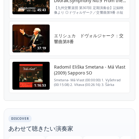
Dvořák:Symphony No.9"From the
New World", Eliška & Kyushu
【九州交響楽団 第307回 定期演奏会】記録映
45:43
Symphony
像より ◎ドヴォルザーク／交響曲第9番 ホ短
調 作品95「新世界より」（全楽章） 2011年4
月14日 アクロス福岡シンフォニーホール 指
揮：ラドミル・エリシュカ 管弦楽：九州交響
楽団
エリシュカ ドヴォルジャーク：交
響曲第8番
37:19
Radomil Eliška Smetana - Má Vlast
(2009) Sapporo SO
Smetana- Má Vlast (00:00:00) 1. Vyšehrad
(00:15:08) 2. Vltava (00:26:16) 3. Šárka
1:16:53
(00:36:29) 4. Z Ceskych Luhu A Haju
(00:49:40) 5. Tabor (01:02:30) 6, Blanik
Radomil Eliška Sap...
DISCOVER
あわせて聴きたい演奏家