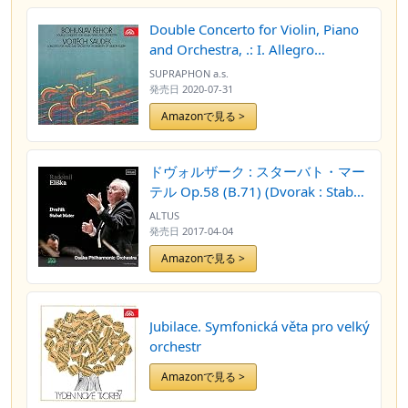
Double Concerto for Violin, Piano
and Orchestra, .: I. Allegro
energico
SUPRAPHON a.s.
発売日
2020-07-31
Amazonで見る >
ドヴォルザーク : スターバト・マー
テル Op.58 (B.71) (Dvorak : Stabat
Mater / Radomil Eliska | Osaka
ALTUS
Philharmonic Orchestra) [2CD]
発売日
2017-04-04
[Live Recording] [日本語帯・解説
Amazonで見る >
付]
Jubilace. Symfonická věta pro velký
orchestr
Amazonで見る >