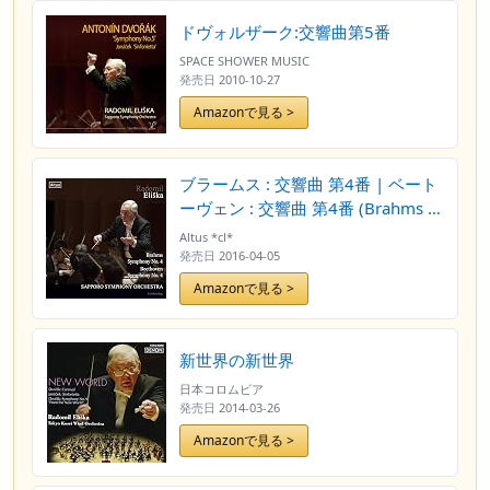
ドヴォルザーク:交響曲第5番
SPACE SHOWER MUSIC
発売日
2010-10-27
Amazonで見る >
ブラームス : 交響曲 第4番 | ベート
ーヴェン : 交響曲 第4番 (Brahms :
Symphony No.4 | Beethoven :
Altus *cl*
Symphony No.4 / Radomil Eliska |
発売日
2016-04-05
Sapporo Symphony Orchestra)
Amazonで見る >
[Live Recording]
新世界の新世界
日本コロムビア
発売日
2014-03-26
Amazonで見る >