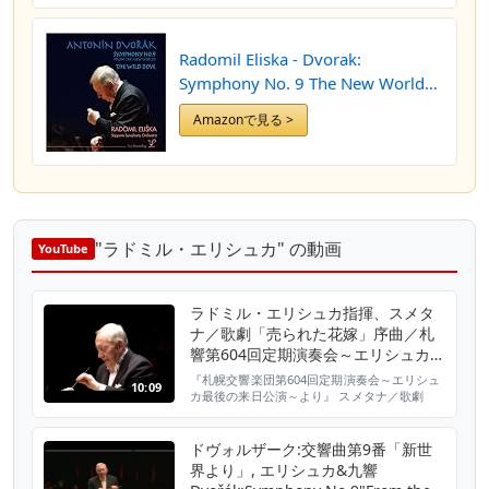
Radomil Eliska - Dvorak:
Symphony No. 9 The New World
[Japan CD] DQC-956 by Radomil
Amazonで見る >
Eliska
"ラドミル・エリシュカ" の動画
YouTube
ラドミル・エリシュカ指揮、スメタ
ナ／歌劇「売られた花嫁」序曲／札
響第604回定期演奏会～エリシュカ最
後の来日公演より Smetana / The
『札幌交響楽団第604回定期演奏会～エリシュ
10:09
Bartered Bride - Overture
カ最後の来日公演～より』 スメタナ／歌劇
「売られた花嫁」序曲 指揮：ラドミル・エリ
シュカ 管弦楽：札幌交響楽団 2017年10月27
日（金）札幌コンサートホールKitara ♪札幌交
ドヴォルザーク:交響曲第9番「新世
響楽団：https://www.sso.or.jp/ ♪札響映像配
界より」, エリシュカ&九響
信プロジェクト：https://www.sso.or.jp/2...